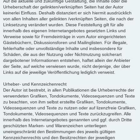
Auf die aktuelle und zukünftige Gestaltung, die Inhalte oder die
Urheberschaft der gelinkten/verknüpften Seiten hat der Autor
keinerlei Einfluss. Deshalb distanziert er sich hiermit ausdrücklich
von allen Inhalten aller gelinkten /verknüpften Seiten, die nach der
Linksetzung verändert wurden. Diese Feststellung gilt für alle
innerhalb des eigenen Internetangebotes gesetzten Links und
Verweise sowie für Fremdeinträge in vom Autor eingerichteten
Gästebüchern, Diskussionsforen und Mailinglisten. Für illegale,
fehlerhafte oder unvollständige Inhalte und insbesondere für
Schäden, die aus der Nutzung oder Nichtnutzung solcherart
dargebotener Informationen entstehen, haftet allein der Anbieter
der Seite, auf welche verwiesen wurde, nicht derjenige, der über
Links auf die jeweilige Veröffentlichung lediglich verweist.
Urheber- und Kennzeichenrecht
Der Autor ist bestrebt, in allen Publikationen die Urheberrechte der
verwendeten Grafiken, Tondokumente, Videosequenzen und Texte
zu beachten, von ihm selbst erstellte Grafiken, Tondokumente,
Videosequenzen und Texte zu nutzen oder auf lizenzfreie Grafiken,
Tondokumente, Videosequenzen und Texte zurückzugreifen. Alle
innerhalb des Internetangebotes genannten und ggf. durch Dritte
geschützten Marken- und Warenzeichen unterliegen
uneingeschränkt den Bestimmungen des jeweils gültigen
Kennzeichenrechts und den Besitzrechten der jeweiligen