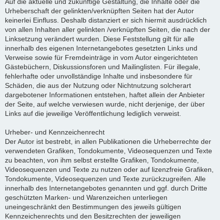
Auf die aktuelle und zukünftige Gestaltung, die Inhalte oder die
Urheberschaft der gelinkten/verknüpften Seiten hat der Autor
keinerlei Einfluss. Deshalb distanziert er sich hiermit ausdrücklich
von allen Inhalten aller gelinkten /verknüpften Seiten, die nach der
Linksetzung verändert wurden. Diese Feststellung gilt für alle
innerhalb des eigenen Internetangebotes gesetzten Links und
Verweise sowie für Fremdeinträge in vom Autor eingerichteten
Gästebüchern, Diskussionsforen und Mailinglisten. Für illegale,
fehlerhafte oder unvollständige Inhalte und insbesondere für
Schäden, die aus der Nutzung oder Nichtnutzung solcherart
dargebotener Informationen entstehen, haftet allein der Anbieter
der Seite, auf welche verwiesen wurde, nicht derjenige, der über
Links auf die jeweilige Veröffentlichung lediglich verweist.
Urheber- und Kennzeichenrecht
Der Autor ist bestrebt, in allen Publikationen die Urheberrechte der
verwendeten Grafiken, Tondokumente, Videosequenzen und Texte
zu beachten, von ihm selbst erstellte Grafiken, Tondokumente,
Videosequenzen und Texte zu nutzen oder auf lizenzfreie Grafiken,
Tondokumente, Videosequenzen und Texte zurückzugreifen. Alle
innerhalb des Internetangebotes genannten und ggf. durch Dritte
geschützten Marken- und Warenzeichen unterliegen
uneingeschränkt den Bestimmungen des jeweils gültigen
Kennzeichenrechts und den Besitzrechten der jeweiligen