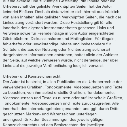
Auf die aktuelle und zukünftige Gestaltung, die Inhalte oder die
Urheberschaft der gelinkten/verknüpften Seiten hat der Autor
keinerlei Einfluss. Deshalb distanziert er sich hiermit ausdrücklich
von allen Inhalten aller gelinkten /verknüpften Seiten, die nach der
Linksetzung verändert wurden. Diese Feststellung gilt für alle
innerhalb des eigenen Internetangebotes gesetzten Links und
Verweise sowie für Fremdeinträge in vom Autor eingerichteten
Gästebüchern, Diskussionsforen und Mailinglisten. Für illegale,
fehlerhafte oder unvollständige Inhalte und insbesondere für
Schäden, die aus der Nutzung oder Nichtnutzung solcherart
dargebotener Informationen entstehen, haftet allein der Anbieter
der Seite, auf welche verwiesen wurde, nicht derjenige, der über
Links auf die jeweilige Veröffentlichung lediglich verweist.
Urheber- und Kennzeichenrecht
Der Autor ist bestrebt, in allen Publikationen die Urheberrechte der
verwendeten Grafiken, Tondokumente, Videosequenzen und Texte
zu beachten, von ihm selbst erstellte Grafiken, Tondokumente,
Videosequenzen und Texte zu nutzen oder auf lizenzfreie Grafiken,
Tondokumente, Videosequenzen und Texte zurückzugreifen. Alle
innerhalb des Internetangebotes genannten und ggf. durch Dritte
geschützten Marken- und Warenzeichen unterliegen
uneingeschränkt den Bestimmungen des jeweils gültigen
Kennzeichenrechts und den Besitzrechten der jeweiligen