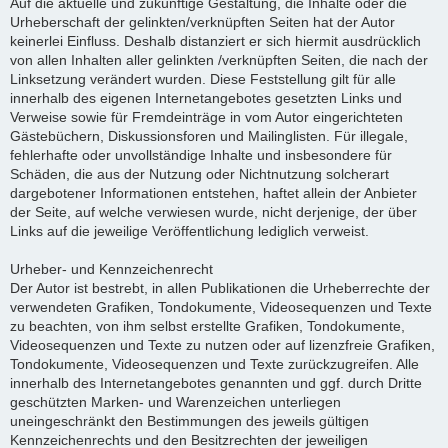
Auf die aktuelle und zukünftige Gestaltung, die Inhalte oder die
Urheberschaft der gelinkten/verknüpften Seiten hat der Autor
keinerlei Einfluss. Deshalb distanziert er sich hiermit ausdrücklich
von allen Inhalten aller gelinkten /verknüpften Seiten, die nach der
Linksetzung verändert wurden. Diese Feststellung gilt für alle
innerhalb des eigenen Internetangebotes gesetzten Links und
Verweise sowie für Fremdeinträge in vom Autor eingerichteten
Gästebüchern, Diskussionsforen und Mailinglisten. Für illegale,
fehlerhafte oder unvollständige Inhalte und insbesondere für
Schäden, die aus der Nutzung oder Nichtnutzung solcherart
dargebotener Informationen entstehen, haftet allein der Anbieter
der Seite, auf welche verwiesen wurde, nicht derjenige, der über
Links auf die jeweilige Veröffentlichung lediglich verweist.
Urheber- und Kennzeichenrecht
Der Autor ist bestrebt, in allen Publikationen die Urheberrechte der
verwendeten Grafiken, Tondokumente, Videosequenzen und Texte
zu beachten, von ihm selbst erstellte Grafiken, Tondokumente,
Videosequenzen und Texte zu nutzen oder auf lizenzfreie Grafiken,
Tondokumente, Videosequenzen und Texte zurückzugreifen. Alle
innerhalb des Internetangebotes genannten und ggf. durch Dritte
geschützten Marken- und Warenzeichen unterliegen
uneingeschränkt den Bestimmungen des jeweils gültigen
Kennzeichenrechts und den Besitzrechten der jeweiligen