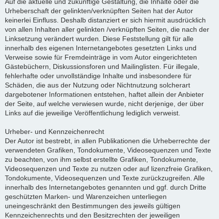
Auf die aktuelle und zukünftige Gestaltung, die Inhalte oder die
Urheberschaft der gelinkten/verknüpften Seiten hat der Autor
keinerlei Einfluss. Deshalb distanziert er sich hiermit ausdrücklich
von allen Inhalten aller gelinkten /verknüpften Seiten, die nach der
Linksetzung verändert wurden. Diese Feststellung gilt für alle
innerhalb des eigenen Internetangebotes gesetzten Links und
Verweise sowie für Fremdeinträge in vom Autor eingerichteten
Gästebüchern, Diskussionsforen und Mailinglisten. Für illegale,
fehlerhafte oder unvollständige Inhalte und insbesondere für
Schäden, die aus der Nutzung oder Nichtnutzung solcherart
dargebotener Informationen entstehen, haftet allein der Anbieter
der Seite, auf welche verwiesen wurde, nicht derjenige, der über
Links auf die jeweilige Veröffentlichung lediglich verweist.
Urheber- und Kennzeichenrecht
Der Autor ist bestrebt, in allen Publikationen die Urheberrechte der
verwendeten Grafiken, Tondokumente, Videosequenzen und Texte
zu beachten, von ihm selbst erstellte Grafiken, Tondokumente,
Videosequenzen und Texte zu nutzen oder auf lizenzfreie Grafiken,
Tondokumente, Videosequenzen und Texte zurückzugreifen. Alle
innerhalb des Internetangebotes genannten und ggf. durch Dritte
geschützten Marken- und Warenzeichen unterliegen
uneingeschränkt den Bestimmungen des jeweils gültigen
Kennzeichenrechts und den Besitzrechten der jeweiligen