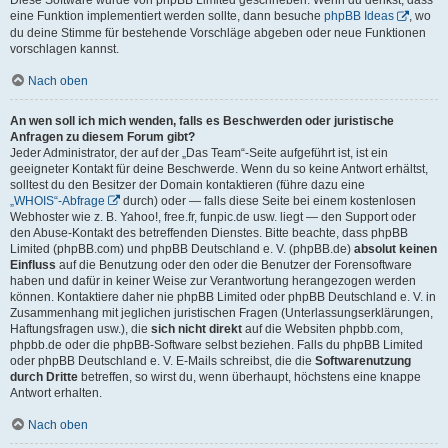
eine Funktion implementiert werden sollte, dann besuche
phpBB Ideas
, wo
du deine Stimme für bestehende Vorschläge abgeben oder neue Funktionen
vorschlagen kannst.
Nach oben
An wen soll ich mich wenden, falls es Beschwerden oder juristische
Anfragen zu diesem Forum gibt?
Jeder Administrator, der auf der „Das Team“-Seite aufgeführt ist, ist ein
geeigneter Kontakt für deine Beschwerde. Wenn du so keine Antwort erhältst,
solltest du den Besitzer der Domain kontaktieren (führe dazu eine
„WHOIS“-Abfrage
durch) oder — falls diese Seite bei einem kostenlosen
Webhoster wie z. B. Yahoo!, free.fr, funpic.de usw. liegt — den Support oder
den Abuse-Kontakt des betreffenden Dienstes. Bitte beachte, dass phpBB
Limited (phpBB.com) und phpBB Deutschland e. V. (phpBB.de)
absolut keinen
Einfluss
auf die Benutzung oder den oder die Benutzer der Forensoftware
haben und dafür in keiner Weise zur Verantwortung herangezogen werden
können. Kontaktiere daher nie phpBB Limited oder phpBB Deutschland e. V. in
Zusammenhang mit jeglichen juristischen Fragen (Unterlassungserklärungen,
Haftungsfragen usw.), die
sich nicht direkt
auf die Websiten phpbb.com,
phpbb.de oder die phpBB-Software selbst beziehen. Falls du phpBB Limited
oder phpBB Deutschland e. V. E-Mails schreibst, die die
Softwarenutzung
durch Dritte
betreffen, so wirst du, wenn überhaupt, höchstens eine knappe
Antwort erhalten.
Nach oben