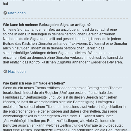
hat.
Nach oben
Wie kann ich meinem Beitrag eine Signatur anfügen?
Um eine Signatur an deinen Beitrag anzufügen, musst du zunächst eine
solche in den Einstellungen in deinem persönlichen Bereich entwerfen.
Nachdem du die Signatur erstellt und gespeichert hast, kannst du in jedem
Beitrag das Kästchen „Signatur anhängen“ aktivieren. Du kannst eine Signatur
auch hinzufügen, indem du in deinem persönlichen Bereich das
standardmäßige Anhängen deiner Signatur aktivierst. Wenn du einen
einzelnen Beitrag dennoch ohne Signatur verfassen möchtest, so kannst du
dort einfach das Kontrollkästchen „Signatur anhängen“ wieder deaktivieren.
Nach oben
Wie kann ich eine Umfrage erstellen?
Wenn du ein neues Thema eröffnest oder den ersten Beitrag eines Themas
bearbeitest, findest du ein Register „Umfrage erstellen“ unterhalb des
Formulars zur Beitragserstellung. Solltest du diesen Bereich nicht sehen
können, so hast du wahrscheinlich nicht die Berechtigung, Umfragen zu
erstellen. Du solltest einen Titel und mindestens zwei Antwortmöglichkeiten in
die entsprechenden Felder eingeben und dabei sicherstellen, dass jede
Antwortmöglichkeit in einer eigenen Zeile steht. Du kannst auch unter
„Auswahlmöglichkeiten pro Benutzer“ festlegen, wie viele Optionen ein
Benutzer auswählen kann, welches Zeitlimit für die Umfrage gilt (0 bedeutet
dabei eine zeitlich unbegrenzte Umfrage) und schließlich, ob die Benutzer ihre