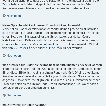
Wenn du dir sicher bist, dass du die Zeitzone richtig eingestellt hast und die
Zeit trotzdem noch falsch ist, geht die Uhr des Servers vermutlich falsch.
Kontaktiere einen Administrator, damit er das Problem beheben kann.
Nach oben
Meine Sprache steht auf diesem Board nicht zur Auswahl!
Meist hat die Board-Administration entweder deine Sprache nicht installiert
oder niemand hat das Forum bislang in deine Sprache übersetzt. Frage ggf.
einen Board-Administrator, ob er das Sprachpaket, das du benötigst,
installieren kann. Falls es noch nicht existiert, würden wir uns freuen, wenn du
es übersetzen würdest. Weitere Informationen dazu können auf der Website
von
phpBB Limited
oder auf
phpBB.de
gefunden werden.
Nach oben
Was sind das für Bilder, die bei meinem Benutzernamen angezeigt werden?
In der Beitragsansicht können zwei Bilder bei deinem Benutzernamen stehen.
Eines dieser Bilder ist meist mit deinem Rang verknüpft: Oft sind dies Sterne,
Kästchen oder Punkte, die deine Beitragszahl oder deinen Status im Forum
angeben. Das andere, meist größere, Bild wird auch als „Avatar“ bezeichnet.
Es handelt sich hierbei in der Regel um ein persönliches Bild, welches von
Benutzer zu Benutzer unterschiedlich ist.
Nach oben
Wie verwende ich einen Avatar?