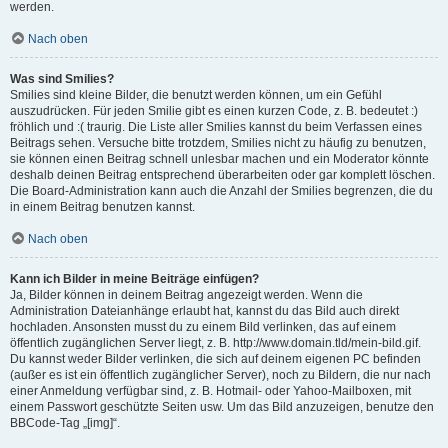
werden.
Nach oben
Was sind Smilies?
Smilies sind kleine Bilder, die benutzt werden können, um ein Gefühl
auszudrücken. Für jeden Smilie gibt es einen kurzen Code, z. B. bedeutet :)
fröhlich und :( traurig. Die Liste aller Smilies kannst du beim Verfassen eines
Beitrags sehen. Versuche bitte trotzdem, Smilies nicht zu häufig zu benutzen,
sie können einen Beitrag schnell unlesbar machen und ein Moderator könnte
deshalb deinen Beitrag entsprechend überarbeiten oder gar komplett löschen.
Die Board-Administration kann auch die Anzahl der Smilies begrenzen, die du
in einem Beitrag benutzen kannst.
Nach oben
Kann ich Bilder in meine Beiträge einfügen?
Ja, Bilder können in deinem Beitrag angezeigt werden. Wenn die
Administration Dateianhänge erlaubt hat, kannst du das Bild auch direkt
hochladen. Ansonsten musst du zu einem Bild verlinken, das auf einem
öffentlich zugänglichen Server liegt, z. B. http://www.domain.tld/mein-bild.gif.
Du kannst weder Bilder verlinken, die sich auf deinem eigenen PC befinden
(außer es ist ein öffentlich zugänglicher Server), noch zu Bildern, die nur nach
einer Anmeldung verfügbar sind, z. B. Hotmail- oder Yahoo-Mailboxen, mit
einem Passwort geschützte Seiten usw. Um das Bild anzuzeigen, benutze den
BBCode-Tag „[img]“.