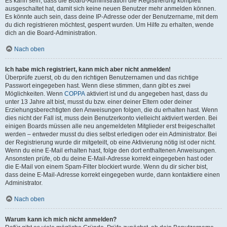
Es kann sein, dass die Board-Administration die Registrierung komplett
ausgeschaltet hat, damit sich keine neuen Benutzer mehr anmelden können.
Es könnte auch sein, dass deine IP-Adresse oder der Benutzername, mit dem
du dich registrieren möchtest, gesperrt wurden. Um Hilfe zu erhalten, wende
dich an die Board-Administration.
Nach oben
Ich habe mich registriert, kann mich aber nicht anmelden!
Überprüfe zuerst, ob du den richtigen Benutzernamen und das richtige
Passwort eingegeben hast. Wenn diese stimmen, dann gibt es zwei
Möglichkeiten. Wenn
COPPA
aktiviert ist und du angegeben hast, dass du
unter 13 Jahre alt bist, musst du bzw. einer deiner Eltern oder deiner
Erziehungsberechtigten den Anweisungen folgen, die du erhalten hast. Wenn
dies nicht der Fall ist, muss dein Benutzerkonto vielleicht aktiviert werden. Bei
einigen Boards müssen alle neu angemeldeten Mitglieder erst freigeschaltet
werden – entweder musst du dies selbst erledigen oder ein Administrator. Bei
der Registrierung wurde dir mitgeteilt, ob eine Aktivierung nötig ist oder nicht.
Wenn du eine E-Mail erhalten hast, folge den dort enthaltenen Anweisungen.
Ansonsten prüfe, ob du deine E-Mail-Adresse korrekt eingegeben hast oder
die E-Mail von einem Spam-Filter blockiert wurde. Wenn du dir sicher bist,
dass deine E-Mail-Adresse korrekt eingegeben wurde, dann kontaktiere einen
Administrator.
Nach oben
Warum kann ich mich nicht anmelden?