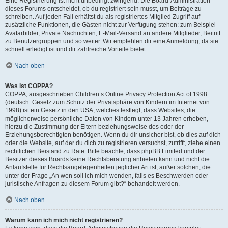
Eine Registrierung ist nicht unbedingt zwingend. Die Board-Administration
dieses Forums entscheidet, ob du registriert sein musst, um Beiträge zu
schreiben. Auf jeden Fall erhältst du als registriertes Mitglied Zugriff auf
zusätzliche Funktionen, die Gästen nicht zur Verfügung stehen: zum Beispiel
Avatarbilder, Private Nachrichten, E-Mail-Versand an andere Mitglieder, Beitritt
zu Benutzergruppen und so weiter. Wir empfehlen dir eine Anmeldung, da sie
schnell erledigt ist und dir zahlreiche Vorteile bietet.
Nach oben
Was ist COPPA?
COPPA, ausgeschrieben Children’s Online Privacy Protection Act of 1998
(deutsch: Gesetz zum Schutz der Privatsphäre von Kindern im Internet von
1998) ist ein Gesetz in den USA, welches festlegt, dass Websites, die
möglicherweise persönliche Daten von Kindern unter 13 Jahren erheben,
hierzu die Zustimmung der Eltern beziehungsweise des oder der
Erziehungsberechtigten benötigen. Wenn du dir unsicher bist, ob dies auf dich
oder die Website, auf der du dich zu registrieren versuchst, zutrifft, ziehe einen
rechtlichen Beistand zu Rate. Bitte beachte, dass phpBB Limited und der
Besitzer dieses Boards keine Rechtsberatung anbieten kann und nicht die
Anlaufstelle für Rechtsangelegenheiten jeglicher Art ist; außer solchen, die
unter der Frage „An wen soll ich mich wenden, falls es Beschwerden oder
juristische Anfragen zu diesem Forum gibt?“ behandelt werden.
Nach oben
Warum kann ich mich nicht registrieren?