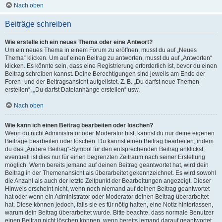
Nach oben
Beiträge schreiben
Wie erstelle ich ein neues Thema oder eine Antwort?
Um ein neues Thema in einem Forum zu eröffnen, musst du auf „Neues
Thema“ klicken. Um auf einen Beitrag zu antworten, musst du auf „Antworten“
klicken. Es könnte sein, dass eine Registrierung erforderlich ist, bevor du einen
Beitrag schreiben kannst. Deine Berechtigungen sind jeweils am Ende der
Foren- und der Beitragsansicht aufgelistet. Z. B. „Du darfst neue Themen
erstellen“, „Du darfst Dateianhänge erstellen“ usw.
Nach oben
Wie kann ich einen Beitrag bearbeiten oder löschen?
Wenn du nicht Administrator oder Moderator bist, kannst du nur deine eigenen
Beiträge bearbeiten oder löschen. Du kannst einen Beitrag bearbeiten, indem
du das „Ändere Beitrag“-Symbol für den entsprechenden Beitrag anklickst;
eventuell ist dies nur für einen begrenzten Zeitraum nach seiner Erstellung
möglich. Wenn bereits jemand auf deinen Beitrag geantwortet hat, wird dein
Beitrag in der Themenansicht als überarbeitet gekennzeichnet. Es wird sowohl
die Anzahl als auch der letzte Zeitpunkt der Bearbeitungen angezeigt. Dieser
Hinweis erscheint nicht, wenn noch niemand auf deinen Beitrag geantwortet
hat oder wenn ein Administrator oder Moderator deinen Beitrag überarbeitet
hat. Diese können jedoch, falls sie es für nötig halten, eine Notiz hinterlassen,
warum dein Beitrag überarbeitet wurde. Bitte beachte, dass normale Benutzer
einen Beitrag nicht löschen können, wenn bereits jemand darauf geantwortet