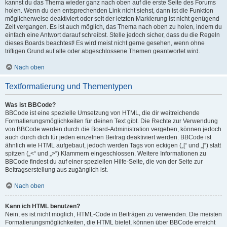
kannst du das Thema wieder ganz nach oben auf die erste Seite des Forums
holen. Wenn du den entsprechenden Link nicht siehst, dann ist die Funktion
möglicherweise deaktiviert oder seit der letzten Markierung ist nicht genügend
Zeit vergangen. Es ist auch möglich, das Thema nach oben zu holen, indem du
einfach eine Antwort darauf schreibst. Stelle jedoch sicher, dass du die Regeln
dieses Boards beachtest! Es wird meist nicht gerne gesehen, wenn ohne
triftigen Grund auf alte oder abgeschlossene Themen geantwortet wird.
Nach oben
Textformatierung und Thementypen
Was ist BBCode?
BBCode ist eine spezielle Umsetzung von HTML, die dir weitreichende
Formatierungsmöglichkeiten für deinen Text gibt. Die Rechte zur Verwendung
von BBCode werden durch die Board-Administration vergeben, können jedoch
auch durch dich für jeden einzelnen Beitrag deaktiviert werden. BBCode ist
ähnlich wie HTML aufgebaut, jedoch werden Tags von eckigen („[“ und „]“) statt
spitzen („<“ und „>“) Klammern eingeschlossen. Weitere Informationen zu
BBCode findest du auf einer speziellen Hilfe-Seite, die von der Seite zur
Beitragserstellung aus zugänglich ist.
Nach oben
Kann ich HTML benutzen?
Nein, es ist nicht möglich, HTML-Code in Beiträgen zu verwenden. Die meisten
Formatierungsmöglichkeiten, die HTML bietet, können über BBCode erreicht