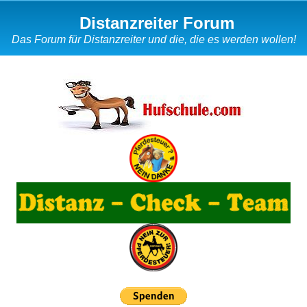
Distanzreiter Forum
Das Forum für Distanzreiter und die, die es werden wollen!