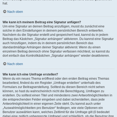
hat.
Nach oben
Wie kann ich meinem Beitrag eine Signatur anfügen?
Um eine Signatur an deinen Beitrag anzufügen, musst du zunächst eine
solche in den Einstellungen in deinem persönlichen Bereich entwerfen.
Nachdem du die Signatur erstellt und gespeichert hast, kannst du in jedem
Beitrag das Kästchen „Signatur anhängen“ aktivieren. Du kannst eine Signatur
auch hinzufügen, indem du in deinem persönlichen Bereich das
standardmäßige Anhängen deiner Signatur aktivierst. Wenn du einen
einzelnen Beitrag dennoch ohne Signatur verfassen möchtest, so kannst du
dort einfach das Kontrollkästchen „Signatur anhängen“ wieder deaktivieren.
Nach oben
Wie kann ich eine Umfrage erstellen?
Wenn du ein neues Thema eröffnest oder den ersten Beitrag eines Themas
bearbeitest, findest du ein Register „Umfrage erstellen“ unterhalb des
Formulars zur Beitragserstellung. Solltest du diesen Bereich nicht sehen
können, so hast du wahrscheinlich nicht die Berechtigung, Umfragen zu
erstellen. Du solltest einen Titel und mindestens zwei Antwortmöglichkeiten in
die entsprechenden Felder eingeben und dabei sicherstellen, dass jede
Antwortmöglichkeit in einer eigenen Zeile steht. Du kannst auch unter
„Auswahlmöglichkeiten pro Benutzer“ festlegen, wie viele Optionen ein
Benutzer auswählen kann, welches Zeitlimit für die Umfrage gilt (0 bedeutet
dabei eine zeitlich unbegrenzte Umfrage) und schließlich, ob die Benutzer ihre