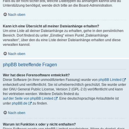
Falls du dir nicht sicher bist, welche Dateitypen du anhängen kannst und du
Unterstützung benötigst, wende dich bitte an die Board-Administration.
Nach oben
Kann ich eine Übersicht all meiner Dateianhänge erhalten?
Um eine Liste all deiner Dateianhänge zu erhalten, gehe in den persönlichen
Bereich. Dort findest du unter „Einstieg“ einen Punkt „Dateianhänge
verwalten“, über den du eine Liste deiner Dateianhänge erhalten und diese
verwalten kannst.
Nach oben
phpBB betreffende Fragen
Wer hat diese Forensoftware entwickelt?
Diese Software (in ihrer unmodifizierten Fassung) wurde von
phpBB Limited
entwickelt und veröffentlicht. Sie ist urheberrechtlich geschützt. Sie wurde unter
der GNU General Public License, Version 2 (GPL-2.0) veröffentlicht und kann
frei vertrieben werden. Weitere Details findest du
auf der Seite von phpBB Limited
. Eine deutschsprachige Anlaufstelle ist
unter
phpBB.de
zu finden.
Nach oben
Warum ist Funktion x oder y nicht enthalten?
Diese Software wurde von phpBB Limited geschrieben. Wenn du denkst, dass