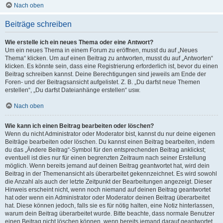
Nach oben
Beiträge schreiben
Wie erstelle ich ein neues Thema oder eine Antwort?
Um ein neues Thema in einem Forum zu eröffnen, musst du auf „Neues
Thema“ klicken. Um auf einen Beitrag zu antworten, musst du auf „Antworten“
klicken. Es könnte sein, dass eine Registrierung erforderlich ist, bevor du einen
Beitrag schreiben kannst. Deine Berechtigungen sind jeweils am Ende der
Foren- und der Beitragsansicht aufgelistet. Z. B. „Du darfst neue Themen
erstellen“, „Du darfst Dateianhänge erstellen“ usw.
Nach oben
Wie kann ich einen Beitrag bearbeiten oder löschen?
Wenn du nicht Administrator oder Moderator bist, kannst du nur deine eigenen
Beiträge bearbeiten oder löschen. Du kannst einen Beitrag bearbeiten, indem
du das „Ändere Beitrag“-Symbol für den entsprechenden Beitrag anklickst;
eventuell ist dies nur für einen begrenzten Zeitraum nach seiner Erstellung
möglich. Wenn bereits jemand auf deinen Beitrag geantwortet hat, wird dein
Beitrag in der Themenansicht als überarbeitet gekennzeichnet. Es wird sowohl
die Anzahl als auch der letzte Zeitpunkt der Bearbeitungen angezeigt. Dieser
Hinweis erscheint nicht, wenn noch niemand auf deinen Beitrag geantwortet
hat oder wenn ein Administrator oder Moderator deinen Beitrag überarbeitet
hat. Diese können jedoch, falls sie es für nötig halten, eine Notiz hinterlassen,
warum dein Beitrag überarbeitet wurde. Bitte beachte, dass normale Benutzer
einen Beitrag nicht löschen können, wenn bereits jemand darauf geantwortet