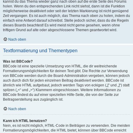
kannst du das Thema wieder ganz nach oben auf die erste Seite des Forums
holen. Wenn du den entsprechenden Link nicht siehst, dann ist die Funktion
möglicherweise deaktiviert oder seit der letzten Markierung ist nicht genügend
Zeit vergangen. Es ist auch möglich, das Thema nach oben zu holen, indem du
einfach eine Antwort darauf schreibst. Stelle jedoch sicher, dass du die Regeln
dieses Boards beachtest! Es wird meist nicht gerne gesehen, wenn ohne
triftigen Grund auf alte oder abgeschlossene Themen geantwortet wird.
Nach oben
Textformatierung und Thementypen
Was ist BBCode?
BBCode ist eine spezielle Umsetzung von HTML, die dir weitreichende
Formatierungsmöglichkeiten für deinen Text gibt. Die Rechte zur Verwendung
von BBCode werden durch die Board-Administration vergeben, können jedoch
auch durch dich für jeden einzelnen Beitrag deaktiviert werden. BBCode ist
ähnlich wie HTML aufgebaut, jedoch werden Tags von eckigen („[“ und „]“) statt
spitzen („<“ und „>“) Klammern eingeschlossen. Weitere Informationen zu
BBCode findest du auf einer speziellen Hilfe-Seite, die von der Seite zur
Beitragserstellung aus zugänglich ist.
Nach oben
Kann ich HTML benutzen?
Nein, es ist nicht möglich, HTML-Code in Beiträgen zu verwenden. Die meisten
Formatierungsmöglichkeiten, die HTML bietet, können über BBCode erreicht