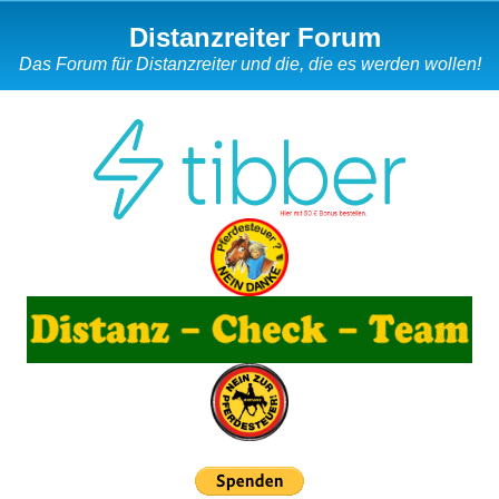
Distanzreiter Forum
Das Forum für Distanzreiter und die, die es werden wollen!