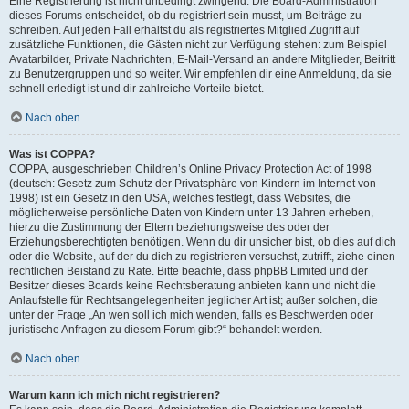
Eine Registrierung ist nicht unbedingt zwingend. Die Board-Administration
dieses Forums entscheidet, ob du registriert sein musst, um Beiträge zu
schreiben. Auf jeden Fall erhältst du als registriertes Mitglied Zugriff auf
zusätzliche Funktionen, die Gästen nicht zur Verfügung stehen: zum Beispiel
Avatarbilder, Private Nachrichten, E-Mail-Versand an andere Mitglieder, Beitritt
zu Benutzergruppen und so weiter. Wir empfehlen dir eine Anmeldung, da sie
schnell erledigt ist und dir zahlreiche Vorteile bietet.
Nach oben
Was ist COPPA?
COPPA, ausgeschrieben Children’s Online Privacy Protection Act of 1998
(deutsch: Gesetz zum Schutz der Privatsphäre von Kindern im Internet von
1998) ist ein Gesetz in den USA, welches festlegt, dass Websites, die
möglicherweise persönliche Daten von Kindern unter 13 Jahren erheben,
hierzu die Zustimmung der Eltern beziehungsweise des oder der
Erziehungsberechtigten benötigen. Wenn du dir unsicher bist, ob dies auf dich
oder die Website, auf der du dich zu registrieren versuchst, zutrifft, ziehe einen
rechtlichen Beistand zu Rate. Bitte beachte, dass phpBB Limited und der
Besitzer dieses Boards keine Rechtsberatung anbieten kann und nicht die
Anlaufstelle für Rechtsangelegenheiten jeglicher Art ist; außer solchen, die
unter der Frage „An wen soll ich mich wenden, falls es Beschwerden oder
juristische Anfragen zu diesem Forum gibt?“ behandelt werden.
Nach oben
Warum kann ich mich nicht registrieren?