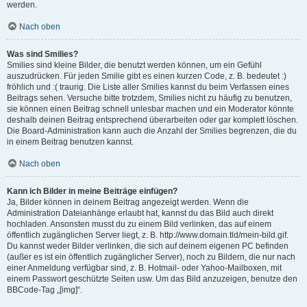
werden.
Nach oben
Was sind Smilies?
Smilies sind kleine Bilder, die benutzt werden können, um ein Gefühl
auszudrücken. Für jeden Smilie gibt es einen kurzen Code, z. B. bedeutet :)
fröhlich und :( traurig. Die Liste aller Smilies kannst du beim Verfassen eines
Beitrags sehen. Versuche bitte trotzdem, Smilies nicht zu häufig zu benutzen,
sie können einen Beitrag schnell unlesbar machen und ein Moderator könnte
deshalb deinen Beitrag entsprechend überarbeiten oder gar komplett löschen.
Die Board-Administration kann auch die Anzahl der Smilies begrenzen, die du
in einem Beitrag benutzen kannst.
Nach oben
Kann ich Bilder in meine Beiträge einfügen?
Ja, Bilder können in deinem Beitrag angezeigt werden. Wenn die
Administration Dateianhänge erlaubt hat, kannst du das Bild auch direkt
hochladen. Ansonsten musst du zu einem Bild verlinken, das auf einem
öffentlich zugänglichen Server liegt, z. B. http://www.domain.tld/mein-bild.gif.
Du kannst weder Bilder verlinken, die sich auf deinem eigenen PC befinden
(außer es ist ein öffentlich zugänglicher Server), noch zu Bildern, die nur nach
einer Anmeldung verfügbar sind, z. B. Hotmail- oder Yahoo-Mailboxen, mit
einem Passwort geschützte Seiten usw. Um das Bild anzuzeigen, benutze den
BBCode-Tag „[img]“.