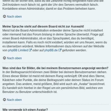
Wenn du dir sicher bist, dass du die Zeitzone richtig eingestellt hast und die
Zeit trotzdem noch falsch ist, geht die Uhr des Servers vermutlich falsch.
Kontaktiere einen Administrator, damit er das Problem beheben kann.
Nach oben
Meine Sprache steht auf diesem Board nicht zur Auswahl!
Meist hat die Board-Administration entweder deine Sprache nicht installiert
oder niemand hat das Forum bislang in deine Sprache übersetzt. Frage ggf.
einen Board-Administrator, ob er das Sprachpaket, das du benötigst,
installieren kann. Falls es noch nicht existiert, würden wir uns freuen, wenn du
es übersetzen würdest. Weitere Informationen dazu können auf der Website
von
phpBB Limited
oder auf
phpBB.de
gefunden werden.
Nach oben
Was sind das für Bilder, die bei meinem Benutzernamen angezeigt werden?
In der Beitragsansicht können zwei Bilder bei deinem Benutzernamen stehen.
Eines dieser Bilder ist meist mit deinem Rang verknüpft: Oft sind dies Sterne,
Kästchen oder Punkte, die deine Beitragszahl oder deinen Status im Forum
angeben. Das andere, meist größere, Bild wird auch als „Avatar“ bezeichnet.
Es handelt sich hierbei in der Regel um ein persönliches Bild, welches von
Benutzer zu Benutzer unterschiedlich ist.
Nach oben
Wie verwende ich einen Avatar?