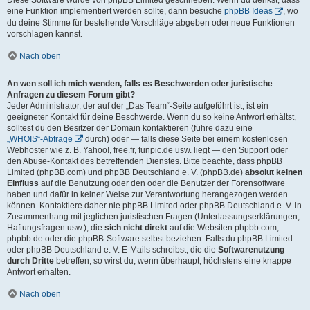
eine Funktion implementiert werden sollte, dann besuche
phpBB Ideas
, wo
du deine Stimme für bestehende Vorschläge abgeben oder neue Funktionen
vorschlagen kannst.
Nach oben
An wen soll ich mich wenden, falls es Beschwerden oder juristische
Anfragen zu diesem Forum gibt?
Jeder Administrator, der auf der „Das Team“-Seite aufgeführt ist, ist ein
geeigneter Kontakt für deine Beschwerde. Wenn du so keine Antwort erhältst,
solltest du den Besitzer der Domain kontaktieren (führe dazu eine
„WHOIS“-Abfrage
durch) oder — falls diese Seite bei einem kostenlosen
Webhoster wie z. B. Yahoo!, free.fr, funpic.de usw. liegt — den Support oder
den Abuse-Kontakt des betreffenden Dienstes. Bitte beachte, dass phpBB
Limited (phpBB.com) und phpBB Deutschland e. V. (phpBB.de)
absolut keinen
Einfluss
auf die Benutzung oder den oder die Benutzer der Forensoftware
haben und dafür in keiner Weise zur Verantwortung herangezogen werden
können. Kontaktiere daher nie phpBB Limited oder phpBB Deutschland e. V. in
Zusammenhang mit jeglichen juristischen Fragen (Unterlassungserklärungen,
Haftungsfragen usw.), die
sich nicht direkt
auf die Websiten phpbb.com,
phpbb.de oder die phpBB-Software selbst beziehen. Falls du phpBB Limited
oder phpBB Deutschland e. V. E-Mails schreibst, die die
Softwarenutzung
durch Dritte
betreffen, so wirst du, wenn überhaupt, höchstens eine knappe
Antwort erhalten.
Nach oben