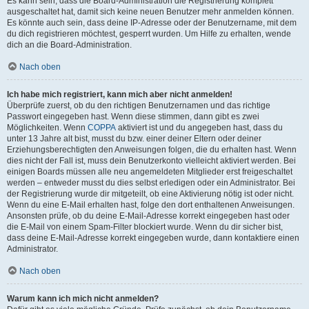
Es kann sein, dass die Board-Administration die Registrierung komplett
ausgeschaltet hat, damit sich keine neuen Benutzer mehr anmelden können.
Es könnte auch sein, dass deine IP-Adresse oder der Benutzername, mit dem
du dich registrieren möchtest, gesperrt wurden. Um Hilfe zu erhalten, wende
dich an die Board-Administration.
Nach oben
Ich habe mich registriert, kann mich aber nicht anmelden!
Überprüfe zuerst, ob du den richtigen Benutzernamen und das richtige
Passwort eingegeben hast. Wenn diese stimmen, dann gibt es zwei
Möglichkeiten. Wenn
COPPA
aktiviert ist und du angegeben hast, dass du
unter 13 Jahre alt bist, musst du bzw. einer deiner Eltern oder deiner
Erziehungsberechtigten den Anweisungen folgen, die du erhalten hast. Wenn
dies nicht der Fall ist, muss dein Benutzerkonto vielleicht aktiviert werden. Bei
einigen Boards müssen alle neu angemeldeten Mitglieder erst freigeschaltet
werden – entweder musst du dies selbst erledigen oder ein Administrator. Bei
der Registrierung wurde dir mitgeteilt, ob eine Aktivierung nötig ist oder nicht.
Wenn du eine E-Mail erhalten hast, folge den dort enthaltenen Anweisungen.
Ansonsten prüfe, ob du deine E-Mail-Adresse korrekt eingegeben hast oder
die E-Mail von einem Spam-Filter blockiert wurde. Wenn du dir sicher bist,
dass deine E-Mail-Adresse korrekt eingegeben wurde, dann kontaktiere einen
Administrator.
Nach oben
Warum kann ich mich nicht anmelden?