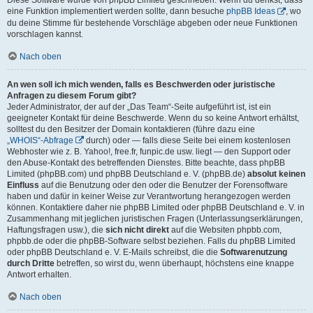
eine Funktion implementiert werden sollte, dann besuche
phpBB Ideas
, wo
du deine Stimme für bestehende Vorschläge abgeben oder neue Funktionen
vorschlagen kannst.
Nach oben
An wen soll ich mich wenden, falls es Beschwerden oder juristische
Anfragen zu diesem Forum gibt?
Jeder Administrator, der auf der „Das Team“-Seite aufgeführt ist, ist ein
geeigneter Kontakt für deine Beschwerde. Wenn du so keine Antwort erhältst,
solltest du den Besitzer der Domain kontaktieren (führe dazu eine
„WHOIS“-Abfrage
durch) oder — falls diese Seite bei einem kostenlosen
Webhoster wie z. B. Yahoo!, free.fr, funpic.de usw. liegt — den Support oder
den Abuse-Kontakt des betreffenden Dienstes. Bitte beachte, dass phpBB
Limited (phpBB.com) und phpBB Deutschland e. V. (phpBB.de)
absolut keinen
Einfluss
auf die Benutzung oder den oder die Benutzer der Forensoftware
haben und dafür in keiner Weise zur Verantwortung herangezogen werden
können. Kontaktiere daher nie phpBB Limited oder phpBB Deutschland e. V. in
Zusammenhang mit jeglichen juristischen Fragen (Unterlassungserklärungen,
Haftungsfragen usw.), die
sich nicht direkt
auf die Websiten phpbb.com,
phpbb.de oder die phpBB-Software selbst beziehen. Falls du phpBB Limited
oder phpBB Deutschland e. V. E-Mails schreibst, die die
Softwarenutzung
durch Dritte
betreffen, so wirst du, wenn überhaupt, höchstens eine knappe
Antwort erhalten.
Nach oben