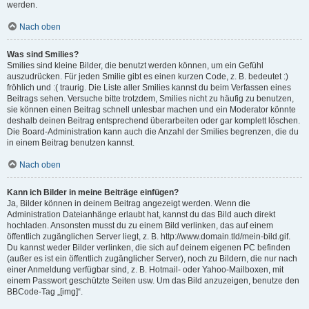
werden.
Nach oben
Was sind Smilies?
Smilies sind kleine Bilder, die benutzt werden können, um ein Gefühl
auszudrücken. Für jeden Smilie gibt es einen kurzen Code, z. B. bedeutet :)
fröhlich und :( traurig. Die Liste aller Smilies kannst du beim Verfassen eines
Beitrags sehen. Versuche bitte trotzdem, Smilies nicht zu häufig zu benutzen,
sie können einen Beitrag schnell unlesbar machen und ein Moderator könnte
deshalb deinen Beitrag entsprechend überarbeiten oder gar komplett löschen.
Die Board-Administration kann auch die Anzahl der Smilies begrenzen, die du
in einem Beitrag benutzen kannst.
Nach oben
Kann ich Bilder in meine Beiträge einfügen?
Ja, Bilder können in deinem Beitrag angezeigt werden. Wenn die
Administration Dateianhänge erlaubt hat, kannst du das Bild auch direkt
hochladen. Ansonsten musst du zu einem Bild verlinken, das auf einem
öffentlich zugänglichen Server liegt, z. B. http://www.domain.tld/mein-bild.gif.
Du kannst weder Bilder verlinken, die sich auf deinem eigenen PC befinden
(außer es ist ein öffentlich zugänglicher Server), noch zu Bildern, die nur nach
einer Anmeldung verfügbar sind, z. B. Hotmail- oder Yahoo-Mailboxen, mit
einem Passwort geschützte Seiten usw. Um das Bild anzuzeigen, benutze den
BBCode-Tag „[img]“.