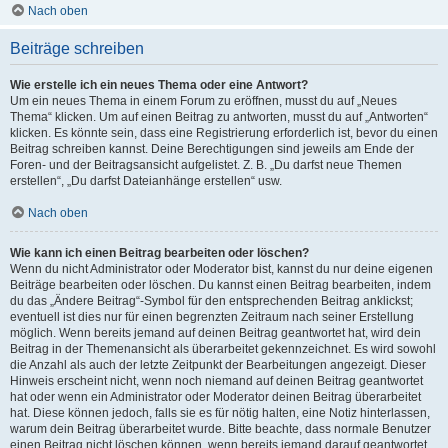
Nach oben
Beiträge schreiben
Wie erstelle ich ein neues Thema oder eine Antwort?
Um ein neues Thema in einem Forum zu eröffnen, musst du auf „Neues
Thema“ klicken. Um auf einen Beitrag zu antworten, musst du auf „Antworten“
klicken. Es könnte sein, dass eine Registrierung erforderlich ist, bevor du einen
Beitrag schreiben kannst. Deine Berechtigungen sind jeweils am Ende der
Foren- und der Beitragsansicht aufgelistet. Z. B. „Du darfst neue Themen
erstellen“, „Du darfst Dateianhänge erstellen“ usw.
Nach oben
Wie kann ich einen Beitrag bearbeiten oder löschen?
Wenn du nicht Administrator oder Moderator bist, kannst du nur deine eigenen
Beiträge bearbeiten oder löschen. Du kannst einen Beitrag bearbeiten, indem
du das „Ändere Beitrag“-Symbol für den entsprechenden Beitrag anklickst;
eventuell ist dies nur für einen begrenzten Zeitraum nach seiner Erstellung
möglich. Wenn bereits jemand auf deinen Beitrag geantwortet hat, wird dein
Beitrag in der Themenansicht als überarbeitet gekennzeichnet. Es wird sowohl
die Anzahl als auch der letzte Zeitpunkt der Bearbeitungen angezeigt. Dieser
Hinweis erscheint nicht, wenn noch niemand auf deinen Beitrag geantwortet
hat oder wenn ein Administrator oder Moderator deinen Beitrag überarbeitet
hat. Diese können jedoch, falls sie es für nötig halten, eine Notiz hinterlassen,
warum dein Beitrag überarbeitet wurde. Bitte beachte, dass normale Benutzer
einen Beitrag nicht löschen können, wenn bereits jemand darauf geantwortet