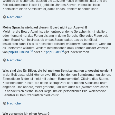
Wenn du dir sicher bist, dass du die Zeitzone richtig eingestellt hast und die
Zeit trotzdem noch falsch ist, geht die Uhr des Servers vermutlich falsch.
Kontaktiere einen Administrator, damit er das Problem beheben kann.
Nach oben
Meine Sprache steht auf diesem Board nicht zur Auswahl!
Meist hat die Board-Administration entweder deine Sprache nicht installiert
oder niemand hat das Forum bislang in deine Sprache übersetzt. Frage ggf.
einen Board-Administrator, ob er das Sprachpaket, das du benötigst,
installieren kann. Falls es noch nicht existiert, würden wir uns freuen, wenn du
es übersetzen würdest. Weitere Informationen dazu können auf der Website
von
phpBB Limited
oder auf
phpBB.de
gefunden werden.
Nach oben
Was sind das für Bilder, die bei meinem Benutzernamen angezeigt werden?
In der Beitragsansicht können zwei Bilder bei deinem Benutzernamen stehen.
Eines dieser Bilder ist meist mit deinem Rang verknüpft: Oft sind dies Sterne,
Kästchen oder Punkte, die deine Beitragszahl oder deinen Status im Forum
angeben. Das andere, meist größere, Bild wird auch als „Avatar“ bezeichnet.
Es handelt sich hierbei in der Regel um ein persönliches Bild, welches von
Benutzer zu Benutzer unterschiedlich ist.
Nach oben
Wie verwende ich einen Avatar?