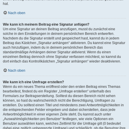
hat.
Nach oben
Wie kann ich meinem Beitrag eine Signatur anfügen?
Um eine Signatur an deinen Beitrag anzufügen, musst du zunächst eine
solche in den Einstellungen in deinem persönlichen Bereich entwerfen.
Nachdem du die Signatur erstellt und gespeichert hast, kannst du in jedem
Beitrag das Kästchen „Signatur anhängen“ aktivieren. Du kannst eine Signatur
auch hinzufügen, indem du in deinem persönlichen Bereich das
standardmäßige Anhängen deiner Signatur aktivierst. Wenn du einen
einzelnen Beitrag dennoch ohne Signatur verfassen möchtest, so kannst du
dort einfach das Kontrollkästchen „Signatur anhängen“ wieder deaktivieren.
Nach oben
Wie kann ich eine Umfrage erstellen?
Wenn du ein neues Thema eröffnest oder den ersten Beitrag eines Themas
bearbeitest, findest du ein Register „Umfrage erstellen“ unterhalb des
Formulars zur Beitragserstellung. Solltest du diesen Bereich nicht sehen
können, so hast du wahrscheinlich nicht die Berechtigung, Umfragen zu
erstellen. Du solltest einen Titel und mindestens zwei Antwortmöglichkeiten in
die entsprechenden Felder eingeben und dabei sicherstellen, dass jede
Antwortmöglichkeit in einer eigenen Zeile steht. Du kannst auch unter
„Auswahlmöglichkeiten pro Benutzer“ festlegen, wie viele Optionen ein
Benutzer auswählen kann, welches Zeitlimit für die Umfrage gilt (0 bedeutet
dabei eine zeitlich unbegrenzte Umfrage) und schließlich, ob die Benutzer ihre