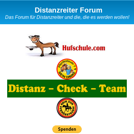
Distanzreiter Forum
Das Forum für Distanzreiter und die, die es werden wollen!