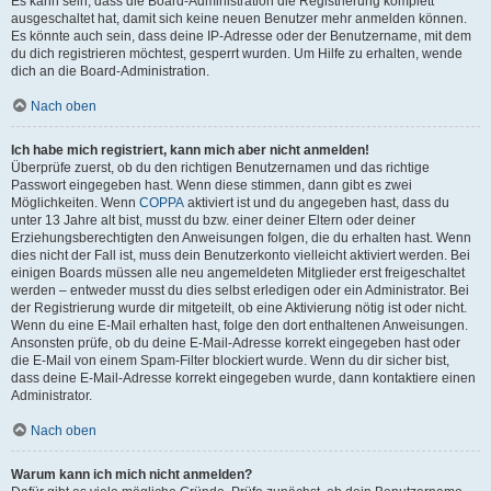
Es kann sein, dass die Board-Administration die Registrierung komplett
ausgeschaltet hat, damit sich keine neuen Benutzer mehr anmelden können.
Es könnte auch sein, dass deine IP-Adresse oder der Benutzername, mit dem
du dich registrieren möchtest, gesperrt wurden. Um Hilfe zu erhalten, wende
dich an die Board-Administration.
Nach oben
Ich habe mich registriert, kann mich aber nicht anmelden!
Überprüfe zuerst, ob du den richtigen Benutzernamen und das richtige
Passwort eingegeben hast. Wenn diese stimmen, dann gibt es zwei
Möglichkeiten. Wenn
COPPA
aktiviert ist und du angegeben hast, dass du
unter 13 Jahre alt bist, musst du bzw. einer deiner Eltern oder deiner
Erziehungsberechtigten den Anweisungen folgen, die du erhalten hast. Wenn
dies nicht der Fall ist, muss dein Benutzerkonto vielleicht aktiviert werden. Bei
einigen Boards müssen alle neu angemeldeten Mitglieder erst freigeschaltet
werden – entweder musst du dies selbst erledigen oder ein Administrator. Bei
der Registrierung wurde dir mitgeteilt, ob eine Aktivierung nötig ist oder nicht.
Wenn du eine E-Mail erhalten hast, folge den dort enthaltenen Anweisungen.
Ansonsten prüfe, ob du deine E-Mail-Adresse korrekt eingegeben hast oder
die E-Mail von einem Spam-Filter blockiert wurde. Wenn du dir sicher bist,
dass deine E-Mail-Adresse korrekt eingegeben wurde, dann kontaktiere einen
Administrator.
Nach oben
Warum kann ich mich nicht anmelden?