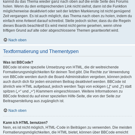
kannst du das Thema wieder ganz nach oben auf die erste Seite des Forums
holen. Wenn du den entsprechenden Link nicht siehst, dann ist die Funktion
möglicherweise deaktiviert oder seit der letzten Markierung ist nicht genügend
Zeit vergangen. Es ist auch möglich, das Thema nach oben zu holen, indem du
einfach eine Antwort darauf schreibst. Stelle jedoch sicher, dass du die Regeln
dieses Boards beachtest! Es wird meist nicht gerne gesehen, wenn ohne
triftigen Grund auf alte oder abgeschlossene Themen geantwortet wird.
Nach oben
Textformatierung und Thementypen
Was ist BBCode?
BBCode ist eine spezielle Umsetzung von HTML, die dir weitreichende
Formatierungsmöglichkeiten für deinen Text gibt. Die Rechte zur Verwendung
von BBCode werden durch die Board-Administration vergeben, können jedoch
auch durch dich für jeden einzelnen Beitrag deaktiviert werden. BBCode ist
ähnlich wie HTML aufgebaut, jedoch werden Tags von eckigen („[“ und „]“) statt
spitzen („<“ und „>“) Klammern eingeschlossen. Weitere Informationen zu
BBCode findest du auf einer speziellen Hilfe-Seite, die von der Seite zur
Beitragserstellung aus zugänglich ist.
Nach oben
Kann ich HTML benutzen?
Nein, es ist nicht möglich, HTML-Code in Beiträgen zu verwenden. Die meisten
Formatierungsmöglichkeiten, die HTML bietet, können über BBCode erreicht