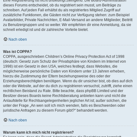
Eine Registrierung ist nicht unbedingt zwingend. Die Board-Administration
dieses Forums entscheidet, ob du registriert sein musst, um Beiträge zu
schreiben. Auf jeden Fall erhältst du als registriertes Mitglied Zugriff auf
zusätzliche Funktionen, die Gästen nicht zur Verfügung stehen: zum Beispiel
Avatarbilder, Private Nachrichten, E-Mail-Versand an andere Mitglieder, Beitritt
zu Benutzergruppen und so weiter. Wir empfehlen dir eine Anmeldung, da sie
schnell erledigt ist und dir zahlreiche Vorteile bietet.
Nach oben
Was ist COPPA?
COPPA, ausgeschrieben Children’s Online Privacy Protection Act of 1998
(deutsch: Gesetz zum Schutz der Privatsphäre von Kindern im Internet von
1998) ist ein Gesetz in den USA, welches festlegt, dass Websites, die
möglicherweise persönliche Daten von Kindern unter 13 Jahren erheben,
hierzu die Zustimmung der Eltern beziehungsweise des oder der
Erziehungsberechtigten benötigen. Wenn du dir unsicher bist, ob dies auf dich
oder die Website, auf der du dich zu registrieren versuchst, zutrifft, ziehe einen
rechtlichen Beistand zu Rate. Bitte beachte, dass phpBB Limited und der
Besitzer dieses Boards keine Rechtsberatung anbieten kann und nicht die
Anlaufstelle für Rechtsangelegenheiten jeglicher Art ist; außer solchen, die
unter der Frage „An wen soll ich mich wenden, falls es Beschwerden oder
juristische Anfragen zu diesem Forum gibt?“ behandelt werden.
Nach oben
Warum kann ich mich nicht registrieren?