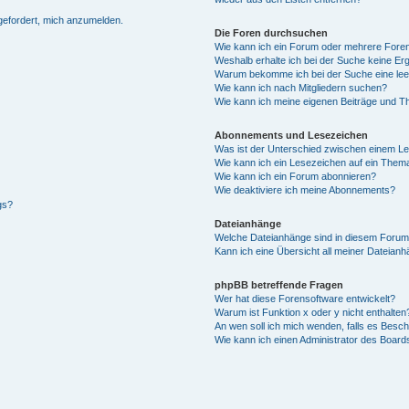
fgefordert, mich anzumelden.
Die Foren durchsuchen
Wie kann ich ein Forum oder mehrere For
Weshalb erhalte ich bei der Suche keine Er
Warum bekomme ich bei der Suche eine lee
Wie kann ich nach Mitgliedern suchen?
Wie kann ich meine eigenen Beiträge und T
Abonnements und Lesezeichen
Was ist der Unterschied zwischen einem L
Wie kann ich ein Lesezeichen auf ein Them
Wie kann ich ein Forum abonnieren?
Wie deaktiviere ich meine Abonnements?
gs?
Dateianhänge
Welche Dateianhänge sind in diesem Forum
Kann ich eine Übersicht all meiner Dateian
phpBB betreffende Fragen
Wer hat diese Forensoftware entwickelt?
Warum ist Funktion x oder y nicht enthalten
An wen soll ich mich wenden, falls es Besc
Wie kann ich einen Administrator des Board