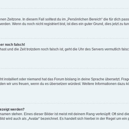
en Zeitzone. In diesem Fall solltest du im „Persönlichen Bereich“ die für dich passe
den. Wenn du noch nicht registriert bist, ist dies ein guter Grund, dies jetzt zu tun
mer noch falsch!
t hast und die Zeit trotzdem noch falsch ist, geht die Uhr des Servers vermutlich fal
t installiert oder niemand hat das Forum bislang in deine Sprache übersetzt. Frag
, würden wir uns freuen, wenn du es übersetzen würdest. Weitere Informationen dazu
gezeigt werden?
amen stehen. Eines dieser Bilder ist meist mit deinem Rang verknüpft: Oft sind di
ld wird auch als „Avatar“ bezeichnet. Es handelt sich hierbei in der Regel um ein