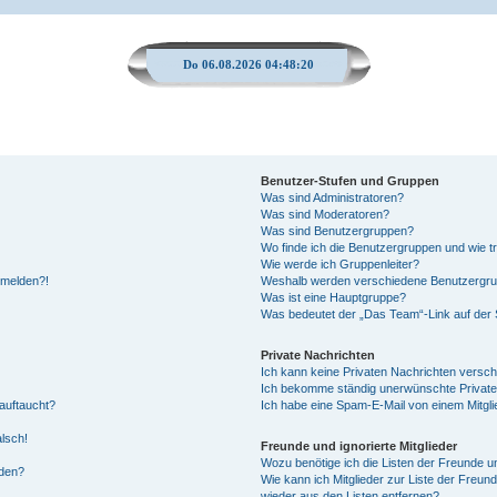
Do 06.08.2026 04:48:21
Benutzer-Stufen und Gruppen
Was sind Administratoren?
Was sind Moderatoren?
Was sind Benutzergruppen?
Wo finde ich die Benutzergruppen und wie tr
Wie werde ich Gruppenleiter?
anmelden?!
Weshalb werden verschiedene Benutzergrupp
Was ist eine Hauptgruppe?
Was bedeutet der „Das Team“-Link auf der S
Private Nachrichten
Ich kann keine Privaten Nachrichten versch
Ich bekomme ständig unerwünschte Private
auftaucht?
Ich habe eine Spam-E-Mail von einem Mitgli
alsch!
Freunde und ignorierte Mitglieder
Wozu benötige ich die Listen der Freunde un
rden?
Wie kann ich Mitglieder zur Liste der Freund
wieder aus den Listen entfernen?