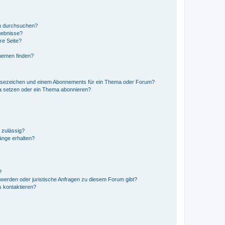
en durchsuchen?
gebnisse?
re Seite?
hemen finden?
esezeichen und einem Abonnements für ein Thema oder Forum?
a setzen oder ein Thema abonnieren?
 zulässig?
hänge erhalten?
?
hwerden oder juristische Anfragen zu diesem Forum gibt?
s kontaktieren?