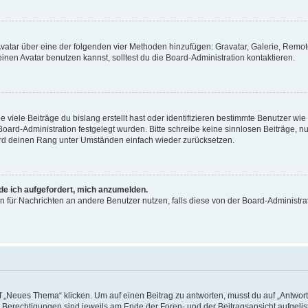
 Avatar über eine der folgenden vier Methoden hinzufügen: Gravatar, Galerie, Rem
en Avatar benutzen kannst, solltest du die Board-Administration kontaktieren.
viele Beiträge du bislang erstellt hast oder identifizieren bestimmte Benutzer w
 Board-Administration festgelegt wurden. Bitte schreibe keine sinnlosen Beiträge
wird deinen Rang unter Umständen einfach wieder zurücksetzen.
rde ich aufgefordert, mich anzumelden.
ion für Nachrichten an andere Benutzer nutzen, falls diese von der Board-Administ
„Neues Thema“ klicken. Um auf einen Beitrag zu antworten, musst du auf „Antworte
e Berechtigungen sind jeweils am Ende der Foren- und der Beitragsansicht aufgeliste