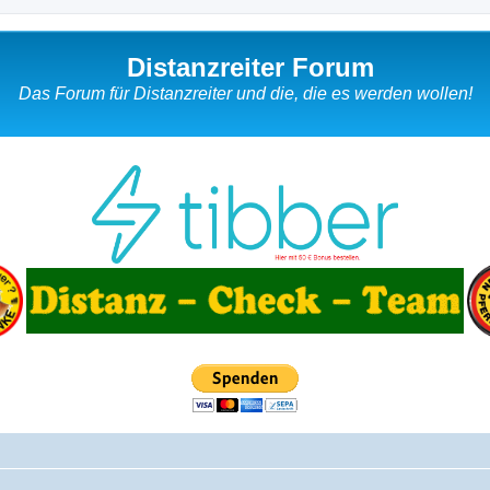
Distanzreiter Forum
Das Forum für Distanzreiter und die, die es werden wollen!