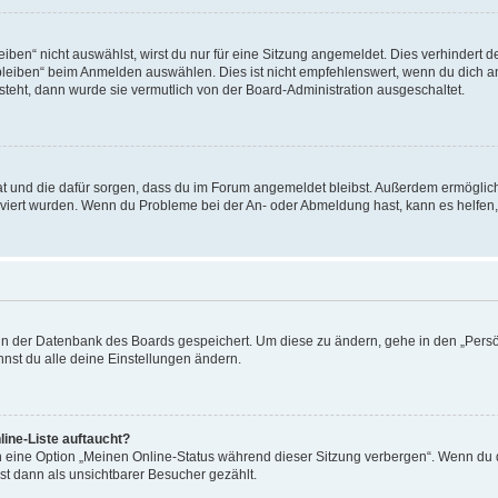
en“ nicht auswählst, wirst du nur für eine Sitzung angemeldet. Dies verhindert 
leiben“ beim Anmelden auswählen. Dies ist nicht empfehlenswert, wenn du dich an
 steht, dann wurde sie vermutlich von der Board-Administration ausgeschaltet.
 hat und die dafür sorgen, dass du im Forum angemeldet bleibst. Außerdem ermögli
tiviert wurden. Wenn du Probleme bei der An- oder Abmeldung hast, kann es helfen
n in der Datenbank des Boards gespeichert. Um diese zu ändern, gehe in den „Persö
nst du alle deine Einstellungen ändern.
ine-Liste auftaucht?
n eine Option „Meinen Online-Status während dieser Sitzung verbergen“. Wenn du d
st dann als unsichtbarer Besucher gezählt.