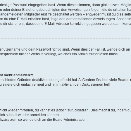
 richtige Passwort eingegeben hast. Wenn diese stimmen, dann gibt es zwei Mögl
tern oder deiner Erziehungsberechtigten den Anweisungen folgen, die du erhalten ha
u angemeldeten Mitglieder erst freigeschaltet werden – entweder musst du dies selbs
. Wenn du eine E-Mail erhalten hast, folge den dort enthaltenen Anweisungen. Ansons
 dir sicher bist, dass deine E-Mail-Adresse korrekt eingegeben wurde, dann kontak
Benutzername und dein Passwort richtig sind. Wenn dies der Fall ist, wende dich a
ionsproblem mit der Website vorliegt, welches ein Administrator lösen muss.
icht mehr anmelden?!
erschieden Gründen deaktiviert oder gelöscht hat. Außerdem löschen viele Boards r
triere dich einfach erneut und nimm aktiv an den Diskussionen teil!
 nicht wieder mitteilen, du kannst es jedoch zurücksetzen. Dies machst du, indem 
 dich schnell wieder anmelden können.
ückzusetzen, so wende dich an die Board-Administration.