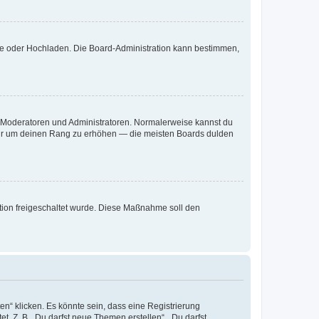
ote oder Hochladen. Die Board-Administration kann bestimmen,
ie Moderatoren und Administratoren. Normalerweise kannst du
, nur um deinen Rang zu erhöhen — die meisten Boards dulden
ration freigeschaltet wurde. Diese Maßnahme soll den
n“ klicken. Es könnte sein, dass eine Registrierung
t. Z. B. „Du darfst neue Themen erstellen“, „Du darfst