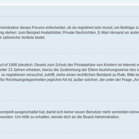
istration dieses Forums entscheidet, ob du registriert sein musst, um Beiträge zu s
ung stehen: zum Beispiel Avatarbilder, Private Nachrichten, E-Mail-Versand an ander
 zahlreiche Vorteile bietet.
t of 1998 (deutsch: Gesetz zum Schutz der Privatsphäre von Kindern im Internet vo
unter 13 Jahren erheben, hierzu die Zustimmung der Eltern beziehungsweise des o
h zu registrieren versuchst, zutrifft, ziehe einen rechtlichen Beistand zu Rate. Bit
für Rechtsangelegenheiten jeglicher Art ist; außer solchen, die unter der Frage „
.
g komplett ausgeschaltet hat, damit sich keine neuen Benutzer mehr anmelden könn
 wurden. Um Hilfe zu erhalten, wende dich an die Board-Administration.