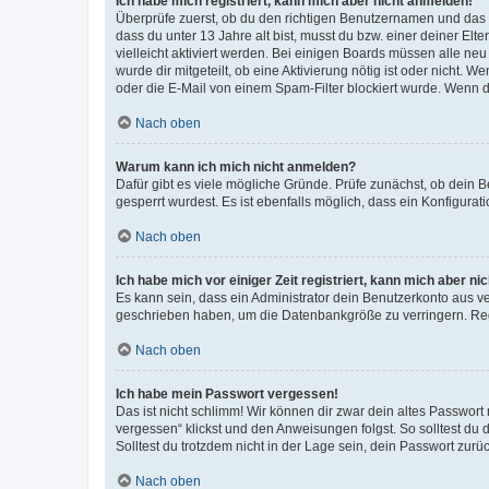
Ich habe mich registriert, kann mich aber nicht anmelden!
Überprüfe zuerst, ob du den richtigen Benutzernamen und das
dass du unter 13 Jahre alt bist, musst du bzw. einer deiner El
vielleicht aktiviert werden. Bei einigen Boards müssen alle ne
wurde dir mitgeteilt, ob eine Aktivierung nötig ist oder nicht
oder die E-Mail von einem Spam-Filter blockiert wurde. Wenn du
Nach oben
Warum kann ich mich nicht anmelden?
Dafür gibt es viele mögliche Gründe. Prüfe zunächst, ob dein 
gesperrt wurdest. Es ist ebenfalls möglich, dass ein Konfigurat
Nach oben
Ich habe mich vor einiger Zeit registriert, kann mich aber n
Es kann sein, dass ein Administrator dein Benutzerkonto aus v
geschrieben haben, um die Datenbankgröße zu verringern. Regis
Nach oben
Ich habe mein Passwort vergessen!
Das ist nicht schlimm! Wir können dir zwar dein altes Passwort
vergessen“ klickst und den Anweisungen folgst. So solltest du
Solltest du trotzdem nicht in der Lage sein, dein Passwort zur
Nach oben