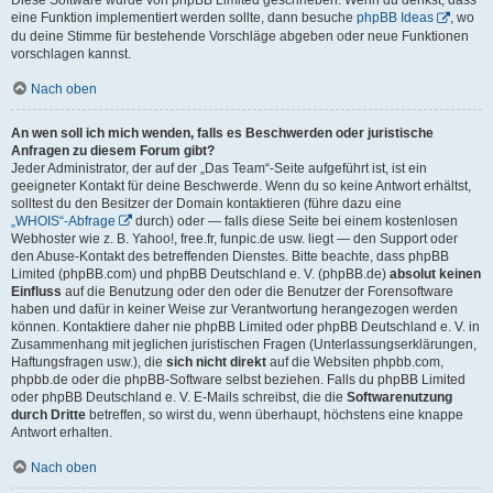
eine Funktion implementiert werden sollte, dann besuche
phpBB Ideas
, wo
du deine Stimme für bestehende Vorschläge abgeben oder neue Funktionen
vorschlagen kannst.
Nach oben
An wen soll ich mich wenden, falls es Beschwerden oder juristische
Anfragen zu diesem Forum gibt?
Jeder Administrator, der auf der „Das Team“-Seite aufgeführt ist, ist ein
geeigneter Kontakt für deine Beschwerde. Wenn du so keine Antwort erhältst,
solltest du den Besitzer der Domain kontaktieren (führe dazu eine
„WHOIS“-Abfrage
durch) oder — falls diese Seite bei einem kostenlosen
Webhoster wie z. B. Yahoo!, free.fr, funpic.de usw. liegt — den Support oder
den Abuse-Kontakt des betreffenden Dienstes. Bitte beachte, dass phpBB
Limited (phpBB.com) und phpBB Deutschland e. V. (phpBB.de)
absolut keinen
Einfluss
auf die Benutzung oder den oder die Benutzer der Forensoftware
haben und dafür in keiner Weise zur Verantwortung herangezogen werden
können. Kontaktiere daher nie phpBB Limited oder phpBB Deutschland e. V. in
Zusammenhang mit jeglichen juristischen Fragen (Unterlassungserklärungen,
Haftungsfragen usw.), die
sich nicht direkt
auf die Websiten phpbb.com,
phpbb.de oder die phpBB-Software selbst beziehen. Falls du phpBB Limited
oder phpBB Deutschland e. V. E-Mails schreibst, die die
Softwarenutzung
durch Dritte
betreffen, so wirst du, wenn überhaupt, höchstens eine knappe
Antwort erhalten.
Nach oben