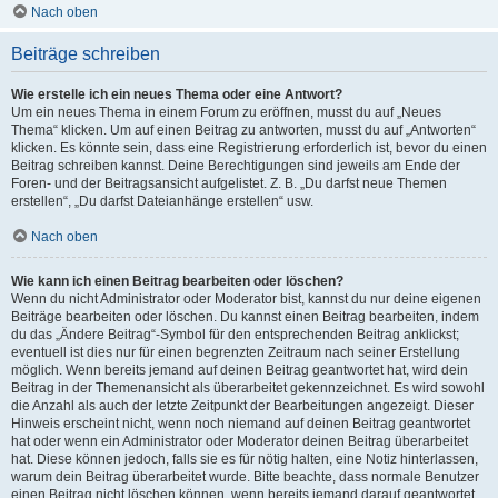
Nach oben
Beiträge schreiben
Wie erstelle ich ein neues Thema oder eine Antwort?
Um ein neues Thema in einem Forum zu eröffnen, musst du auf „Neues
Thema“ klicken. Um auf einen Beitrag zu antworten, musst du auf „Antworten“
klicken. Es könnte sein, dass eine Registrierung erforderlich ist, bevor du einen
Beitrag schreiben kannst. Deine Berechtigungen sind jeweils am Ende der
Foren- und der Beitragsansicht aufgelistet. Z. B. „Du darfst neue Themen
erstellen“, „Du darfst Dateianhänge erstellen“ usw.
Nach oben
Wie kann ich einen Beitrag bearbeiten oder löschen?
Wenn du nicht Administrator oder Moderator bist, kannst du nur deine eigenen
Beiträge bearbeiten oder löschen. Du kannst einen Beitrag bearbeiten, indem
du das „Ändere Beitrag“-Symbol für den entsprechenden Beitrag anklickst;
eventuell ist dies nur für einen begrenzten Zeitraum nach seiner Erstellung
möglich. Wenn bereits jemand auf deinen Beitrag geantwortet hat, wird dein
Beitrag in der Themenansicht als überarbeitet gekennzeichnet. Es wird sowohl
die Anzahl als auch der letzte Zeitpunkt der Bearbeitungen angezeigt. Dieser
Hinweis erscheint nicht, wenn noch niemand auf deinen Beitrag geantwortet
hat oder wenn ein Administrator oder Moderator deinen Beitrag überarbeitet
hat. Diese können jedoch, falls sie es für nötig halten, eine Notiz hinterlassen,
warum dein Beitrag überarbeitet wurde. Bitte beachte, dass normale Benutzer
einen Beitrag nicht löschen können, wenn bereits jemand darauf geantwortet