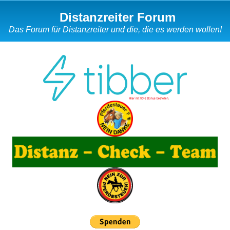
Distanzreiter Forum
Das Forum für Distanzreiter und die, die es werden wollen!