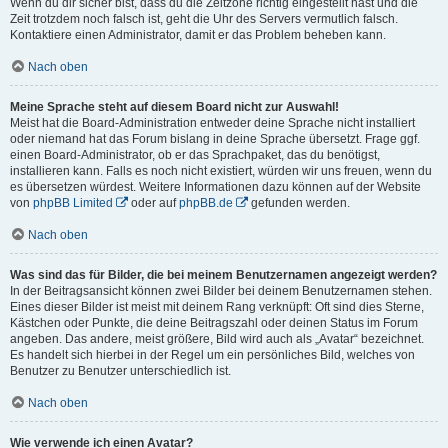
Wenn du dir sicher bist, dass du die Zeitzone richtig eingestellt hast und die
Zeit trotzdem noch falsch ist, geht die Uhr des Servers vermutlich falsch.
Kontaktiere einen Administrator, damit er das Problem beheben kann.
Nach oben
Meine Sprache steht auf diesem Board nicht zur Auswahl!
Meist hat die Board-Administration entweder deine Sprache nicht installiert
oder niemand hat das Forum bislang in deine Sprache übersetzt. Frage ggf.
einen Board-Administrator, ob er das Sprachpaket, das du benötigst,
installieren kann. Falls es noch nicht existiert, würden wir uns freuen, wenn du
es übersetzen würdest. Weitere Informationen dazu können auf der Website
von
phpBB Limited
oder auf
phpBB.de
gefunden werden.
Nach oben
Was sind das für Bilder, die bei meinem Benutzernamen angezeigt werden?
In der Beitragsansicht können zwei Bilder bei deinem Benutzernamen stehen.
Eines dieser Bilder ist meist mit deinem Rang verknüpft: Oft sind dies Sterne,
Kästchen oder Punkte, die deine Beitragszahl oder deinen Status im Forum
angeben. Das andere, meist größere, Bild wird auch als „Avatar“ bezeichnet.
Es handelt sich hierbei in der Regel um ein persönliches Bild, welches von
Benutzer zu Benutzer unterschiedlich ist.
Nach oben
Wie verwende ich einen Avatar?