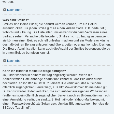
werden.
Nach oben
Was sind Smilies?
Smilies sind kleine Bilder, die benutzt werden können, um ein Gefühl
auszudrücken. Für jeden Smilie gibt es einen kurzen Code, z. B. bedeutet :)
fröhlich und :( traurig. Die Liste aller Smilies kannst du beim Verfassen eines
Beitrags sehen. Versuche bitte trotzdem, Smilies nicht zu häufig zu benutzen,
sie können einen Beitrag schnell unlesbar machen und ein Moderator könnte
deshalb deinen Beitrag entsprechend überarbeiten oder gar komplett löschen.
Die Board-Administration kann auch die Anzahl der Smilies begrenzen, die du
in einem Beitrag benutzen kannst.
Nach oben
Kann ich Bilder in meine Beiträge einfügen?
Ja, Bilder können in deinem Beitrag angezeigt werden. Wenn die
Administration Dateianhänge erlaubt hat, kannst du das Bild auch direkt
hochladen. Ansonsten musst du zu einem Bild verlinken, das auf einem
öffentlich zugänglichen Server liegt, z. B. http://www.domain.tld/mein-bild.gif.
Du kannst weder Bilder verlinken, die sich auf deinem eigenen PC befinden
(außer es ist ein öffentlich zugänglicher Server), noch zu Bildern, die nur nach
einer Anmeldung verfügbar sind, z. B. Hotmail- oder Yahoo-Mailboxen, mit
einem Passwort geschützte Seiten usw. Um das Bild anzuzeigen, benutze den
BBCode-Tag „[img]“.