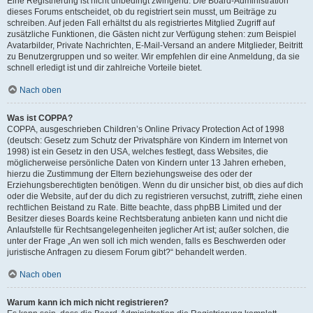
Eine Registrierung ist nicht unbedingt zwingend. Die Board-Administration
dieses Forums entscheidet, ob du registriert sein musst, um Beiträge zu
schreiben. Auf jeden Fall erhältst du als registriertes Mitglied Zugriff auf
zusätzliche Funktionen, die Gästen nicht zur Verfügung stehen: zum Beispiel
Avatarbilder, Private Nachrichten, E-Mail-Versand an andere Mitglieder, Beitritt
zu Benutzergruppen und so weiter. Wir empfehlen dir eine Anmeldung, da sie
schnell erledigt ist und dir zahlreiche Vorteile bietet.
Nach oben
Was ist COPPA?
COPPA, ausgeschrieben Children’s Online Privacy Protection Act of 1998
(deutsch: Gesetz zum Schutz der Privatsphäre von Kindern im Internet von
1998) ist ein Gesetz in den USA, welches festlegt, dass Websites, die
möglicherweise persönliche Daten von Kindern unter 13 Jahren erheben,
hierzu die Zustimmung der Eltern beziehungsweise des oder der
Erziehungsberechtigten benötigen. Wenn du dir unsicher bist, ob dies auf dich
oder die Website, auf der du dich zu registrieren versuchst, zutrifft, ziehe einen
rechtlichen Beistand zu Rate. Bitte beachte, dass phpBB Limited und der
Besitzer dieses Boards keine Rechtsberatung anbieten kann und nicht die
Anlaufstelle für Rechtsangelegenheiten jeglicher Art ist; außer solchen, die
unter der Frage „An wen soll ich mich wenden, falls es Beschwerden oder
juristische Anfragen zu diesem Forum gibt?“ behandelt werden.
Nach oben
Warum kann ich mich nicht registrieren?