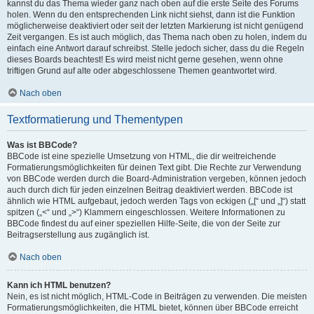
kannst du das Thema wieder ganz nach oben auf die erste Seite des Forums
holen. Wenn du den entsprechenden Link nicht siehst, dann ist die Funktion
möglicherweise deaktiviert oder seit der letzten Markierung ist nicht genügend
Zeit vergangen. Es ist auch möglich, das Thema nach oben zu holen, indem du
einfach eine Antwort darauf schreibst. Stelle jedoch sicher, dass du die Regeln
dieses Boards beachtest! Es wird meist nicht gerne gesehen, wenn ohne
triftigen Grund auf alte oder abgeschlossene Themen geantwortet wird.
Nach oben
Textformatierung und Thementypen
Was ist BBCode?
BBCode ist eine spezielle Umsetzung von HTML, die dir weitreichende
Formatierungsmöglichkeiten für deinen Text gibt. Die Rechte zur Verwendung
von BBCode werden durch die Board-Administration vergeben, können jedoch
auch durch dich für jeden einzelnen Beitrag deaktiviert werden. BBCode ist
ähnlich wie HTML aufgebaut, jedoch werden Tags von eckigen („[“ und „]“) statt
spitzen („<“ und „>“) Klammern eingeschlossen. Weitere Informationen zu
BBCode findest du auf einer speziellen Hilfe-Seite, die von der Seite zur
Beitragserstellung aus zugänglich ist.
Nach oben
Kann ich HTML benutzen?
Nein, es ist nicht möglich, HTML-Code in Beiträgen zu verwenden. Die meisten
Formatierungsmöglichkeiten, die HTML bietet, können über BBCode erreicht