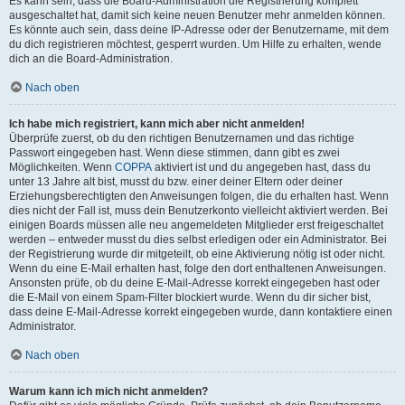
Es kann sein, dass die Board-Administration die Registrierung komplett
ausgeschaltet hat, damit sich keine neuen Benutzer mehr anmelden können.
Es könnte auch sein, dass deine IP-Adresse oder der Benutzername, mit dem
du dich registrieren möchtest, gesperrt wurden. Um Hilfe zu erhalten, wende
dich an die Board-Administration.
Nach oben
Ich habe mich registriert, kann mich aber nicht anmelden!
Überprüfe zuerst, ob du den richtigen Benutzernamen und das richtige
Passwort eingegeben hast. Wenn diese stimmen, dann gibt es zwei
Möglichkeiten. Wenn
COPPA
aktiviert ist und du angegeben hast, dass du
unter 13 Jahre alt bist, musst du bzw. einer deiner Eltern oder deiner
Erziehungsberechtigten den Anweisungen folgen, die du erhalten hast. Wenn
dies nicht der Fall ist, muss dein Benutzerkonto vielleicht aktiviert werden. Bei
einigen Boards müssen alle neu angemeldeten Mitglieder erst freigeschaltet
werden – entweder musst du dies selbst erledigen oder ein Administrator. Bei
der Registrierung wurde dir mitgeteilt, ob eine Aktivierung nötig ist oder nicht.
Wenn du eine E-Mail erhalten hast, folge den dort enthaltenen Anweisungen.
Ansonsten prüfe, ob du deine E-Mail-Adresse korrekt eingegeben hast oder
die E-Mail von einem Spam-Filter blockiert wurde. Wenn du dir sicher bist,
dass deine E-Mail-Adresse korrekt eingegeben wurde, dann kontaktiere einen
Administrator.
Nach oben
Warum kann ich mich nicht anmelden?