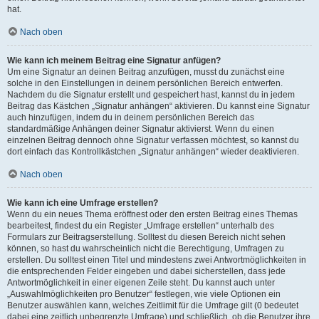
hat.
Nach oben
Wie kann ich meinem Beitrag eine Signatur anfügen?
Um eine Signatur an deinen Beitrag anzufügen, musst du zunächst eine
solche in den Einstellungen in deinem persönlichen Bereich entwerfen.
Nachdem du die Signatur erstellt und gespeichert hast, kannst du in jedem
Beitrag das Kästchen „Signatur anhängen“ aktivieren. Du kannst eine Signatur
auch hinzufügen, indem du in deinem persönlichen Bereich das
standardmäßige Anhängen deiner Signatur aktivierst. Wenn du einen
einzelnen Beitrag dennoch ohne Signatur verfassen möchtest, so kannst du
dort einfach das Kontrollkästchen „Signatur anhängen“ wieder deaktivieren.
Nach oben
Wie kann ich eine Umfrage erstellen?
Wenn du ein neues Thema eröffnest oder den ersten Beitrag eines Themas
bearbeitest, findest du ein Register „Umfrage erstellen“ unterhalb des
Formulars zur Beitragserstellung. Solltest du diesen Bereich nicht sehen
können, so hast du wahrscheinlich nicht die Berechtigung, Umfragen zu
erstellen. Du solltest einen Titel und mindestens zwei Antwortmöglichkeiten in
die entsprechenden Felder eingeben und dabei sicherstellen, dass jede
Antwortmöglichkeit in einer eigenen Zeile steht. Du kannst auch unter
„Auswahlmöglichkeiten pro Benutzer“ festlegen, wie viele Optionen ein
Benutzer auswählen kann, welches Zeitlimit für die Umfrage gilt (0 bedeutet
dabei eine zeitlich unbegrenzte Umfrage) und schließlich, ob die Benutzer ihre