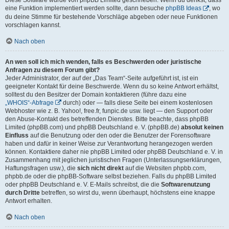
eine Funktion implementiert werden sollte, dann besuche
phpBB Ideas
, wo
du deine Stimme für bestehende Vorschläge abgeben oder neue Funktionen
vorschlagen kannst.
Nach oben
An wen soll ich mich wenden, falls es Beschwerden oder juristische
Anfragen zu diesem Forum gibt?
Jeder Administrator, der auf der „Das Team“-Seite aufgeführt ist, ist ein
geeigneter Kontakt für deine Beschwerde. Wenn du so keine Antwort erhältst,
solltest du den Besitzer der Domain kontaktieren (führe dazu eine
„WHOIS“-Abfrage
durch) oder — falls diese Seite bei einem kostenlosen
Webhoster wie z. B. Yahoo!, free.fr, funpic.de usw. liegt — den Support oder
den Abuse-Kontakt des betreffenden Dienstes. Bitte beachte, dass phpBB
Limited (phpBB.com) und phpBB Deutschland e. V. (phpBB.de)
absolut keinen
Einfluss
auf die Benutzung oder den oder die Benutzer der Forensoftware
haben und dafür in keiner Weise zur Verantwortung herangezogen werden
können. Kontaktiere daher nie phpBB Limited oder phpBB Deutschland e. V. in
Zusammenhang mit jeglichen juristischen Fragen (Unterlassungserklärungen,
Haftungsfragen usw.), die
sich nicht direkt
auf die Websiten phpbb.com,
phpbb.de oder die phpBB-Software selbst beziehen. Falls du phpBB Limited
oder phpBB Deutschland e. V. E-Mails schreibst, die die
Softwarenutzung
durch Dritte
betreffen, so wirst du, wenn überhaupt, höchstens eine knappe
Antwort erhalten.
Nach oben