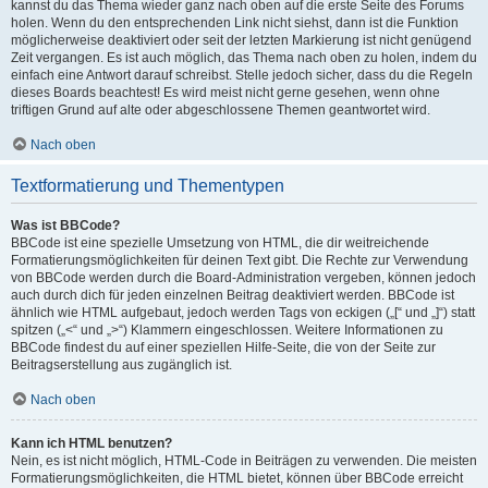
kannst du das Thema wieder ganz nach oben auf die erste Seite des Forums
holen. Wenn du den entsprechenden Link nicht siehst, dann ist die Funktion
möglicherweise deaktiviert oder seit der letzten Markierung ist nicht genügend
Zeit vergangen. Es ist auch möglich, das Thema nach oben zu holen, indem du
einfach eine Antwort darauf schreibst. Stelle jedoch sicher, dass du die Regeln
dieses Boards beachtest! Es wird meist nicht gerne gesehen, wenn ohne
triftigen Grund auf alte oder abgeschlossene Themen geantwortet wird.
Nach oben
Textformatierung und Thementypen
Was ist BBCode?
BBCode ist eine spezielle Umsetzung von HTML, die dir weitreichende
Formatierungsmöglichkeiten für deinen Text gibt. Die Rechte zur Verwendung
von BBCode werden durch die Board-Administration vergeben, können jedoch
auch durch dich für jeden einzelnen Beitrag deaktiviert werden. BBCode ist
ähnlich wie HTML aufgebaut, jedoch werden Tags von eckigen („[“ und „]“) statt
spitzen („<“ und „>“) Klammern eingeschlossen. Weitere Informationen zu
BBCode findest du auf einer speziellen Hilfe-Seite, die von der Seite zur
Beitragserstellung aus zugänglich ist.
Nach oben
Kann ich HTML benutzen?
Nein, es ist nicht möglich, HTML-Code in Beiträgen zu verwenden. Die meisten
Formatierungsmöglichkeiten, die HTML bietet, können über BBCode erreicht