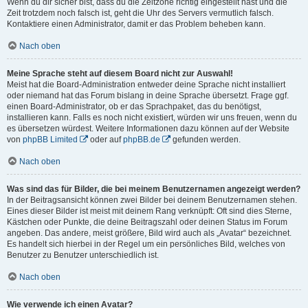
Wenn du dir sicher bist, dass du die Zeitzone richtig eingestellt hast und die
Zeit trotzdem noch falsch ist, geht die Uhr des Servers vermutlich falsch.
Kontaktiere einen Administrator, damit er das Problem beheben kann.
Nach oben
Meine Sprache steht auf diesem Board nicht zur Auswahl!
Meist hat die Board-Administration entweder deine Sprache nicht installiert
oder niemand hat das Forum bislang in deine Sprache übersetzt. Frage ggf.
einen Board-Administrator, ob er das Sprachpaket, das du benötigst,
installieren kann. Falls es noch nicht existiert, würden wir uns freuen, wenn du
es übersetzen würdest. Weitere Informationen dazu können auf der Website
von
phpBB Limited
oder auf
phpBB.de
gefunden werden.
Nach oben
Was sind das für Bilder, die bei meinem Benutzernamen angezeigt werden?
In der Beitragsansicht können zwei Bilder bei deinem Benutzernamen stehen.
Eines dieser Bilder ist meist mit deinem Rang verknüpft: Oft sind dies Sterne,
Kästchen oder Punkte, die deine Beitragszahl oder deinen Status im Forum
angeben. Das andere, meist größere, Bild wird auch als „Avatar“ bezeichnet.
Es handelt sich hierbei in der Regel um ein persönliches Bild, welches von
Benutzer zu Benutzer unterschiedlich ist.
Nach oben
Wie verwende ich einen Avatar?