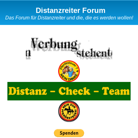
Distanzreiter Forum
Das Forum für Distanzreiter und die, die es werden wollen!