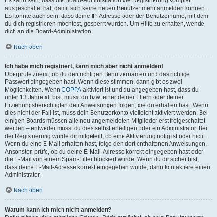
Es kann sein, dass die Board-Administration die Registrierung komplett
ausgeschaltet hat, damit sich keine neuen Benutzer mehr anmelden können.
Es könnte auch sein, dass deine IP-Adresse oder der Benutzername, mit dem
du dich registrieren möchtest, gesperrt wurden. Um Hilfe zu erhalten, wende
dich an die Board-Administration.
Nach oben
Ich habe mich registriert, kann mich aber nicht anmelden!
Überprüfe zuerst, ob du den richtigen Benutzernamen und das richtige
Passwort eingegeben hast. Wenn diese stimmen, dann gibt es zwei
Möglichkeiten. Wenn
COPPA
aktiviert ist und du angegeben hast, dass du
unter 13 Jahre alt bist, musst du bzw. einer deiner Eltern oder deiner
Erziehungsberechtigten den Anweisungen folgen, die du erhalten hast. Wenn
dies nicht der Fall ist, muss dein Benutzerkonto vielleicht aktiviert werden. Bei
einigen Boards müssen alle neu angemeldeten Mitglieder erst freigeschaltet
werden – entweder musst du dies selbst erledigen oder ein Administrator. Bei
der Registrierung wurde dir mitgeteilt, ob eine Aktivierung nötig ist oder nicht.
Wenn du eine E-Mail erhalten hast, folge den dort enthaltenen Anweisungen.
Ansonsten prüfe, ob du deine E-Mail-Adresse korrekt eingegeben hast oder
die E-Mail von einem Spam-Filter blockiert wurde. Wenn du dir sicher bist,
dass deine E-Mail-Adresse korrekt eingegeben wurde, dann kontaktiere einen
Administrator.
Nach oben
Warum kann ich mich nicht anmelden?