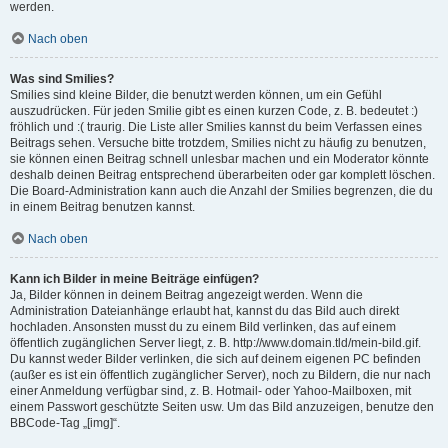
werden.
Nach oben
Was sind Smilies?
Smilies sind kleine Bilder, die benutzt werden können, um ein Gefühl
auszudrücken. Für jeden Smilie gibt es einen kurzen Code, z. B. bedeutet :)
fröhlich und :( traurig. Die Liste aller Smilies kannst du beim Verfassen eines
Beitrags sehen. Versuche bitte trotzdem, Smilies nicht zu häufig zu benutzen,
sie können einen Beitrag schnell unlesbar machen und ein Moderator könnte
deshalb deinen Beitrag entsprechend überarbeiten oder gar komplett löschen.
Die Board-Administration kann auch die Anzahl der Smilies begrenzen, die du
in einem Beitrag benutzen kannst.
Nach oben
Kann ich Bilder in meine Beiträge einfügen?
Ja, Bilder können in deinem Beitrag angezeigt werden. Wenn die
Administration Dateianhänge erlaubt hat, kannst du das Bild auch direkt
hochladen. Ansonsten musst du zu einem Bild verlinken, das auf einem
öffentlich zugänglichen Server liegt, z. B. http://www.domain.tld/mein-bild.gif.
Du kannst weder Bilder verlinken, die sich auf deinem eigenen PC befinden
(außer es ist ein öffentlich zugänglicher Server), noch zu Bildern, die nur nach
einer Anmeldung verfügbar sind, z. B. Hotmail- oder Yahoo-Mailboxen, mit
einem Passwort geschützte Seiten usw. Um das Bild anzuzeigen, benutze den
BBCode-Tag „[img]“.