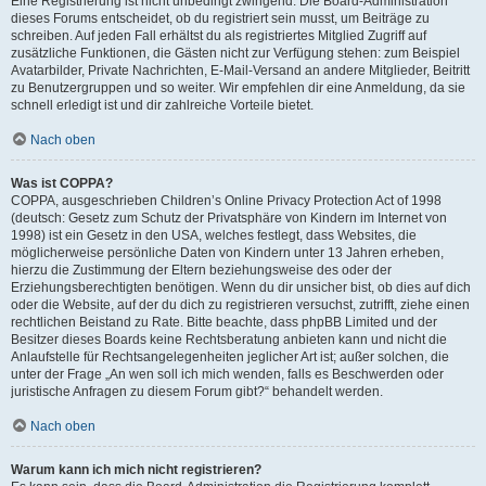
Eine Registrierung ist nicht unbedingt zwingend. Die Board-Administration
dieses Forums entscheidet, ob du registriert sein musst, um Beiträge zu
schreiben. Auf jeden Fall erhältst du als registriertes Mitglied Zugriff auf
zusätzliche Funktionen, die Gästen nicht zur Verfügung stehen: zum Beispiel
Avatarbilder, Private Nachrichten, E-Mail-Versand an andere Mitglieder, Beitritt
zu Benutzergruppen und so weiter. Wir empfehlen dir eine Anmeldung, da sie
schnell erledigt ist und dir zahlreiche Vorteile bietet.
Nach oben
Was ist COPPA?
COPPA, ausgeschrieben Children’s Online Privacy Protection Act of 1998
(deutsch: Gesetz zum Schutz der Privatsphäre von Kindern im Internet von
1998) ist ein Gesetz in den USA, welches festlegt, dass Websites, die
möglicherweise persönliche Daten von Kindern unter 13 Jahren erheben,
hierzu die Zustimmung der Eltern beziehungsweise des oder der
Erziehungsberechtigten benötigen. Wenn du dir unsicher bist, ob dies auf dich
oder die Website, auf der du dich zu registrieren versuchst, zutrifft, ziehe einen
rechtlichen Beistand zu Rate. Bitte beachte, dass phpBB Limited und der
Besitzer dieses Boards keine Rechtsberatung anbieten kann und nicht die
Anlaufstelle für Rechtsangelegenheiten jeglicher Art ist; außer solchen, die
unter der Frage „An wen soll ich mich wenden, falls es Beschwerden oder
juristische Anfragen zu diesem Forum gibt?“ behandelt werden.
Nach oben
Warum kann ich mich nicht registrieren?