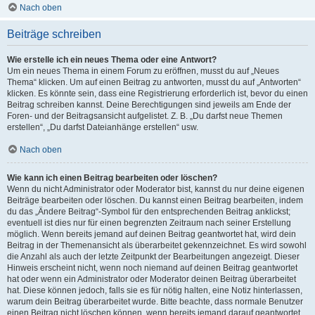
Nach oben
Beiträge schreiben
Wie erstelle ich ein neues Thema oder eine Antwort?
Um ein neues Thema in einem Forum zu eröffnen, musst du auf „Neues
Thema“ klicken. Um auf einen Beitrag zu antworten, musst du auf „Antworten“
klicken. Es könnte sein, dass eine Registrierung erforderlich ist, bevor du einen
Beitrag schreiben kannst. Deine Berechtigungen sind jeweils am Ende der
Foren- und der Beitragsansicht aufgelistet. Z. B. „Du darfst neue Themen
erstellen“, „Du darfst Dateianhänge erstellen“ usw.
Nach oben
Wie kann ich einen Beitrag bearbeiten oder löschen?
Wenn du nicht Administrator oder Moderator bist, kannst du nur deine eigenen
Beiträge bearbeiten oder löschen. Du kannst einen Beitrag bearbeiten, indem
du das „Ändere Beitrag“-Symbol für den entsprechenden Beitrag anklickst;
eventuell ist dies nur für einen begrenzten Zeitraum nach seiner Erstellung
möglich. Wenn bereits jemand auf deinen Beitrag geantwortet hat, wird dein
Beitrag in der Themenansicht als überarbeitet gekennzeichnet. Es wird sowohl
die Anzahl als auch der letzte Zeitpunkt der Bearbeitungen angezeigt. Dieser
Hinweis erscheint nicht, wenn noch niemand auf deinen Beitrag geantwortet
hat oder wenn ein Administrator oder Moderator deinen Beitrag überarbeitet
hat. Diese können jedoch, falls sie es für nötig halten, eine Notiz hinterlassen,
warum dein Beitrag überarbeitet wurde. Bitte beachte, dass normale Benutzer
einen Beitrag nicht löschen können, wenn bereits jemand darauf geantwortet