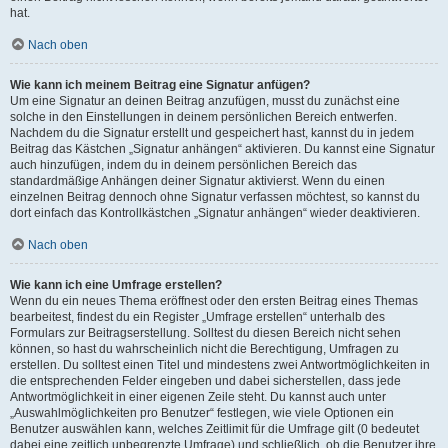
hat.
Nach oben
Wie kann ich meinem Beitrag eine Signatur anfügen?
Um eine Signatur an deinen Beitrag anzufügen, musst du zunächst eine
solche in den Einstellungen in deinem persönlichen Bereich entwerfen.
Nachdem du die Signatur erstellt und gespeichert hast, kannst du in jedem
Beitrag das Kästchen „Signatur anhängen“ aktivieren. Du kannst eine Signatur
auch hinzufügen, indem du in deinem persönlichen Bereich das
standardmäßige Anhängen deiner Signatur aktivierst. Wenn du einen
einzelnen Beitrag dennoch ohne Signatur verfassen möchtest, so kannst du
dort einfach das Kontrollkästchen „Signatur anhängen“ wieder deaktivieren.
Nach oben
Wie kann ich eine Umfrage erstellen?
Wenn du ein neues Thema eröffnest oder den ersten Beitrag eines Themas
bearbeitest, findest du ein Register „Umfrage erstellen“ unterhalb des
Formulars zur Beitragserstellung. Solltest du diesen Bereich nicht sehen
können, so hast du wahrscheinlich nicht die Berechtigung, Umfragen zu
erstellen. Du solltest einen Titel und mindestens zwei Antwortmöglichkeiten in
die entsprechenden Felder eingeben und dabei sicherstellen, dass jede
Antwortmöglichkeit in einer eigenen Zeile steht. Du kannst auch unter
„Auswahlmöglichkeiten pro Benutzer“ festlegen, wie viele Optionen ein
Benutzer auswählen kann, welches Zeitlimit für die Umfrage gilt (0 bedeutet
dabei eine zeitlich unbegrenzte Umfrage) und schließlich, ob die Benutzer ihre