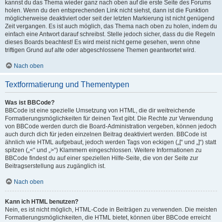
kannst du das Thema wieder ganz nach oben auf die erste Seite des Forums
holen. Wenn du den entsprechenden Link nicht siehst, dann ist die Funktion
möglicherweise deaktiviert oder seit der letzten Markierung ist nicht genügend
Zeit vergangen. Es ist auch möglich, das Thema nach oben zu holen, indem du
einfach eine Antwort darauf schreibst. Stelle jedoch sicher, dass du die Regeln
dieses Boards beachtest! Es wird meist nicht gerne gesehen, wenn ohne
triftigen Grund auf alte oder abgeschlossene Themen geantwortet wird.
Nach oben
Textformatierung und Thementypen
Was ist BBCode?
BBCode ist eine spezielle Umsetzung von HTML, die dir weitreichende
Formatierungsmöglichkeiten für deinen Text gibt. Die Rechte zur Verwendung
von BBCode werden durch die Board-Administration vergeben, können jedoch
auch durch dich für jeden einzelnen Beitrag deaktiviert werden. BBCode ist
ähnlich wie HTML aufgebaut, jedoch werden Tags von eckigen („[“ und „]“) statt
spitzen („<“ und „>“) Klammern eingeschlossen. Weitere Informationen zu
BBCode findest du auf einer speziellen Hilfe-Seite, die von der Seite zur
Beitragserstellung aus zugänglich ist.
Nach oben
Kann ich HTML benutzen?
Nein, es ist nicht möglich, HTML-Code in Beiträgen zu verwenden. Die meisten
Formatierungsmöglichkeiten, die HTML bietet, können über BBCode erreicht