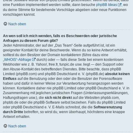
eine Funktion implementiert werden sollte, dann besuche
phpBB Ideas
, wo
du deine Stimme für bestehende Vorschläge abgeben oder neue Funktionen
vorschlagen kannst.
Nach oben
An wen soll ich mich wenden, falls es Beschwerden oder juristische
Anfragen zu diesem Forum gibt?
Jeder Administrator, der auf der „Das Team“-Seite aufgeführt ist, ist ein
geeigneter Kontakt für deine Beschwerde. Wenn du so keine Antwort erhältst,
solltest du den Besitzer der Domain kontaktieren (führe dazu eine
„WHOIS“-Abfrage
durch) oder — falls diese Seite bei einem kostenlosen
Webhoster wie z. B. Yahoo!, free.fr, funpic.de usw. liegt — den Support oder
den Abuse-Kontakt des betreffenden Dienstes. Bitte beachte, dass phpBB
Limited (phpBB.com) und phpBB Deutschland e. V. (phpBB.de)
absolut keinen
Einfluss
auf die Benutzung oder den oder die Benutzer der Forensoftware
haben und dafür in keiner Weise zur Verantwortung herangezogen werden
können. Kontaktiere daher nie phpBB Limited oder phpBB Deutschland e. V. in
Zusammenhang mit jeglichen juristischen Fragen (Unterlassungserklärungen,
Haftungsfragen usw.), die
sich nicht direkt
auf die Websiten phpbb.com,
phpbb.de oder die phpBB-Software selbst beziehen. Falls du phpBB Limited
oder phpBB Deutschland e. V. E-Mails schreibst, die die
Softwarenutzung
durch Dritte
betreffen, so wirst du, wenn überhaupt, höchstens eine knappe
Antwort erhalten.
Nach oben