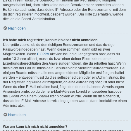
Es kann sein, dass die Board-Administration die Registrierung komplett
ausgeschaltet hat, damit sich keine neuen Benutzer mehr anmelden können.
Es könnte auch sein, dass deine IP-Adresse oder der Benutzername, mit dem
du dich registrieren möchtest, gesperrt wurden. Um Hilfe zu erhalten, wende
dich an die Board-Administration.
Nach oben
Ich habe mich registriert, kann mich aber nicht anmelden!
Überprüfe zuerst, ob du den richtigen Benutzernamen und das richtige
Passwort eingegeben hast. Wenn diese stimmen, dann gibt es zwei
Möglichkeiten. Wenn
COPPA
aktiviert ist und du angegeben hast, dass du
unter 13 Jahre alt bist, musst du bzw. einer deiner Eltern oder deiner
Erziehungsberechtigten den Anweisungen folgen, die du erhalten hast. Wenn
dies nicht der Fall ist, muss dein Benutzerkonto vielleicht aktiviert werden. Bei
einigen Boards müssen alle neu angemeldeten Mitglieder erst freigeschaltet
werden – entweder musst du dies selbst erledigen oder ein Administrator. Bei
der Registrierung wurde dir mitgeteilt, ob eine Aktivierung nötig ist oder nicht.
Wenn du eine E-Mail erhalten hast, folge den dort enthaltenen Anweisungen.
Ansonsten prüfe, ob du deine E-Mail-Adresse korrekt eingegeben hast oder
die E-Mail von einem Spam-Filter blockiert wurde. Wenn du dir sicher bist,
dass deine E-Mail-Adresse korrekt eingegeben wurde, dann kontaktiere einen
Administrator.
Nach oben
Warum kann ich mich nicht anmelden?