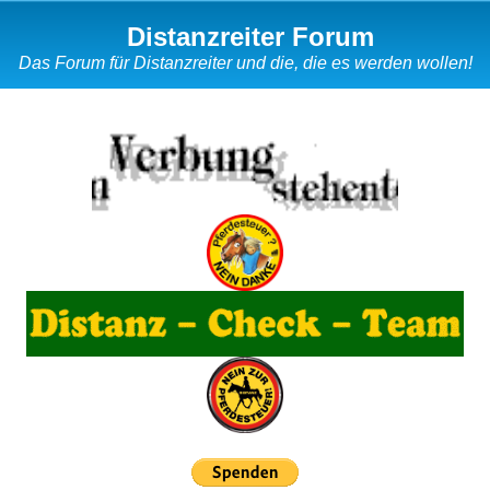
Distanzreiter Forum
Das Forum für Distanzreiter und die, die es werden wollen!