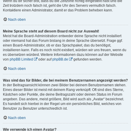
Wenn du dir sicher bist, dass du die Zeitzone richtig eingestellt hast und die
Zeit trotzdem noch falsch ist, geht die Uhr des Servers vermutlich falsch.
Kontaktiere einen Administrator, damit er das Problem beheben kann.
Nach oben
Meine Sprache steht auf diesem Board nicht zur Auswahl!
Meist hat die Board-Administration entweder deine Sprache nicht installiert
oder niemand hat das Forum bislang in deine Sprache übersetzt. Frage ggf.
einen Board-Administrator, ob er das Sprachpaket, das du benötigst,
installieren kann. Falls es noch nicht existiert, würden wir uns freuen, wenn du
es übersetzen würdest. Weitere Informationen dazu können auf der Website
von
phpBB Limited
oder auf
phpBB.de
gefunden werden.
Nach oben
Was sind das für Bilder, die bei meinem Benutzernamen angezeigt werden?
In der Beitragsansicht können zwei Bilder bei deinem Benutzernamen stehen.
Eines dieser Bilder ist meist mit deinem Rang verknüpft: Oft sind dies Sterne,
Kästchen oder Punkte, die deine Beitragszahl oder deinen Status im Forum
angeben. Das andere, meist größere, Bild wird auch als „Avatar“ bezeichnet.
Es handelt sich hierbei in der Regel um ein persönliches Bild, welches von
Benutzer zu Benutzer unterschiedlich ist.
Nach oben
Wie verwende ich einen Avatar?