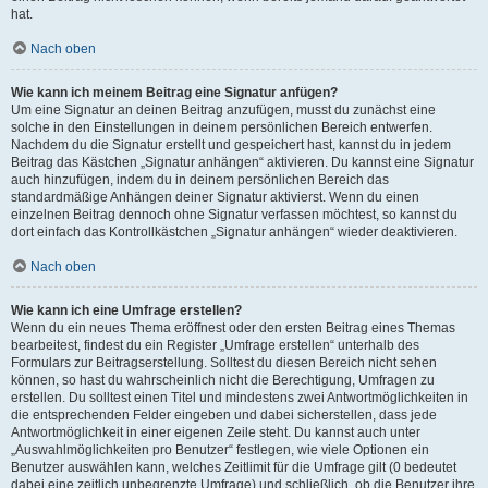
hat.
Nach oben
Wie kann ich meinem Beitrag eine Signatur anfügen?
Um eine Signatur an deinen Beitrag anzufügen, musst du zunächst eine
solche in den Einstellungen in deinem persönlichen Bereich entwerfen.
Nachdem du die Signatur erstellt und gespeichert hast, kannst du in jedem
Beitrag das Kästchen „Signatur anhängen“ aktivieren. Du kannst eine Signatur
auch hinzufügen, indem du in deinem persönlichen Bereich das
standardmäßige Anhängen deiner Signatur aktivierst. Wenn du einen
einzelnen Beitrag dennoch ohne Signatur verfassen möchtest, so kannst du
dort einfach das Kontrollkästchen „Signatur anhängen“ wieder deaktivieren.
Nach oben
Wie kann ich eine Umfrage erstellen?
Wenn du ein neues Thema eröffnest oder den ersten Beitrag eines Themas
bearbeitest, findest du ein Register „Umfrage erstellen“ unterhalb des
Formulars zur Beitragserstellung. Solltest du diesen Bereich nicht sehen
können, so hast du wahrscheinlich nicht die Berechtigung, Umfragen zu
erstellen. Du solltest einen Titel und mindestens zwei Antwortmöglichkeiten in
die entsprechenden Felder eingeben und dabei sicherstellen, dass jede
Antwortmöglichkeit in einer eigenen Zeile steht. Du kannst auch unter
„Auswahlmöglichkeiten pro Benutzer“ festlegen, wie viele Optionen ein
Benutzer auswählen kann, welches Zeitlimit für die Umfrage gilt (0 bedeutet
dabei eine zeitlich unbegrenzte Umfrage) und schließlich, ob die Benutzer ihre