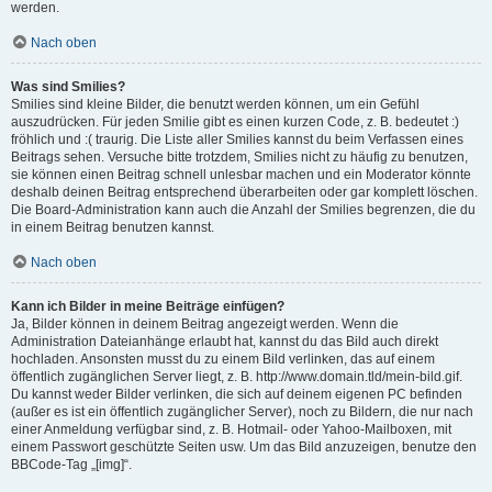
werden.
Nach oben
Was sind Smilies?
Smilies sind kleine Bilder, die benutzt werden können, um ein Gefühl
auszudrücken. Für jeden Smilie gibt es einen kurzen Code, z. B. bedeutet :)
fröhlich und :( traurig. Die Liste aller Smilies kannst du beim Verfassen eines
Beitrags sehen. Versuche bitte trotzdem, Smilies nicht zu häufig zu benutzen,
sie können einen Beitrag schnell unlesbar machen und ein Moderator könnte
deshalb deinen Beitrag entsprechend überarbeiten oder gar komplett löschen.
Die Board-Administration kann auch die Anzahl der Smilies begrenzen, die du
in einem Beitrag benutzen kannst.
Nach oben
Kann ich Bilder in meine Beiträge einfügen?
Ja, Bilder können in deinem Beitrag angezeigt werden. Wenn die
Administration Dateianhänge erlaubt hat, kannst du das Bild auch direkt
hochladen. Ansonsten musst du zu einem Bild verlinken, das auf einem
öffentlich zugänglichen Server liegt, z. B. http://www.domain.tld/mein-bild.gif.
Du kannst weder Bilder verlinken, die sich auf deinem eigenen PC befinden
(außer es ist ein öffentlich zugänglicher Server), noch zu Bildern, die nur nach
einer Anmeldung verfügbar sind, z. B. Hotmail- oder Yahoo-Mailboxen, mit
einem Passwort geschützte Seiten usw. Um das Bild anzuzeigen, benutze den
BBCode-Tag „[img]“.