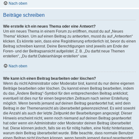
Nach oben
Beiträge schreiben
Wie erstelle ich ein neues Thema oder eine Antwort?
Um ein neues Thema in einem Forum zu eröffnen, musst du auf „Neues
Thema“ klicken. Um auf einen Beitrag zu antworten, musst du auf „Antworten“
klicken. Es könnte sein, dass eine Registrierung erforderlich ist, bevor du einen
Beitrag schreiben kannst. Deine Berechtigungen sind jeweils am Ende der
Foren- und der Beitragsansicht aufgelistet. Z. B. „Du darfst neue Themen
erstellen“, „Du darfst Dateianhänge erstellen“ usw.
Nach oben
Wie kann ich einen Beitrag bearbeiten oder löschen?
Wenn du nicht Administrator oder Moderator bist, kannst du nur deine eigenen
Beiträge bearbeiten oder löschen. Du kannst einen Beitrag bearbeiten, indem
du das „Ändere Beitrag“-Symbol für den entsprechenden Beitrag anklickst;
eventuell ist dies nur für einen begrenzten Zeitraum nach seiner Erstellung
möglich. Wenn bereits jemand auf deinen Beitrag geantwortet hat, wird dein
Beitrag in der Themenansicht als überarbeitet gekennzeichnet. Es wird sowohl
die Anzahl als auch der letzte Zeitpunkt der Bearbeitungen angezeigt. Dieser
Hinweis erscheint nicht, wenn noch niemand auf deinen Beitrag geantwortet
hat oder wenn ein Administrator oder Moderator deinen Beitrag überarbeitet
hat. Diese können jedoch, falls sie es für nötig halten, eine Notiz hinterlassen,
warum dein Beitrag überarbeitet wurde. Bitte beachte, dass normale Benutzer
einen Beitrag nicht löschen können, wenn bereits jemand darauf geantwortet