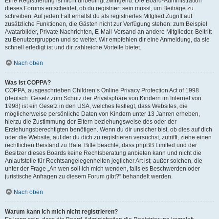
Eine Registrierung ist nicht unbedingt zwingend. Die Board-Administration
dieses Forums entscheidet, ob du registriert sein musst, um Beiträge zu
schreiben. Auf jeden Fall erhältst du als registriertes Mitglied Zugriff auf
zusätzliche Funktionen, die Gästen nicht zur Verfügung stehen: zum Beispiel
Avatarbilder, Private Nachrichten, E-Mail-Versand an andere Mitglieder, Beitritt
zu Benutzergruppen und so weiter. Wir empfehlen dir eine Anmeldung, da sie
schnell erledigt ist und dir zahlreiche Vorteile bietet.
Nach oben
Was ist COPPA?
COPPA, ausgeschrieben Children’s Online Privacy Protection Act of 1998
(deutsch: Gesetz zum Schutz der Privatsphäre von Kindern im Internet von
1998) ist ein Gesetz in den USA, welches festlegt, dass Websites, die
möglicherweise persönliche Daten von Kindern unter 13 Jahren erheben,
hierzu die Zustimmung der Eltern beziehungsweise des oder der
Erziehungsberechtigten benötigen. Wenn du dir unsicher bist, ob dies auf dich
oder die Website, auf der du dich zu registrieren versuchst, zutrifft, ziehe einen
rechtlichen Beistand zu Rate. Bitte beachte, dass phpBB Limited und der
Besitzer dieses Boards keine Rechtsberatung anbieten kann und nicht die
Anlaufstelle für Rechtsangelegenheiten jeglicher Art ist; außer solchen, die
unter der Frage „An wen soll ich mich wenden, falls es Beschwerden oder
juristische Anfragen zu diesem Forum gibt?“ behandelt werden.
Nach oben
Warum kann ich mich nicht registrieren?