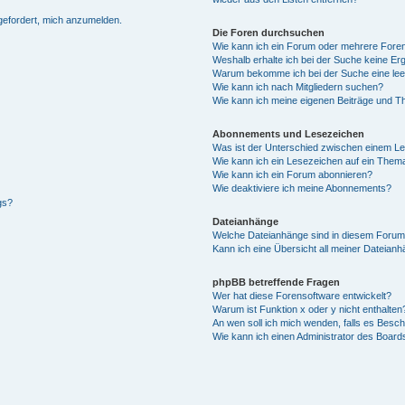
fgefordert, mich anzumelden.
Die Foren durchsuchen
Wie kann ich ein Forum oder mehrere For
Weshalb erhalte ich bei der Suche keine Er
Warum bekomme ich bei der Suche eine lee
Wie kann ich nach Mitgliedern suchen?
Wie kann ich meine eigenen Beiträge und T
Abonnements und Lesezeichen
Was ist der Unterschied zwischen einem L
Wie kann ich ein Lesezeichen auf ein Them
Wie kann ich ein Forum abonnieren?
Wie deaktiviere ich meine Abonnements?
gs?
Dateianhänge
Welche Dateianhänge sind in diesem Forum
Kann ich eine Übersicht all meiner Dateian
phpBB betreffende Fragen
Wer hat diese Forensoftware entwickelt?
Warum ist Funktion x oder y nicht enthalten
An wen soll ich mich wenden, falls es Besc
Wie kann ich einen Administrator des Board