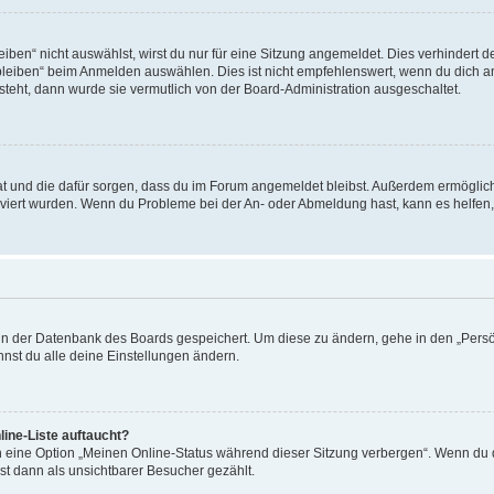
en“ nicht auswählst, wirst du nur für eine Sitzung angemeldet. Dies verhindert 
leiben“ beim Anmelden auswählen. Dies ist nicht empfehlenswert, wenn du dich an
 steht, dann wurde sie vermutlich von der Board-Administration ausgeschaltet.
 hat und die dafür sorgen, dass du im Forum angemeldet bleibst. Außerdem ermögli
tiviert wurden. Wenn du Probleme bei der An- oder Abmeldung hast, kann es helfen
n in der Datenbank des Boards gespeichert. Um diese zu ändern, gehe in den „Persö
nst du alle deine Einstellungen ändern.
ine-Liste auftaucht?
n eine Option „Meinen Online-Status während dieser Sitzung verbergen“. Wenn du d
st dann als unsichtbarer Besucher gezählt.