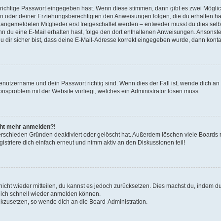
 richtige Passwort eingegeben hast. Wenn diese stimmen, dann gibt es zwei Mögl
tern oder deiner Erziehungsberechtigten den Anweisungen folgen, die du erhalten ha
u angemeldeten Mitglieder erst freigeschaltet werden – entweder musst du dies selbs
. Wenn du eine E-Mail erhalten hast, folge den dort enthaltenen Anweisungen. Ansons
 dir sicher bist, dass deine E-Mail-Adresse korrekt eingegeben wurde, dann kontak
Benutzername und dein Passwort richtig sind. Wenn dies der Fall ist, wende dich a
ionsproblem mit der Website vorliegt, welches ein Administrator lösen muss.
icht mehr anmelden?!
erschieden Gründen deaktiviert oder gelöscht hat. Außerdem löschen viele Boards r
triere dich einfach erneut und nimm aktiv an den Diskussionen teil!
 nicht wieder mitteilen, du kannst es jedoch zurücksetzen. Dies machst du, indem 
 dich schnell wieder anmelden können.
ückzusetzen, so wende dich an die Board-Administration.