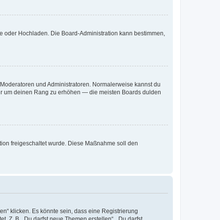
ote oder Hochladen. Die Board-Administration kann bestimmen,
ie Moderatoren und Administratoren. Normalerweise kannst du
, nur um deinen Rang zu erhöhen — die meisten Boards dulden
ration freigeschaltet wurde. Diese Maßnahme soll den
n“ klicken. Es könnte sein, dass eine Registrierung
t. Z. B. „Du darfst neue Themen erstellen“, „Du darfst