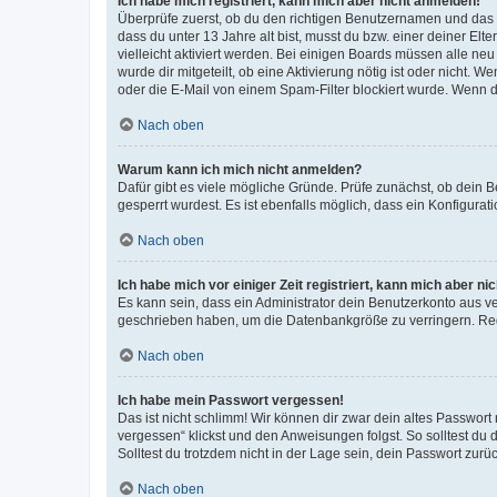
Ich habe mich registriert, kann mich aber nicht anmelden!
Überprüfe zuerst, ob du den richtigen Benutzernamen und das
dass du unter 13 Jahre alt bist, musst du bzw. einer deiner El
vielleicht aktiviert werden. Bei einigen Boards müssen alle ne
wurde dir mitgeteilt, ob eine Aktivierung nötig ist oder nicht
oder die E-Mail von einem Spam-Filter blockiert wurde. Wenn du
Nach oben
Warum kann ich mich nicht anmelden?
Dafür gibt es viele mögliche Gründe. Prüfe zunächst, ob dein 
gesperrt wurdest. Es ist ebenfalls möglich, dass ein Konfigurat
Nach oben
Ich habe mich vor einiger Zeit registriert, kann mich aber n
Es kann sein, dass ein Administrator dein Benutzerkonto aus v
geschrieben haben, um die Datenbankgröße zu verringern. Regis
Nach oben
Ich habe mein Passwort vergessen!
Das ist nicht schlimm! Wir können dir zwar dein altes Passwort
vergessen“ klickst und den Anweisungen folgst. So solltest du
Solltest du trotzdem nicht in der Lage sein, dein Passwort zur
Nach oben