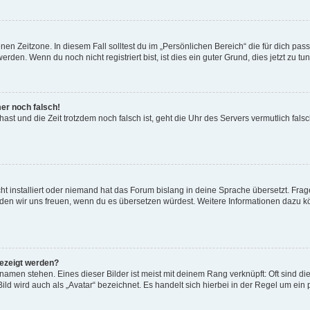
en Zeitzone. In diesem Fall solltest du im „Persönlichen Bereich“ die für dich passe
den. Wenn du noch nicht registriert bist, ist dies ein guter Grund, dies jetzt zu tun
mer noch falsch!
t hast und die Zeit trotzdem noch falsch ist, geht die Uhr des Servers vermutlich fal
t installiert oder niemand hat das Forum bislang in deine Sprache übersetzt. Frag
, würden wir uns freuen, wenn du es übersetzen würdest. Weitere Informationen dazu
gezeigt werden?
amen stehen. Eines dieser Bilder ist meist mit deinem Rang verknüpft: Oft sind di
ld wird auch als „Avatar“ bezeichnet. Es handelt sich hierbei in der Regel um ein