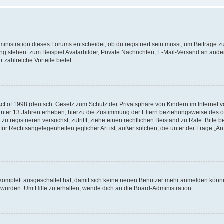
istration dieses Forums entscheidet, ob du registriert sein musst, um Beiträge zu s
ung stehen: zum Beispiel Avatarbilder, Private Nachrichten, E-Mail-Versand an ander
 zahlreiche Vorteile bietet.
t of 1998 (deutsch: Gesetz zum Schutz der Privatsphäre von Kindern im Internet vo
unter 13 Jahren erheben, hierzu die Zustimmung der Eltern beziehungsweise des o
h zu registrieren versuchst, zutrifft, ziehe einen rechtlichen Beistand zu Rate. Bit
für Rechtsangelegenheiten jeglicher Art ist; außer solchen, die unter der Frage „
.
g komplett ausgeschaltet hat, damit sich keine neuen Benutzer mehr anmelden könn
 wurden. Um Hilfe zu erhalten, wende dich an die Board-Administration.