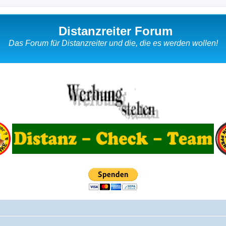
Distanzreiter Forum
Das Forum für Distanzreiter und die, die es werden wollen!