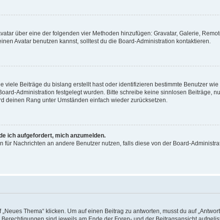
 Avatar über eine der folgenden vier Methoden hinzufügen: Gravatar, Galerie, Rem
en Avatar benutzen kannst, solltest du die Board-Administration kontaktieren.
viele Beiträge du bislang erstellt hast oder identifizieren bestimmte Benutzer w
 Board-Administration festgelegt wurden. Bitte schreibe keine sinnlosen Beiträge
wird deinen Rang unter Umständen einfach wieder zurücksetzen.
rde ich aufgefordert, mich anzumelden.
ion für Nachrichten an andere Benutzer nutzen, falls diese von der Board-Administ
„Neues Thema“ klicken. Um auf einen Beitrag zu antworten, musst du auf „Antworte
e Berechtigungen sind jeweils am Ende der Foren- und der Beitragsansicht aufgeliste