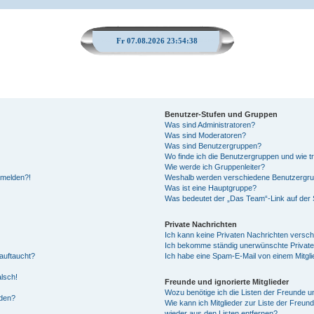
Fr 07.08.2026 23:54:39
Benutzer-Stufen und Gruppen
Was sind Administratoren?
Was sind Moderatoren?
Was sind Benutzergruppen?
Wo finde ich die Benutzergruppen und wie tr
Wie werde ich Gruppenleiter?
anmelden?!
Weshalb werden verschiedene Benutzergrupp
Was ist eine Hauptgruppe?
Was bedeutet der „Das Team“-Link auf der S
Private Nachrichten
Ich kann keine Privaten Nachrichten versch
Ich bekomme ständig unerwünschte Private
auftaucht?
Ich habe eine Spam-E-Mail von einem Mitgli
alsch!
Freunde und ignorierte Mitglieder
Wozu benötige ich die Listen der Freunde un
rden?
Wie kann ich Mitglieder zur Liste der Freund
wieder aus den Listen entfernen?