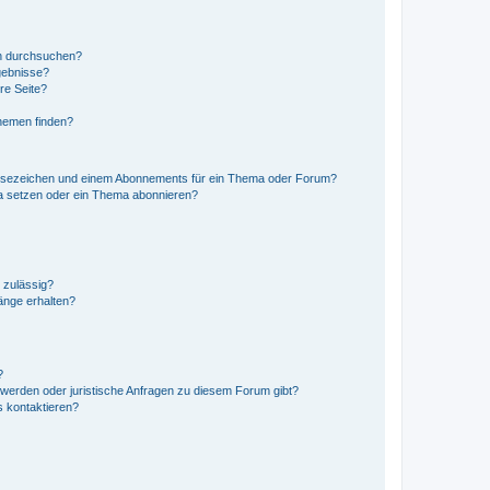
en durchsuchen?
gebnisse?
re Seite?
hemen finden?
esezeichen und einem Abonnements für ein Thema oder Forum?
a setzen oder ein Thema abonnieren?
 zulässig?
hänge erhalten?
?
hwerden oder juristische Anfragen zu diesem Forum gibt?
s kontaktieren?