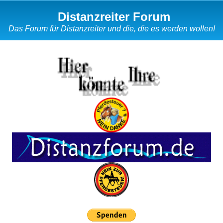
Distanzreiter Forum
Das Forum für Distanzreiter und die, die es werden wollen!