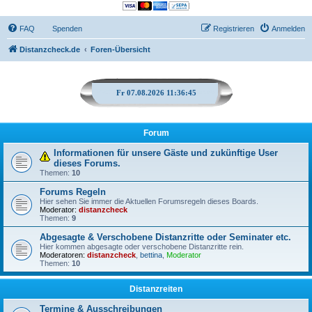
FAQ
Spenden
Registrieren
Anmelden
Distanzcheck.de
Foren-Übersicht
Fr 07.08.2026 11:36:45
Forum
Informationen für unsere Gäste und zukünftige User
dieses Forums.
Themen:
10
Forums Regeln
Hier sehen Sie immer die Aktuellen Forumsregeln dieses Boards.
Moderator:
distanzcheck
Themen:
9
Abgesagte & Verschobene Distanzritte oder Seminater etc.
Hier kommen abgesagte oder verschobene Distanzritte rein.
Moderatoren:
distanzcheck
,
bettina
,
Moderator
Themen:
10
Distanzreiten
Termine & Ausschreibungen