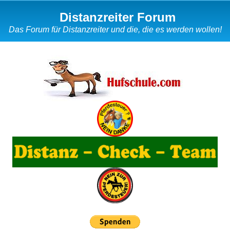
Distanzreiter Forum
Das Forum für Distanzreiter und die, die es werden wollen!