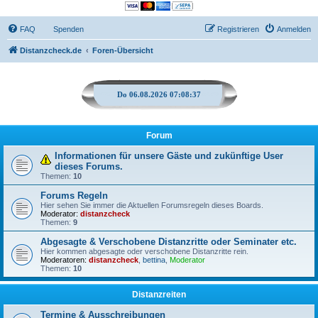
FAQ
Spenden
Registrieren
Anmelden
Distanzcheck.de
Foren-Übersicht
Do 06.08.2026 07:08:37
Forum
Informationen für unsere Gäste und zukünftige User
dieses Forums.
Themen:
10
Forums Regeln
Hier sehen Sie immer die Aktuellen Forumsregeln dieses Boards.
Moderator:
distanzcheck
Themen:
9
Abgesagte & Verschobene Distanzritte oder Seminater etc.
Hier kommen abgesagte oder verschobene Distanzritte rein.
Moderatoren:
distanzcheck
,
bettina
,
Moderator
Themen:
10
Distanzreiten
Termine & Ausschreibungen