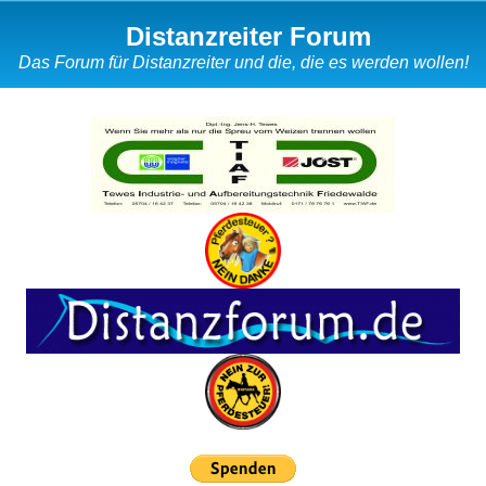
Distanzreiter Forum
Das Forum für Distanzreiter und die, die es werden wollen!