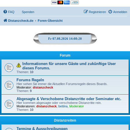
FAQ
Spenden
Registrieren
Anmelden
Distanzcheck.de
Foren-Übersicht
Fr 07.08.2026 14:08:20
Forum
Informationen für unsere Gäste und zukünftige User
dieses Forums.
Themen:
10
Forums Regeln
Hier sehen Sie immer die Aktuellen Forumsregeln dieses Boards.
Moderator:
distanzcheck
Themen:
9
Abgesagte & Verschobene Distanzritte oder Seminater etc.
Hier kommen abgesagte oder verschobene Distanzritte rein.
Moderatoren:
distanzcheck
,
bettina
,
Moderator
Themen:
10
Distanzreiten
Termine & Ausschreibungen