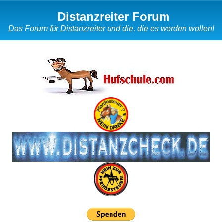
Distanzreiter Forum
Das Forum für Distanzreiter und die, die es werden wollen!