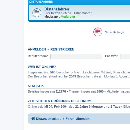
DISTANZFAHREN
Distanzfahren
Hier treffen sich die Distanzfahrer.
Moderator:
Moderator
Neue Beiträge
ANMELDEN
•
REGISTRIEREN
Benutzername:
Passwort:
WER IST ONLINE?
Insgesamt sind
560
Besucher online :: 1 sichtbares Mitglied, 0 unsichtb
Der Besucherrekord liegt bei
2049
Besuchern, die am Montag 3. August 20
STATISTIK
Beiträge insgesamt
112776
• Themen insgesamt
5860
• Mitglieder insg
ZEIT SEIT DER GRÜNDUNG DES FORUMS
Online seit:
Mi 04. Feb 2004
also
22 Jahre 6 Monate und 2 Tage
• Bild
Distanzcheck.de
Foren-Übersicht