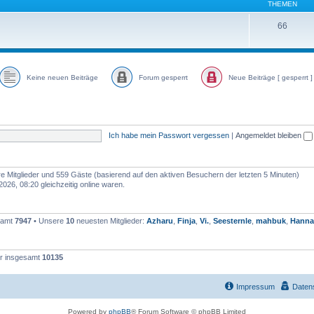
THEMEN
66
Keine neuen Beiträge
Forum gesperrt
Neue Beiträge [ gesperrt ]
Ich habe mein Passwort vergessen
|
Angemeldet bleiben
are Mitglieder und 559 Gäste (basierend auf den aktiven Besuchern der letzten 5 Minuten)
26, 08:20 gleichzeitig online waren.
esamt
7947
• Unsere
10
neuesten Mitglieder:
Azharu
,
Finja
,
Vi.
,
Seesternle
,
mahbuk
,
Hanna
er insgesamt
10135
Impressum
Daten
Powered by
phpBB
® Forum Software © phpBB Limited