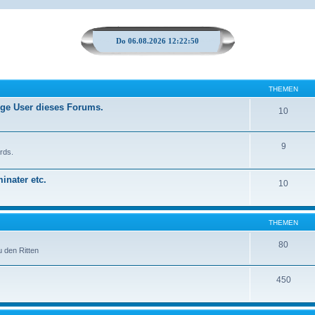
Do 06.08.2026 12:22:50
THEMEN
ige User dieses Forums.
10
9
rds.
inater etc.
10
THEMEN
80
u den Ritten
450