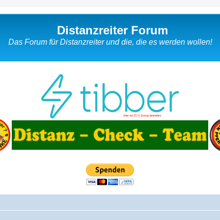
Distanzreiter Forum
Das Forum für Distanzreiter und die, die es werden wollen!