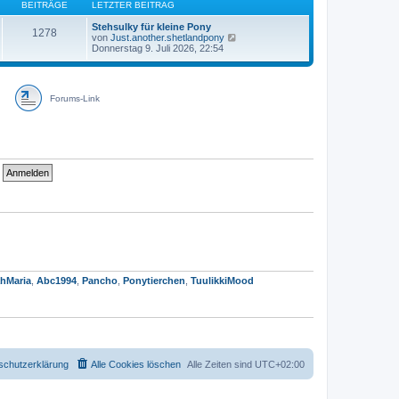
B
s
BEITRÄGE
LETZTER BEITRAG
e
t
i
e
Stehsulky für kleine Pony
1278
t
r
N
von
Just.another.shetlandpony
r
B
e
Donnerstag 9. Juli 2026, 22:54
a
e
u
g
i
e
t
s
r
t
a
Forums-Link
e
g
r
B
e
i
t
r
a
g
hMaria
,
Abc1994
,
Pancho
,
Ponytierchen
,
TuulikkiMood
schutzerklärung
Alle Cookies löschen
Alle Zeiten sind
UTC+02:00