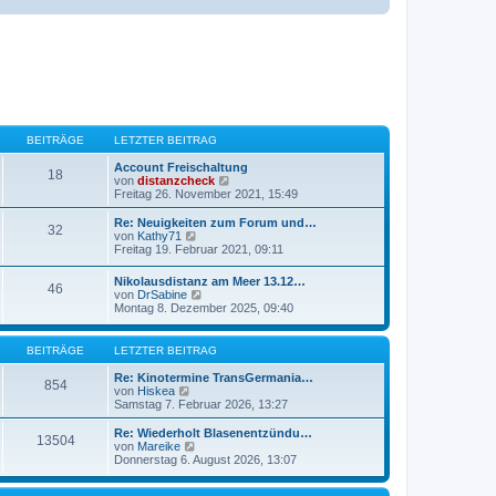
BEITRÄGE
LETZTER BEITRAG
Account Freischaltung
18
N
von
distanzcheck
e
Freitag 26. November 2021, 15:49
u
e
Re: Neuigkeiten zum Forum und…
32
s
N
von
Kathy71
t
e
Freitag 19. Februar 2021, 09:11
e
u
r
e
Nikolausdistanz am Meer 13.12…
B
46
s
N
von
DrSabine
e
t
e
Montag 8. Dezember 2025, 09:40
i
e
u
t
r
e
r
B
s
BEITRÄGE
LETZTER BEITRAG
a
e
t
g
i
e
Re: Kinotermine TransGermania…
t
854
r
N
von
Hiskea
r
B
e
Samstag 7. Februar 2026, 13:27
a
e
u
g
i
e
Re: Wiederholt Blasenentzündu…
13504
t
s
N
von
Mareike
r
t
e
Donnerstag 6. August 2026, 13:07
a
e
u
g
r
e