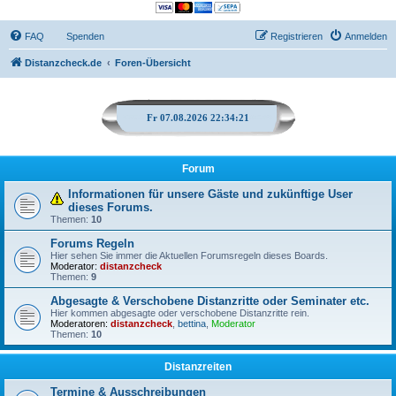
FAQ
Spenden
Registrieren
Anmelden
Distanzcheck.de
Foren-Übersicht
Fr 07.08.2026 22:34:22
Forum
Informationen für unsere Gäste und zukünftige User
dieses Forums.
Themen:
10
Forums Regeln
Hier sehen Sie immer die Aktuellen Forumsregeln dieses Boards.
Moderator:
distanzcheck
Themen:
9
Abgesagte & Verschobene Distanzritte oder Seminater etc.
Hier kommen abgesagte oder verschobene Distanzritte rein.
Moderatoren:
distanzcheck
,
bettina
,
Moderator
Themen:
10
Distanzreiten
Termine & Ausschreibungen