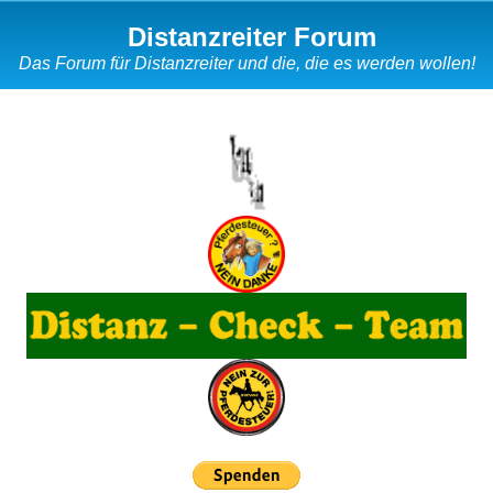
Distanzreiter Forum
Das Forum für Distanzreiter und die, die es werden wollen!