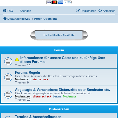
FAQ
Spenden
Registrieren
Anmelden
Distanzcheck.de
Foren-Übersicht
Do 06.08.2026 16:43:02
Forum
Informationen für unsere Gäste und zukünftige User
dieses Forums.
Themen:
10
Forums Regeln
Hier sehen Sie immer die Aktuellen Forumsregeln dieses Boards.
Moderator:
distanzcheck
Themen:
9
Abgesagte & Verschobene Distanzritte oder Seminater etc.
Hier kommen abgesagte oder verschobene Distanzritte rein.
Moderatoren:
distanzcheck
,
bettina
,
Moderator
Themen:
10
Distanzreiten
Termine & Ausschreibungen