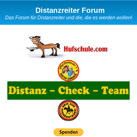
Distanzreiter Forum
Das Forum für Distanzreiter und die, die es werden wollen!