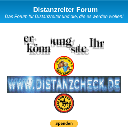
Distanzreiter Forum
Das Forum für Distanzreiter und die, die es werden wollen!