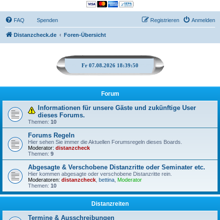
FAQ
Spenden
Registrieren
Anmelden
Distanzcheck.de
Foren-Übersicht
Fr 07.08.2026 18:39:50
Forum
Informationen für unsere Gäste und zukünftige User
dieses Forums.
Themen:
10
Forums Regeln
Hier sehen Sie immer die Aktuellen Forumsregeln dieses Boards.
Moderator:
distanzcheck
Themen:
9
Abgesagte & Verschobene Distanzritte oder Seminater etc.
Hier kommen abgesagte oder verschobene Distanzritte rein.
Moderatoren:
distanzcheck
,
bettina
,
Moderator
Themen:
10
Distanzreiten
Termine & Ausschreibungen