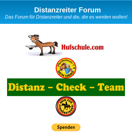
Distanzreiter Forum
Das Forum für Distanzreiter und die, die es werden wollen!