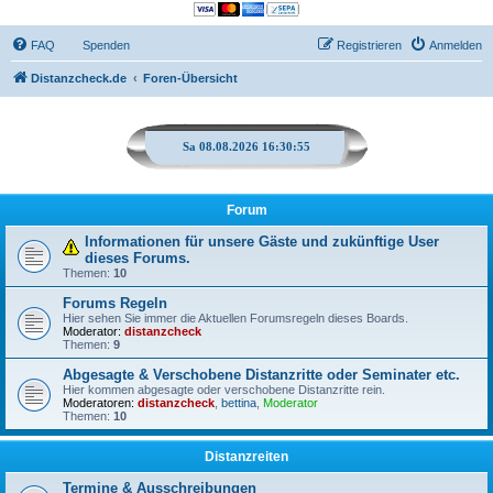
FAQ
Spenden
Registrieren
Anmelden
Distanzcheck.de
Foren-Übersicht
Sa 08.08.2026 16:30:55
Forum
Informationen für unsere Gäste und zukünftige User
dieses Forums.
Themen:
10
Forums Regeln
Hier sehen Sie immer die Aktuellen Forumsregeln dieses Boards.
Moderator:
distanzcheck
Themen:
9
Abgesagte & Verschobene Distanzritte oder Seminater etc.
Hier kommen abgesagte oder verschobene Distanzritte rein.
Moderatoren:
distanzcheck
,
bettina
,
Moderator
Themen:
10
Distanzreiten
Termine & Ausschreibungen