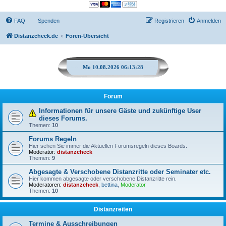
FAQ
Spenden
Registrieren
Anmelden
Distanzcheck.de
Foren-Übersicht
Mo 10.08.2026 06:13:28
Forum
Informationen für unsere Gäste und zukünftige User
dieses Forums.
Themen:
10
Forums Regeln
Hier sehen Sie immer die Aktuellen Forumsregeln dieses Boards.
Moderator:
distanzcheck
Themen:
9
Abgesagte & Verschobene Distanzritte oder Seminater etc.
Hier kommen abgesagte oder verschobene Distanzritte rein.
Moderatoren:
distanzcheck
,
bettina
,
Moderator
Themen:
10
Distanzreiten
Termine & Ausschreibungen