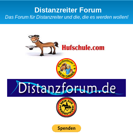
Distanzreiter Forum
Das Forum für Distanzreiter und die, die es werden wollen!