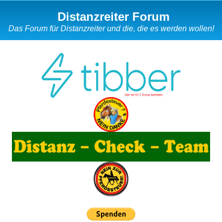
Distanzreiter Forum
Das Forum für Distanzreiter und die, die es werden wollen!