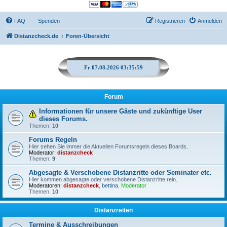
FAQ
Spenden
Registrieren
Anmelden
Distanzcheck.de
Foren-Übersicht
Fr 07.08.2026 03:35:59
Forum
Informationen für unsere Gäste und zukünftige User
dieses Forums.
Themen:
10
Forums Regeln
Hier sehen Sie immer die Aktuellen Forumsregeln dieses Boards.
Moderator:
distanzcheck
Themen:
9
Abgesagte & Verschobene Distanzritte oder Seminater etc.
Hier kommen abgesagte oder verschobene Distanzritte rein.
Moderatoren:
distanzcheck
,
bettina
,
Moderator
Themen:
10
Distanzreiten
Termine & Ausschreibungen