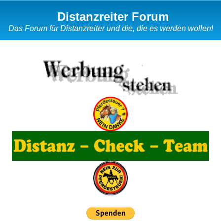
Distanzreiter Forum
Das Forum für Distanzreiter und die, die es werden wollen!