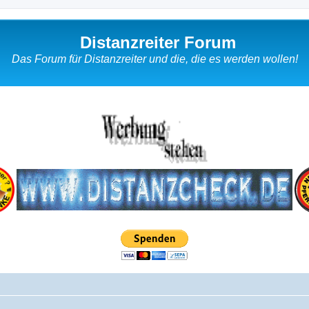
Distanzreiter Forum
Das Forum für Distanzreiter und die, die es werden wollen!