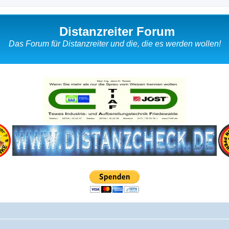
Distanzreiter Forum
Das Forum für Distanzreiter und die, die es werden wollen!