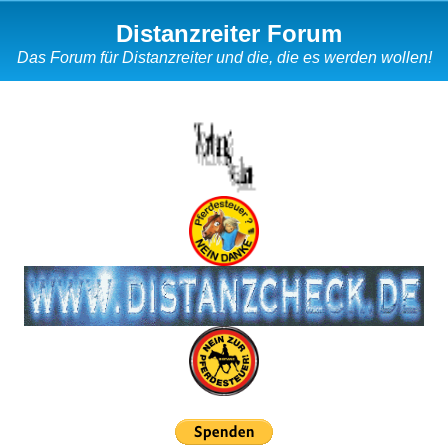
Distanzreiter Forum
Das Forum für Distanzreiter und die, die es werden wollen!