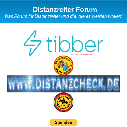
Distanzreiter Forum
Das Forum für Distanzreiter und die, die es werden wollen!