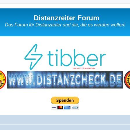
Distanzreiter Forum
Das Forum für Distanzreiter und die, die es werden wollen!