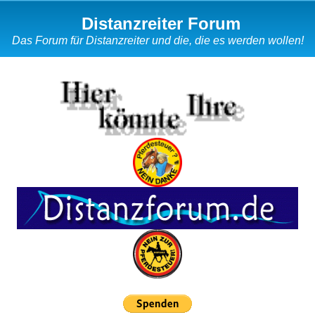
Distanzreiter Forum
Das Forum für Distanzreiter und die, die es werden wollen!