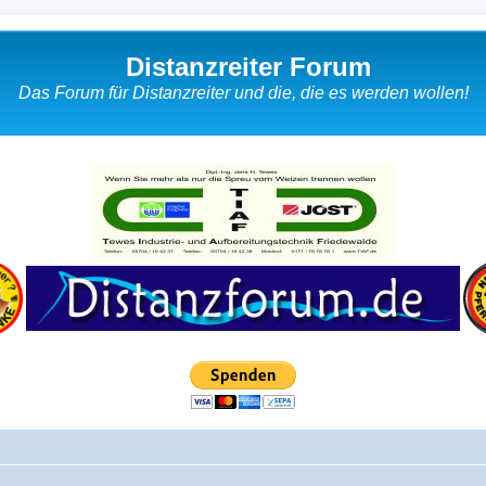
Distanzreiter Forum
Das Forum für Distanzreiter und die, die es werden wollen!