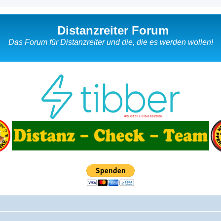
Distanzreiter Forum
Das Forum für Distanzreiter und die, die es werden wollen!