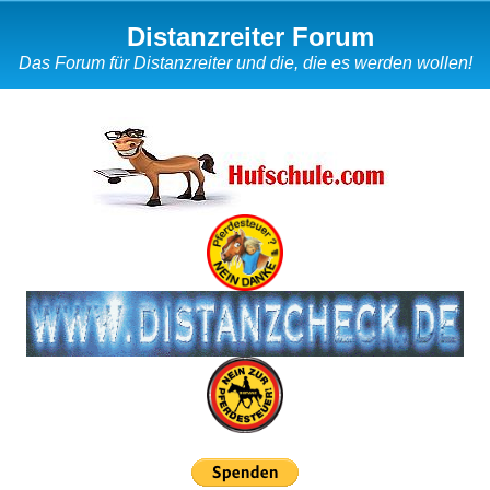
Distanzreiter Forum
Das Forum für Distanzreiter und die, die es werden wollen!