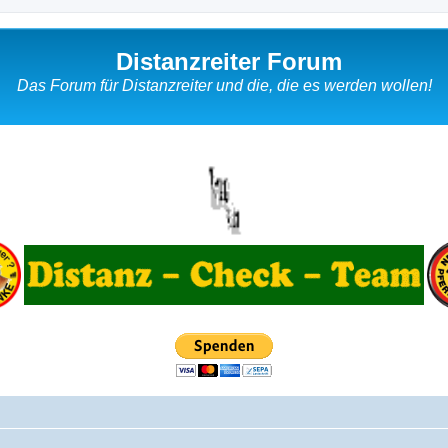
Distanzreiter Forum
Das Forum für Distanzreiter und die, die es werden wollen!