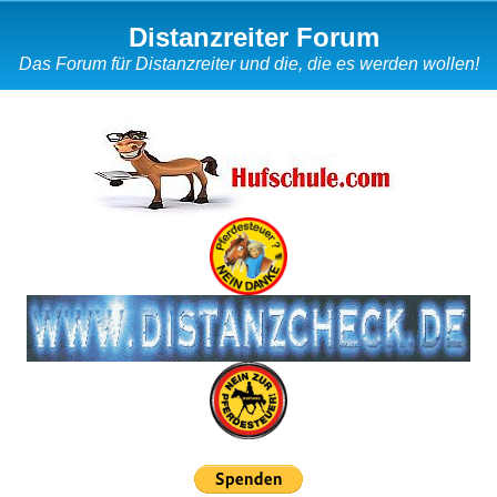
Distanzreiter Forum
Das Forum für Distanzreiter und die, die es werden wollen!