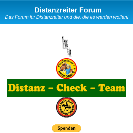
Distanzreiter Forum
Das Forum für Distanzreiter und die, die es werden wollen!