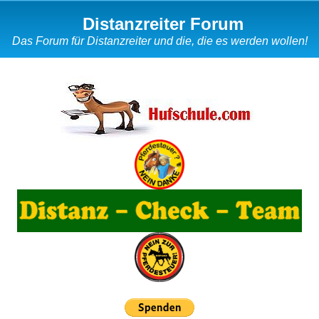
Distanzreiter Forum
Das Forum für Distanzreiter und die, die es werden wollen!