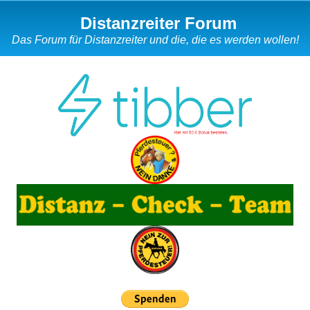
Distanzreiter Forum
Das Forum für Distanzreiter und die, die es werden wollen!