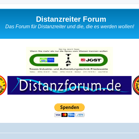
Distanzreiter Forum
Das Forum für Distanzreiter und die, die es werden wollen!