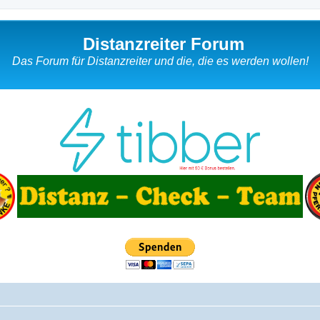
Distanzreiter Forum
Das Forum für Distanzreiter und die, die es werden wollen!