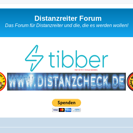
Distanzreiter Forum
Das Forum für Distanzreiter und die, die es werden wollen!