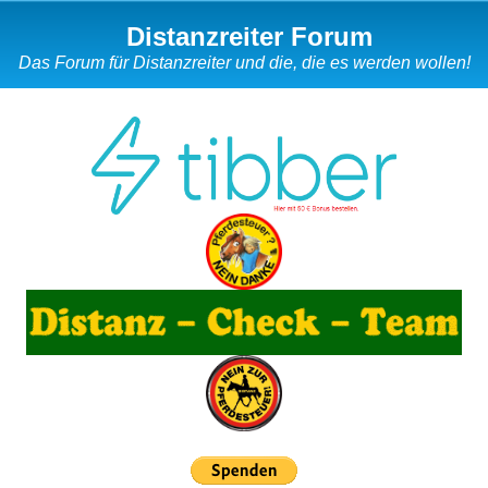
Distanzreiter Forum
Das Forum für Distanzreiter und die, die es werden wollen!