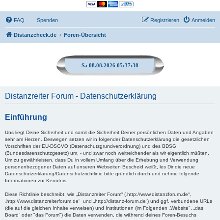
FAQ
Spenden
Registrieren
Anmelden
Distanzcheck.de
Foren-Übersicht
Sa 08.08.2026 05:37:39
Distanzreiter Forum - Datenschutzerklärung
Einführung
Uns liegt Deine Sicherheit und somit die Sicherheit Deiner persönlichen Daten und Angaben
sehr am Herzen. Deswegen setzen wir in folgender Datenschutzerklärung die gesetzlichen
Vorschriften der EU-DSGVO (Datenschutzgrundverordnung) und des BDSG
(Bundesdatenschutzgesetz) um, - und zwar noch weitreichender als wir eigentlich müßten.
Um zu gewährleisten, dass Du in vollem Umfang über die Erhebung und Verwendung
personenbezogener Daten auf unseren Webseiten Bescheid weißt, les Dir die neue
Datenschutzerklärung/Datenschutzrichtlinie bitte gründlich durch und nehme folgende
Informationen zur Kenntnis:
Diese Richtlinie beschreibt, wie „Distanzreiter Forum“ („http://www.distanzforum.de“,
„http://www.distanzreiterforum.de“ und „http://distanz-forum.de“) und ggf. verbundene URLs
(die auf die gleichen Inhalte verweisen) und Institutionen (im Folgenden „Website", „das
Board“ oder "das Forum") die Daten verwenden, die während deines Foren-Besuchs