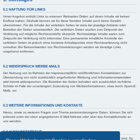
5.1 HAFTUNG FÜR LINKS
Unser Angebot enthält Links zu externen Webseiten Dritter, auf deren Inhalte wir keinen
Einfluss haben. Deshalb können wir für diese fremden Inhalte auch keine Gewähr
übernehmen. Für die Inhalte der verlinkten Seiten ist stets der jeweilige Anbieter oder
Betreiber der Seiten verantwortlich. Die verlinkten Seiten wurden zum Zeitpunkt der
Verlinkung auf mögliche Rechtsverstöße überprüft. Rechtswidrige Inhalte waren zum
Zeitpunkt der Verlinkung nicht erkennbar. Eine permanente inhaltliche Kontrolle der
verlinkten Seiten ist jedoch ohne konkrete Anhaltspunkte einer Rechtsverletzung nicht
zumutbar. Bei Bekanntwerden von Rechtsverletzungen werden wir derartige Links
umgehend entfernen.
5.2 WIDERSPRUCH WERBE-MAILS
Der Nutzung von im Rahmen der Impressumspflicht veröffentlichten Kontaktdaten zur
Übersendung von nicht ausdrücklich angeforderter Werbung und Informationsmaterialien
wird hiermit widersprochen. Die Betreiber der Seiten behalten sich ausdrücklich rechtliche
Schritte im Falle der unverlangten Zusendung von Werbeinformationen, etwa durch Spam-E-
Mails, vor.
5.3 WEITERE INFORMATIONEN UND KONTAKTE
Hierzu, sowie zu weiteren Fragen zum Thema personenbezogene Daten, können Sie sich
jederzeit unter der oben angegebenen E-Mail Adresse oder über das Kontaktformular an
uns wenden.
5.4 AUSKUNFTSRECHT
Der Betreiber erteilt dir auf Anfrage Auskunft, welche Daten über dich gespeichert sind. Du