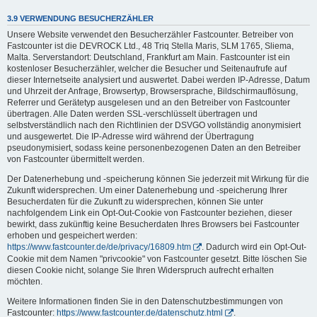
3.9 VERWENDUNG BESUCHERZÄHLER
Unsere Website verwendet den Besucherzähler Fastcounter. Betreiber von
Fastcounter ist die DEVROCK Ltd., 48 Triq Stella Maris, SLM 1765, Sliema,
Malta. Serverstandort: Deutschland, Frankfurt am Main. Fastcounter ist ein
kostenloser Besucherzähler, welcher die Besucher und Seitenaufrufe auf
dieser Internetseite analysiert und auswertet. Dabei werden IP-Adresse, Datum
und Uhrzeit der Anfrage, Browsertyp, Browsersprache, Bildschirmauflösung,
Referrer und Gerätetyp ausgelesen und an den Betreiber von Fastcounter
übertragen. Alle Daten werden SSL-verschlüsselt übertragen und
selbstverständlich nach den Richtlinien der DSVGO vollständig anonymisiert
und ausgewertet. Die IP-Adresse wird während der Übertragung
pseudonymisiert, sodass keine personenbezogenen Daten an den Betreiber
von Fastcounter übermittelt werden.
Der Datenerhebung und -speicherung können Sie jederzeit mit Wirkung für die
Zukunft widersprechen. Um einer Datenerhebung und -speicherung Ihrer
Besucherdaten für die Zukunft zu widersprechen, können Sie unter
nachfolgendem Link ein Opt-Out-Cookie von Fastcounter beziehen, dieser
bewirkt, dass zukünftig keine Besucherdaten Ihres Browsers bei Fastcounter
erhoben und gespeichert werden:
https://www.fastcounter.de/de/privacy/16809.htm
. Dadurch wird ein Opt-Out-
Cookie mit dem Namen "privcookie" von Fastcounter gesetzt. Bitte löschen Sie
diesen Cookie nicht, solange Sie Ihren Widerspruch aufrecht erhalten
möchten.
Weitere Informationen finden Sie in den Datenschutzbestimmungen von
Fastcounter:
https://www.fastcounter.de/datenschutz.html
.