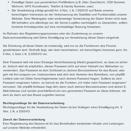
Freiwillige Daten aus persönlichen Profilfeldern (z.B. Alter, Geschlecht, VDD Nummer,
Wohnort, GPS Koordinaten, Telefon & Handy Nummer, usw.)
Die Verarbeitung erfolgt gemäß Art. 6 Abs. 1 lit. f DSGVO auf Basis unseres
berechtigten Interesses an der Verbesserung der Stabilität und Funktionalität unserer
Website. Eine Weitergabe oder anderweitige Verwendung der Daten findet nicht statt.
Wir behalten uns allerdings vor, die Server-Logfiles nachträglich zu überprüfen, sollten
konkrete Anhaltspunkte auf eine rechtswidrige Nutzung hinweisen.
Im Rahmen des Registrierungsprozesses oder der Zustimmung zu unserer
Datenschutzerklärung wird Deine Einwilligung zur Verarbeitung dieser Daten eingeholt.
Die Erhebung all dieser Daten ist notwendig, weil nur so die Funktionen des Forums
gewährleistet sind. Deshalb liegt, wie oben beschrieben, ein berechtigtes Interesse gem. Art.
6 Abs. 1 Satz 1 lit. f) DSGVO vor.
Dein Passwort wird mit einer Einwege-Verschlüsselung (Hash) gespeichert, so dass es sicher
ist. Jedoch wird dir empfohlen, dieses Passwort nicht auf einer Vielzahl von Webseiten zu
verwenden. Das Passwort ist dein Schlüssel zu deinem Benutzerkonto für das Board, also
geh mit ihm sorgsam um. Insbesondere wird dich kein Vertreter des Betreibers, von phpBB
Limited oder ein Dritter berechtigterweise nach deinem Passwort fragen. Solltest du dein
Passwort vergessen haben, so kannst du die Funktion „Ich habe mein Passwort vergessen“
benutzen. Die phpBB-Software fragt dich dann nach deinem Benutzernamen und deiner E-
Mail-Adresse und sendet anschließend ein neu generiertes Passwort an diese Adresse, mit
dem du dann auf das Board zugreifen kannst.
Rechtsgrundlage für die Datenverarbeitung
Rechtsgrundlage für die Verarbeitung der Daten ist bei Vorliegen einer Einwilligung Art. 6
Abs. 1 lit. a DSGVO.
Zweck der Datenverarbeitung
Eine Registrierung des Nutzers ist für das Bereithalten bestimmter Inhalte und Leistungen
auf unserer Website erforderlich.