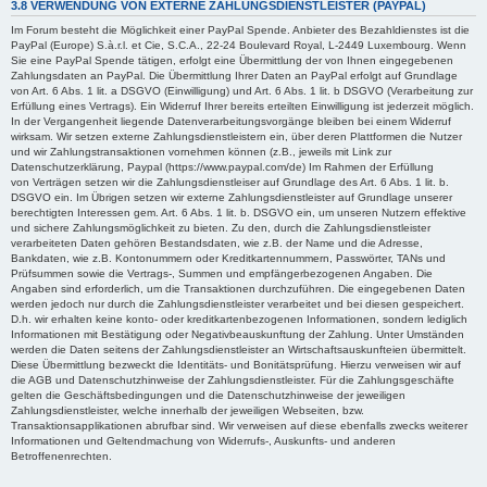
3.8 VERWENDUNG VON EXTERNE ZAHLUNGSDIENSTLEISTER (PAYPAL)
Im Forum besteht die Möglichkeit einer PayPal Spende. Anbieter des Bezahldienstes ist die
PayPal (Europe) S.à.r.l. et Cie, S.C.A., 22-24 Boulevard Royal, L-2449 Luxembourg. Wenn
Sie eine PayPal Spende tätigen, erfolgt eine Übermittlung der von Ihnen eingegebenen
Zahlungsdaten an PayPal. Die Übermittlung Ihrer Daten an PayPal erfolgt auf Grundlage
von Art. 6 Abs. 1 lit. a DSGVO (Einwilligung) und Art. 6 Abs. 1 lit. b DSGVO (Verarbeitung zur
Erfüllung eines Vertrags). Ein Widerruf Ihrer bereits erteilten Einwilligung ist jederzeit möglich.
In der Vergangenheit liegende Datenverarbeitungsvorgänge bleiben bei einem Widerruf
wirksam. Wir setzen externe Zahlungsdienstleistern ein, über deren Plattformen die Nutzer
und wir Zahlungstransaktionen vornehmen können (z.B., jeweils mit Link zur
Datenschutzerklärung, Paypal (https://www.paypal.com/de) Im Rahmen der Erfüllung
von Verträgen setzen wir die Zahlungsdienstleiser auf Grundlage des Art. 6 Abs. 1 lit. b.
DSGVO ein. Im Übrigen setzen wir externe Zahlungsdienstleister auf Grundlage unserer
berechtigten Interessen gem. Art. 6 Abs. 1 lit. b. DSGVO ein, um unseren Nutzern effektive
und sichere Zahlungsmöglichkeit zu bieten. Zu den, durch die Zahlungsdienstleister
verarbeiteten Daten gehören Bestandsdaten, wie z.B. der Name und die Adresse,
Bankdaten, wie z.B. Kontonummern oder Kreditkartennummern, Passwörter, TANs und
Prüfsummen sowie die Vertrags-, Summen und empfängerbezogenen Angaben. Die
Angaben sind erforderlich, um die Transaktionen durchzuführen. Die eingegebenen Daten
werden jedoch nur durch die Zahlungsdienstleister verarbeitet und bei diesen gespeichert.
D.h. wir erhalten keine konto- oder kreditkartenbezogenen Informationen, sondern lediglich
Informationen mit Bestätigung oder Negativbeauskunftung der Zahlung. Unter Umständen
werden die Daten seitens der Zahlungsdienstleister an Wirtschaftsauskunfteien übermittelt.
Diese Übermittlung bezweckt die Identitäts- und Bonitätsprüfung. Hierzu verweisen wir auf
die AGB und Datenschutzhinweise der Zahlungsdienstleister. Für die Zahlungsgeschäfte
gelten die Geschäftsbedingungen und die Datenschutzhinweise der jeweiligen
Zahlungsdienstleister, welche innerhalb der jeweiligen Webseiten, bzw.
Transaktionsapplikationen abrufbar sind. Wir verweisen auf diese ebenfalls zwecks weiterer
Informationen und Geltendmachung von Widerrufs-, Auskunfts- und anderen
Betroffenenrechten.