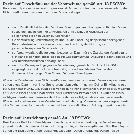
Recht auf Einschränkung der Verarbeitung gemäß Art. 18 DSGVO:
Unter den folgenden Voraussetzungen kannst Du die Einschränkung der Verarbeitung der
Dich betreffenden personenbezogenen Daten verlangen:
wenn Du die Richtigkeit der Dich betreffenden personenbezogenen für eine Dauer
bestreitest, die es dem Verantwortlichen ermöglicht, die Richtigkeit der
personenbezogenen Daten zu überprüfen;
die Verarbeitung unrechtmäßig ist und Du die Löschung der personenbezogenen
Daten ablehnst und stattdessen die Einschränkung der Nutzung der
personenbezogenen Daten verlangst;
der Verantwortliche die personenbezogenen Daten für die Zwecke der Verarbeitung
nicht länger benötigt, diese jedoch zur Geltendmachung, Ausübung oder Verteidigung
von Rechtsansprüchen benötigt, oder
wenn Du Widerspruch gegen die Verarbeitung gemäß Art. 21 Abs. 1 DSGVO
eingelegt hast und noch nicht feststeht, ob die berechtigten Gründe des
Verantwortlichen gegenüber Deinen Gründen überwiegen.
Wurde die Verarbeitung der Dich betreffenden personenbezogenen Daten eingeschränkt,
dürfen diese Daten – von ihrer Speicherung abgesehen – nur mit Deiner Einwilligung oder
zur Geltendmachung, Ausübung oder Verteidigung von Rechtsansprüchen oder zum Schutz
der Rechte einer anderen natürlichen oder juristischen Person oder aus Gründen eines
wichtigen öffentlichen Interesses der Union oder eines Mitgliedstaats verarbeitet werden.
Wurde die Einschränkung der Verarbeitung nach den o.g. Voraussetzungen eingeschränkt,
wirst Du von dem Verantwortlichen unterrichtet bevor die Einschränkung aufgehoben wird.
Recht auf Unterrichtung gemäß Art. 19 DSGVO:
Hast Du das Recht auf Berichtigung, Löschung oder Einschränkung der Verarbeitung
gegenüber dem Verantwortlichen geltend gemacht, ist dieser verpflichtet, allen Empfängern,
denen die Dich betreffenden personenbezogenen Daten offengelegt wurden, diese