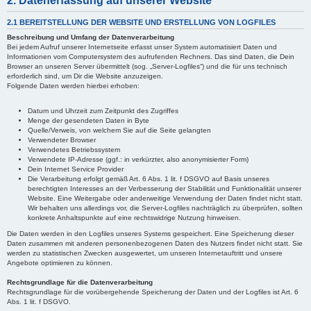
2. Datenerfassung auf unserer Website
2.1 BEREITSTELLUNG DER WEBSITE UND ERSTELLUNG VON LOGFILES
Beschreibung und Umfang der Datenverarbeitung
Bei jedem Aufruf unserer Internetseite erfasst unser System automatisiert Daten und
Informationen vom Computersystem des aufrufenden Rechners. Das sind Daten, die Dein
Browser an unseren Server übermittelt (sog. „Server-Logfiles“) und die für uns technisch
erforderlich sind, um Dir die Website anzuzeigen.
Folgende Daten werden hierbei erhoben:
Datum und Uhrzeit zum Zeitpunkt des Zugriffes
Menge der gesendeten Daten in Byte
Quelle/Verweis, von welchem Sie auf die Seite gelangten
Verwendeter Browser
Verwendetes Betriebssystem
Verwendete IP-Adresse (ggf.: in verkürzter, also anonymisierter Form)
Dein Internet Service Provider
Die Verarbeitung erfolgt gemäß Art. 6 Abs. 1 lit. f DSGVO auf Basis unseres
berechtigten Interesses an der Verbesserung der Stabilität und Funktionalität unserer
Website. Eine Weitergabe oder anderweitige Verwendung der Daten findet nicht statt.
Wir behalten uns allerdings vor, die Server-Logfiles nachträglich zu überprüfen, sollten
konkrete Anhaltspunkte auf eine rechtswidrige Nutzung hinweisen.
Die Daten werden in den Logfiles unseres Systems gespeichert. Eine Speicherung dieser
Daten zusammen mit anderen personenbezogenen Daten des Nutzers findet nicht statt. Sie
werden zu statistischen Zwecken ausgewertet, um unseren Internetauftritt und unsere
Angebote optimieren zu können.
Rechtsgrundlage für die Datenverarbeitung
Rechtsgrundlage für die vorübergehende Speicherung der Daten und der Logfiles ist Art. 6
Abs. 1 lit. f DSGVO.