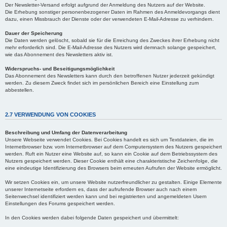
Der Newsletter-Versand erfolgt aufgrund der Anmeldung des Nutzers auf der Website.
Die Erhebung sonstiger personenbezogener Daten im Rahmen des Anmeldevorgangs dient
dazu, einen Missbrauch der Dienste oder der verwendeten E-Mail-Adresse zu verhindern.
Dauer der Speicherung
Die Daten werden gelöscht, sobald sie für die Erreichung des Zweckes ihrer Erhebung nicht
mehr erforderlich sind. Die E-Mail-Adresse des Nutzers wird demnach solange gespeichert,
wie das Abonnement des Newsletters aktiv ist.
Widerspruchs- und Beseitigungsmöglichkeit
Das Abonnement des Newsletters kann durch den betroffenen Nutzer jederzeit gekündigt
werden. Zu diesem Zweck findet sich im persönlichen Bereich eine Einstellung zum
abbestellen.
2.7 VERWENDUNG VON COOKIES
Beschreibung und Umfang der Datenverarbeitung
Unsere Webseite verwendet Cookies. Bei Cookies handelt es sich um Textdateien, die im
Internetbrowser bzw. vom Internetbrowser auf dem Computersystem des Nutzers gespeichert
werden. Ruft ein Nutzer eine Website auf, so kann ein Cookie auf dem Betriebssystem des
Nutzers gespeichert werden. Dieser Cookie enthält eine charakteristische Zeichenfolge, die
eine eindeutige Identifizierung des Browsers beim erneuten Aufrufen der Website ermöglicht.
Wir setzen Cookies ein, um unsere Website nutzerfreundlicher zu gestalten. Einige Elemente
unserer Internetseite erfordern es, dass der aufrufende Browser auch nach einem
Seitenwechsel identifiziert werden kann und bei registrierten und angemeldeten Usern
Einstellungen des Forums gespeichert werden.
In den Cookies werden dabei folgende Daten gespeichert und übermittelt: