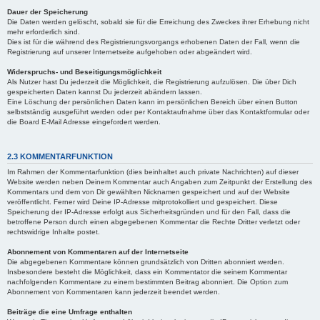
Dauer der Speicherung
Die Daten werden gelöscht, sobald sie für die Erreichung des Zweckes ihrer Erhebung nicht
mehr erforderlich sind.
Dies ist für die während des Registrierungsvorgangs erhobenen Daten der Fall, wenn die
Registrierung auf unserer Internetseite aufgehoben oder abgeändert wird.
Widerspruchs- und Beseitigungsmöglichkeit
Als Nutzer hast Du jederzeit die Möglichkeit, die Registrierung aufzulösen. Die über Dich
gespeicherten Daten kannst Du jederzeit abändern lassen.
Eine Löschung der persönlichen Daten kann im persönlichen Bereich über einen Button
selbstständig ausgeführt werden oder per Kontaktaufnahme über das Kontaktformular oder
die Board E-Mail Adresse eingefordert werden.
2.3 KOMMENTARFUNKTION
Im Rahmen der Kommentarfunktion (dies beinhaltet auch private Nachrichten) auf dieser
Website werden neben Deinem Kommentar auch Angaben zum Zeitpunkt der Erstellung des
Kommentars und dem von Dir gewählten Nicknamen gespeichert und auf der Website
veröffentlicht. Ferner wird Deine IP-Adresse mitprotokolliert und gespeichert. Diese
Speicherung der IP-Adresse erfolgt aus Sicherheitsgründen und für den Fall, dass die
betroffene Person durch einen abgegebenen Kommentar die Rechte Dritter verletzt oder
rechtswidrige Inhalte postet.
Abonnement von Kommentaren auf der Internetseite
Die abgegebenen Kommentare können grundsätzlich von Dritten abonniert werden.
Insbesondere besteht die Möglichkeit, dass ein Kommentator die seinem Kommentar
nachfolgenden Kommentare zu einem bestimmten Beitrag abonniert. Die Option zum
Abonnement von Kommentaren kann jederzeit beendet werden.
Beiträge die eine Umfrage enthalten