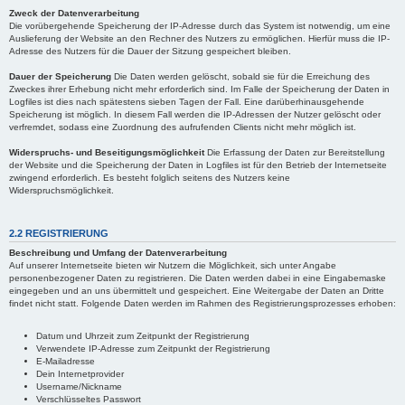
Zweck der Datenverarbeitung
Die vorübergehende Speicherung der IP-Adresse durch das System ist notwendig, um eine
Auslieferung der Website an den Rechner des Nutzers zu ermöglichen. Hierfür muss die IP-
Adresse des Nutzers für die Dauer der Sitzung gespeichert bleiben.
Dauer der Speicherung
Die Daten werden gelöscht, sobald sie für die Erreichung des
Zweckes ihrer Erhebung nicht mehr erforderlich sind. Im Falle der Speicherung der Daten in
Logfiles ist dies nach spätestens sieben Tagen der Fall. Eine darüberhinausgehende
Speicherung ist möglich. In diesem Fall werden die IP-Adressen der Nutzer gelöscht oder
verfremdet, sodass eine Zuordnung des aufrufenden Clients nicht mehr möglich ist.
Widerspruchs- und Beseitigungsmöglichkeit
Die Erfassung der Daten zur Bereitstellung
der Website und die Speicherung der Daten in Logfiles ist für den Betrieb der Internetseite
zwingend erforderlich. Es besteht folglich seitens des Nutzers keine
Widerspruchsmöglichkeit.
2.2 REGISTRIERUNG
Beschreibung und Umfang der Datenverarbeitung
Auf unserer Internetseite bieten wir Nutzern die Möglichkeit, sich unter Angabe
personenbezogener Daten zu registrieren. Die Daten werden dabei in eine Eingabemaske
eingegeben und an uns übermittelt und gespeichert. Eine Weitergabe der Daten an Dritte
findet nicht statt. Folgende Daten werden im Rahmen des Registrierungsprozesses erhoben:
Datum und Uhrzeit zum Zeitpunkt der Registrierung
Verwendete IP-Adresse zum Zeitpunkt der Registrierung
E-Mailadresse
Dein Internetprovider
Username/Nickname
Verschlüsseltes Passwort