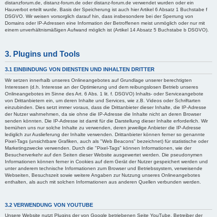
distanzforum.de, distanz-forum.de oder distanz-forum.de verwendet wurden oder ein
Hauverbot erteilt wurde. Basis der Speicherung ist auch hier Artikel 6 Absatz 1 Buchstabe f
DSGVO. Wir weisen vorsorglich darauf hin, dass insbesondere bei der Sperrung von
Domains oder IP-Adressen eine Information der Betroffenen meist unmöglich oder nur mit
einem unverhältnismäßigen Aufwand möglich ist (Artikel 14 Absatz 5 Buchstabe b DSGVO).
3. Plugins und Tools
3.1 EINBINDUNG VON DIENSTEN UND INHALTEN DRITTER
Wir setzen innerhalb unseres Onlineangebotes auf Grundlage unserer berechtigten
Interessen (d.h. Interesse an der Optimierung und dem reibungslosen Betrieb unseres
Onlineangebotes im Sinne des Art. 6 Abs. 1 lit. f. DSGVO) Inhalts- oder Serviceangebote
von Drittanbietern ein, um deren Inhalte und Services, wie z.B. Videos oder Schriftarten
einzubinden. Dies setzt immer voraus, dass die Drittanbieter dieser Inhalte, die IP-Adresse
der Nutzer wahrnehmen, da sie ohne die IP-Adresse die Inhalte nicht an deren Browser
senden könnten. Die IP-Adresse ist damit für die Darstellung dieser Inhalte erforderlich. Wir
bemühen uns nur solche Inhalte zu verwenden, deren jeweilige Anbieter die IP-Adresse
lediglich zur Auslieferung der Inhalte verwenden. Drittanbieter können ferner so genannte
Pixel-Tags (unsichtbare Grafiken, auch als "Web Beacons" bezeichnet) für statistische oder
Marketingzwecke verwenden. Durch die "Pixel-Tags" können Informationen, wie der
Besucherverkehr auf den Seiten dieser Website ausgewertet werden. Die pseudonymen
Informationen können ferner in Cookies auf dem Gerät der Nutzer gespeichert werden und
unter anderem technische Informationen zum Browser und Betriebssystem, verweisende
Webseiten, Besuchszeit sowie weitere Angaben zur Nutzung unseres Onlineangebotes
enthalten, als auch mit solchen Informationen aus anderen Quellen verbunden werden.
3.2 VERWENDUNG VON YOUTUBE
Unsere Website nutzt Plugins der von Google betriebenen Seite YouTube. Betreiber der