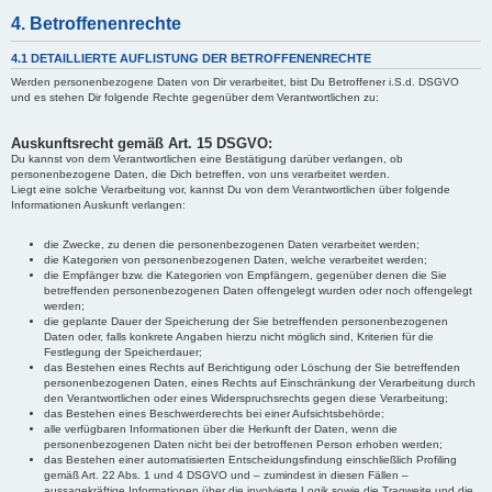
4. Betroffenenrechte
4.1 DETAILLIERTE AUFLISTUNG DER BETROFFENENRECHTE
Werden personenbezogene Daten von Dir verarbeitet, bist Du Betroffener i.S.d. DSGVO
und es stehen Dir folgende Rechte gegenüber dem Verantwortlichen zu:
Auskunftsrecht gemäß Art. 15 DSGVO:
Du kannst von dem Verantwortlichen eine Bestätigung darüber verlangen, ob
personenbezogene Daten, die Dich betreffen, von uns verarbeitet werden.
Liegt eine solche Verarbeitung vor, kannst Du von dem Verantwortlichen über folgende
Informationen Auskunft verlangen:
die Zwecke, zu denen die personenbezogenen Daten verarbeitet werden;
die Kategorien von personenbezogenen Daten, welche verarbeitet werden;
die Empfänger bzw. die Kategorien von Empfängern, gegenüber denen die Sie
betreffenden personenbezogenen Daten offengelegt wurden oder noch offengelegt
werden;
die geplante Dauer der Speicherung der Sie betreffenden personenbezogenen
Daten oder, falls konkrete Angaben hierzu nicht möglich sind, Kriterien für die
Festlegung der Speicherdauer;
das Bestehen eines Rechts auf Berichtigung oder Löschung der Sie betreffenden
personenbezogenen Daten, eines Rechts auf Einschränkung der Verarbeitung durch
den Verantwortlichen oder eines Widerspruchsrechts gegen diese Verarbeitung;
das Bestehen eines Beschwerderechts bei einer Aufsichtsbehörde;
alle verfügbaren Informationen über die Herkunft der Daten, wenn die
personenbezogenen Daten nicht bei der betroffenen Person erhoben werden;
das Bestehen einer automatisierten Entscheidungsfindung einschließlich Profiling
gemäß Art. 22 Abs. 1 und 4 DSGVO und – zumindest in diesen Fällen –
aussagekräftige Informationen über die involvierte Logik sowie die Tragweite und die