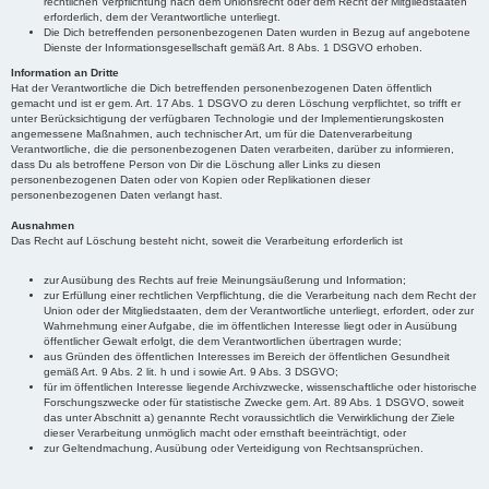
rechtlichen Verpflichtung nach dem Unionsrecht oder dem Recht der Mitgliedstaaten
erforderlich, dem der Verantwortliche unterliegt.
Die Dich betreffenden personenbezogenen Daten wurden in Bezug auf angebotene
Dienste der Informationsgesellschaft gemäß Art. 8 Abs. 1 DSGVO erhoben.
Information an Dritte
Hat der Verantwortliche die Dich betreffenden personenbezogenen Daten öffentlich
gemacht und ist er gem. Art. 17 Abs. 1 DSGVO zu deren Löschung verpflichtet, so trifft er
unter Berücksichtigung der verfügbaren Technologie und der Implementierungskosten
angemessene Maßnahmen, auch technischer Art, um für die Datenverarbeitung
Verantwortliche, die die personenbezogenen Daten verarbeiten, darüber zu informieren,
dass Du als betroffene Person von Dir die Löschung aller Links zu diesen
personenbezogenen Daten oder von Kopien oder Replikationen dieser
personenbezogenen Daten verlangt hast.
Ausnahmen
Das Recht auf Löschung besteht nicht, soweit die Verarbeitung erforderlich ist
zur Ausübung des Rechts auf freie Meinungsäußerung und Information;
zur Erfüllung einer rechtlichen Verpflichtung, die die Verarbeitung nach dem Recht der
Union oder der Mitgliedstaaten, dem der Verantwortliche unterliegt, erfordert, oder zur
Wahrnehmung einer Aufgabe, die im öffentlichen Interesse liegt oder in Ausübung
öffentlicher Gewalt erfolgt, die dem Verantwortlichen übertragen wurde;
aus Gründen des öffentlichen Interesses im Bereich der öffentlichen Gesundheit
gemäß Art. 9 Abs. 2 lit. h und i sowie Art. 9 Abs. 3 DSGVO;
für im öffentlichen Interesse liegende Archivzwecke, wissenschaftliche oder historische
Forschungszwecke oder für statistische Zwecke gem. Art. 89 Abs. 1 DSGVO, soweit
das unter Abschnitt a) genannte Recht voraussichtlich die Verwirklichung der Ziele
dieser Verarbeitung unmöglich macht oder ernsthaft beeinträchtigt, oder
zur Geltendmachung, Ausübung oder Verteidigung von Rechtsansprüchen.