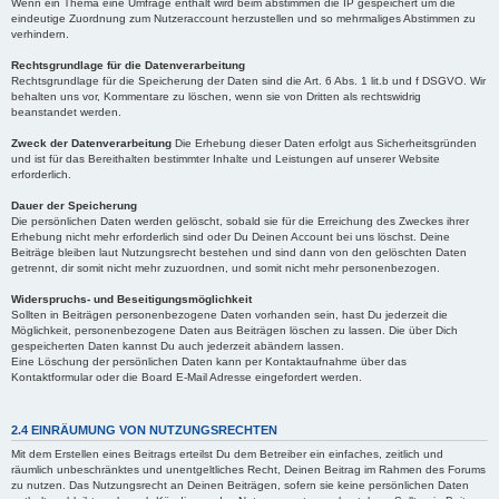
Wenn ein Thema eine Umfrage enthält wird beim abstimmen die IP gespeichert um die
eindeutige Zuordnung zum Nutzeraccount herzustellen und so mehrmaliges Abstimmen zu
verhindern.
Rechtsgrundlage für die Datenverarbeitung
Rechtsgrundlage für die Speicherung der Daten sind die Art. 6 Abs. 1 lit.b und f DSGVO. Wir
behalten uns vor, Kommentare zu löschen, wenn sie von Dritten als rechtswidrig
beanstandet werden.
Zweck der Datenverarbeitung
Die Erhebung dieser Daten erfolgt aus Sicherheitsgründen
und ist für das Bereithalten bestimmter Inhalte und Leistungen auf unserer Website
erforderlich.
Dauer der Speicherung
Die persönlichen Daten werden gelöscht, sobald sie für die Erreichung des Zweckes ihrer
Erhebung nicht mehr erforderlich sind oder Du Deinen Account bei uns löschst. Deine
Beiträge bleiben laut Nutzungsrecht bestehen und sind dann von den gelöschten Daten
getrennt, dir somit nicht mehr zuzuordnen, und somit nicht mehr personenbezogen.
Widerspruchs- und Beseitigungsmöglichkeit
Sollten in Beiträgen personenbezogene Daten vorhanden sein, hast Du jederzeit die
Möglichkeit, personenbezogene Daten aus Beiträgen löschen zu lassen. Die über Dich
gespeicherten Daten kannst Du auch jederzeit abändern lassen.
Eine Löschung der persönlichen Daten kann per Kontaktaufnahme über das
Kontaktformular oder die Board E-Mail Adresse eingefordert werden.
2.4 EINRÄUMUNG VON NUTZUNGSRECHTEN
Mit dem Erstellen eines Beitrags erteilst Du dem Betreiber ein einfaches, zeitlich und
räumlich unbeschränktes und unentgeltliches Recht, Deinen Beitrag im Rahmen des Forums
zu nutzen. Das Nutzungsrecht an Deinen Beiträgen, sofern sie keine persönlichen Daten