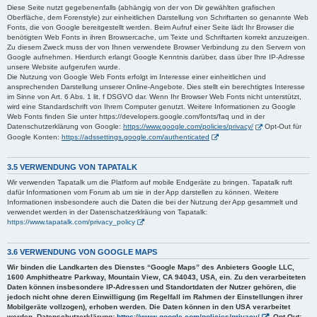
Diese Seite nutzt gegebenenfalls (abhängig von der von Dir gewählten grafischen
Oberfläche, dem Forenstyle) zur einheitlichen Darstellung von Schriftarten so genannte Web
Fonts, die von Google bereitgestellt werden. Beim Aufruf einer Seite lädt Ihr Browser die
benötigten Web Fonts in ihren Browsercache, um Texte und Schriftarten korrekt anzuzeigen.
Zu diesem Zweck muss der von Ihnen verwendete Browser Verbindung zu den Servern von
Google aufnehmen. Hierdurch erlangt Google Kenntnis darüber, dass über Ihre IP-Adresse
unsere Website aufgerufen wurde.
Die Nutzung von Google Web Fonts erfolgt im Interesse einer einheitlichen und
ansprechenden Darstellung unserer Online-Angebote. Dies stellt ein berechtigtes Interesse
im Sinne von Art. 6 Abs. 1 lit. f DSGVO dar. Wenn Ihr Browser Web Fonts nicht unterstützt,
wird eine Standardschrift von Ihrem Computer genutzt. Weitere Informationen zu Google
Web Fonts finden Sie unter https://developers.google.com/fonts/faq und in der
Datenschutzerklärung von Google:
https://www.google.com/policies/privacy/
Opt-Out für
Google Konten:
https://adssettings.google.com/authenticated
3.5 VERWENDUNG VON TAPATALK
Wir verwenden Tapatalk um die Platform auf mobile Endgeräte zu bringen. Tapatalk ruft
dafür Informationen vom Forum ab um sie in der App darstellen zu können. Weitere
Informationen insbesondere auch die Daten die bei der Nutzung der App gesammelt und
verwendet werden in der Datenschatzerklräung von Tapatalk:
https://www.tapatalk.com/privacy_policy
3.6 VERWENDUNG VON GOOGLE MAPS
Wir binden die Landkarten des Dienstes “Google Maps” des Anbieters Google LLC,
1600 Amphitheatre Parkway, Mountain View, CA 94043, USA, ein. Zu den verarbeiteten
Daten können insbesondere IP-Adressen und Standortdaten der Nutzer gehören, die
jedoch nicht ohne deren Einwilligung (im Regelfall im Rahmen der Einstellungen ihrer
Mobilgeräte vollzogen), erhoben werden. Die Daten können in den USA verarbeitet
werden. Datenschutzerklärung:
https://www.google.com/policies/privacy/
, Opt-Out: