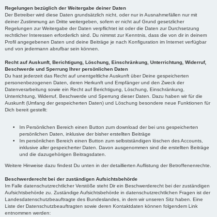
Regelungen bezüglich der Weitergabe deiner Daten
Der Betreiber wird diese Daten grundsätzlich nicht, oder nur in Ausnahmefällen nur mit
deiner Zustimmung an Dritte weitergeben, sofern er nicht auf Grund gesetzlicher
Regelungen zur Weitergabe der Daten verpflichtet ist oder die Daten zur Durchsetzung
rechtlicher Interessen erforderlich sind. Du nimmst zur Kenntnis, dass die von dir in deinem
Profil angegebenen Daten und deine Beiträge je nach Konfiguration im Internet verfügbar
und von jedermann abrufbar sein können.
Recht auf Auskunft, Berichtigung, Löschung, Einschränkung, Unterrichtung, Widerruf,
Beschwerde und Sperrung Ihrer persönlichen Daten
Du hast jederzeit das Recht auf unentgeltliche Auskunft über Deine gespeicherten
personenbezogenen Daten, deren Herkunft und Empfänger und den Zweck der
Datenverarbeitung sowie ein Recht auf Berichtigung, Löschung, Einschränkung,
Unterrichtung, Widerruf, Beschwerde und Sperrung dieser Daten. Dazu haben wir für die
Auskunft (Umfang der gespeicherten Daten) und Löschung besondere neue Funktionen für
Dich bereit gestellt:
Im Persönlichen Bereich einen Button zum download der bei uns gespeicherten
persönlichen Daten, inklusive der bisher erstellten Beiträge
Im persönlichen Bereich einen Button zum selbstständigen löschen des Accounts,
inklusive aller gespeicherter Daten. Davon ausgenommen sind die erstellten Beiträge
und die dazugehörigen Beitragsdaten.
Weitere Hinweise dazu findest Du unten in der detaillierten Auflistung der Betroffenenrechte.
Beschwerderecht bei der zuständigen Aufsichtsbehörde
Im Falle datenschutzrechtlicher Verstöße steht Dir ein Beschwerderecht bei der zuständigen
Aufsichtsbehörde zu. Zuständige Aufsichtsbehörde in datenschutzrechtlichen Fragen ist der
Landesdatenschutzbeauftragte des Bundeslandes, in dem wir unseren Sitz haben. Eine
Liste der Datenschutzbeauftragten sowie deren Kontaktdaten können folgendem Link
entnommen werden: