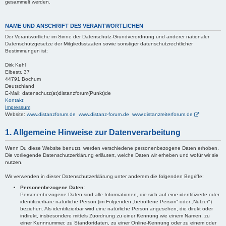
gesammelt werden.
NAME UND ANSCHRIFT DES VERANTWORTLICHEN
Der Verantwortliche im Sinne der Datenschutz-Grundverordnung und anderer nationaler
Datenschutzgesetze der Mitgliedsstaaten sowie sonstiger datenschutzrechtlicher
Bestimmungen ist:
Dirk Kehl
Elbestr. 37
44791 Bochum
Deutschland
E-Mail: datenschutz(at)distanzforum(Punkt)de
Kontakt:
Impressum
Website:
www.distanzforum.de www.distanz-forum.de www.distanzreiterforum.de
1. Allgemeine Hinweise zur Datenverarbeitung
Wenn Du diese Website benutzt, werden verschiedene personenbezogene Daten erhoben.
Die vorliegende Datenschutzerklärung erläutert, welche Daten wir erheben und wofür wir sie
nutzen.
Wir verwenden in dieser Datenschutzerklärung unter anderem die folgenden Begriffe:
Personenbezogene Daten:
Personenbezogene Daten sind alle Informationen, die sich auf eine identifizierte oder
identifizierbare natürliche Person (im Folgenden „betroffene Person“ oder „Nutzer")
beziehen. Als identifizierbar wird eine natürliche Person angesehen, die direkt oder
indirekt, insbesondere mittels Zuordnung zu einer Kennung wie einem Namen, zu
einer Kennnummer, zu Standortdaten, zu einer Online-Kennung oder zu einem oder