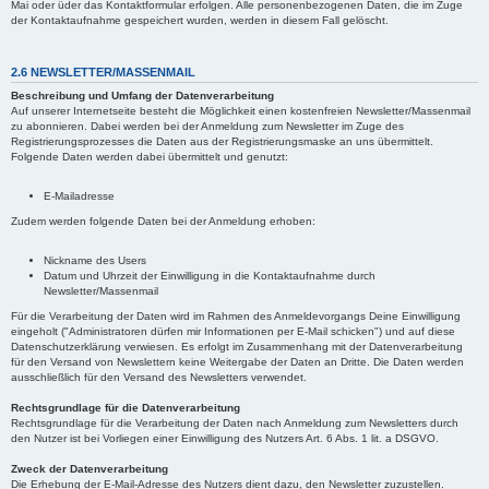
Mai oder üder das Kontaktformular erfolgen. Alle personenbezogenen Daten, die im Zuge
der Kontaktaufnahme gespeichert wurden, werden in diesem Fall gelöscht.
2.6 NEWSLETTER/MASSENMAIL
Beschreibung und Umfang der Datenverarbeitung
Auf unserer Internetseite besteht die Möglichkeit einen kostenfreien Newsletter/Massenmail
zu abonnieren. Dabei werden bei der Anmeldung zum Newsletter im Zuge des
Registrierungsprozesses die Daten aus der Registrierungsmaske an uns übermittelt.
Folgende Daten werden dabei übermittelt und genutzt:
E-Mailadresse
Zudem werden folgende Daten bei der Anmeldung erhoben:
Nickname des Users
Datum und Uhrzeit der Einwilligung in die Kontaktaufnahme durch
Newsletter/Massenmail
Für die Verarbeitung der Daten wird im Rahmen des Anmeldevorgangs Deine Einwilligung
eingeholt ("Administratoren dürfen mir Informationen per E-Mail schicken") und auf diese
Datenschutzerklärung verwiesen. Es erfolgt im Zusammenhang mit der Datenverarbeitung
für den Versand von Newslettern keine Weitergabe der Daten an Dritte. Die Daten werden
ausschließlich für den Versand des Newsletters verwendet.
Rechtsgrundlage für die Datenverarbeitung
Rechtsgrundlage für die Verarbeitung der Daten nach Anmeldung zum Newsletters durch
den Nutzer ist bei Vorliegen einer Einwilligung des Nutzers Art. 6 Abs. 1 lit. a DSGVO.
Zweck der Datenverarbeitung
Die Erhebung der E-Mail-Adresse des Nutzers dient dazu, den Newsletter zuzustellen.