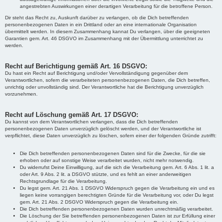
angestrebten Auswirkungen einer derartigen Verarbeitung für die betroffene Person.
Dir steht das Recht zu, Auskunft darüber zu verlangen, ob die Dich betreffenden
personenbezogenen Daten in ein Drittland oder an eine internationale Organisation
übermittelt werden. In diesem Zusammenhang kannat Du verlangen, über die geeigneten
Garantien gem. Art. 46 DSGVO im Zusammenhang mit der Übermittlung unterrichtet zu
werden.
Recht auf Berichtigung gemäß Art. 16 DSGVO:
Du hast ein Recht auf Berichtigung und/oder Vervollständigung gegenüber dem
Verantwortlichen, sofern die verarbeiteten personenbezogenen Daten, die Dich betreffen,
unrichtig oder unvollständig sind. Der Verantwortliche hat die Berichtigung unverzüglich
vorzunehmen.
Recht auf Löschung gemäß Art. 17 DSGVO:
Du kannst von dem Verantwortlichen verlangen, dass die Dich betreffenden
personenbezogenen Daten unverzüglich gelöscht werden, und der Verantwortliche ist
verpflichtet, diese Daten unverzüglich zu löschen, sofern einer der folgenden Gründe zutrifft:
Die Dich betreffenden personenbezogenen Daten sind für die Zwecke, für die sie
erhoben oder auf sonstige Weise verarbeitet wurden, nicht mehr notwendig.
Du widerrufst Deine Einwilligung, auf die sich die Verarbeitung gem. Art. 6 Abs. 1 lit. a
oder Art. 9 Abs. 2 lit. a DSGVO stützte, und es fehlt an einer anderweitigen
Rechtsgrundlage für die Verarbeitung.
Du legst gem. Art. 21 Abs. 1 DSGVO Widerspruch gegen die Verarbeitung ein und es
liegen keine vorrangigen berechtigten Gründe für die Verarbeitung vor, oder Du legst
gem. Art. 21 Abs. 2 DSGVO Widerspruch gegen die Verarbeitung ein.
Die Dich betreffenden personenbezogenen Daten wurden unrechtmäßig verarbeitet.
Die Löschung der Sie betreffenden personenbezogenen Daten ist zur Erfüllung einer