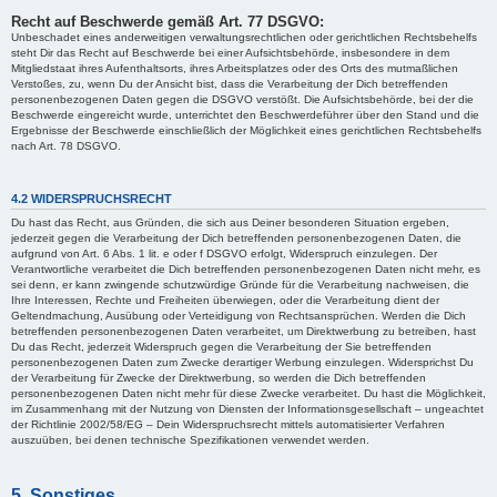
Recht auf Beschwerde gemäß Art. 77 DSGVO:
Unbeschadet eines anderweitigen verwaltungsrechtlichen oder gerichtlichen Rechtsbehelfs
steht Dir das Recht auf Beschwerde bei einer Aufsichtsbehörde, insbesondere in dem
Mitgliedstaat ihres Aufenthaltsorts, ihres Arbeitsplatzes oder des Orts des mutmaßlichen
Verstoßes, zu, wenn Du der Ansicht bist, dass die Verarbeitung der Dich betreffenden
personenbezogenen Daten gegen die DSGVO verstößt. Die Aufsichtsbehörde, bei der die
Beschwerde eingereicht wurde, unterrichtet den Beschwerdeführer über den Stand und die
Ergebnisse der Beschwerde einschließlich der Möglichkeit eines gerichtlichen Rechtsbehelfs
nach Art. 78 DSGVO.
4.2 WIDERSPRUCHSRECHT
Du hast das Recht, aus Gründen, die sich aus Deiner besonderen Situation ergeben,
jederzeit gegen die Verarbeitung der Dich betreffenden personenbezogenen Daten, die
aufgrund von Art. 6 Abs. 1 lit. e oder f DSGVO erfolgt, Widerspruch einzulegen. Der
Verantwortliche verarbeitet die Dich betreffenden personenbezogenen Daten nicht mehr, es
sei denn, er kann zwingende schutzwürdige Gründe für die Verarbeitung nachweisen, die
Ihre Interessen, Rechte und Freiheiten überwiegen, oder die Verarbeitung dient der
Geltendmachung, Ausübung oder Verteidigung von Rechtsansprüchen. Werden die Dich
betreffenden personenbezogenen Daten verarbeitet, um Direktwerbung zu betreiben, hast
Du das Recht, jederzeit Widerspruch gegen die Verarbeitung der Sie betreffenden
personenbezogenen Daten zum Zwecke derartiger Werbung einzulegen. Widersprichst Du
der Verarbeitung für Zwecke der Direktwerbung, so werden die Dich betreffenden
personenbezogenen Daten nicht mehr für diese Zwecke verarbeitet. Du hast die Möglichkeit,
im Zusammenhang mit der Nutzung von Diensten der Informationsgesellschaft – ungeachtet
der Richtlinie 2002/58/EG – Dein Widerspruchsrecht mittels automatisierter Verfahren
auszuüben, bei denen technische Spezifikationen verwendet werden.
5. Sonstiges