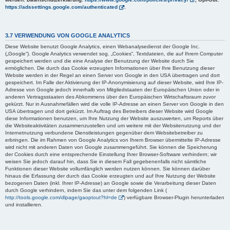
https://adssettings.google.com/authenticated
.
3.7 VERWENDUNG VON GOOGLE ANALYTICS
Diese Website benutzt Google Analytics, einen Webanalysedienst der Google Inc.
(„Google“). Google Analytics verwendet sog. „Cookies“, Textdateien, die auf Ihrem Computer
gespeichert werden und die eine Analyse der Benutzung der Website durch Sie
ermöglichen. Die durch das Cookie erzeugten Informationen über Ihre Benutzung dieser
Website werden in der Regel an einen Server von Google in den USA übertragen und dort
gespeichert. Im Falle der Aktivierung der IP-Anonymisierung auf dieser Website, wird Ihre IP-
Adresse von Google jedoch innerhalb von Mitgliedstaaten der Europäischen Union oder in
anderen Vertragsstaaten des Abkommens über den Europäischen Wirtschaftsraum zuvor
gekürzt. Nur in Ausnahmefällen wird die volle IP-Adresse an einen Server von Google in den
USA übertragen und dort gekürzt. Im Auftrag des Betreibers dieser Website wird Google
diese Informationen benutzen, um Ihre Nutzung der Website auszuwerten, um Reports über
die Websiteaktivitäten zusammenzustellen und um weitere mit der Websitenutzung und der
Internetnutzung verbundene Dienstleistungen gegenüber dem Websitebetreiber zu
erbringen. Die im Rahmen von Google Analytics von Ihrem Browser übermittelte IP-Adresse
wird nicht mit anderen Daten von Google zusammengeführt. Sie können die Speicherung
der Cookies durch eine entsprechende Einstellung Ihrer Browser-Software verhindern; wir
weisen Sie jedoch darauf hin, dass Sie in diesem Fall gegebenenfalls nicht sämtliche
Funktionen dieser Website vollumfänglich werden nutzen können. Sie können darüber
hinaus die Erfassung der durch das Cookie erzeugten und auf Ihre Nutzung der Website
bezogenen Daten (inkl. Ihrer IP-Adresse) an Google sowie die Verarbeitung dieser Daten
durch Google verhindern, indem Sie das unter dem folgenden Link (
http://tools.google.com/dlpage/gaoptout?hl=de
) verfügbare Browser-Plugin herunterladen
und installieren.