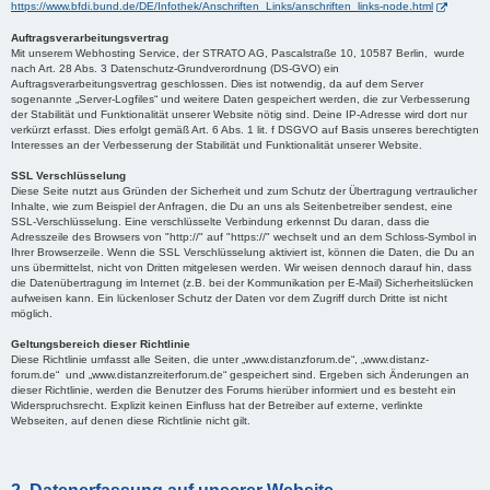
https://www.bfdi.bund.de/DE/Infothek/Anschriften_Links/anschriften_links-node.html
Auftragsverarbeitungsvertrag
Mit unserem Webhosting Service, der STRATO AG, Pascalstraße 10, 10587 Berlin, wurde
nach Art. 28 Abs. 3 Datenschutz-Grundverordnung (DS-GVO) ein
Auftragsverarbeitungsvertrag geschlossen. Dies ist notwendig, da auf dem Server
sogenannte „Server-Logfiles“ und weitere Daten gespeichert werden, die zur Verbesserung
der Stabilität und Funktionalität unserer Website nötig sind. Deine IP-Adresse wird dort nur
verkürzt erfasst. Dies erfolgt gemäß Art. 6 Abs. 1 lit. f DSGVO auf Basis unseres berechtigten
Interesses an der Verbesserung der Stabilität und Funktionalität unserer Website.
SSL Verschlüsselung
Diese Seite nutzt aus Gründen der Sicherheit und zum Schutz der Übertragung vertraulicher
Inhalte, wie zum Beispiel der Anfragen, die Du an uns als Seitenbetreiber sendest, eine
SSL-Verschlüsselung. Eine verschlüsselte Verbindung erkennst Du daran, dass die
Adresszeile des Browsers von "http://" auf "https://" wechselt und an dem Schloss-Symbol in
Ihrer Browserzeile. Wenn die SSL Verschlüsselung aktiviert ist, können die Daten, die Du an
uns übermittelst, nicht von Dritten mitgelesen werden. Wir weisen dennoch darauf hin, dass
die Datenübertragung im Internet (z.B. bei der Kommunikation per E-Mail) Sicherheitslücken
aufweisen kann. Ein lückenloser Schutz der Daten vor dem Zugriff durch Dritte ist nicht
möglich.
Geltungsbereich dieser Richtlinie
Diese Richtlinie umfasst alle Seiten, die unter „www.distanzforum.de“, „www.distanz-
forum.de“ und „www.distanzreiterforum.de“ gespeichert sind. Ergeben sich Änderungen an
dieser Richtlinie, werden die Benutzer des Forums hierüber informiert und es besteht ein
Widerspruchsrecht. Explizit keinen Einfluss hat der Betreiber auf externe, verlinkte
Webseiten, auf denen diese Richtlinie nicht gilt.