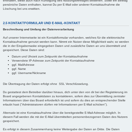
enthalten, bleibt auch nach Kündigung des Nutzungsvertrages bestehen. Sollte ein Beitrag
persöniche Daten enthalten, kannst Du per E-Mail oder anderer Kontaktaufnahme die
Löschung bei uns erwirken.
2.5 KONTAKTFORMULAR UND E-MAIL-KONTAKT
Beschreibung und Umfang der Datenverarbeitung
Auf unserer Internetseite ist ein Kontaktformular vorhanden, welches für die elektronische
Kontaktaufnahme genutzt werden kann. Nimmt ein Nutzer diese Möglichkeit wahr, so werden
die in der Eingabemaske eingegeben Daten und zusätzliche Daten an uns übermittelt und
gespeichert. Diese Daten sind:
Datum und Uhrzeit zum Zeitpunkt der Kontaktaufnahme
Verwendete IP-Adresse zum Zeitpunkt der Kontaktaufnahme
ggf. MailAdresse
ggf. Name
ggf. Username/Nickname
Die Übertragung der Daten erfolgt ohne SSL Verschlüsselung.
Du gestattest dem Betreiber darüber hinaus, dich unter den von dir bei der Registrierung im
Board angegebenen Kontaktdaten zu kontaktieren, sofern dies zur Übermittlung zentraler
Informationen über das Board erforderlich ist und sofern du dies an entsprechender Stelle
erlaubt hast ("Administratoren dürfen mir Informationen per E-Mail schicken").
Alternativ ist eine Kontaktaufnahme über die bereitgestellte E-Mail-Adresse möglich. In
diesem Fall werden die mit der E-Mail übermittelten personenbezogenen Daten des Nutzers
gespeichert.
Es erfolgt in diesem Zusammenhang keine Weitergabe der Daten an Dritte. Die Daten