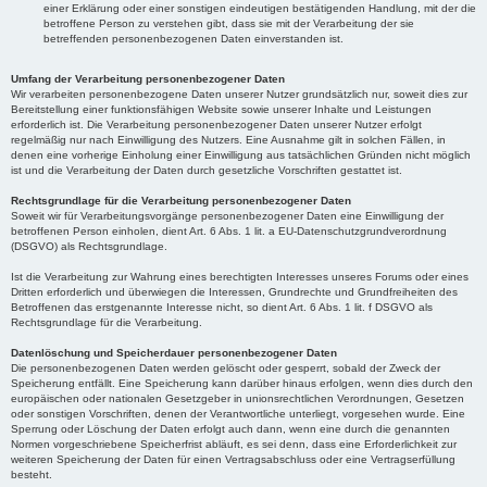
einer Erklärung oder einer sonstigen eindeutigen bestätigenden Handlung, mit der die
betroffene Person zu verstehen gibt, dass sie mit der Verarbeitung der sie
betreffenden personenbezogenen Daten einverstanden ist.
Umfang der Verarbeitung personenbezogener Daten
Wir verarbeiten personenbezogene Daten unserer Nutzer grundsätzlich nur, soweit dies zur
Bereitstellung einer funktionsfähigen Website sowie unserer Inhalte und Leistungen
erforderlich ist. Die Verarbeitung personenbezogener Daten unserer Nutzer erfolgt
regelmäßig nur nach Einwilligung des Nutzers. Eine Ausnahme gilt in solchen Fällen, in
denen eine vorherige Einholung einer Einwilligung aus tatsächlichen Gründen nicht möglich
ist und die Verarbeitung der Daten durch gesetzliche Vorschriften gestattet ist.
Rechtsgrundlage für die Verarbeitung personenbezogener Daten
Soweit wir für Verarbeitungsvorgänge personenbezogener Daten eine Einwilligung der
betroffenen Person einholen, dient Art. 6 Abs. 1 lit. a EU-Datenschutzgrundverordnung
(DSGVO) als Rechtsgrundlage.
Ist die Verarbeitung zur Wahrung eines berechtigten Interesses unseres Forums oder eines
Dritten erforderlich und überwiegen die Interessen, Grundrechte und Grundfreiheiten des
Betroffenen das erstgenannte Interesse nicht, so dient Art. 6 Abs. 1 lit. f DSGVO als
Rechtsgrundlage für die Verarbeitung.
Datenlöschung und Speicherdauer personenbezogener Daten
Die personenbezogenen Daten werden gelöscht oder gesperrt, sobald der Zweck der
Speicherung entfällt. Eine Speicherung kann darüber hinaus erfolgen, wenn dies durch den
europäischen oder nationalen Gesetzgeber in unionsrechtlichen Verordnungen, Gesetzen
oder sonstigen Vorschriften, denen der Verantwortliche unterliegt, vorgesehen wurde. Eine
Sperrung oder Löschung der Daten erfolgt auch dann, wenn eine durch die genannten
Normen vorgeschriebene Speicherfrist abläuft, es sei denn, dass eine Erforderlichkeit zur
weiteren Speicherung der Daten für einen Vertragsabschluss oder eine Vertragserfüllung
besteht.