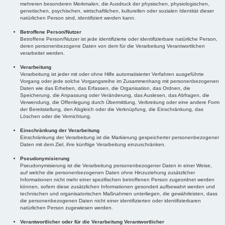
mehreren besonderen Merkmalen, die Ausdruck der physischen, physiologischen,
genetischen, psychischen, wirtschaftlichen, kulturellen oder sozialen Identität dieser
natürlichen Person sind, identifiziert werden kann.
Betroffene Person/Nutzer
Betroffene Person/Nutzer ist jede identifizierte oder identifizierbare natürliche Person,
deren personenbezogene Daten von dem für die Verarbeitung Verantwortlichen
verarbeitet werden.
Verarbeitung
Verarbeitung ist jeder mit oder ohne Hilfe automatisierter Verfahren ausgeführte
Vorgang oder jede solche Vorgangsreihe im Zusammenhang mit personenbezogenen
Daten wie das Erheben, das Erfassen, die Organisation, das Ordnen, die
Speicherung, die Anpassung oder Veränderung, das Auslesen, das Abfragen, die
Verwendung, die Offenlegung durch Übermittlung, Verbreitung oder eine andere Form
der Bereitstellung, den Abgleich oder die Verknüpfung, die Einschränkung, das
Löschen oder die Vernichtung.
Einschränkung der Verarbeitung
Einschränkung der Verarbeitung ist die Markierung gespeicherter personenbezogener
Daten mit dem Ziel, ihre künftige Verarbeitung einzuschränken.
Pseudonymisierung
Pseudonymisierung ist die Verarbeitung personenbezogener Daten in einer Weise,
auf welche die personenbezogenen Daten ohne Hinzuziehung zusätzlicher
Informationen nicht mehr einer spezifischen betroffenen Person zugeordnet werden
können, sofern diese zusätzlichen Informationen gesondert aufbewahrt werden und
technischen und organisatorischen Maßnahmen unterliegen, die gewährleisten, dass
die personenbezogenen Daten nicht einer identifizierten oder identifizierbaren
natürlichen Person zugewiesen werden.
Verantwortlicher oder für die Verarbeitung Verantwortlicher