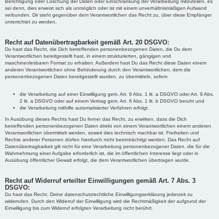
Berichtigung oder Löschung der Daten oder Einschränkung der Verarbeitung mitzuteilen, es
sei denn, dies erweist sich als unmöglich oder ist mit einem unverhältnismäßigen Aufwand
verbunden. Dir steht gegenüber dem Verantwortlichen das Recht zu, über diese Empfänger
unterrichtet zu werden.
Recht auf Datenübertragbarkeit gemäß Art. 20 DSGVO:
Du hast das Recht, die Dich betreffenden personenbezogenen Daten, die Du dem
Verantwortlichen bereitgestellt hast, in einem strukturierten, gängigen und
maschinenlesbaren Format zu erhalten. Außerdem hast Du das Recht diese Daten einem
anderen Verantwortlichen ohne Behinderung durch den Verantwortlichen, dem die
personenbezogenen Daten bereitgestellt wurden, zu übermitteln, sofern
die Verarbeitung auf einer Einwilligung gem. Art. 6 Abs. 1 lit. a DSGVO oder Art. 9 Abs.
2 lit. a DSGVO oder auf einem Vertrag gem. Art. 6 Abs. 1 lit. b DSGVO beruht und
die Verarbeitung mithilfe automatisierter Verfahren erfolgt.
In Ausübung dieses Rechts hast Du ferner das Recht, zu erwirken, dass die Dich
betreffenden personenbezogenen Daten direkt von einem Verantwortlichen einem anderen
Verantwortlichen übermittelt werden, soweit dies technisch machbar ist. Freiheiten und
Rechte anderer Personen dürfen hierdurch nicht beeinträchtigt werden. Das Recht auf
Datenübertragbarkeit gilt nicht für eine Verarbeitung personenbezogener Daten, die für die
Wahrnehmung einer Aufgabe erforderlich ist, die im öffentlichen Interesse liegt oder in
Ausübung öffentlicher Gewalt erfolgt, die dem Verantwortlichen übertragen wurde.
Recht auf Widerruf erteilter Einwilligungen gemäß Art. 7 Abs. 3
DSGVO:
Du hast das Recht, Deine datenschutzrechtliche Einwilligungserklärung jederzeit zu
widerrufen. Durch den Widerruf der Einwilligung wird die Rechtmäßigkeit der aufgrund der
Einwilligung bis zum Widerruf erfolgten Verarbeitung nicht berührt.