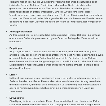
Verantwortlicher oder für die Verarbeitung Verantwortlicher ist die natürliche oder
juristische Person, Behörde, Einrichtung oder andere Stelle, die allein oder
gemeinsam mit anderen über die Zwecke und Mittel der Verarbeitung von
personenbezogenen Daten entscheidet. Sind die Zwecke und Mittel dieser
Verarbeitung durch das Unionsrecht oder das Recht der Mitgliedstaaten vorgegeben,
so kann der Verantwortliche beziehungsweise können die bestimmten Kriterien seiner
Benennung nach dem Unionsrecht oder dem Recht der Mitgliedstaaten vorgesehen
werden.
Auftragsverarbeiter
Auftragsverarbeiter ist eine natürliche oder juristische Person, Behörde, Einrichtung
oder andere Stelle, die personenbezogene Daten im Auftrag des Verantwortlichen
verarbeitet.
Empfänger
Empfänger ist eine natürliche oder juristische Person, Behörde, Einrichtung oder
andere Stelle, der personenbezogene Daten offengelegt werden, unabhängig davon,
ob es sich bei ihr um einen Dritten handelt oder nicht. Behörden, die im Rahmen
eines bestimmten Untersuchungsauftrags nach dem Unionsrecht oder dem Recht der
Mitgliedstaaten möglicherweise personenbezogene Daten erhalten, gelten jedoch
nicht als Empfänger.
Dritter
Dritter ist eine natürliche oder juristische Person, Behörde, Einrichtung oder andere
Stelle außer der betroffenen Person, dem Verantwortlichen, dem Auftragsverarbeiter
und den Personen, die unter der unmittelbaren Verantwortung des Verantwortlichen
oder des Auftragsverarbeiters befugt sind, die personenbezogenen Daten zu
verarbeiten.
Einwilligung
Einwilligung ist jede von der betroffenen Person freiwillig für den bestimmten Fall in
informierter Weise und unmissverständlich abgegebene Willensbekundung in Form