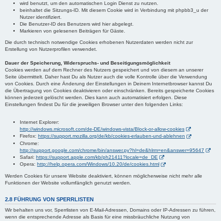
wird benutzt, um den automatischen Login Dienst zu nutzen.
beinhaltet die Sitzungs-ID. Mit diesem Cookie wird in Verbindung mit phpbb3_u der
Nutzer identifiziert.
Die Benutzer-ID des Benutzers wird hier abgelegt.
Markieren von gelesenen Beiträgen für Gäste.
Die durch technisch notwendige Cookies erhobenen Nutzerdaten werden nicht zur
Erstellung von Nutzerprofilen verwendet.
Dauer der Speicherung, Widerspruchs- und Beseitigungsmöglichkeit
Cookies werden auf dem Rechner des Nutzers gespeichert und von diesem an unserer
Seite übermittelt. Daher hast Du als Nutzer auch die volle Kontrolle über die Verwendung
von Cookies. Durch eine Änderung der Einstellungen in Deinem Internetbrowser kannst Du
die Übertragung von Cookies deaktivieren oder einschränken. Bereits gespeicherte Cookies
können jederzeit gelöscht werden. Dies kann auch automatisiert erfolgen. Diese
Einstellungen findest Du für die jeweiligen Browser unter den folgenden Links:
Internet Explorer:
http://windows.microsoft.com/de-DE/windows-vista/Block-or-allow-cookies
Firefox:
https://support.mozilla.org/de/kb/cookies-erlauben-und-ablehnen
Chrome:
http://support.google.com/chrome/bin/answer.py?hl=de&hlrm=en&answer=95647
Safari:
https://support.apple.com/kb/ph21411?locale=de_DE
Opera:
http://help.opera.com/Windows/10.20/de/cookies.html
Werden Cookies für unsere Website deaktiviert, können möglicherweise nicht mehr alle
Funktionen der Website vollumfänglich genutzt werden.
2.8 FÜHRUNG VON SPERRLISTEN
Wir behalten uns vor, Sperrlisten von E-Mail-Adressen, Domains oder IP-Adressen zu führen,
wenn die entsprechende Adresse als Basis für eine missbräuchliche Nutzung von