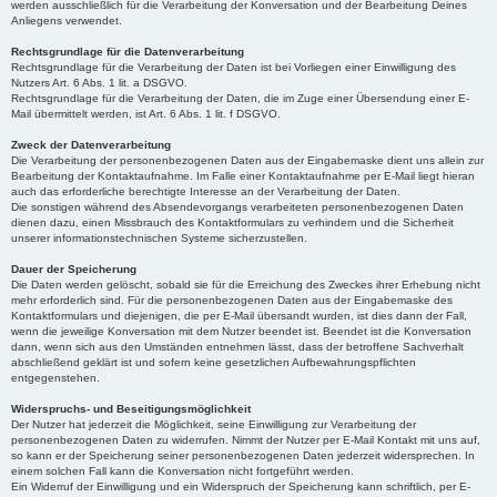
werden ausschließlich für die Verarbeitung der Konversation und der Bearbeitung Deines
Anliegens verwendet.
Rechtsgrundlage für die Datenverarbeitung
Rechtsgrundlage für die Verarbeitung der Daten ist bei Vorliegen einer Einwilligung des
Nutzers Art. 6 Abs. 1 lit. a DSGVO.
Rechtsgrundlage für die Verarbeitung der Daten, die im Zuge einer Übersendung einer E-
Mail übermittelt werden, ist Art. 6 Abs. 1 lit. f DSGVO.
Zweck der Datenverarbeitung
Die Verarbeitung der personenbezogenen Daten aus der Eingabemaske dient uns allein zur
Bearbeitung der Kontaktaufnahme. Im Falle einer Kontaktaufnahme per E-Mail liegt hieran
auch das erforderliche berechtigte Interesse an der Verarbeitung der Daten.
Die sonstigen während des Absendevorgangs verarbeiteten personenbezogenen Daten
dienen dazu, einen Missbrauch des Kontaktformulars zu verhindern und die Sicherheit
unserer informationstechnischen Systeme sicherzustellen.
Dauer der Speicherung
Die Daten werden gelöscht, sobald sie für die Erreichung des Zweckes ihrer Erhebung nicht
mehr erforderlich sind. Für die personenbezogenen Daten aus der Eingabemaske des
Kontaktformulars und diejenigen, die per E-Mail übersandt wurden, ist dies dann der Fall,
wenn die jeweilige Konversation mit dem Nutzer beendet ist. Beendet ist die Konversation
dann, wenn sich aus den Umständen entnehmen lässt, dass der betroffene Sachverhalt
abschließend geklärt ist und sofern keine gesetzlichen Aufbewahrungspflichten
entgegenstehen.
Widerspruchs- und Beseitigungsmöglichkeit
Der Nutzer hat jederzeit die Möglichkeit, seine Einwilligung zur Verarbeitung der
personenbezogenen Daten zu widerrufen. Nimmt der Nutzer per E-Mail Kontakt mit uns auf,
so kann er der Speicherung seiner personenbezogenen Daten jederzeit widersprechen. In
einem solchen Fall kann die Konversation nicht fortgeführt werden.
Ein Widerruf der Einwilligung und ein Widerspruch der Speicherung kann schriftlich, per E-