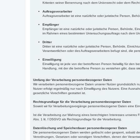
Kriterien seiner Benennung nach dem Unionsrecht oder dem Recht 
Auftragsverarbeiter
Auftragsverarbeiter ist eine natürliche oder juristische Person, Be
Empfänger
Empfänger ist eine natürliche oder juristische Person, Behörde, E
im Rahmen eines bestimmten Untersuchungsauftrags nach dem Unio
Dritter
Dritter ist eine natürliche oder juristische Person, Behörde, Einr
Verantwortlichen oder des Auftragsverarbeiters befugt sind, die p
Einwilligung
Einwilligung ist jede von der betroffenen Person freiwillig für de
Handlung, mit der die betroffene Person zu verstehen gibt, dass s
Umfang der Verarbeitung personenbezogener Daten
Wir verarbeiten personenbezogene Daten unserer Nutzer grundsätzlich nur,
Nutzer erfolgt regelmäßig nur nach Einwilligung des Nutzers. Eine Ausnahm
gesetzliche Vorschriften gestattet ist.
Rechtsgrundlage für die Verarbeitung personenbezogener Daten
Soweit wir für Verarbeitungsvorgänge personenbezogener Daten eine Einw
Ist die Verarbeitung zur Wahrung eines berechtigten Interesses unseres F
Abs. 1 lit. f DSGVO als Rechtsgrundlage für die Verarbeitung.
Datenlöschung und Speicherdauer personenbezogener Daten
Die personenbezogenen Daten werden gelöscht oder gesperrt, sobald der 
Verordnungen, Gesetzen oder sonstigen Vorschriften, denen der Verantwo