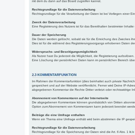
mit dem du dann auf das Board zugreifen kannst.
Rechtsgrundlage für die Datenverarbeitung
Rechtsgrundlage für die Verarbeitung der Daten ist bei Vorliegen einer Einw
Zweck der Datenverarbeitung
Eine Registrierung des Nutzers ist für das Bereithalten bestimmter Inhalte
Dauer der Speicherung
Die Daten werden gelöscht, sobald sie für die Erreichung des Zweckes ihre
Dies ist für die während des Registrierungsvorgangs erhobenen Daten der
Widerspruchs- und Beseitigungsmöglichkeit
Als Nutzer hast Du jederzeit die Möglichkeit, die Registrierung aufzulöse
Eine Löschung der persönlichen Daten kann im persönlichen Bereich über
2.3 KOMMENTARFUNKTION
Im Rahmen der Kommentarfunktion (dies beinhaltet auch private Nachri
gespeichert und auf der Website veröffentlicht. Ferner wird Deine IP-Adre
abgegebenen Kommentar die Rechte Dritter verletzt oder rechtswidrige Inh
Abonnement von Kommentaren auf der Internetseite
Die abgegebenen Kommentare können grundsätzlich von Dritten abonnier
Option zum Abonnement von Kommentaren kann jederzeit beendet werd
Beiträge die eine Umfrage enthalten
Wenn ein Thema eine Umfrage enthält wird beim abstimmen die IP gespei
Rechtsgrundlage für die Datenverarbeitung
Rechtsgrundlage für die Speicherung der Daten sind die Art. 6 Abs. 1 lit