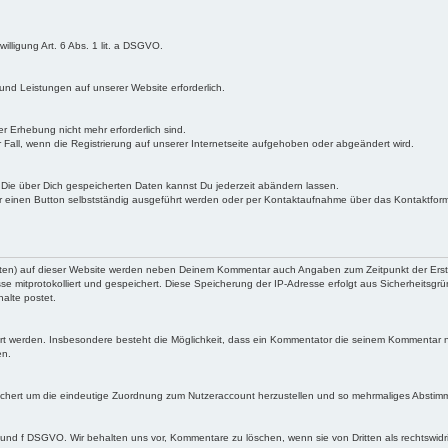
illigung Art. 6 Abs. 1 lit. a DSGVO.
 und Leistungen auf unserer Website erforderlich.
r Erhebung nicht mehr erforderlich sind.
 Fall, wenn die Registrierung auf unserer Internetseite aufgehoben oder abgeändert wird.
n. Die über Dich gespeicherten Daten kannst Du jederzeit abändern lassen.
 einen Button selbstständig ausgeführt werden oder per Kontaktaufnahme über das Kontaktformu
chten) auf dieser Website werden neben Deinem Kommentar auch Angaben zum Zeitpunkt der Er
sse mitprotokolliert und gespeichert. Diese Speicherung der IP-Adresse erfolgt aus Sicherheitsgr
alte postet.
t werden. Insbesondere besteht die Möglichkeit, dass ein Kommentator die seinem Kommentar 
en.
chert um die eindeutige Zuordnung zum Nutzeraccount herzustellen und so mehrmaliges Abstim
.b und f DSGVO. Wir behalten uns vor, Kommentare zu löschen, wenn sie von Dritten als rechtswi