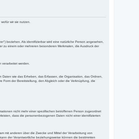
ofür wir sie nutzen.
er") beziehen. Als identifizierbar wird eine natürliche Person angesehen,
oder zu einem oder mehreren besonderen Merkmalen, die Ausdruck der
n verarbeitet werden.
n Daten wie das Erheben, das Erfassen, die Organisation, das Ordnen,
 Form der Bereitstellung, den Abgleich oder die Verknüpfung, die
ationen nicht mehr einer spezifischen betroffenen Person zugeordnet
isten, dass die personenbezogenen Daten nicht einer identifizierten
insam mit anderen über die Zwecke und Mittel der Verarbeitung von
 kann der Verantwortliche beziehungsweise können die bestimmten