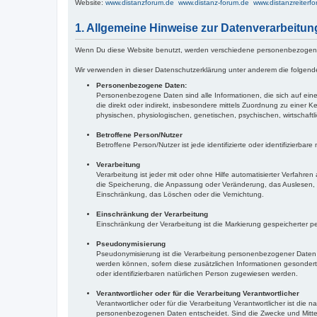
Website:
www.distanzforum.de www.distanz-forum.de www.distanzreiterf
1. Allgemeine Hinweise zur Datenverarbeitun
Wenn Du diese Website benutzt, werden verschiedene personenbezogene D
Wir verwenden in dieser Datenschutzerklärung unter anderem die folgende
Personenbezogene Daten:
Personenbezogene Daten sind alle Informationen, die sich auf eine i
die direkt oder indirekt, insbesondere mittels Zuordnung zu ein
physischen, physiologischen, genetischen, psychischen, wirtschaftlic
Betroffene Person/Nutzer
Betroffene Person/Nutzer ist jede identifizierte oder identifizierb
Verarbeitung
Verarbeitung ist jeder mit oder ohne Hilfe automatisierter Verfa
die Speicherung, die Anpassung oder Veränderung, das Auslesen, d
Einschränkung, das Löschen oder die Vernichtung.
Einschränkung der Verarbeitung
Einschränkung der Verarbeitung ist die Markierung gespeicherter p
Pseudonymisierung
Pseudonymisierung ist die Verarbeitung personenbezogener Daten 
werden können, sofern diese zusätzlichen Informationen gesondert
oder identifizierbaren natürlichen Person zugewiesen werden.
Verantwortlicher oder für die Verarbeitung Verantwortlicher
Verantwortlicher oder für die Verarbeitung Verantwortlicher ist die
personenbezogenen Daten entscheidet. Sind die Zwecke und Mittel