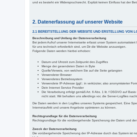
und es besteht ein Widerspruchsrecht. Explizit keinen Einfluss hat der Betr
2. Datenerfassung auf unserer Website
2.1 BEREITSTELLUNG DER WEBSITE UND ERSTELLUNG VON L
Beschreibung und Umfang der Datenverarbeitung
Bei jedem Aufruf unserer Internetseite erfasst unser System automatisie
für uns technisch erforderlich sind, um Dir die Website anzuzeigen.
Folgende Daten werden hierbei erhoben:
Datum und Uhrzeit zum Zeitpunkt des Zugriffes
Menge der gesendeten Daten in Byte
Quelle/Verweis, von welchem Sie auf die Seite gelangten
Verwendeter Browser
Verwendetes Betriebssystem
Verwendete IP-Adresse (ggf.: in verkürzter, also anonymisierter For
Dein Internet Service Provider
Die Verarbeitung erfolgt gemäß Art. 6 Abs. 1 lit. f DSGVO auf Basi
nicht statt. Wir behalten uns allerdings vor, die Server-Logfiles na
Die Daten werden in den Logfiles unseres Systems gespeichert. Eine Sp
Internetauftritt und unsere Angebote optimieren zu können.
Rechtsgrundlage für die Datenverarbeitung
Rechtsgrundlage für die vorübergehende Speicherung der Daten und der Log
Zweck der Datenverarbeitung
Die vorübergehende Speicherung der IP-Adresse durch das System ist not