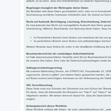
abläuft, es sei denn, dass eine Erforderlichkeit zur weiteren Speicherung 
Regelungen bezüglich der Weitergabe deiner Daten
Der Betreiber wird diese Daten grundsätzlich nicht, oder nur in Ausnahmef
Durchsetzung rechtlicher Interessen erforderlich sind. Du nimmst zur Ken
Recht auf Auskunft, Berichtigung, Löschung, Einschränkung, Unterric
Du hast jederzeit das Recht auf unentgeltliche Auskunft über Deine ge
Unterrichtung, Widerruf, Beschwerde und Sperrung dieser Daten. Dazu ha
Im Persönlichen Bereich einen Button zum download der bei uns ges
Im persönlichen Bereich einen Button zum selbstständigen löschen
Weitere Hinweise dazu findest Du unten in der detaillierten Auflistung der
Beschwerderecht bei der zuständigen Aufsichtsbehörde
Im Falle datenschutzrechtlicher Verstöße steht Dir ein Beschwerderecht 
wir unseren Sitz haben. Eine Liste der Datenschutzbeauftragten sowie
Auftragsverarbeitungsvertrag
Mit unserem Webhosting Service, der STRATO AG, Pascalstraße 10, 10587
sogenannte „Server-Logfiles“ und weitere Daten gespeichert werden, die zur
auf Basis unseres berechtigten Interesses an der Verbesserung der Stabili
SSL Verschlüsselung
Diese Seite nutzt aus Gründen der Sicherheit und zum Schutz der Übertrag
Du daran, dass die Adresszeile des Browsers von "http://" auf "https://" 
mitgelesen werden. Wir weisen dennoch darauf hin, dass die Datenübertrag
möglich.
Geltungsbereich dieser Richtlinie
Diese Richtlinie umfasst alle Seiten, die unter „www.distanzforum.de“, „w