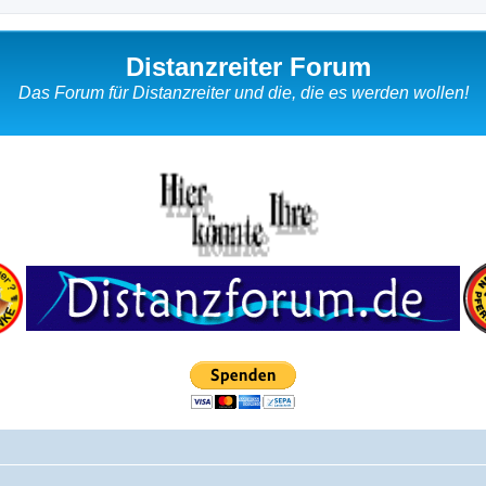
Distanzreiter Forum
Das Forum für Distanzreiter und die, die es werden wollen!