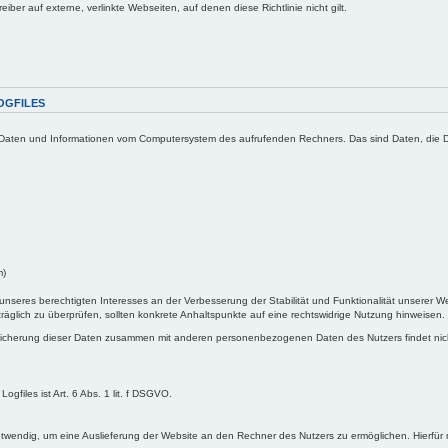
eiber auf externe, verlinkte Webseiten, auf denen diese Richtlinie nicht gilt.
OGFILES
rt Daten und Informationen vom Computersystem des aufrufenden Rechners. Das sind Daten, die Dei
m)
s unseres berechtigten Interesses an der Verbesserung der Stabilität und Funktionalität unserer
chträglich zu überprüfen, sollten konkrete Anhaltspunkte auf eine rechtswidrige Nutzung hinweisen.
eicherung dieser Daten zusammen mit anderen personenbezogenen Daten des Nutzers findet nicht
files ist Art. 6 Abs. 1 lit. f DSGVO.
wendig, um eine Auslieferung der Website an den Rechner des Nutzers zu ermöglichen. Hierfür m