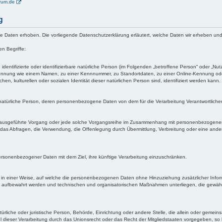
orum.de
g
aten erhoben. Die vorliegende Datenschutzerklärung erläutert, welche Daten wir erheben und w
n Begriffe:
dentifizierte oder identifizierbare natürliche Person (im Folgenden „betroffene Person“ oder „Nutz
er Kennung wie einem Namen, zu einer Kennnummer, zu Standortdaten, zu einer Online-Kennung 
hen, kulturellen oder sozialen Identität dieser natürlichen Person sind, identifiziert werden kann.
are natürliche Person, deren personenbezogene Daten von dem für die Verarbeitung Verantwortliche
hren ausgeführte Vorgang oder jede solche Vorgangsreihe im Zusammenhang mit personenbezogene
as Abfragen, die Verwendung, die Offenlegung durch Übermittlung, Verbreitung oder eine andere
ersonenbezogener Daten mit dem Ziel, ihre künftige Verarbeitung einzuschränken.
in einer Weise, auf welche die personenbezogenen Daten ohne Hinzuziehung zusätzlicher Inform
 aufbewahrt werden und technischen und organisatorischen Maßnahmen unterliegen, die gewährle
 natürliche oder juristische Person, Behörde, Einrichtung oder andere Stelle, die allein oder geme
 dieser Verarbeitung durch das Unionsrecht oder das Recht der Mitgliedstaaten vorgegeben, so