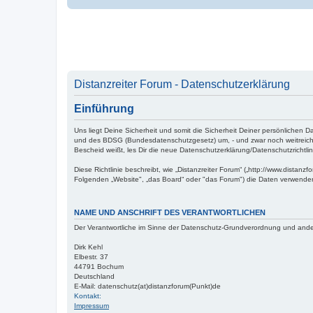
Distanzreiter Forum - Datenschutzerklärung
Einführung
Uns liegt Deine Sicherheit und somit die Sicherheit Deiner persönliche
und des BDSG (Bundesdatenschutzgesetz) um, - und zwar noch weitreich
Bescheid weißt, les Dir die neue Datenschutzerklärung/Datenschutzrichtli
Diese Richtlinie beschreibt, wie „Distanzreiter Forum“ („http://www.distanz
Folgenden „Website", „das Board“ oder "das Forum") die Daten verwend
NAME UND ANSCHRIFT DES VERANTWORTLICHEN
Der Verantwortliche im Sinne der Datenschutz-Grundverordnung und ander
Dirk Kehl
Elbestr. 37
44791 Bochum
Deutschland
E-Mail: datenschutz(at)distanzforum(Punkt)de
Kontakt:
Impressum