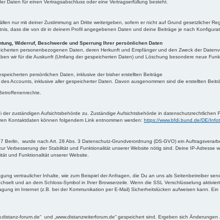
der Daten für einen Vertragsabschluss oder eine Vertragserfüllung besteht.
ällen nur mit deiner Zustimmung an Dritte weitergeben, sofern er nicht auf Grund gesetzlicher Re
ntnis, dass die von dir in deinem Profil angegebenen Daten und deine Beiträge je nach Konfigura
htung, Widerruf, Beschwerde und Sperrung Ihrer persönlichen Daten
speicherten personenbezogenen Daten, deren Herkunft und Empfänger und den Zweck der Datenve
ben wir für die Auskunft (Umfang der gespeicherten Daten) und Löschung besondere neue Funktio
peicherten persönlichen Daten, inklusive der bisher erstellten Beiträge
 des Accounts, inklusive aller gespeicherter Daten. Davon ausgenommen sind die erstellten Beit
 Betroffenenrechte.
bei der zuständigen Aufsichtsbehörde zu. Zuständige Aufsichtsbehörde in datenschutzrechtliche
 deren Kontaktdaten können folgendem Link entnommen werden:
https://www.bfdi.bund.de/DE/Info
 Berlin, wurde nach Art. 28 Abs. 3 Datenschutz-Grundverordnung (DS-GVO) ein Auftragsverarbei
 Verbesserung der Stabilität und Funktionalität unserer Website nötig sind. Deine IP-Adresse wird
tät und Funktionalität unserer Website.
ung vertraulicher Inhalte, wie zum Beispiel der Anfragen, die Du an uns als Seitenbetreiber se
wechselt und an dem Schloss-Symbol in Ihrer Browserzeile. Wenn die SSL Verschlüsselung aktiviert 
ung im Internet (z.B. bei der Kommunikation per E-Mail) Sicherheitslücken aufweisen kann. Ein lü
ww.distanz-forum.de“ und „www.distanzreiterforum.de“ gespeichert sind. Ergeben sich Änderungen a