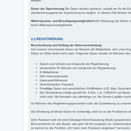
bleiben.
Dauer der Speicherung
Die Daten werden gelöscht, sobald sie für die Err
darüberhinausgehende Speicherung ist möglich. In diesem Fall werden die
Widerspruchs- und Beseitigungsmöglichkeit
Die Erfassung der Daten zur
keine Widerspruchsmöglichkeit.
2.2 REGISTRIERUNG
Beschreibung und Umfang der Datenverarbeitung
Auf unserer Internetseite bieten wir Nutzern die Möglichkeit, sich unte
Daten an Dritte findet nicht statt. Folgende Daten werden im Rahmen de
Datum und Uhrzeit zum Zeitpunkt der Registrierung
Verwendete IP-Adresse zum Zeitpunkt der Registrierung
E-Mailadresse
Dein Internetprovider
Username/Nickname
Verschlüsseltes Passwort
Freiwillige Daten aus persönlichen Profilfeldern (z.B. Alter, Ges
Die Verarbeitung erfolgt gemäß Art. 6 Abs. 1 lit. f DSGVO auf Basi
nicht statt. Wir behalten uns allerdings vor, die Server-Logfiles na
Im Rahmen des Registrierungsprozesses oder der Zustimmung zu unserer D
Die Erhebung all dieser Daten ist notwendig, weil nur so die Funktionen de
Dein Passwort wird mit einer Einwege-Verschlüsselung (Hash) gespeichert,
Benutzerkonto für das Board, also geh mit ihm sorgsam um. Insbesondere w
so kannst du die Funktion „Ich habe mein Passwort vergessen“ benutzen