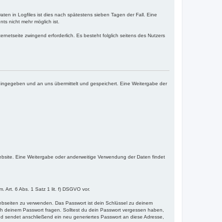
ten in Logfiles ist dies nach spätestens sieben Tagen der Fall. Eine
ts nicht mehr möglich ist.
ernetseite zwingend erforderlich. Es besteht folglich seitens des Nutzers
 eingegeben und an uns übermittelt und gespeichert. Eine Weitergabe der
 Website. Eine Weitergabe oder anderweitige Verwendung der Daten findet
 Art. 6 Abs. 1 Satz 1 lit. f) DSGVO vor.
 Webseiten zu verwenden. Das Passwort ist dein Schlüssel zu deinem
ach deinem Passwort fragen. Solltest du dein Passwort vergessen haben,
d sendet anschließend ein neu generiertes Passwort an diese Adresse,