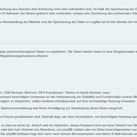
eichung des Zweckes ihrer Erhebung nicht mehr erforderlich sind. Im Falle der Speicherung der Da
 IP-Adressen der Nutzer gelöscht oder verfremdet, sodass eine Zuordnung des aufrufenden Clien
 Bereitstellung der Website und die Speicherung der Daten in Logfiles ist für den Betrieb der Int
r Angabe personenbezogener Daten zu registrieren. Die Daten werden dabei in eine Eingabemaske
s Registrierungsprozesses erhoben:
chlecht, VDD Nummer, Wohnort, GPS Koordinaten, Telefon & Handy Nummer, usw.)
s unseres berechtigten Interesses an der Verbesserung der Stabilität und Funktionalität unserer
chträglich zu überprüfen, sollten konkrete Anhaltspunkte auf eine rechtswidrige Nutzung hinweisen.
atenschutzerklärung wird Deine Einwilligung zur Verarbeitung dieser Daten eingeholt.
s Forums gewährleistet sind. Deshalb liegt, wie oben beschrieben, ein berechtigtes Interesse gem.
 so dass es sicher ist. Jedoch wird dir empfohlen, dieses Passwort nicht auf einer Vielzahl von
ird dich kein Vertreter des Betreibers, von phpBB Limited oder ein Dritter berechtigterweise n
. Die phpBB-Software fragt dich dann nach deinem Benutzernamen und deiner E-Mail-Adresse un