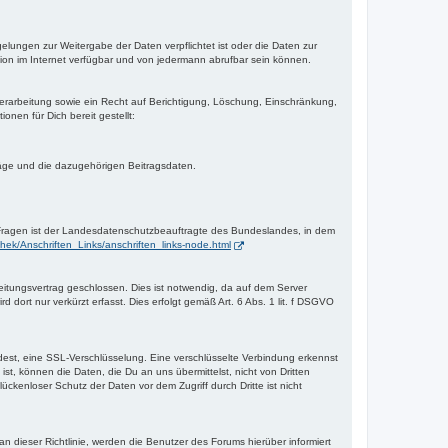
gelungen zur Weitergabe der Daten verpflichtet ist oder die Daten zur
tion im Internet verfügbar und von jedermann abrufbar sein können.
rarbeitung sowie ein Recht auf Berichtigung, Löschung, Einschränkung,
nen für Dich bereit gestellt:
räge und die dazugehörigen Beitragsdaten.
n Fragen ist der Landesdatenschutzbeauftragte des Bundeslandes, in dem
thek/Anschriften_Links/anschriften_links-node.html
tungsvertrag geschlossen. Dies ist notwendig, da auf dem Server
 dort nur verkürzt erfasst. Dies erfolgt gemäß Art. 6 Abs. 1 lit. f DSGVO
ndest, eine SSL-Verschlüsselung. Eine verschlüsselte Verbindung erkennst
ist, können die Daten, die Du an uns übermittelst, nicht von Dritten
ckenloser Schutz der Daten vor dem Zugriff durch Dritte ist nicht
n dieser Richtlinie, werden die Benutzer des Forums hierüber informiert