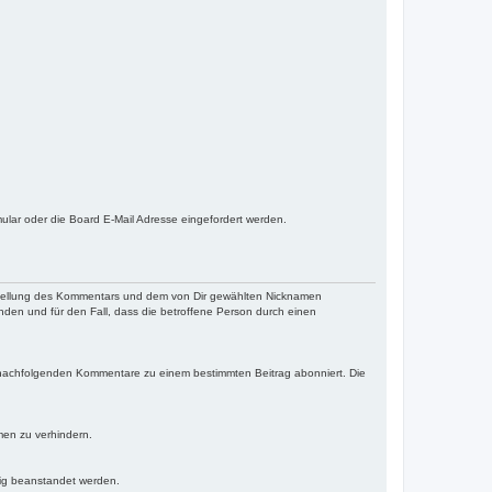
lar oder die Board E-Mail Adresse eingefordert werden.
stellung des Kommentars und dem von Dir gewählten Nicknamen
ünden und für den Fall, dass die betroffene Person durch einen
nachfolgenden Kommentare zu einem bestimmten Beitrag abonniert. Die
men zu verhindern.
drig beanstandet werden.