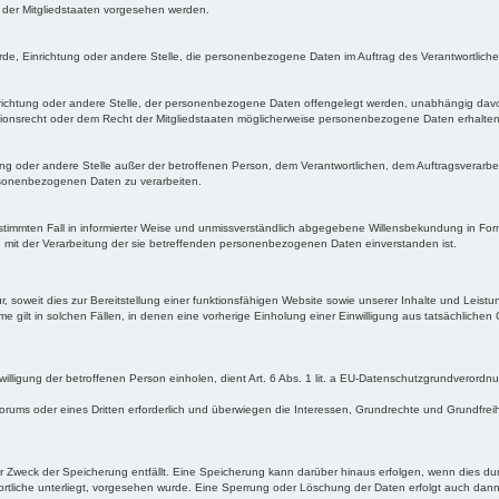
der Mitgliedstaaten vorgesehen werden.
hörde, Einrichtung oder andere Stelle, die personenbezogene Daten im Auftrag des Verantwortliche
inrichtung oder andere Stelle, der personenbezogene Daten offengelegt werden, unabhängig davon,
nsrecht oder dem Recht der Mitgliedstaaten möglicherweise personenbezogene Daten erhalten, 
ichtung oder andere Stelle außer der betroffenen Person, dem Verantwortlichen, dem Auftragsverar
ersonenbezogenen Daten zu verarbeiten.
n bestimmten Fall in informierter Weise und unmissverständlich abgegebene Willensbekundung in Fo
ie mit der Verarbeitung der sie betreffenden personenbezogenen Daten einverstanden ist.
 soweit dies zur Bereitstellung einer funktionsfähigen Website sowie unserer Inhalte und Leist
e gilt in solchen Fällen, in denen eine vorherige Einholung einer Einwilligung aus tatsächlichen
illigung der betroffenen Person einholen, dient Art. 6 Abs. 1 lit. a EU-Datenschutzgrundveror
orums oder eines Dritten erforderlich und überwiegen die Interessen, Grundrechte und Grundfreihe
Zweck der Speicherung entfällt. Eine Speicherung kann darüber hinaus erfolgen, wenn dies du
rtliche unterliegt, vorgesehen wurde. Eine Sperrung oder Löschung der Daten erfolgt auch dan