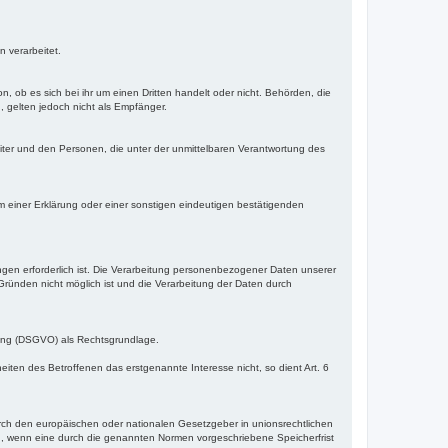
n verarbeitet.
 ob es sich bei ihr um einen Dritten handelt oder nicht. Behörden, die
gelten jedoch nicht als Empfänger.
beiter und den Personen, die unter der unmittelbaren Verantwortung des
rm einer Erklärung oder einer sonstigen eindeutigen bestätigenden
ungen erforderlich ist. Die Verarbeitung personenbezogener Daten unserer
 Gründen nicht möglich ist und die Verarbeitung der Daten durch
dnung (DSGVO) als Rechtsgrundlage.
iten des Betroffenen das erstgenannte Interesse nicht, so dient Art. 6
rch den europäischen oder nationalen Gesetzgeber in unionsrechtlichen
n, wenn eine durch die genannten Normen vorgeschriebene Speicherfrist