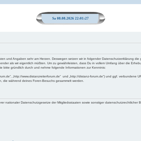
Sa 08.08.2026 22:01:28
n Daten und Angaben sehr am Herzen. Deswegen setzen wir in folgender Datenschutzerklärung di
ender als wir eigentlich müßten. Um zu gewährleisten, dass Du in vollem Umfang über die Er
nie bitte gründlich durch und nehme folgende Informationen zur Kenntnis:
forum.de“, „http://www.distanzreiterforum.de“ und „http://distanz-forum.de“) und ggf. verbundene UR
en, die während deines Foren-Besuchs gesammelt werden.
er nationaler Datenschutzgesetze der Mitgliedsstaaten sowie sonstiger datenschutzrechtlicher 