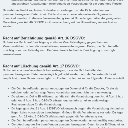
angestrebten Auswirkungen einer derartigen Verarbeitung für die betroffene Person.
Dir steht das Recht zu, Auskunft darüber zu verlangen, ob die Dich betreffenden
personenbezogenen Daten in ein Drittland oder an eine internationale Organisation
übermittelt werden. In diesem Zusammenhang kannat Du verlangen, über die geeigneten
Garantien gem. Art. 46 DSGVO im Zusammenhang mit der Übermittlung unterrichtet zu
werden.
Recht auf Berichtigung gemäß Art. 16 DSGVO:
Du hast ein Recht auf Berichtigung und/oder Vervollständigung gegenüber dem
Verantwortlichen, sofern die verarbeiteten personenbezogenen Daten, die Dich betreffen,
unrichtig oder unvollständig sind. Der Verantwortliche hat die Berichtigung unverzüglich
vorzunehmen.
Recht auf Löschung gemäß Art. 17 DSGVO:
Du kannst von dem Verantwortlichen verlangen, dass die Dich betreffenden
personenbezogenen Daten unverzüglich gelöscht werden, und der Verantwortliche ist
verpflichtet, diese Daten unverzüglich zu löschen, sofern einer der folgenden Gründe zutrifft:
Die Dich betreffenden personenbezogenen Daten sind für die Zwecke, für die sie
erhoben oder auf sonstige Weise verarbeitet wurden, nicht mehr notwendig.
Du widerrufst Deine Einwilligung, auf die sich die Verarbeitung gem. Art. 6 Abs. 1 lit. a
oder Art. 9 Abs. 2 lit. a DSGVO stützte, und es fehlt an einer anderweitigen
Rechtsgrundlage für die Verarbeitung.
Du legst gem. Art. 21 Abs. 1 DSGVO Widerspruch gegen die Verarbeitung ein und es
liegen keine vorrangigen berechtigten Gründe für die Verarbeitung vor, oder Du legst
gem. Art. 21 Abs. 2 DSGVO Widerspruch gegen die Verarbeitung ein.
Die Dich betreffenden personenbezogenen Daten wurden unrechtmäßig verarbeitet.
Die Löschung der Sie betreffenden personenbezogenen Daten ist zur Erfüllung einer