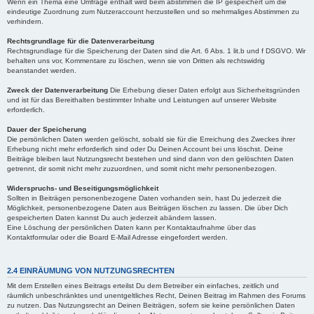
Wenn ein Thema eine Umfrage enthält wird beim abstimmen die IP gespeichert um die
eindeutige Zuordnung zum Nutzeraccount herzustellen und so mehrmaliges Abstimmen zu
verhindern.
Rechtsgrundlage für die Datenverarbeitung
Rechtsgrundlage für die Speicherung der Daten sind die Art. 6 Abs. 1 lit.b und f DSGVO. Wir
behalten uns vor, Kommentare zu löschen, wenn sie von Dritten als rechtswidrig
beanstandet werden.
Zweck der Datenverarbeitung
Die Erhebung dieser Daten erfolgt aus Sicherheitsgründen
und ist für das Bereithalten bestimmter Inhalte und Leistungen auf unserer Website
erforderlich.
Dauer der Speicherung
Die persönlichen Daten werden gelöscht, sobald sie für die Erreichung des Zweckes ihrer
Erhebung nicht mehr erforderlich sind oder Du Deinen Account bei uns löschst. Deine
Beiträge bleiben laut Nutzungsrecht bestehen und sind dann von den gelöschten Daten
getrennt, dir somit nicht mehr zuzuordnen, und somit nicht mehr personenbezogen.
Widerspruchs- und Beseitigungsmöglichkeit
Sollten in Beiträgen personenbezogene Daten vorhanden sein, hast Du jederzeit die
Möglichkeit, personenbezogene Daten aus Beiträgen löschen zu lassen. Die über Dich
gespeicherten Daten kannst Du auch jederzeit abändern lassen.
Eine Löschung der persönlichen Daten kann per Kontaktaufnahme über das
Kontaktformular oder die Board E-Mail Adresse eingefordert werden.
2.4 EINRÄUMUNG VON NUTZUNGSRECHTEN
Mit dem Erstellen eines Beitrags erteilst Du dem Betreiber ein einfaches, zeitlich und
räumlich unbeschränktes und unentgeltliches Recht, Deinen Beitrag im Rahmen des Forums
zu nutzen. Das Nutzungsrecht an Deinen Beiträgen, sofern sie keine persönlichen Daten