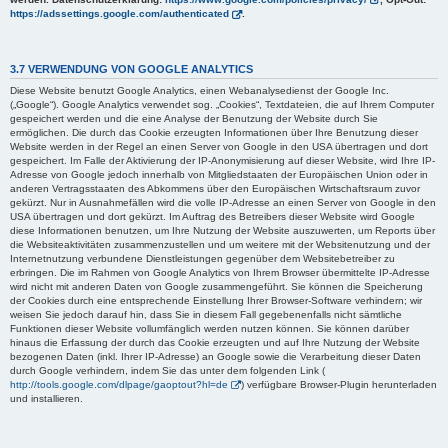
https://adssettings.google.com/authenticated
.
3.7 VERWENDUNG VON GOOGLE ANALYTICS
Diese Website benutzt Google Analytics, einen Webanalysedienst der Google Inc.
(„Google“). Google Analytics verwendet sog. „Cookies“, Textdateien, die auf Ihrem Computer
gespeichert werden und die eine Analyse der Benutzung der Website durch Sie
ermöglichen. Die durch das Cookie erzeugten Informationen über Ihre Benutzung dieser
Website werden in der Regel an einen Server von Google in den USA übertragen und dort
gespeichert. Im Falle der Aktivierung der IP-Anonymisierung auf dieser Website, wird Ihre IP-
Adresse von Google jedoch innerhalb von Mitgliedstaaten der Europäischen Union oder in
anderen Vertragsstaaten des Abkommens über den Europäischen Wirtschaftsraum zuvor
gekürzt. Nur in Ausnahmefällen wird die volle IP-Adresse an einen Server von Google in den
USA übertragen und dort gekürzt. Im Auftrag des Betreibers dieser Website wird Google
diese Informationen benutzen, um Ihre Nutzung der Website auszuwerten, um Reports über
die Websiteaktivitäten zusammenzustellen und um weitere mit der Websitenutzung und der
Internetnutzung verbundene Dienstleistungen gegenüber dem Websitebetreiber zu
erbringen. Die im Rahmen von Google Analytics von Ihrem Browser übermittelte IP-Adresse
wird nicht mit anderen Daten von Google zusammengeführt. Sie können die Speicherung
der Cookies durch eine entsprechende Einstellung Ihrer Browser-Software verhindern; wir
weisen Sie jedoch darauf hin, dass Sie in diesem Fall gegebenenfalls nicht sämtliche
Funktionen dieser Website vollumfänglich werden nutzen können. Sie können darüber
hinaus die Erfassung der durch das Cookie erzeugten und auf Ihre Nutzung der Website
bezogenen Daten (inkl. Ihrer IP-Adresse) an Google sowie die Verarbeitung dieser Daten
durch Google verhindern, indem Sie das unter dem folgenden Link (
http://tools.google.com/dlpage/gaoptout?hl=de
) verfügbare Browser-Plugin herunterladen
und installieren.