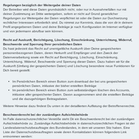
Regelungen bezüglich der Weitergabe deiner Daten
Der Betreiber wird diese Daten grundsätzlich nicht, oder nur in Ausnahmefällen nur mit
deiner Zustimmung an Dritte weitergeben, sofern er nicht auf Grund gesetzlicher
Regelungen zur Weitergabe der Daten verpflichtet ist oder die Daten zur Durchsetzung
rechtlicher Interessen erforderlich sind. Du nimmst zur Kenntnis, dass die von dir in deinem
Profil angegebenen Daten und deine Beiträge je nach Konfiguration im Internet verfügbar
und von jedermann abrufbar sein können.
Recht auf Auskunft, Berichtigung, Löschung, Einschränkung, Unterrichtung, Widerruf,
Beschwerde und Sperrung Ihrer persönlichen Daten
Du hast jederzeit das Recht auf unentgeltliche Auskunft über Deine gespeicherten
personenbezogenen Daten, deren Herkunft und Empfänger und den Zweck der
Datenverarbeitung sowie ein Recht auf Berichtigung, Löschung, Einschränkung,
Unterrichtung, Widerruf, Beschwerde und Sperrung dieser Daten. Dazu haben wir für die
Auskunft (Umfang der gespeicherten Daten) und Löschung besondere neue Funktionen für
Dich bereit gestellt:
Im Persönlichen Bereich einen Button zum download der bei uns gespeicherten
persönlichen Daten, inklusive der bisher erstellten Beiträge
Im persönlichen Bereich einen Button zum selbstständigen löschen des Accounts,
inklusive aller gespeicherter Daten. Davon ausgenommen sind die erstellten Beiträge
und die dazugehörigen Beitragsdaten.
Weitere Hinweise dazu findest Du unten in der detaillierten Auflistung der Betroffenenrechte.
Beschwerderecht bei der zuständigen Aufsichtsbehörde
Im Falle datenschutzrechtlicher Verstöße steht Dir ein Beschwerderecht bei der zuständigen
Aufsichtsbehörde zu. Zuständige Aufsichtsbehörde in datenschutzrechtlichen Fragen ist der
Landesdatenschutzbeauftragte des Bundeslandes, in dem wir unseren Sitz haben. Eine
Liste der Datenschutzbeauftragten sowie deren Kontaktdaten können folgendem Link
entnommen werden: