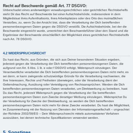
Recht auf Beschwerde gemäß Art. 77 DSGVO:
Unbeschadet eines anderweitigen verwaltungsrechtlichen oder gerichtlichen Rechtsbehelfs
steht Dir das Recht auf Beschwerde bei einer Aufsichtsbehörde, insbesondere in dem
Mitgliedstaat ihres Aufenthaltsorts, ihres Arbeitsplatzes oder des Orts des mutmaßlichen
Verstoßes, zu, wenn Du der Ansicht bist, dass die Verarbeitung der Dich betreffenden
personenbezogenen Daten gegen die DSGVO verstößt. Die Aufsichtsbehörde, bei der die
Beschwerde eingereicht wurde, unterrichtet den Beschwerdeführer über den Stand und die
Ergebnisse der Beschwerde einschließlich der Möglichkeit eines gerichtlichen Rechtsbehelfs
nach Art. 78 DSGVO.
4.2 WIDERSPRUCHSRECHT
Du hast das Recht, aus Gründen, die sich aus Deiner besonderen Situation ergeben,
jederzeit gegen die Verarbeitung der Dich betreffenden personenbezogenen Daten, die
aufgrund von Art. 6 Abs. 1 lit. e oder f DSGVO erfolgt, Widerspruch einzulegen. Der
Verantwortliche verarbeitet die Dich betreffenden personenbezogenen Daten nicht mehr, es
sei denn, er kann zwingende schutzwürdige Gründe für die Verarbeitung nachweisen, die
Ihre Interessen, Rechte und Freiheiten überwiegen, oder die Verarbeitung dient der
Geltendmachung, Ausübung oder Verteidigung von Rechtsansprüchen. Werden die Dich
betreffenden personenbezogenen Daten verarbeitet, um Direktwerbung zu betreiben, hast
Du das Recht, jederzeit Widerspruch gegen die Verarbeitung der Sie betreffenden
personenbezogenen Daten zum Zwecke derartiger Werbung einzulegen. Widersprichst Du
der Verarbeitung für Zwecke der Direktwerbung, so werden die Dich betreffenden
personenbezogenen Daten nicht mehr für diese Zwecke verarbeitet. Du hast die Möglichkeit,
im Zusammenhang mit der Nutzung von Diensten der Informationsgesellschaft – ungeachtet
der Richtlinie 2002/58/EG – Dein Widerspruchsrecht mittels automatisierter Verfahren
auszuüben, bei denen technische Spezifikationen verwendet werden.
5. Sonstiges