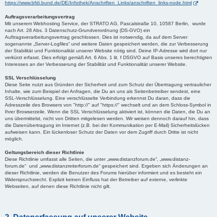
https://www.bfdi.bund.de/DE/Infothek/Anschriften_Links/anschriften_links-node.html
Auftragsverarbeitungsvertrag
Mit unserem Webhosting Service, der STRATO AG, Pascalstraße 10, 10587 Berlin, wurde
nach Art. 28 Abs. 3 Datenschutz-Grundverordnung (DS-GVO) ein
Auftragsverarbeitungsvertrag geschlossen. Dies ist notwendig, da auf dem Server
sogenannte „Server-Logfiles“ und weitere Daten gespeichert werden, die zur Verbesserung
der Stabilität und Funktionalität unserer Website nötig sind. Deine IP-Adresse wird dort nur
verkürzt erfasst. Dies erfolgt gemäß Art. 6 Abs. 1 lit. f DSGVO auf Basis unseres berechtigten
Interesses an der Verbesserung der Stabilität und Funktionalität unserer Website.
SSL Verschlüsselung
Diese Seite nutzt aus Gründen der Sicherheit und zum Schutz der Übertragung vertraulicher
Inhalte, wie zum Beispiel der Anfragen, die Du an uns als Seitenbetreiber sendest, eine
SSL-Verschlüsselung. Eine verschlüsselte Verbindung erkennst Du daran, dass die
Adresszeile des Browsers von "http://" auf "https://" wechselt und an dem Schloss-Symbol in
Ihrer Browserzeile. Wenn die SSL Verschlüsselung aktiviert ist, können die Daten, die Du an
uns übermittelst, nicht von Dritten mitgelesen werden. Wir weisen dennoch darauf hin, dass
die Datenübertragung im Internet (z.B. bei der Kommunikation per E-Mail) Sicherheitslücken
aufweisen kann. Ein lückenloser Schutz der Daten vor dem Zugriff durch Dritte ist nicht
möglich.
Geltungsbereich dieser Richtlinie
Diese Richtlinie umfasst alle Seiten, die unter „www.distanzforum.de“, „www.distanz-
forum.de“ und „www.distanzreiterforum.de“ gespeichert sind. Ergeben sich Änderungen an
dieser Richtlinie, werden die Benutzer des Forums hierüber informiert und es besteht ein
Widerspruchsrecht. Explizit keinen Einfluss hat der Betreiber auf externe, verlinkte
Webseiten, auf denen diese Richtlinie nicht gilt.