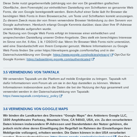
Diese Seite nutzt gegebenenfalls (abhängig von der von Dir gewählten grafischen
Oberfläche, dem Forenstyle) zur einheitlichen Darstellung von Schriftarten so genannte Web
Fonts, die von Google bereitgestellt werden. Beim Aufruf einer Seite lädt Ihr Browser die
benötigten Web Fonts in ihren Browsercache, um Texte und Schriftarten korrekt anzuzeigen.
Zu diesem Zweck muss der von Ihnen verwendete Browser Verbindung zu den Servern von
Google aufnehmen. Hierdurch erlangt Google Kenntnis darüber, dass über Ihre IP-Adresse
unsere Website aufgerufen wurde.
Die Nutzung von Google Web Fonts erfolgt im Interesse einer einheitlichen und
ansprechenden Darstellung unserer Online-Angebote. Dies stellt ein berechtigtes Interesse
im Sinne von Art. 6 Abs. 1 lit. f DSGVO dar. Wenn Ihr Browser Web Fonts nicht unterstützt,
wird eine Standardschrift von Ihrem Computer genutzt. Weitere Informationen zu Google
Web Fonts finden Sie unter https://developers.google.com/fonts/faq und in der
Datenschutzerklärung von Google:
https://www.google.com/policies/privacy/
Opt-Out für
Google Konten:
https://adssettings.google.com/authenticated
3.5 VERWENDUNG VON TAPATALK
Wir verwenden Tapatalk um die Platform auf mobile Endgeräte zu bringen. Tapatalk ruft
dafür Informationen vom Forum ab um sie in der App darstellen zu können. Weitere
Informationen insbesondere auch die Daten die bei der Nutzung der App gesammelt und
verwendet werden in der Datenschatzerklräung von Tapatalk:
https://www.tapatalk.com/privacy_policy
3.6 VERWENDUNG VON GOOGLE MAPS
Wir binden die Landkarten des Dienstes “Google Maps” des Anbieters Google LLC,
1600 Amphitheatre Parkway, Mountain View, CA 94043, USA, ein. Zu den verarbeiteten
Daten können insbesondere IP-Adressen und Standortdaten der Nutzer gehören, die
jedoch nicht ohne deren Einwilligung (im Regelfall im Rahmen der Einstellungen ihrer
Mobilgeräte vollzogen), erhoben werden. Die Daten können in den USA verarbeitet
werden. Datenschutzerklärung:
https://www.google.com/policies/privacy/
, Opt-Out: