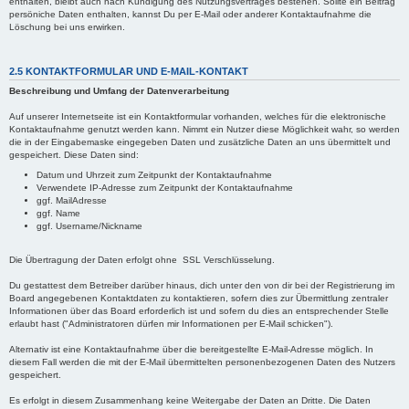
enthalten, bleibt auch nach Kündigung des Nutzungsvertrages bestehen. Sollte ein Beitrag
persöniche Daten enthalten, kannst Du per E-Mail oder anderer Kontaktaufnahme die
Löschung bei uns erwirken.
2.5 KONTAKTFORMULAR UND E-MAIL-KONTAKT
Beschreibung und Umfang der Datenverarbeitung
Auf unserer Internetseite ist ein Kontaktformular vorhanden, welches für die elektronische
Kontaktaufnahme genutzt werden kann. Nimmt ein Nutzer diese Möglichkeit wahr, so werden
die in der Eingabemaske eingegeben Daten und zusätzliche Daten an uns übermittelt und
gespeichert. Diese Daten sind:
Datum und Uhrzeit zum Zeitpunkt der Kontaktaufnahme
Verwendete IP-Adresse zum Zeitpunkt der Kontaktaufnahme
ggf. MailAdresse
ggf. Name
ggf. Username/Nickname
Die Übertragung der Daten erfolgt ohne SSL Verschlüsselung.
Du gestattest dem Betreiber darüber hinaus, dich unter den von dir bei der Registrierung im
Board angegebenen Kontaktdaten zu kontaktieren, sofern dies zur Übermittlung zentraler
Informationen über das Board erforderlich ist und sofern du dies an entsprechender Stelle
erlaubt hast ("Administratoren dürfen mir Informationen per E-Mail schicken").
Alternativ ist eine Kontaktaufnahme über die bereitgestellte E-Mail-Adresse möglich. In
diesem Fall werden die mit der E-Mail übermittelten personenbezogenen Daten des Nutzers
gespeichert.
Es erfolgt in diesem Zusammenhang keine Weitergabe der Daten an Dritte. Die Daten