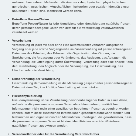
mehreren besonderen Merkmalen, die Ausdruck der physischen, physiologischen,
genetischen, psychischen, wirtschaftlichen, kulturellen oder sozialen Identität dieser
natürlichen Person sind, identifiziert werden kann.
Betroffene Person/Nutzer
Betroffene Person/Nutzer ist jede identifizierte oder identifizierbare natürliche Person,
deren personenbezogene Daten von dem für die Verarbeitung Verantwortlichen
verarbeitet werden.
Verarbeitung
Verarbeitung ist jeder mit oder ohne Hilfe automatisierter Verfahren ausgeführte
Vorgang oder jede solche Vorgangsreihe im Zusammenhang mit personenbezogenen
Daten wie das Erheben, das Erfassen, die Organisation, das Ordnen, die
Speicherung, die Anpassung oder Veränderung, das Auslesen, das Abfragen, die
Verwendung, die Offenlegung durch Übermittlung, Verbreitung oder eine andere Form
der Bereitstellung, den Abgleich oder die Verknüpfung, die Einschränkung, das
Löschen oder die Vernichtung.
Einschränkung der Verarbeitung
Einschränkung der Verarbeitung ist die Markierung gespeicherter personenbezogener
Daten mit dem Ziel, ihre künftige Verarbeitung einzuschränken.
Pseudonymisierung
Pseudonymisierung ist die Verarbeitung personenbezogener Daten in einer Weise,
auf welche die personenbezogenen Daten ohne Hinzuziehung zusätzlicher
Informationen nicht mehr einer spezifischen betroffenen Person zugeordnet werden
können, sofern diese zusätzlichen Informationen gesondert aufbewahrt werden und
technischen und organisatorischen Maßnahmen unterliegen, die gewährleisten, dass
die personenbezogenen Daten nicht einer identifizierten oder identifizierbaren
natürlichen Person zugewiesen werden.
Verantwortlicher oder für die Verarbeitung Verantwortlicher