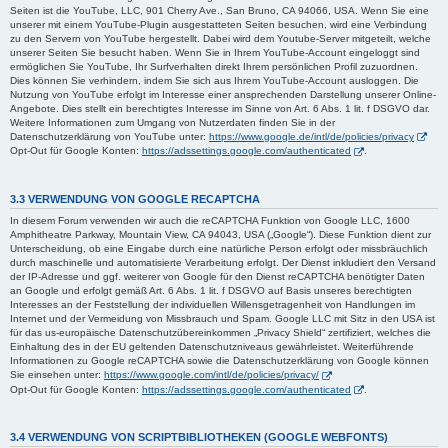
Seiten ist die YouTube, LLC, 901 Cherry Ave., San Bruno, CA 94066, USA. Wenn Sie eine
unserer mit einem YouTube-Plugin ausgestatteten Seiten besuchen, wird eine Verbindung
zu den Servern von YouTube hergestellt. Dabei wird dem Youtube-Server mitgeteilt, welche
unserer Seiten Sie besucht haben. Wenn Sie in Ihrem YouTube-Account eingeloggt sind
ermöglichen Sie YouTube, Ihr Surfverhalten direkt Ihrem persönlichen Profil zuzuordnen.
Dies können Sie verhindern, indem Sie sich aus Ihrem YouTube-Account ausloggen. Die
Nutzung von YouTube erfolgt im Interesse einer ansprechenden Darstellung unserer Online-
Angebote. Dies stellt ein berechtigtes Interesse im Sinne von Art. 6 Abs. 1 lit. f DSGVO dar.
Weitere Informationen zum Umgang von Nutzerdaten finden Sie in der
Datenschutzerklärung von YouTube unter:
https://www.google.de/intl/de/policies/privacy
Opt-Out für Google Konten:
https://adssettings.google.com/authenticated
.
3.3 VERWENDUNG VON GOOGLE RECAPTCHA
In diesem Forum verwenden wir auch die reCAPTCHA Funktion von Google LLC, 1600
Amphitheatre Parkway, Mountain View, CA 94043, USA („Google“). Diese Funktion dient zur
Unterscheidung, ob eine Eingabe durch eine natürliche Person erfolgt oder missbräuchlich
durch maschinelle und automatisierte Verarbeitung erfolgt. Der Dienst inkludiert den Versand
der IP-Adresse und ggf. weiterer von Google für den Dienst reCAPTCHA benötigter Daten
an Google und erfolgt gemäß Art. 6 Abs. 1 lit. f DSGVO auf Basis unseres berechtigten
Interesses an der Feststellung der individuellen Willensgetragenheit von Handlungen im
Internet und der Vermeidung von Missbrauch und Spam. Google LLC mit Sitz in den USA ist
für das us-europäische Datenschutzübereinkommen „Privacy Shield“ zertifiziert, welches die
Einhaltung des in der EU geltenden Datenschutzniveaus gewährleistet. Weiterführende
Informationen zu Google reCAPTCHA sowie die Datenschutzerklärung von Google können
Sie einsehen unter:
https://www.google.com/intl/de/policies/privacy/
Opt-Out für Google Konten:
https://adssettings.google.com/authenticated
.
3.4 VERWENDUNG VON SCRIPTBIBLIOTHEKEN (GOOGLE WEBFONTS)