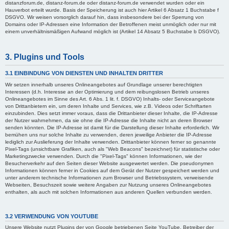
distanzforum.de, distanz-forum.de oder distanz-forum.de verwendet wurden oder ein
Hauverbot erteilt wurde. Basis der Speicherung ist auch hier Artikel 6 Absatz 1 Buchstabe f
DSGVO. Wir weisen vorsorglich darauf hin, dass insbesondere bei der Sperrung von
Domains oder IP-Adressen eine Information der Betroffenen meist unmöglich oder nur mit
einem unverhältnismäßigen Aufwand möglich ist (Artikel 14 Absatz 5 Buchstabe b DSGVO).
3. Plugins und Tools
3.1 EINBINDUNG VON DIENSTEN UND INHALTEN DRITTER
Wir setzen innerhalb unseres Onlineangebotes auf Grundlage unserer berechtigten
Interessen (d.h. Interesse an der Optimierung und dem reibungslosen Betrieb unseres
Onlineangebotes im Sinne des Art. 6 Abs. 1 lit. f. DSGVO) Inhalts- oder Serviceangebote
von Drittanbietern ein, um deren Inhalte und Services, wie z.B. Videos oder Schriftarten
einzubinden. Dies setzt immer voraus, dass die Drittanbieter dieser Inhalte, die IP-Adresse
der Nutzer wahrnehmen, da sie ohne die IP-Adresse die Inhalte nicht an deren Browser
senden könnten. Die IP-Adresse ist damit für die Darstellung dieser Inhalte erforderlich. Wir
bemühen uns nur solche Inhalte zu verwenden, deren jeweilige Anbieter die IP-Adresse
lediglich zur Auslieferung der Inhalte verwenden. Drittanbieter können ferner so genannte
Pixel-Tags (unsichtbare Grafiken, auch als "Web Beacons" bezeichnet) für statistische oder
Marketingzwecke verwenden. Durch die "Pixel-Tags" können Informationen, wie der
Besucherverkehr auf den Seiten dieser Website ausgewertet werden. Die pseudonymen
Informationen können ferner in Cookies auf dem Gerät der Nutzer gespeichert werden und
unter anderem technische Informationen zum Browser und Betriebssystem, verweisende
Webseiten, Besuchszeit sowie weitere Angaben zur Nutzung unseres Onlineangebotes
enthalten, als auch mit solchen Informationen aus anderen Quellen verbunden werden.
3.2 VERWENDUNG VON YOUTUBE
Unsere Website nutzt Plugins der von Google betriebenen Seite YouTube. Betreiber der