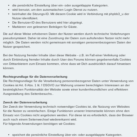
die persönliche Einstellung über ein- oder ausgeklappte Kategorien.
wird benutzt, um den automatischen Login Dienst zu nutzen.
beinhaltet die Sitzungs-ID. Mit diesem Cookie wird in Verbindung mit phpbb3_u der
Nutzer identifiziert.
Die Benutzer-ID des Benutzers wird hier abgelegt.
Markieren von gelesenen Beiträgen für Gäste.
Die auf diese Weise erhobenen Daten der Nutzer werden durch technische Vorkehrungen
pseudonymisiert. Daher ist eine Zuordnung der Daten zum aufrufenden Nutzer nicht mehr
möglich. Die Daten werden nicht gemeinsam mit sonstigen personenbezogenen Daten der
Nutzer gespeichert.
Bei der Nutzung fremder Inhalte über diese Website - z.B. im Fall einer Verlinkung oder
durch Einbindung fremder Inhalte durch User des Forums können gegebenenfalls Cookies
von Drittanbietern zum Einsatz kommen, ohne dass wir Dich ausdrücklich darauf hinweisen
können.
Rechtsgrundlage für die Datenverarbeitung
Die Rechtsgrundlage für die Verarbeitung personenbezogener Daten unter Verwendung von
Cookies ist Art. 6 Abs. 1 lit. f DSGVO zur Wahrung unserer berechtigten Interessen an der
bestmöglichen Funktionalität der Website sowie einer kundenfreundlichen und effektiven
Ausgestaltung des Seitenbesuchs..
Zweck der Datenverarbeitung
Der Zweck der Verwendung technisch notwendiger Cookies ist, die Nutzung von Websites
für die Nutzer zu vereinfachen. Einige Funktionen unserer Internetseite können ohne den
Einsatz von Cookies nicht angeboten werden. Für diese ist es erforderlich, dass der Browser
auch nach einem Seitenwechsel wiedererkannt wird.
Für folgende Anwendungen benötigen wir Cookies:
speichert die persönliche Einstellung über ein- oder ausgeklappte Kategorien.