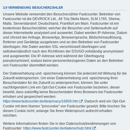
3.9 VERWENDUNG BESUCHERZÄHLER
Unsere Website verwendet den Besucherzähler Fastcounter. Betreiber von
Fastcounter ist die DEVROCK Ltd., 48 Triq Stella Maris, SLM 1765, Sliema,
Malta. Serverstandort: Deutschland, Frankfurt am Main. Fastcounter ist ein
kostenloser Besucherzähler, welcher die Besucher und Seitenaufrufe auf
dieser Internetseite analysiert und auswertet. Dabei werden IP-Adresse, Datum
und Uhrzeit der Anfrage, Browsertyp, Browsersprache, Bildschirmauflösung,
Referrer und Gerätetyp ausgelesen und an den Betreiber von Fastcounter
übertragen. Alle Daten werden SSL-verschlüsselt übertragen und
selbstverständlich nach den Richtlinien der DSVGO vollständig anonymisiert
und ausgewertet. Die IP-Adresse wird während der Übertragung
pseudonymisiert, sodass keine personenbezogenen Daten an den Betreiber
von Fastcounter übermittelt werden.
Der Datenerhebung und -speicherung können Sie jederzeit mit Wirkung für die
Zukunft widersprechen. Um einer Datenerhebung und -speicherung Ihrer
Besucherdaten für die Zukunft zu widersprechen, können Sie unter
nachfolgendem Link ein Opt-Out-Cookie von Fastcounter beziehen, dieser
bewirkt, dass zukünftig keine Besucherdaten Ihres Browsers bei Fastcounter
erhoben und gespeichert werden:
https://www.fastcounter.de/de/privacy/16809.htm
. Dadurch wird ein Opt-Out-
Cookie mit dem Namen "privcookie" von Fastcounter gesetzt. Bitte löschen Sie
diesen Cookie nicht, solange Sie Ihren Widerspruch aufrecht erhalten
möchten.
Weitere Informationen finden Sie in den Datenschutzbestimmungen von
Fastcounter:
https://www.fastcounter.de/datenschutz.html
.