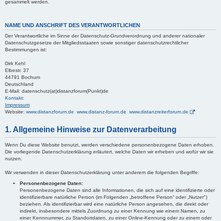
gesammelt werden.
NAME UND ANSCHRIFT DES VERANTWORTLICHEN
Der Verantwortliche im Sinne der Datenschutz-Grundverordnung und anderer nationaler
Datenschutzgesetze der Mitgliedsstaaten sowie sonstiger datenschutzrechtlicher
Bestimmungen ist:
Dirk Kehl
Elbestr. 37
44791 Bochum
Deutschland
E-Mail: datenschutz(at)distanzforum(Punkt)de
Kontakt:
Impressum
Website:
www.distanzforum.de www.distanz-forum.de www.distanzreiterforum.de
1. Allgemeine Hinweise zur Datenverarbeitung
Wenn Du diese Website benutzt, werden verschiedene personenbezogene Daten erhoben.
Die vorliegende Datenschutzerklärung erläutert, welche Daten wir erheben und wofür wir sie
nutzen.
Wir verwenden in dieser Datenschutzerklärung unter anderem die folgenden Begriffe:
Personenbezogene Daten:
Personenbezogene Daten sind alle Informationen, die sich auf eine identifizierte oder
identifizierbare natürliche Person (im Folgenden „betroffene Person“ oder „Nutzer")
beziehen. Als identifizierbar wird eine natürliche Person angesehen, die direkt oder
indirekt, insbesondere mittels Zuordnung zu einer Kennung wie einem Namen, zu
einer Kennnummer, zu Standortdaten, zu einer Online-Kennung oder zu einem oder