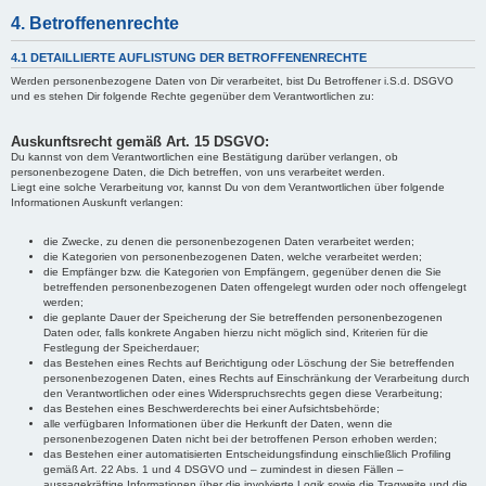
4. Betroffenenrechte
4.1 DETAILLIERTE AUFLISTUNG DER BETROFFENENRECHTE
Werden personenbezogene Daten von Dir verarbeitet, bist Du Betroffener i.S.d. DSGVO
und es stehen Dir folgende Rechte gegenüber dem Verantwortlichen zu:
Auskunftsrecht gemäß Art. 15 DSGVO:
Du kannst von dem Verantwortlichen eine Bestätigung darüber verlangen, ob
personenbezogene Daten, die Dich betreffen, von uns verarbeitet werden.
Liegt eine solche Verarbeitung vor, kannst Du von dem Verantwortlichen über folgende
Informationen Auskunft verlangen:
die Zwecke, zu denen die personenbezogenen Daten verarbeitet werden;
die Kategorien von personenbezogenen Daten, welche verarbeitet werden;
die Empfänger bzw. die Kategorien von Empfängern, gegenüber denen die Sie
betreffenden personenbezogenen Daten offengelegt wurden oder noch offengelegt
werden;
die geplante Dauer der Speicherung der Sie betreffenden personenbezogenen
Daten oder, falls konkrete Angaben hierzu nicht möglich sind, Kriterien für die
Festlegung der Speicherdauer;
das Bestehen eines Rechts auf Berichtigung oder Löschung der Sie betreffenden
personenbezogenen Daten, eines Rechts auf Einschränkung der Verarbeitung durch
den Verantwortlichen oder eines Widerspruchsrechts gegen diese Verarbeitung;
das Bestehen eines Beschwerderechts bei einer Aufsichtsbehörde;
alle verfügbaren Informationen über die Herkunft der Daten, wenn die
personenbezogenen Daten nicht bei der betroffenen Person erhoben werden;
das Bestehen einer automatisierten Entscheidungsfindung einschließlich Profiling
gemäß Art. 22 Abs. 1 und 4 DSGVO und – zumindest in diesen Fällen –
aussagekräftige Informationen über die involvierte Logik sowie die Tragweite und die