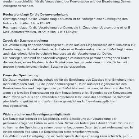
werden ausschließlich für die Verarbeitung der Konversation und der Bearbeitung Deines
Anliegens verwendet.
Rechtsgrundlage für die Datenverarbeitung
Rechtsgrundlage für die Verarbeitung der Daten ist bei Vorliegen einer Einwilligung des
Nutzers Art. 6 Abs. 1 lit. a DSGVO.
Rechtsgrundlage für die Verarbeitung der Daten, die im Zuge einer Übersendung einer E-
Mail übermittelt werden, ist Art. 6 Abs. 1 lit. f DSGVO.
Zweck der Datenverarbeitung
Die Verarbeitung der personenbezogenen Daten aus der Eingabemaske dient uns allein zur
Bearbeitung der Kontaktaufnahme. Im Falle einer Kontaktaufnahme per E-Mail liegt hieran
auch das erforderliche berechtigte Interesse an der Verarbeitung der Daten.
Die sonstigen während des Absendevorgangs verarbeiteten personenbezogenen Daten
dienen dazu, einen Missbrauch des Kontaktformulars zu verhindern und die Sicherheit
unserer informationstechnischen Systeme sicherzustellen.
Dauer der Speicherung
Die Daten werden gelöscht, sobald sie für die Erreichung des Zweckes ihrer Erhebung nicht
mehr erforderlich sind. Für die personenbezogenen Daten aus der Eingabemaske des
Kontaktformulars und diejenigen, die per E-Mail übersandt wurden, ist dies dann der Fall,
wenn die jeweilige Konversation mit dem Nutzer beendet ist. Beendet ist die Konversation
dann, wenn sich aus den Umständen entnehmen lässt, dass der betroffene Sachverhalt
abschließend geklärt ist und sofern keine gesetzlichen Aufbewahrungspflichten
entgegenstehen.
Widerspruchs- und Beseitigungsmöglichkeit
Der Nutzer hat jederzeit die Möglichkeit, seine Einwilligung zur Verarbeitung der
personenbezogenen Daten zu widerrufen. Nimmt der Nutzer per E-Mail Kontakt mit uns auf,
so kann er der Speicherung seiner personenbezogenen Daten jederzeit widersprechen. In
einem solchen Fall kann die Konversation nicht fortgeführt werden.
Ein Widerruf der Einwilligung und ein Widerspruch der Speicherung kann schriftlich, per E-