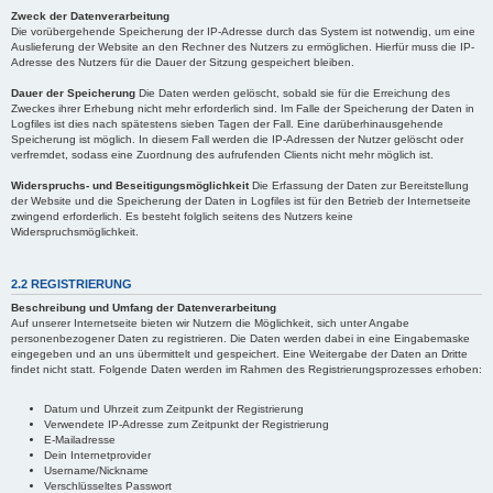
Zweck der Datenverarbeitung
Die vorübergehende Speicherung der IP-Adresse durch das System ist notwendig, um eine
Auslieferung der Website an den Rechner des Nutzers zu ermöglichen. Hierfür muss die IP-
Adresse des Nutzers für die Dauer der Sitzung gespeichert bleiben.
Dauer der Speicherung
Die Daten werden gelöscht, sobald sie für die Erreichung des
Zweckes ihrer Erhebung nicht mehr erforderlich sind. Im Falle der Speicherung der Daten in
Logfiles ist dies nach spätestens sieben Tagen der Fall. Eine darüberhinausgehende
Speicherung ist möglich. In diesem Fall werden die IP-Adressen der Nutzer gelöscht oder
verfremdet, sodass eine Zuordnung des aufrufenden Clients nicht mehr möglich ist.
Widerspruchs- und Beseitigungsmöglichkeit
Die Erfassung der Daten zur Bereitstellung
der Website und die Speicherung der Daten in Logfiles ist für den Betrieb der Internetseite
zwingend erforderlich. Es besteht folglich seitens des Nutzers keine
Widerspruchsmöglichkeit.
2.2 REGISTRIERUNG
Beschreibung und Umfang der Datenverarbeitung
Auf unserer Internetseite bieten wir Nutzern die Möglichkeit, sich unter Angabe
personenbezogener Daten zu registrieren. Die Daten werden dabei in eine Eingabemaske
eingegeben und an uns übermittelt und gespeichert. Eine Weitergabe der Daten an Dritte
findet nicht statt. Folgende Daten werden im Rahmen des Registrierungsprozesses erhoben:
Datum und Uhrzeit zum Zeitpunkt der Registrierung
Verwendete IP-Adresse zum Zeitpunkt der Registrierung
E-Mailadresse
Dein Internetprovider
Username/Nickname
Verschlüsseltes Passwort