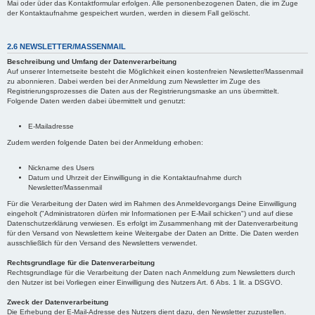
Mai oder üder das Kontaktformular erfolgen. Alle personenbezogenen Daten, die im Zuge
der Kontaktaufnahme gespeichert wurden, werden in diesem Fall gelöscht.
2.6 NEWSLETTER/MASSENMAIL
Beschreibung und Umfang der Datenverarbeitung
Auf unserer Internetseite besteht die Möglichkeit einen kostenfreien Newsletter/Massenmail
zu abonnieren. Dabei werden bei der Anmeldung zum Newsletter im Zuge des
Registrierungsprozesses die Daten aus der Registrierungsmaske an uns übermittelt.
Folgende Daten werden dabei übermittelt und genutzt:
E-Mailadresse
Zudem werden folgende Daten bei der Anmeldung erhoben:
Nickname des Users
Datum und Uhrzeit der Einwilligung in die Kontaktaufnahme durch
Newsletter/Massenmail
Für die Verarbeitung der Daten wird im Rahmen des Anmeldevorgangs Deine Einwilligung
eingeholt ("Administratoren dürfen mir Informationen per E-Mail schicken") und auf diese
Datenschutzerklärung verwiesen. Es erfolgt im Zusammenhang mit der Datenverarbeitung
für den Versand von Newslettern keine Weitergabe der Daten an Dritte. Die Daten werden
ausschließlich für den Versand des Newsletters verwendet.
Rechtsgrundlage für die Datenverarbeitung
Rechtsgrundlage für die Verarbeitung der Daten nach Anmeldung zum Newsletters durch
den Nutzer ist bei Vorliegen einer Einwilligung des Nutzers Art. 6 Abs. 1 lit. a DSGVO.
Zweck der Datenverarbeitung
Die Erhebung der E-Mail-Adresse des Nutzers dient dazu, den Newsletter zuzustellen.