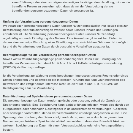
einer Erklärung oder einer sonstigen eindeutigen bestätigenden Handlung, mit der die
betroffene Person zu verstehen gibt, dass sie mit der Verarbeitung der sie
betreffenden personenbezogenen Daten einverstanden ist.
Umfang der Verarbeitung personenbezogener Daten
Wir verarbeiten personenbezogene Daten unserer Nutzer grundsätzlich nur, soweit dies zur
Bereitstellung einer funktionsfähigen Website sowie unserer Inhalte und Leistungen
erforderlich ist. Die Verarbeitung personenbezogener Daten unserer Nutzer erfolgt
regelmäßig nur nach Einwilligung des Nutzers. Eine Ausnahme gilt in solchen Fällen, in
denen eine vorherige Einholung einer Einwilligung aus tatsächlichen Gründen nicht möglich
ist und die Verarbeitung der Daten durch gesetzliche Vorschriften gestattet ist.
Rechtsgrundlage für die Verarbeitung personenbezogener Daten
Soweit wir für Verarbeitungsvorgänge personenbezogener Daten eine Einwilligung der
betroffenen Person einholen, dient Art. 6 Abs. 1 lit. a EU-Datenschutzgrundverordnung
(DSGVO) als Rechtsgrundlage.
Ist die Verarbeitung zur Wahrung eines berechtigten Interesses unseres Forums oder eines
Dritten erforderlich und überwiegen die Interessen, Grundrechte und Grundfreiheiten des
Betroffenen das erstgenannte Interesse nicht, so dient Art. 6 Abs. 1 lit. f DSGVO als
Rechtsgrundlage für die Verarbeitung.
Datenlöschung und Speicherdauer personenbezogener Daten
Die personenbezogenen Daten werden gelöscht oder gesperrt, sobald der Zweck der
Speicherung entfällt. Eine Speicherung kann darüber hinaus erfolgen, wenn dies durch den
europäischen oder nationalen Gesetzgeber in unionsrechtlichen Verordnungen, Gesetzen
oder sonstigen Vorschriften, denen der Verantwortliche unterliegt, vorgesehen wurde. Eine
Sperrung oder Löschung der Daten erfolgt auch dann, wenn eine durch die genannten
Normen vorgeschriebene Speicherfrist abläuft, es sei denn, dass eine Erforderlichkeit zur
weiteren Speicherung der Daten für einen Vertragsabschluss oder eine Vertragserfüllung
besteht.