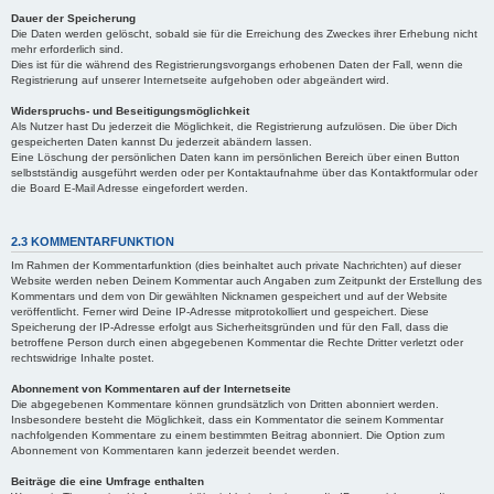
Dauer der Speicherung
Die Daten werden gelöscht, sobald sie für die Erreichung des Zweckes ihrer Erhebung nicht
mehr erforderlich sind.
Dies ist für die während des Registrierungsvorgangs erhobenen Daten der Fall, wenn die
Registrierung auf unserer Internetseite aufgehoben oder abgeändert wird.
Widerspruchs- und Beseitigungsmöglichkeit
Als Nutzer hast Du jederzeit die Möglichkeit, die Registrierung aufzulösen. Die über Dich
gespeicherten Daten kannst Du jederzeit abändern lassen.
Eine Löschung der persönlichen Daten kann im persönlichen Bereich über einen Button
selbstständig ausgeführt werden oder per Kontaktaufnahme über das Kontaktformular oder
die Board E-Mail Adresse eingefordert werden.
2.3 KOMMENTARFUNKTION
Im Rahmen der Kommentarfunktion (dies beinhaltet auch private Nachrichten) auf dieser
Website werden neben Deinem Kommentar auch Angaben zum Zeitpunkt der Erstellung des
Kommentars und dem von Dir gewählten Nicknamen gespeichert und auf der Website
veröffentlicht. Ferner wird Deine IP-Adresse mitprotokolliert und gespeichert. Diese
Speicherung der IP-Adresse erfolgt aus Sicherheitsgründen und für den Fall, dass die
betroffene Person durch einen abgegebenen Kommentar die Rechte Dritter verletzt oder
rechtswidrige Inhalte postet.
Abonnement von Kommentaren auf der Internetseite
Die abgegebenen Kommentare können grundsätzlich von Dritten abonniert werden.
Insbesondere besteht die Möglichkeit, dass ein Kommentator die seinem Kommentar
nachfolgenden Kommentare zu einem bestimmten Beitrag abonniert. Die Option zum
Abonnement von Kommentaren kann jederzeit beendet werden.
Beiträge die eine Umfrage enthalten