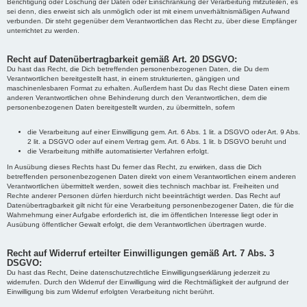
Berichtigung oder Löschung der Daten oder Einschränkung der Verarbeitung mitzuteilen, es
sei denn, dies erweist sich als unmöglich oder ist mit einem unverhältnismäßigen Aufwand
verbunden. Dir steht gegenüber dem Verantwortlichen das Recht zu, über diese Empfänger
unterrichtet zu werden.
Recht auf Datenübertragbarkeit gemäß Art. 20 DSGVO:
Du hast das Recht, die Dich betreffenden personenbezogenen Daten, die Du dem
Verantwortlichen bereitgestellt hast, in einem strukturierten, gängigen und
maschinenlesbaren Format zu erhalten. Außerdem hast Du das Recht diese Daten einem
anderen Verantwortlichen ohne Behinderung durch den Verantwortlichen, dem die
personenbezogenen Daten bereitgestellt wurden, zu übermitteln, sofern
die Verarbeitung auf einer Einwilligung gem. Art. 6 Abs. 1 lit. a DSGVO oder Art. 9 Abs.
2 lit. a DSGVO oder auf einem Vertrag gem. Art. 6 Abs. 1 lit. b DSGVO beruht und
die Verarbeitung mithilfe automatisierter Verfahren erfolgt.
In Ausübung dieses Rechts hast Du ferner das Recht, zu erwirken, dass die Dich
betreffenden personenbezogenen Daten direkt von einem Verantwortlichen einem anderen
Verantwortlichen übermittelt werden, soweit dies technisch machbar ist. Freiheiten und
Rechte anderer Personen dürfen hierdurch nicht beeinträchtigt werden. Das Recht auf
Datenübertragbarkeit gilt nicht für eine Verarbeitung personenbezogener Daten, die für die
Wahrnehmung einer Aufgabe erforderlich ist, die im öffentlichen Interesse liegt oder in
Ausübung öffentlicher Gewalt erfolgt, die dem Verantwortlichen übertragen wurde.
Recht auf Widerruf erteilter Einwilligungen gemäß Art. 7 Abs. 3
DSGVO:
Du hast das Recht, Deine datenschutzrechtliche Einwilligungserklärung jederzeit zu
widerrufen. Durch den Widerruf der Einwilligung wird die Rechtmäßigkeit der aufgrund der
Einwilligung bis zum Widerruf erfolgten Verarbeitung nicht berührt.