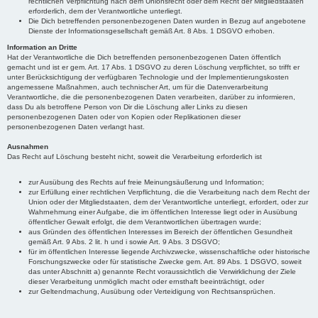
rechtlichen Verpflichtung nach dem Unionsrecht oder dem Recht der Mitgliedstaaten
erforderlich, dem der Verantwortliche unterliegt.
Die Dich betreffenden personenbezogenen Daten wurden in Bezug auf angebotene
Dienste der Informationsgesellschaft gemäß Art. 8 Abs. 1 DSGVO erhoben.
Information an Dritte
Hat der Verantwortliche die Dich betreffenden personenbezogenen Daten öffentlich
gemacht und ist er gem. Art. 17 Abs. 1 DSGVO zu deren Löschung verpflichtet, so trifft er
unter Berücksichtigung der verfügbaren Technologie und der Implementierungskosten
angemessene Maßnahmen, auch technischer Art, um für die Datenverarbeitung
Verantwortliche, die die personenbezogenen Daten verarbeiten, darüber zu informieren,
dass Du als betroffene Person von Dir die Löschung aller Links zu diesen
personenbezogenen Daten oder von Kopien oder Replikationen dieser
personenbezogenen Daten verlangt hast.
Ausnahmen
Das Recht auf Löschung besteht nicht, soweit die Verarbeitung erforderlich ist
zur Ausübung des Rechts auf freie Meinungsäußerung und Information;
zur Erfüllung einer rechtlichen Verpflichtung, die die Verarbeitung nach dem Recht der
Union oder der Mitgliedstaaten, dem der Verantwortliche unterliegt, erfordert, oder zur
Wahrnehmung einer Aufgabe, die im öffentlichen Interesse liegt oder in Ausübung
öffentlicher Gewalt erfolgt, die dem Verantwortlichen übertragen wurde;
aus Gründen des öffentlichen Interesses im Bereich der öffentlichen Gesundheit
gemäß Art. 9 Abs. 2 lit. h und i sowie Art. 9 Abs. 3 DSGVO;
für im öffentlichen Interesse liegende Archivzwecke, wissenschaftliche oder historische
Forschungszwecke oder für statistische Zwecke gem. Art. 89 Abs. 1 DSGVO, soweit
das unter Abschnitt a) genannte Recht voraussichtlich die Verwirklichung der Ziele
dieser Verarbeitung unmöglich macht oder ernsthaft beeinträchtigt, oder
zur Geltendmachung, Ausübung oder Verteidigung von Rechtsansprüchen.