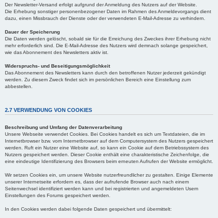
Der Newsletter-Versand erfolgt aufgrund der Anmeldung des Nutzers auf der Website.
Die Erhebung sonstiger personenbezogener Daten im Rahmen des Anmeldevorgangs dient
dazu, einen Missbrauch der Dienste oder der verwendeten E-Mail-Adresse zu verhindern.
Dauer der Speicherung
Die Daten werden gelöscht, sobald sie für die Erreichung des Zweckes ihrer Erhebung nicht
mehr erforderlich sind. Die E-Mail-Adresse des Nutzers wird demnach solange gespeichert,
wie das Abonnement des Newsletters aktiv ist.
Widerspruchs- und Beseitigungsmöglichkeit
Das Abonnement des Newsletters kann durch den betroffenen Nutzer jederzeit gekündigt
werden. Zu diesem Zweck findet sich im persönlichen Bereich eine Einstellung zum
abbestellen.
2.7 VERWENDUNG VON COOKIES
Beschreibung und Umfang der Datenverarbeitung
Unsere Webseite verwendet Cookies. Bei Cookies handelt es sich um Textdateien, die im
Internetbrowser bzw. vom Internetbrowser auf dem Computersystem des Nutzers gespeichert
werden. Ruft ein Nutzer eine Website auf, so kann ein Cookie auf dem Betriebssystem des
Nutzers gespeichert werden. Dieser Cookie enthält eine charakteristische Zeichenfolge, die
eine eindeutige Identifizierung des Browsers beim erneuten Aufrufen der Website ermöglicht.
Wir setzen Cookies ein, um unsere Website nutzerfreundlicher zu gestalten. Einige Elemente
unserer Internetseite erfordern es, dass der aufrufende Browser auch nach einem
Seitenwechsel identifiziert werden kann und bei registrierten und angemeldeten Usern
Einstellungen des Forums gespeichert werden.
In den Cookies werden dabei folgende Daten gespeichert und übermittelt: