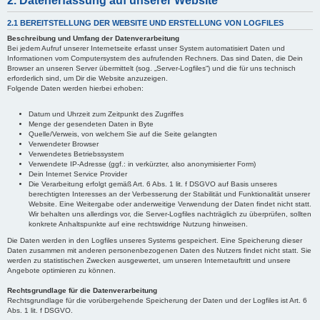
2. Datenerfassung auf unserer Website
2.1 BEREITSTELLUNG DER WEBSITE UND ERSTELLUNG VON LOGFILES
Beschreibung und Umfang der Datenverarbeitung
Bei jedem Aufruf unserer Internetseite erfasst unser System automatisiert Daten und
Informationen vom Computersystem des aufrufenden Rechners. Das sind Daten, die Dein
Browser an unseren Server übermittelt (sog. „Server-Logfiles“) und die für uns technisch
erforderlich sind, um Dir die Website anzuzeigen.
Folgende Daten werden hierbei erhoben:
Datum und Uhrzeit zum Zeitpunkt des Zugriffes
Menge der gesendeten Daten in Byte
Quelle/Verweis, von welchem Sie auf die Seite gelangten
Verwendeter Browser
Verwendetes Betriebssystem
Verwendete IP-Adresse (ggf.: in verkürzter, also anonymisierter Form)
Dein Internet Service Provider
Die Verarbeitung erfolgt gemäß Art. 6 Abs. 1 lit. f DSGVO auf Basis unseres
berechtigten Interesses an der Verbesserung der Stabilität und Funktionalität unserer
Website. Eine Weitergabe oder anderweitige Verwendung der Daten findet nicht statt.
Wir behalten uns allerdings vor, die Server-Logfiles nachträglich zu überprüfen, sollten
konkrete Anhaltspunkte auf eine rechtswidrige Nutzung hinweisen.
Die Daten werden in den Logfiles unseres Systems gespeichert. Eine Speicherung dieser
Daten zusammen mit anderen personenbezogenen Daten des Nutzers findet nicht statt. Sie
werden zu statistischen Zwecken ausgewertet, um unseren Internetauftritt und unsere
Angebote optimieren zu können.
Rechtsgrundlage für die Datenverarbeitung
Rechtsgrundlage für die vorübergehende Speicherung der Daten und der Logfiles ist Art. 6
Abs. 1 lit. f DSGVO.