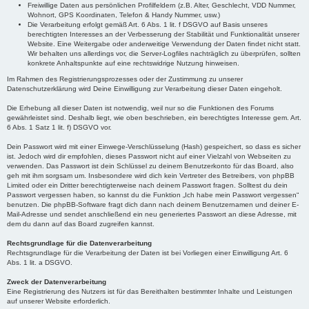
Freiwillige Daten aus persönlichen Profilfeldern (z.B. Alter, Geschlecht, VDD Nummer,
Wohnort, GPS Koordinaten, Telefon & Handy Nummer, usw.)
Die Verarbeitung erfolgt gemäß Art. 6 Abs. 1 lit. f DSGVO auf Basis unseres
berechtigten Interesses an der Verbesserung der Stabilität und Funktionalität unserer
Website. Eine Weitergabe oder anderweitige Verwendung der Daten findet nicht statt.
Wir behalten uns allerdings vor, die Server-Logfiles nachträglich zu überprüfen, sollten
konkrete Anhaltspunkte auf eine rechtswidrige Nutzung hinweisen.
Im Rahmen des Registrierungsprozesses oder der Zustimmung zu unserer
Datenschutzerklärung wird Deine Einwilligung zur Verarbeitung dieser Daten eingeholt.
Die Erhebung all dieser Daten ist notwendig, weil nur so die Funktionen des Forums
gewährleistet sind. Deshalb liegt, wie oben beschrieben, ein berechtigtes Interesse gem. Art.
6 Abs. 1 Satz 1 lit. f) DSGVO vor.
Dein Passwort wird mit einer Einwege-Verschlüsselung (Hash) gespeichert, so dass es sicher
ist. Jedoch wird dir empfohlen, dieses Passwort nicht auf einer Vielzahl von Webseiten zu
verwenden. Das Passwort ist dein Schlüssel zu deinem Benutzerkonto für das Board, also
geh mit ihm sorgsam um. Insbesondere wird dich kein Vertreter des Betreibers, von phpBB
Limited oder ein Dritter berechtigterweise nach deinem Passwort fragen. Solltest du dein
Passwort vergessen haben, so kannst du die Funktion „Ich habe mein Passwort vergessen“
benutzen. Die phpBB-Software fragt dich dann nach deinem Benutzernamen und deiner E-
Mail-Adresse und sendet anschließend ein neu generiertes Passwort an diese Adresse, mit
dem du dann auf das Board zugreifen kannst.
Rechtsgrundlage für die Datenverarbeitung
Rechtsgrundlage für die Verarbeitung der Daten ist bei Vorliegen einer Einwilligung Art. 6
Abs. 1 lit. a DSGVO.
Zweck der Datenverarbeitung
Eine Registrierung des Nutzers ist für das Bereithalten bestimmter Inhalte und Leistungen
auf unserer Website erforderlich.