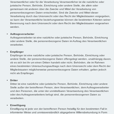
Verantwortlicher oder für die Verarbeitung Verantwortlicher ist die natürliche oder
juristische Person, Behörde, Einrichtung oder andere Stelle, die allein oder
gemeinsam mit anderen über die Zwecke und Mittel der Verarbeitung von
personenbezogenen Daten entscheidet. Sind die Zwecke und Mittel dieser
Verarbeitung durch das Unionsrecht oder das Recht der Mitgliedstaaten vorgegeben,
so kann der Verantwortliche beziehungsweise können die bestimmten Kriterien seiner
Benennung nach dem Unionsrecht oder dem Recht der Mitgliedstaaten vorgesehen
werden.
Auftragsverarbeiter
Auftragsverarbeiter ist eine natürliche oder juristische Person, Behörde, Einrichtung
oder andere Stelle, die personenbezogene Daten im Auftrag des Verantwortlichen
verarbeitet.
Empfänger
Empfänger ist eine natürliche oder juristische Person, Behörde, Einrichtung oder
andere Stelle, der personenbezogene Daten offengelegt werden, unabhängig davon,
ob es sich bei ihr um einen Dritten handelt oder nicht. Behörden, die im Rahmen
eines bestimmten Untersuchungsauftrags nach dem Unionsrecht oder dem Recht der
Mitgliedstaaten möglicherweise personenbezogene Daten erhalten, gelten jedoch
nicht als Empfänger.
Dritter
Dritter ist eine natürliche oder juristische Person, Behörde, Einrichtung oder andere
Stelle außer der betroffenen Person, dem Verantwortlichen, dem Auftragsverarbeiter
und den Personen, die unter der unmittelbaren Verantwortung des Verantwortlichen
oder des Auftragsverarbeiters befugt sind, die personenbezogenen Daten zu
verarbeiten.
Einwilligung
Einwilligung ist jede von der betroffenen Person freiwillig für den bestimmten Fall in
informierter Weise und unmissverständlich abgegebene Willensbekundung in Form