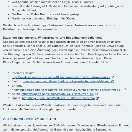
wird benutzt, um den automatischen Login Dienst zu nutzen.
beinhaltet die Sitzungs-ID. Mit diesem Cookie wird in Verbindung mit phpbb3_u der
Nutzer identifiziert.
Die Benutzer-ID des Benutzers wird hier abgelegt.
Markieren von gelesenen Beiträgen für Gäste.
Die durch technisch notwendige Cookies erhobenen Nutzerdaten werden nicht zur
Erstellung von Nutzerprofilen verwendet.
Dauer der Speicherung, Widerspruchs- und Beseitigungsmöglichkeit
Cookies werden auf dem Rechner des Nutzers gespeichert und von diesem an unserer
Seite übermittelt. Daher hast Du als Nutzer auch die volle Kontrolle über die Verwendung
von Cookies. Durch eine Änderung der Einstellungen in Deinem Internetbrowser kannst Du
die Übertragung von Cookies deaktivieren oder einschränken. Bereits gespeicherte Cookies
können jederzeit gelöscht werden. Dies kann auch automatisiert erfolgen. Diese
Einstellungen findest Du für die jeweiligen Browser unter den folgenden Links:
Internet Explorer:
http://windows.microsoft.com/de-DE/windows-vista/Block-or-allow-cookies
Firefox:
https://support.mozilla.org/de/kb/cookies-erlauben-und-ablehnen
Chrome:
http://support.google.com/chrome/bin/answer.py?hl=de&hlrm=en&answer=95647
Safari:
https://support.apple.com/kb/ph21411?locale=de_DE
Opera:
http://help.opera.com/Windows/10.20/de/cookies.html
Werden Cookies für unsere Website deaktiviert, können möglicherweise nicht mehr alle
Funktionen der Website vollumfänglich genutzt werden.
2.8 FÜHRUNG VON SPERRLISTEN
Wir behalten uns vor, Sperrlisten von E-Mail-Adressen, Domains oder IP-Adressen zu führen,
wenn die entsprechende Adresse als Basis für eine missbräuchliche Nutzung von