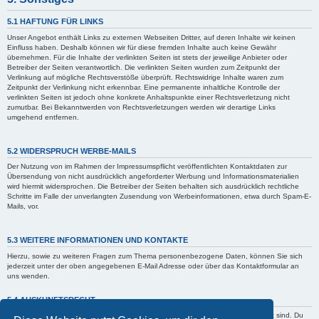
5.1 HAFTUNG FÜR LINKS
Unser Angebot enthält Links zu externen Webseiten Dritter, auf deren Inhalte wir keinen
Einfluss haben. Deshalb können wir für diese fremden Inhalte auch keine Gewähr
übernehmen. Für die Inhalte der verlinkten Seiten ist stets der jeweilige Anbieter oder
Betreiber der Seiten verantwortlich. Die verlinkten Seiten wurden zum Zeitpunkt der
Verlinkung auf mögliche Rechtsverstöße überprüft. Rechtswidrige Inhalte waren zum
Zeitpunkt der Verlinkung nicht erkennbar. Eine permanente inhaltliche Kontrolle der
verlinkten Seiten ist jedoch ohne konkrete Anhaltspunkte einer Rechtsverletzung nicht
zumutbar. Bei Bekanntwerden von Rechtsverletzungen werden wir derartige Links
umgehend entfernen.
5.2 WIDERSPRUCH WERBE-MAILS
Der Nutzung von im Rahmen der Impressumspflicht veröffentlichten Kontaktdaten zur
Übersendung von nicht ausdrücklich angeforderter Werbung und Informationsmaterialien
wird hiermit widersprochen. Die Betreiber der Seiten behalten sich ausdrücklich rechtliche
Schritte im Falle der unverlangten Zusendung von Werbeinformationen, etwa durch Spam-E-
Mails, vor.
5.3 WEITERE INFORMATIONEN UND KONTAKTE
Hierzu, sowie zu weiteren Fragen zum Thema personenbezogene Daten, können Sie sich
jederzeit unter der oben angegebenen E-Mail Adresse oder über das Kontaktformular an
uns wenden.
5.4 AUSKUNFTSRECHT
Der Betreiber erteilt dir auf Anfrage Auskunft, welche Daten über dich gespeichert sind. Du