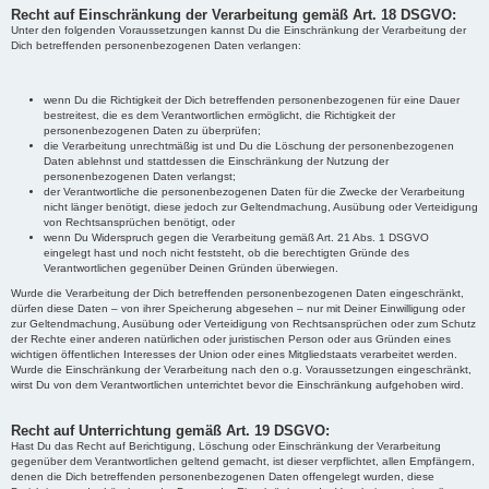
Recht auf Einschränkung der Verarbeitung gemäß Art. 18 DSGVO:
Unter den folgenden Voraussetzungen kannst Du die Einschränkung der Verarbeitung der
Dich betreffenden personenbezogenen Daten verlangen:
wenn Du die Richtigkeit der Dich betreffenden personenbezogenen für eine Dauer
bestreitest, die es dem Verantwortlichen ermöglicht, die Richtigkeit der
personenbezogenen Daten zu überprüfen;
die Verarbeitung unrechtmäßig ist und Du die Löschung der personenbezogenen
Daten ablehnst und stattdessen die Einschränkung der Nutzung der
personenbezogenen Daten verlangst;
der Verantwortliche die personenbezogenen Daten für die Zwecke der Verarbeitung
nicht länger benötigt, diese jedoch zur Geltendmachung, Ausübung oder Verteidigung
von Rechtsansprüchen benötigt, oder
wenn Du Widerspruch gegen die Verarbeitung gemäß Art. 21 Abs. 1 DSGVO
eingelegt hast und noch nicht feststeht, ob die berechtigten Gründe des
Verantwortlichen gegenüber Deinen Gründen überwiegen.
Wurde die Verarbeitung der Dich betreffenden personenbezogenen Daten eingeschränkt,
dürfen diese Daten – von ihrer Speicherung abgesehen – nur mit Deiner Einwilligung oder
zur Geltendmachung, Ausübung oder Verteidigung von Rechtsansprüchen oder zum Schutz
der Rechte einer anderen natürlichen oder juristischen Person oder aus Gründen eines
wichtigen öffentlichen Interesses der Union oder eines Mitgliedstaats verarbeitet werden.
Wurde die Einschränkung der Verarbeitung nach den o.g. Voraussetzungen eingeschränkt,
wirst Du von dem Verantwortlichen unterrichtet bevor die Einschränkung aufgehoben wird.
Recht auf Unterrichtung gemäß Art. 19 DSGVO:
Hast Du das Recht auf Berichtigung, Löschung oder Einschränkung der Verarbeitung
gegenüber dem Verantwortlichen geltend gemacht, ist dieser verpflichtet, allen Empfängern,
denen die Dich betreffenden personenbezogenen Daten offengelegt wurden, diese