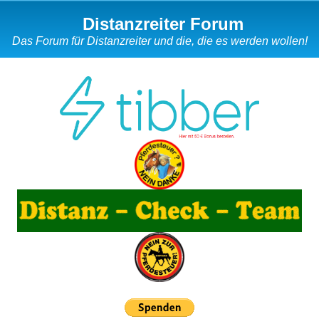
Distanzreiter Forum
Das Forum für Distanzreiter und die, die es werden wollen!