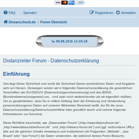
FAQ
Spenden
Registrieren
Anmelden
Distanzcheck.de
Foren-Übersicht
So 09.08.2026 13:18:19
Distanzreiter Forum - Datenschutzerklärung
Einführung
Uns liegt Deine Sicherheit und somit die Sicherheit Deiner persönlichen Daten und Angaben
sehr am Herzen. Deswegen setzen wir in folgender Datenschutzerklärung die gesetzlichen
Vorschriften der EU-DSGVO (Datenschutzgrundverordnung) und des BDSG
(Bundesdatenschutzgesetz) um, - und zwar noch weitreichender als wir eigentlich müßten.
Um zu gewährleisten, dass Du in vollem Umfang über die Erhebung und Verwendung
personenbezogener Daten auf unseren Webseiten Bescheid weißt, les Dir die neue
Datenschutzerklärung/Datenschutzrichtlinie bitte gründlich durch und nehme folgende
Informationen zur Kenntnis:
Diese Richtlinie beschreibt, wie „Distanzreiter Forum“ („http://www.distanzforum.de“,
„http://www.distanzreiterforum.de“ und „http://distanz-forum.de“) und ggf. verbundene URLs
(die auf die gleichen Inhalte verweisen) und Institutionen (im Folgenden „Website", „das
Board“ oder "das Forum") die Daten verwenden, die während deines Foren-Besuchs