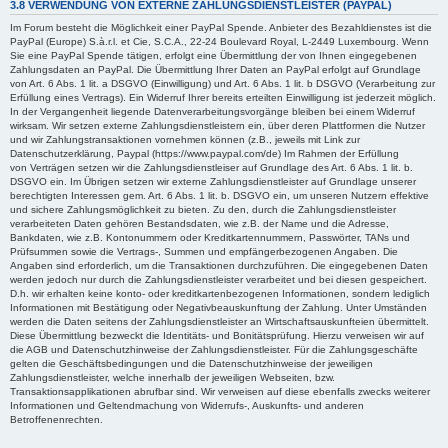
3.8 VERWENDUNG VON EXTERNE ZAHLUNGSDIENSTLEISTER (PAYPAL)
Im Forum besteht die Möglichkeit einer PayPal Spende. Anbieter des Bezahldienstes ist die
PayPal (Europe) S.à.r.l. et Cie, S.C.A., 22-24 Boulevard Royal, L-2449 Luxembourg. Wenn
Sie eine PayPal Spende tätigen, erfolgt eine Übermittlung der von Ihnen eingegebenen
Zahlungsdaten an PayPal. Die Übermittlung Ihrer Daten an PayPal erfolgt auf Grundlage
von Art. 6 Abs. 1 lit. a DSGVO (Einwilligung) und Art. 6 Abs. 1 lit. b DSGVO (Verarbeitung zur
Erfüllung eines Vertrags). Ein Widerruf Ihrer bereits erteilten Einwilligung ist jederzeit möglich.
In der Vergangenheit liegende Datenverarbeitungsvorgänge bleiben bei einem Widerruf
wirksam. Wir setzen externe Zahlungsdienstleistern ein, über deren Plattformen die Nutzer
und wir Zahlungstransaktionen vornehmen können (z.B., jeweils mit Link zur
Datenschutzerklärung, Paypal (https://www.paypal.com/de) Im Rahmen der Erfüllung
von Verträgen setzen wir die Zahlungsdienstleiser auf Grundlage des Art. 6 Abs. 1 lit. b.
DSGVO ein. Im Übrigen setzen wir externe Zahlungsdienstleister auf Grundlage unserer
berechtigten Interessen gem. Art. 6 Abs. 1 lit. b. DSGVO ein, um unseren Nutzern effektive
und sichere Zahlungsmöglichkeit zu bieten. Zu den, durch die Zahlungsdienstleister
verarbeiteten Daten gehören Bestandsdaten, wie z.B. der Name und die Adresse,
Bankdaten, wie z.B. Kontonummern oder Kreditkartennummern, Passwörter, TANs und
Prüfsummen sowie die Vertrags-, Summen und empfängerbezogenen Angaben. Die
Angaben sind erforderlich, um die Transaktionen durchzuführen. Die eingegebenen Daten
werden jedoch nur durch die Zahlungsdienstleister verarbeitet und bei diesen gespeichert.
D.h. wir erhalten keine konto- oder kreditkartenbezogenen Informationen, sondern lediglich
Informationen mit Bestätigung oder Negativbeauskunftung der Zahlung. Unter Umständen
werden die Daten seitens der Zahlungsdienstleister an Wirtschaftsauskunfteien übermittelt.
Diese Übermittlung bezweckt die Identitäts- und Bonitätsprüfung. Hierzu verweisen wir auf
die AGB und Datenschutzhinweise der Zahlungsdienstleister. Für die Zahlungsgeschäfte
gelten die Geschäftsbedingungen und die Datenschutzhinweise der jeweiligen
Zahlungsdienstleister, welche innerhalb der jeweiligen Webseiten, bzw.
Transaktionsapplikationen abrufbar sind. Wir verweisen auf diese ebenfalls zwecks weiterer
Informationen und Geltendmachung von Widerrufs-, Auskunfts- und anderen
Betroffenenrechten.