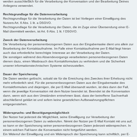
werden ausschließlich für die Verarbeitung der Konversation und der Bearbeitung Deines
Anliegens verwendet.
Rechtsgrundlage für die Datenverarbeitung
Rechtsgrundlage für die Verarbeitung der Daten ist bei Vorliegen einer Einwilligung des
Nutzers Art. 6 Abs. 1 lit. a DSGVO.
Rechtsgrundlage für die Verarbeitung der Daten, die im Zuge einer Übersendung einer E-
Mail übermittelt werden, ist Art. 6 Abs. 1 lit. f DSGVO.
Zweck der Datenverarbeitung
Die Verarbeitung der personenbezogenen Daten aus der Eingabemaske dient uns allein zur
Bearbeitung der Kontaktaufnahme. Im Falle einer Kontaktaufnahme per E-Mail liegt hieran
auch das erforderliche berechtigte Interesse an der Verarbeitung der Daten.
Die sonstigen während des Absendevorgangs verarbeiteten personenbezogenen Daten
dienen dazu, einen Missbrauch des Kontaktformulars zu verhindern und die Sicherheit
unserer informationstechnischen Systeme sicherzustellen.
Dauer der Speicherung
Die Daten werden gelöscht, sobald sie für die Erreichung des Zweckes ihrer Erhebung nicht
mehr erforderlich sind. Für die personenbezogenen Daten aus der Eingabemaske des
Kontaktformulars und diejenigen, die per E-Mail übersandt wurden, ist dies dann der Fall,
wenn die jeweilige Konversation mit dem Nutzer beendet ist. Beendet ist die Konversation
dann, wenn sich aus den Umständen entnehmen lässt, dass der betroffene Sachverhalt
abschließend geklärt ist und sofern keine gesetzlichen Aufbewahrungspflichten
entgegenstehen.
Widerspruchs- und Beseitigungsmöglichkeit
Der Nutzer hat jederzeit die Möglichkeit, seine Einwilligung zur Verarbeitung der
personenbezogenen Daten zu widerrufen. Nimmt der Nutzer per E-Mail Kontakt mit uns auf,
so kann er der Speicherung seiner personenbezogenen Daten jederzeit widersprechen. In
einem solchen Fall kann die Konversation nicht fortgeführt werden.
Ein Widerruf der Einwilligung und ein Widerspruch der Speicherung kann schriftlich, per E-