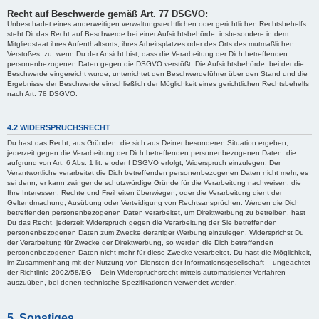
Recht auf Beschwerde gemäß Art. 77 DSGVO:
Unbeschadet eines anderweitigen verwaltungsrechtlichen oder gerichtlichen Rechtsbehelfs
steht Dir das Recht auf Beschwerde bei einer Aufsichtsbehörde, insbesondere in dem
Mitgliedstaat ihres Aufenthaltsorts, ihres Arbeitsplatzes oder des Orts des mutmaßlichen
Verstoßes, zu, wenn Du der Ansicht bist, dass die Verarbeitung der Dich betreffenden
personenbezogenen Daten gegen die DSGVO verstößt. Die Aufsichtsbehörde, bei der die
Beschwerde eingereicht wurde, unterrichtet den Beschwerdeführer über den Stand und die
Ergebnisse der Beschwerde einschließlich der Möglichkeit eines gerichtlichen Rechtsbehelfs
nach Art. 78 DSGVO.
4.2 WIDERSPRUCHSRECHT
Du hast das Recht, aus Gründen, die sich aus Deiner besonderen Situation ergeben,
jederzeit gegen die Verarbeitung der Dich betreffenden personenbezogenen Daten, die
aufgrund von Art. 6 Abs. 1 lit. e oder f DSGVO erfolgt, Widerspruch einzulegen. Der
Verantwortliche verarbeitet die Dich betreffenden personenbezogenen Daten nicht mehr, es
sei denn, er kann zwingende schutzwürdige Gründe für die Verarbeitung nachweisen, die
Ihre Interessen, Rechte und Freiheiten überwiegen, oder die Verarbeitung dient der
Geltendmachung, Ausübung oder Verteidigung von Rechtsansprüchen. Werden die Dich
betreffenden personenbezogenen Daten verarbeitet, um Direktwerbung zu betreiben, hast
Du das Recht, jederzeit Widerspruch gegen die Verarbeitung der Sie betreffenden
personenbezogenen Daten zum Zwecke derartiger Werbung einzulegen. Widersprichst Du
der Verarbeitung für Zwecke der Direktwerbung, so werden die Dich betreffenden
personenbezogenen Daten nicht mehr für diese Zwecke verarbeitet. Du hast die Möglichkeit,
im Zusammenhang mit der Nutzung von Diensten der Informationsgesellschaft – ungeachtet
der Richtlinie 2002/58/EG – Dein Widerspruchsrecht mittels automatisierter Verfahren
auszuüben, bei denen technische Spezifikationen verwendet werden.
5. Sonstiges