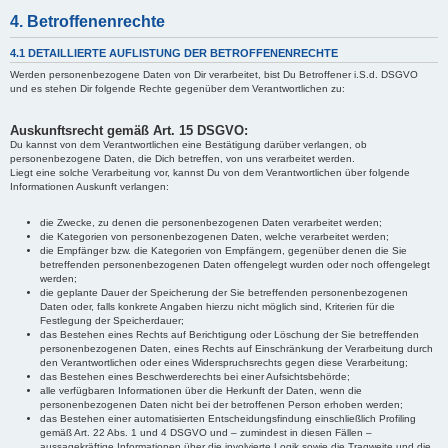
4. Betroffenenrechte
4.1 DETAILLIERTE AUFLISTUNG DER BETROFFENENRECHTE
Werden personenbezogene Daten von Dir verarbeitet, bist Du Betroffener i.S.d. DSGVO
und es stehen Dir folgende Rechte gegenüber dem Verantwortlichen zu:
Auskunftsrecht gemäß Art. 15 DSGVO:
Du kannst von dem Verantwortlichen eine Bestätigung darüber verlangen, ob
personenbezogene Daten, die Dich betreffen, von uns verarbeitet werden.
Liegt eine solche Verarbeitung vor, kannst Du von dem Verantwortlichen über folgende
Informationen Auskunft verlangen:
die Zwecke, zu denen die personenbezogenen Daten verarbeitet werden;
die Kategorien von personenbezogenen Daten, welche verarbeitet werden;
die Empfänger bzw. die Kategorien von Empfängern, gegenüber denen die Sie
betreffenden personenbezogenen Daten offengelegt wurden oder noch offengelegt
werden;
die geplante Dauer der Speicherung der Sie betreffenden personenbezogenen
Daten oder, falls konkrete Angaben hierzu nicht möglich sind, Kriterien für die
Festlegung der Speicherdauer;
das Bestehen eines Rechts auf Berichtigung oder Löschung der Sie betreffenden
personenbezogenen Daten, eines Rechts auf Einschränkung der Verarbeitung durch
den Verantwortlichen oder eines Widerspruchsrechts gegen diese Verarbeitung;
das Bestehen eines Beschwerderechts bei einer Aufsichtsbehörde;
alle verfügbaren Informationen über die Herkunft der Daten, wenn die
personenbezogenen Daten nicht bei der betroffenen Person erhoben werden;
das Bestehen einer automatisierten Entscheidungsfindung einschließlich Profiling
gemäß Art. 22 Abs. 1 und 4 DSGVO und – zumindest in diesen Fällen –
aussagekräftige Informationen über die involvierte Logik sowie die Tragweite und die