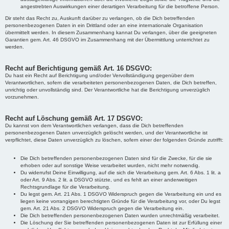
angestrebten Auswirkungen einer derartigen Verarbeitung für die betroffene Person.
Dir steht das Recht zu, Auskunft darüber zu verlangen, ob die Dich betreffenden
personenbezogenen Daten in ein Drittland oder an eine internationale Organisation
übermittelt werden. In diesem Zusammenhang kannat Du verlangen, über die geeigneten
Garantien gem. Art. 46 DSGVO im Zusammenhang mit der Übermittlung unterrichtet zu
werden.
Recht auf Berichtigung gemäß Art. 16 DSGVO:
Du hast ein Recht auf Berichtigung und/oder Vervollständigung gegenüber dem
Verantwortlichen, sofern die verarbeiteten personenbezogenen Daten, die Dich betreffen,
unrichtig oder unvollständig sind. Der Verantwortliche hat die Berichtigung unverzüglich
vorzunehmen.
Recht auf Löschung gemäß Art. 17 DSGVO:
Du kannst von dem Verantwortlichen verlangen, dass die Dich betreffenden
personenbezogenen Daten unverzüglich gelöscht werden, und der Verantwortliche ist
verpflichtet, diese Daten unverzüglich zu löschen, sofern einer der folgenden Gründe zutrifft:
Die Dich betreffenden personenbezogenen Daten sind für die Zwecke, für die sie
erhoben oder auf sonstige Weise verarbeitet wurden, nicht mehr notwendig.
Du widerrufst Deine Einwilligung, auf die sich die Verarbeitung gem. Art. 6 Abs. 1 lit. a
oder Art. 9 Abs. 2 lit. a DSGVO stützte, und es fehlt an einer anderweitigen
Rechtsgrundlage für die Verarbeitung.
Du legst gem. Art. 21 Abs. 1 DSGVO Widerspruch gegen die Verarbeitung ein und es
liegen keine vorrangigen berechtigten Gründe für die Verarbeitung vor, oder Du legst
gem. Art. 21 Abs. 2 DSGVO Widerspruch gegen die Verarbeitung ein.
Die Dich betreffenden personenbezogenen Daten wurden unrechtmäßig verarbeitet.
Die Löschung der Sie betreffenden personenbezogenen Daten ist zur Erfüllung einer