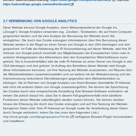
https://adssettings.google.com/authenticated
.
3.7 VERWENDUNG VON GOOGLE ANALYTICS
Diese Website benutzt Google Analytics, einen Webanalysedienst der Google Inc.
(„Google“). Google Analytics verwendet sog. „Cookies“, Textdateien, die auf Ihrem Computer
gespeichert werden und die eine Analyse der Benutzung der Website durch Sie
ermöglichen. Die durch das Cookie erzeugten Informationen über Ihre Benutzung dieser
Website werden in der Regel an einen Server von Google in den USA übertragen und dort
gespeichert. Im Falle der Aktivierung der IP-Anonymisierung auf dieser Website, wird Ihre IP-
Adresse von Google jedoch innerhalb von Mitgliedstaaten der Europäischen Union oder in
anderen Vertragsstaaten des Abkommens über den Europäischen Wirtschaftsraum zuvor
gekürzt. Nur in Ausnahmefällen wird die volle IP-Adresse an einen Server von Google in den
USA übertragen und dort gekürzt. Im Auftrag des Betreibers dieser Website wird Google
diese Informationen benutzen, um Ihre Nutzung der Website auszuwerten, um Reports über
die Websiteaktivitäten zusammenzustellen und um weitere mit der Websitenutzung und der
Internetnutzung verbundene Dienstleistungen gegenüber dem Websitebetreiber zu
erbringen. Die im Rahmen von Google Analytics von Ihrem Browser übermittelte IP-Adresse
wird nicht mit anderen Daten von Google zusammengeführt. Sie können die Speicherung
der Cookies durch eine entsprechende Einstellung Ihrer Browser-Software verhindern; wir
weisen Sie jedoch darauf hin, dass Sie in diesem Fall gegebenenfalls nicht sämtliche
Funktionen dieser Website vollumfänglich werden nutzen können. Sie können darüber
hinaus die Erfassung der durch das Cookie erzeugten und auf Ihre Nutzung der Website
bezogenen Daten (inkl. Ihrer IP-Adresse) an Google sowie die Verarbeitung dieser Daten
durch Google verhindern, indem Sie das unter dem folgenden Link (
http://tools.google.com/dlpage/gaoptout?hl=de
) verfügbare Browser-Plugin herunterladen
und installieren.