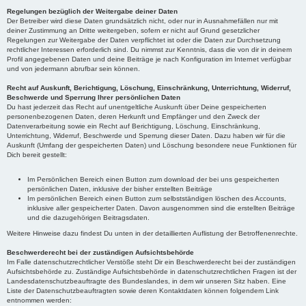
Regelungen bezüglich der Weitergabe deiner Daten
Der Betreiber wird diese Daten grundsätzlich nicht, oder nur in Ausnahmefällen nur mit
deiner Zustimmung an Dritte weitergeben, sofern er nicht auf Grund gesetzlicher
Regelungen zur Weitergabe der Daten verpflichtet ist oder die Daten zur Durchsetzung
rechtlicher Interessen erforderlich sind. Du nimmst zur Kenntnis, dass die von dir in deinem
Profil angegebenen Daten und deine Beiträge je nach Konfiguration im Internet verfügbar
und von jedermann abrufbar sein können.
Recht auf Auskunft, Berichtigung, Löschung, Einschränkung, Unterrichtung, Widerruf,
Beschwerde und Sperrung Ihrer persönlichen Daten
Du hast jederzeit das Recht auf unentgeltliche Auskunft über Deine gespeicherten
personenbezogenen Daten, deren Herkunft und Empfänger und den Zweck der
Datenverarbeitung sowie ein Recht auf Berichtigung, Löschung, Einschränkung,
Unterrichtung, Widerruf, Beschwerde und Sperrung dieser Daten. Dazu haben wir für die
Auskunft (Umfang der gespeicherten Daten) und Löschung besondere neue Funktionen für
Dich bereit gestellt:
Im Persönlichen Bereich einen Button zum download der bei uns gespeicherten
persönlichen Daten, inklusive der bisher erstellten Beiträge
Im persönlichen Bereich einen Button zum selbstständigen löschen des Accounts,
inklusive aller gespeicherter Daten. Davon ausgenommen sind die erstellten Beiträge
und die dazugehörigen Beitragsdaten.
Weitere Hinweise dazu findest Du unten in der detaillierten Auflistung der Betroffenenrechte.
Beschwerderecht bei der zuständigen Aufsichtsbehörde
Im Falle datenschutzrechtlicher Verstöße steht Dir ein Beschwerderecht bei der zuständigen
Aufsichtsbehörde zu. Zuständige Aufsichtsbehörde in datenschutzrechtlichen Fragen ist der
Landesdatenschutzbeauftragte des Bundeslandes, in dem wir unseren Sitz haben. Eine
Liste der Datenschutzbeauftragten sowie deren Kontaktdaten können folgendem Link
entnommen werden: