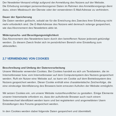
Der Newsletter-Versand erfolgt aufgrund der Anmeldung des Nutzers auf der Website.
Die Erhebung sonstiger personenbezogener Daten im Rahmen des Anmeldevorgangs dient
dazu, einen Missbrauch der Dienste oder der verwendeten E-Mail-Adresse zu verhindern.
Dauer der Speicherung
Die Daten werden gelöscht, sobald sie für die Erreichung des Zweckes ihrer Erhebung nicht
mehr erforderlich sind. Die E-Mail-Adresse des Nutzers wird demnach solange gespeichert,
wie das Abonnement des Newsletters aktiv ist.
Widerspruchs- und Beseitigungsmöglichkeit
Das Abonnement des Newsletters kann durch den betroffenen Nutzer jederzeit gekündigt
werden. Zu diesem Zweck findet sich im persönlichen Bereich eine Einstellung zum
abbestellen.
2.7 VERWENDUNG VON COOKIES
Beschreibung und Umfang der Datenverarbeitung
Unsere Webseite verwendet Cookies. Bei Cookies handelt es sich um Textdateien, die im
Internetbrowser bzw. vom Internetbrowser auf dem Computersystem des Nutzers gespeichert
werden. Ruft ein Nutzer eine Website auf, so kann ein Cookie auf dem Betriebssystem des
Nutzers gespeichert werden. Dieser Cookie enthält eine charakteristische Zeichenfolge, die
eine eindeutige Identifizierung des Browsers beim erneuten Aufrufen der Website ermöglicht.
Wir setzen Cookies ein, um unsere Website nutzerfreundlicher zu gestalten. Einige Elemente
unserer Internetseite erfordern es, dass der aufrufende Browser auch nach einem
Seitenwechsel identifiziert werden kann und bei registrierten und angemeldeten Usern
Einstellungen des Forums gespeichert werden.
In den Cookies werden dabei folgende Daten gespeichert und übermittelt: