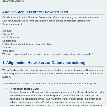
gesammelt werden.
NAME UND ANSCHRIFT DES VERANTWORTLICHEN
Der Verantwortliche im Sinne der Datenschutz-Grundverordnung und anderer nationaler
Datenschutzgesetze der Mitgliedsstaaten sowie sonstiger datenschutzrechtlicher
Bestimmungen ist:
Dirk Kehl
Elbestr. 37
44791 Bochum
Deutschland
E-Mail: datenschutz(at)distanzforum(Punkt)de
Kontakt:
Impressum
Website:
www.distanzforum.de www.distanz-forum.de www.distanzreiterforum.de
1. Allgemeine Hinweise zur Datenverarbeitung
Wenn Du diese Website benutzt, werden verschiedene personenbezogene Daten erhoben.
Die vorliegende Datenschutzerklärung erläutert, welche Daten wir erheben und wofür wir sie
nutzen.
Wir verwenden in dieser Datenschutzerklärung unter anderem die folgenden Begriffe:
Personenbezogene Daten:
Personenbezogene Daten sind alle Informationen, die sich auf eine identifizierte oder
identifizierbare natürliche Person (im Folgenden „betroffene Person“ oder „Nutzer")
beziehen. Als identifizierbar wird eine natürliche Person angesehen, die direkt oder
indirekt, insbesondere mittels Zuordnung zu einer Kennung wie einem Namen, zu
einer Kennnummer, zu Standortdaten, zu einer Online-Kennung oder zu einem oder