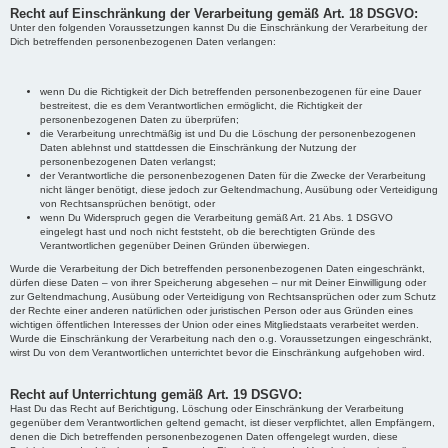
Recht auf Einschränkung der Verarbeitung gemäß Art. 18 DSGVO:
Unter den folgenden Voraussetzungen kannst Du die Einschränkung der Verarbeitung der
Dich betreffenden personenbezogenen Daten verlangen:
wenn Du die Richtigkeit der Dich betreffenden personenbezogenen für eine Dauer
bestreitest, die es dem Verantwortlichen ermöglicht, die Richtigkeit der
personenbezogenen Daten zu überprüfen;
die Verarbeitung unrechtmäßig ist und Du die Löschung der personenbezogenen
Daten ablehnst und stattdessen die Einschränkung der Nutzung der
personenbezogenen Daten verlangst;
der Verantwortliche die personenbezogenen Daten für die Zwecke der Verarbeitung
nicht länger benötigt, diese jedoch zur Geltendmachung, Ausübung oder Verteidigung
von Rechtsansprüchen benötigt, oder
wenn Du Widerspruch gegen die Verarbeitung gemäß Art. 21 Abs. 1 DSGVO
eingelegt hast und noch nicht feststeht, ob die berechtigten Gründe des
Verantwortlichen gegenüber Deinen Gründen überwiegen.
Wurde die Verarbeitung der Dich betreffenden personenbezogenen Daten eingeschränkt,
dürfen diese Daten – von ihrer Speicherung abgesehen – nur mit Deiner Einwilligung oder
zur Geltendmachung, Ausübung oder Verteidigung von Rechtsansprüchen oder zum Schutz
der Rechte einer anderen natürlichen oder juristischen Person oder aus Gründen eines
wichtigen öffentlichen Interesses der Union oder eines Mitgliedstaats verarbeitet werden.
Wurde die Einschränkung der Verarbeitung nach den o.g. Voraussetzungen eingeschränkt,
wirst Du von dem Verantwortlichen unterrichtet bevor die Einschränkung aufgehoben wird.
Recht auf Unterrichtung gemäß Art. 19 DSGVO:
Hast Du das Recht auf Berichtigung, Löschung oder Einschränkung der Verarbeitung
gegenüber dem Verantwortlichen geltend gemacht, ist dieser verpflichtet, allen Empfängern,
denen die Dich betreffenden personenbezogenen Daten offengelegt wurden, diese