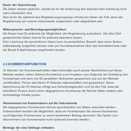
Dauer der Speicherung
Die Daten werden gelöscht, sobald sie für die Erreichung des Zweckes ihrer Erhebung nicht
mehr erforderlich sind.
Dies ist für die während des Registrierungsvorgangs erhobenen Daten der Fall, wenn die
Registrierung auf unserer Internetseite aufgehoben oder abgeändert wird.
Widerspruchs- und Beseitigungsmöglichkeit
Als Nutzer hast Du jederzeit die Möglichkeit, die Registrierung aufzulösen. Die über Dich
gespeicherten Daten kannst Du jederzeit abändern lassen.
Eine Löschung der persönlichen Daten kann im persönlichen Bereich über einen Button
selbstständig ausgeführt werden oder per Kontaktaufnahme über das Kontaktformular oder
die Board E-Mail Adresse eingefordert werden.
2.3 KOMMENTARFUNKTION
Im Rahmen der Kommentarfunktion (dies beinhaltet auch private Nachrichten) auf dieser
Website werden neben Deinem Kommentar auch Angaben zum Zeitpunkt der Erstellung des
Kommentars und dem von Dir gewählten Nicknamen gespeichert und auf der Website
veröffentlicht. Ferner wird Deine IP-Adresse mitprotokolliert und gespeichert. Diese
Speicherung der IP-Adresse erfolgt aus Sicherheitsgründen und für den Fall, dass die
betroffene Person durch einen abgegebenen Kommentar die Rechte Dritter verletzt oder
rechtswidrige Inhalte postet.
Abonnement von Kommentaren auf der Internetseite
Die abgegebenen Kommentare können grundsätzlich von Dritten abonniert werden.
Insbesondere besteht die Möglichkeit, dass ein Kommentator die seinem Kommentar
nachfolgenden Kommentare zu einem bestimmten Beitrag abonniert. Die Option zum
Abonnement von Kommentaren kann jederzeit beendet werden.
Beiträge die eine Umfrage enthalten