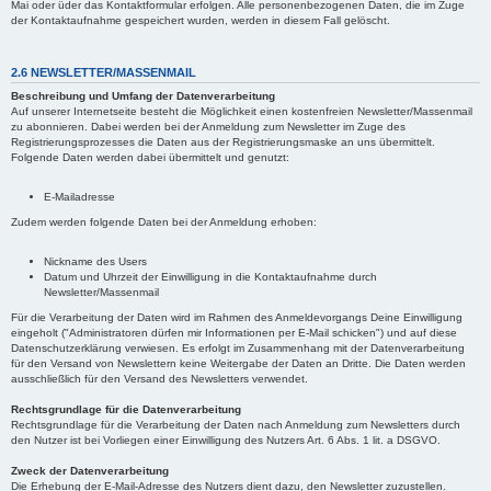
Mai oder üder das Kontaktformular erfolgen. Alle personenbezogenen Daten, die im Zuge
der Kontaktaufnahme gespeichert wurden, werden in diesem Fall gelöscht.
2.6 NEWSLETTER/MASSENMAIL
Beschreibung und Umfang der Datenverarbeitung
Auf unserer Internetseite besteht die Möglichkeit einen kostenfreien Newsletter/Massenmail
zu abonnieren. Dabei werden bei der Anmeldung zum Newsletter im Zuge des
Registrierungsprozesses die Daten aus der Registrierungsmaske an uns übermittelt.
Folgende Daten werden dabei übermittelt und genutzt:
E-Mailadresse
Zudem werden folgende Daten bei der Anmeldung erhoben:
Nickname des Users
Datum und Uhrzeit der Einwilligung in die Kontaktaufnahme durch
Newsletter/Massenmail
Für die Verarbeitung der Daten wird im Rahmen des Anmeldevorgangs Deine Einwilligung
eingeholt ("Administratoren dürfen mir Informationen per E-Mail schicken") und auf diese
Datenschutzerklärung verwiesen. Es erfolgt im Zusammenhang mit der Datenverarbeitung
für den Versand von Newslettern keine Weitergabe der Daten an Dritte. Die Daten werden
ausschließlich für den Versand des Newsletters verwendet.
Rechtsgrundlage für die Datenverarbeitung
Rechtsgrundlage für die Verarbeitung der Daten nach Anmeldung zum Newsletters durch
den Nutzer ist bei Vorliegen einer Einwilligung des Nutzers Art. 6 Abs. 1 lit. a DSGVO.
Zweck der Datenverarbeitung
Die Erhebung der E-Mail-Adresse des Nutzers dient dazu, den Newsletter zuzustellen.