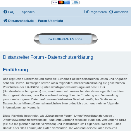
FAQ
Spenden
Registrieren
Anmelden
Distanzcheck.de
Foren-Übersicht
So 09.08.2026 12:17:53
Distanzreiter Forum - Datenschutzerklärung
Einführung
Uns liegt Deine Sicherheit und somit die Sicherheit Deiner persönlichen Daten und Angaben
sehr am Herzen. Deswegen setzen wir in folgender Datenschutzerklärung die gesetzlichen
Vorschriften der EU-DSGVO (Datenschutzgrundverordnung) und des BDSG
(Bundesdatenschutzgesetz) um, - und zwar noch weitreichender als wir eigentlich müßten.
Um zu gewährleisten, dass Du in vollem Umfang über die Erhebung und Verwendung
personenbezogener Daten auf unseren Webseiten Bescheid weißt, les Dir die neue
Datenschutzerklärung/Datenschutzrichtlinie bitte gründlich durch und nehme folgende
Informationen zur Kenntnis:
Diese Richtlinie beschreibt, wie „Distanzreiter Forum“ („http://www.distanzforum.de“,
„http://www.distanzreiterforum.de“ und „http://distanz-forum.de“) und ggf. verbundene URLs
(die auf die gleichen Inhalte verweisen) und Institutionen (im Folgenden „Website", „das
Board“ oder "das Forum") die Daten verwenden, die während deines Foren-Besuchs