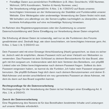
Freiwillige Daten aus persönlichen Profilfeldern (z.B. Alter, Geschlecht, VDD Nummer,
Wohnort, GPS Koordinaten, Telefon & Handy Nummer, usw.)
Die Verarbeitung erfolgt gemäß Art. 6 Abs. 1 lit. f DSGVO auf Basis unseres
berechtigten Interesses an der Verbesserung der Stabilität und Funktionalität unserer
Website. Eine Weitergabe oder anderweitige Verwendung der Daten findet nicht statt.
Wir behalten uns allerdings vor, die Server-Logfiles nachträglich zu überprüfen, sollten
konkrete Anhaltspunkte auf eine rechtswidrige Nutzung hinweisen.
Im Rahmen des Registrierungsprozesses oder der Zustimmung zu unserer
Datenschutzerklärung wird Deine Einwilligung zur Verarbeitung dieser Daten eingeholt.
Die Erhebung all dieser Daten ist notwendig, weil nur so die Funktionen des Forums
gewährleistet sind. Deshalb liegt, wie oben beschrieben, ein berechtigtes Interesse gem. Art.
6 Abs. 1 Satz 1 lit. f) DSGVO vor.
Dein Passwort wird mit einer Einwege-Verschlüsselung (Hash) gespeichert, so dass es sicher
ist. Jedoch wird dir empfohlen, dieses Passwort nicht auf einer Vielzahl von Webseiten zu
verwenden. Das Passwort ist dein Schlüssel zu deinem Benutzerkonto für das Board, also
geh mit ihm sorgsam um. Insbesondere wird dich kein Vertreter des Betreibers, von phpBB
Limited oder ein Dritter berechtigterweise nach deinem Passwort fragen. Solltest du dein
Passwort vergessen haben, so kannst du die Funktion „Ich habe mein Passwort vergessen“
benutzen. Die phpBB-Software fragt dich dann nach deinem Benutzernamen und deiner E-
Mail-Adresse und sendet anschließend ein neu generiertes Passwort an diese Adresse, mit
dem du dann auf das Board zugreifen kannst.
Rechtsgrundlage für die Datenverarbeitung
Rechtsgrundlage für die Verarbeitung der Daten ist bei Vorliegen einer Einwilligung Art. 6
Abs. 1 lit. a DSGVO.
Zweck der Datenverarbeitung
Eine Registrierung des Nutzers ist für das Bereithalten bestimmter Inhalte und Leistungen
auf unserer Website erforderlich.