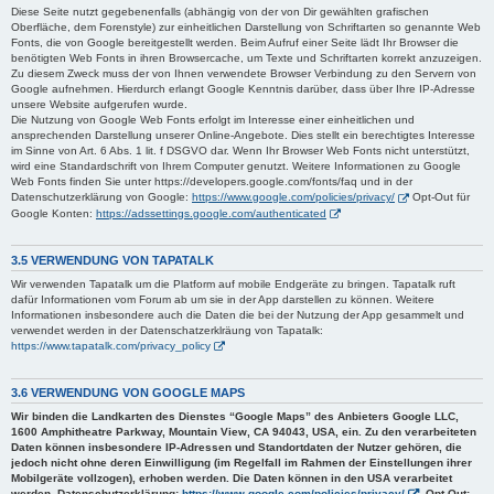
Diese Seite nutzt gegebenenfalls (abhängig von der von Dir gewählten grafischen
Oberfläche, dem Forenstyle) zur einheitlichen Darstellung von Schriftarten so genannte Web
Fonts, die von Google bereitgestellt werden. Beim Aufruf einer Seite lädt Ihr Browser die
benötigten Web Fonts in ihren Browsercache, um Texte und Schriftarten korrekt anzuzeigen.
Zu diesem Zweck muss der von Ihnen verwendete Browser Verbindung zu den Servern von
Google aufnehmen. Hierdurch erlangt Google Kenntnis darüber, dass über Ihre IP-Adresse
unsere Website aufgerufen wurde.
Die Nutzung von Google Web Fonts erfolgt im Interesse einer einheitlichen und
ansprechenden Darstellung unserer Online-Angebote. Dies stellt ein berechtigtes Interesse
im Sinne von Art. 6 Abs. 1 lit. f DSGVO dar. Wenn Ihr Browser Web Fonts nicht unterstützt,
wird eine Standardschrift von Ihrem Computer genutzt. Weitere Informationen zu Google
Web Fonts finden Sie unter https://developers.google.com/fonts/faq und in der
Datenschutzerklärung von Google:
https://www.google.com/policies/privacy/
Opt-Out für
Google Konten:
https://adssettings.google.com/authenticated
3.5 VERWENDUNG VON TAPATALK
Wir verwenden Tapatalk um die Platform auf mobile Endgeräte zu bringen. Tapatalk ruft
dafür Informationen vom Forum ab um sie in der App darstellen zu können. Weitere
Informationen insbesondere auch die Daten die bei der Nutzung der App gesammelt und
verwendet werden in der Datenschatzerklräung von Tapatalk:
https://www.tapatalk.com/privacy_policy
3.6 VERWENDUNG VON GOOGLE MAPS
Wir binden die Landkarten des Dienstes “Google Maps” des Anbieters Google LLC,
1600 Amphitheatre Parkway, Mountain View, CA 94043, USA, ein. Zu den verarbeiteten
Daten können insbesondere IP-Adressen und Standortdaten der Nutzer gehören, die
jedoch nicht ohne deren Einwilligung (im Regelfall im Rahmen der Einstellungen ihrer
Mobilgeräte vollzogen), erhoben werden. Die Daten können in den USA verarbeitet
werden. Datenschutzerklärung:
https://www.google.com/policies/privacy/
, Opt-Out: