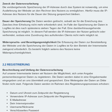
Zweck der Datenverarbeitung
Die vorübergehende Speicherung der IP-Adresse durch das System ist notwendig, um eine
Auslieferung der Website an den Rechner des Nutzers zu ermöglichen. Hierfür muss die IP-
Adresse des Nutzers für die Dauer der Sitzung gespeichert bleiben.
Dauer der Speicherung
Die Daten werden gelöscht, sobald sie für die Erreichung des
Zweckes ihrer Erhebung nicht mehr erforderlich sind. Im Falle der Speicherung der Daten in
Logfiles ist dies nach spätestens sieben Tagen der Fall. Eine darüberhinausgehende
Speicherung ist möglich. In diesem Fall werden die IP-Adressen der Nutzer gelöscht oder
verfremdet, sodass eine Zuordnung des aufrufenden Clients nicht mehr möglich ist.
Widerspruchs- und Beseitigungsmöglichkeit
Die Erfassung der Daten zur Bereitstellung
der Website und die Speicherung der Daten in Logfiles ist für den Betrieb der Internetseite
zwingend erforderlich. Es besteht folglich seitens des Nutzers keine
Widerspruchsmöglichkeit.
2.2 REGISTRIERUNG
Beschreibung und Umfang der Datenverarbeitung
Auf unserer Internetseite bieten wir Nutzern die Möglichkeit, sich unter Angabe
personenbezogener Daten zu registrieren. Die Daten werden dabei in eine Eingabemaske
eingegeben und an uns übermittelt und gespeichert. Eine Weitergabe der Daten an Dritte
findet nicht statt. Folgende Daten werden im Rahmen des Registrierungsprozesses erhoben:
Datum und Uhrzeit zum Zeitpunkt der Registrierung
Verwendete IP-Adresse zum Zeitpunkt der Registrierung
E-Mailadresse
Dein Internetprovider
Username/Nickname
Verschlüsseltes Passwort