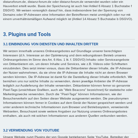
distanzforum.de, distanz-forum.de oder distanz-forum.de verwendet wurden oder ein
Hauverbot erteilt wurde. Basis der Speicherung ist auch hier Artikel 6 Absatz 1 Buchstabe f
DSGVO. Wir weisen vorsorglich darauf hin, dass insbesondere bei der Sperrung von
Domains oder IP-Adressen eine Information der Betroffenen meist unmöglich oder nur mit
einem unverhältnismäßigen Aufwand möglich ist (Artikel 14 Absatz 5 Buchstabe b DSGVO).
3. Plugins und Tools
3.1 EINBINDUNG VON DIENSTEN UND INHALTEN DRITTER
Wir setzen innerhalb unseres Onlineangebotes auf Grundlage unserer berechtigten
Interessen (d.h. Interesse an der Optimierung und dem reibungslosen Betrieb unseres
Onlineangebotes im Sinne des Art. 6 Abs. 1 lit. f. DSGVO) Inhalts- oder Serviceangebote
von Drittanbietern ein, um deren Inhalte und Services, wie z.B. Videos oder Schriftarten
einzubinden. Dies setzt immer voraus, dass die Drittanbieter dieser Inhalte, die IP-Adresse
der Nutzer wahrnehmen, da sie ohne die IP-Adresse die Inhalte nicht an deren Browser
senden könnten. Die IP-Adresse ist damit für die Darstellung dieser Inhalte erforderlich. Wir
bemühen uns nur solche Inhalte zu verwenden, deren jeweilige Anbieter die IP-Adresse
lediglich zur Auslieferung der Inhalte verwenden. Drittanbieter können ferner so genannte
Pixel-Tags (unsichtbare Grafiken, auch als "Web Beacons" bezeichnet) für statistische oder
Marketingzwecke verwenden. Durch die "Pixel-Tags" können Informationen, wie der
Besucherverkehr auf den Seiten dieser Website ausgewertet werden. Die pseudonymen
Informationen können ferner in Cookies auf dem Gerät der Nutzer gespeichert werden und
unter anderem technische Informationen zum Browser und Betriebssystem, verweisende
Webseiten, Besuchszeit sowie weitere Angaben zur Nutzung unseres Onlineangebotes
enthalten, als auch mit solchen Informationen aus anderen Quellen verbunden werden.
3.2 VERWENDUNG VON YOUTUBE
Unsere Website nutzt Plugins der von Google betriebenen Seite YouTube. Betreiber der