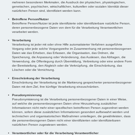
mehreren besonderen Merkmalen, die Ausdruck der physischen, physiologischen,
genetischen, psychischen, wirtschaftlichen, kulturellen oder sozialen Identität dieser
natürlichen Person sind, identifiziert werden kann.
Betroffene Person/Nutzer
Betroffene Person/Nutzer ist jede identifizierte oder identifizierbare natürliche Person,
deren personenbezogene Daten von dem für die Verarbeitung Verantwortlichen
verarbeitet werden.
Verarbeitung
Verarbeitung ist jeder mit oder ohne Hilfe automatisierter Verfahren ausgeführte
Vorgang oder jede solche Vorgangsreihe im Zusammenhang mit personenbezogenen
Daten wie das Erheben, das Erfassen, die Organisation, das Ordnen, die
Speicherung, die Anpassung oder Veränderung, das Auslesen, das Abfragen, die
Verwendung, die Offenlegung durch Übermittlung, Verbreitung oder eine andere Form
der Bereitstellung, den Abgleich oder die Verknüpfung, die Einschränkung, das
Löschen oder die Vernichtung.
Einschränkung der Verarbeitung
Einschränkung der Verarbeitung ist die Markierung gespeicherter personenbezogener
Daten mit dem Ziel, ihre künftige Verarbeitung einzuschränken.
Pseudonymisierung
Pseudonymisierung ist die Verarbeitung personenbezogener Daten in einer Weise,
auf welche die personenbezogenen Daten ohne Hinzuziehung zusätzlicher
Informationen nicht mehr einer spezifischen betroffenen Person zugeordnet werden
können, sofern diese zusätzlichen Informationen gesondert aufbewahrt werden und
technischen und organisatorischen Maßnahmen unterliegen, die gewährleisten, dass
die personenbezogenen Daten nicht einer identifizierten oder identifizierbaren
natürlichen Person zugewiesen werden.
Verantwortlicher oder für die Verarbeitung Verantwortlicher