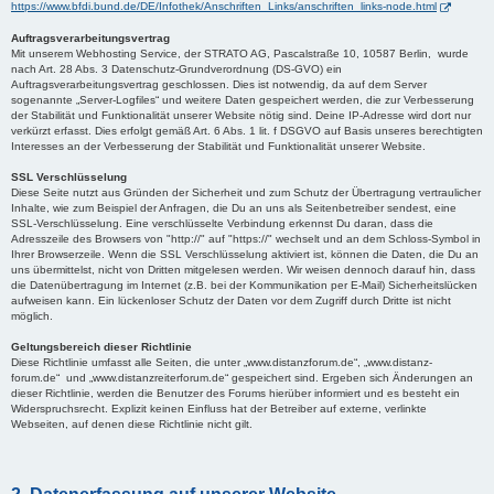
https://www.bfdi.bund.de/DE/Infothek/Anschriften_Links/anschriften_links-node.html
Auftragsverarbeitungsvertrag
Mit unserem Webhosting Service, der STRATO AG, Pascalstraße 10, 10587 Berlin, wurde
nach Art. 28 Abs. 3 Datenschutz-Grundverordnung (DS-GVO) ein
Auftragsverarbeitungsvertrag geschlossen. Dies ist notwendig, da auf dem Server
sogenannte „Server-Logfiles“ und weitere Daten gespeichert werden, die zur Verbesserung
der Stabilität und Funktionalität unserer Website nötig sind. Deine IP-Adresse wird dort nur
verkürzt erfasst. Dies erfolgt gemäß Art. 6 Abs. 1 lit. f DSGVO auf Basis unseres berechtigten
Interesses an der Verbesserung der Stabilität und Funktionalität unserer Website.
SSL Verschlüsselung
Diese Seite nutzt aus Gründen der Sicherheit und zum Schutz der Übertragung vertraulicher
Inhalte, wie zum Beispiel der Anfragen, die Du an uns als Seitenbetreiber sendest, eine
SSL-Verschlüsselung. Eine verschlüsselte Verbindung erkennst Du daran, dass die
Adresszeile des Browsers von "http://" auf "https://" wechselt und an dem Schloss-Symbol in
Ihrer Browserzeile. Wenn die SSL Verschlüsselung aktiviert ist, können die Daten, die Du an
uns übermittelst, nicht von Dritten mitgelesen werden. Wir weisen dennoch darauf hin, dass
die Datenübertragung im Internet (z.B. bei der Kommunikation per E-Mail) Sicherheitslücken
aufweisen kann. Ein lückenloser Schutz der Daten vor dem Zugriff durch Dritte ist nicht
möglich.
Geltungsbereich dieser Richtlinie
Diese Richtlinie umfasst alle Seiten, die unter „www.distanzforum.de“, „www.distanz-
forum.de“ und „www.distanzreiterforum.de“ gespeichert sind. Ergeben sich Änderungen an
dieser Richtlinie, werden die Benutzer des Forums hierüber informiert und es besteht ein
Widerspruchsrecht. Explizit keinen Einfluss hat der Betreiber auf externe, verlinkte
Webseiten, auf denen diese Richtlinie nicht gilt.