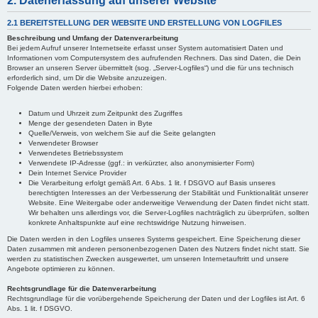
2. Datenerfassung auf unserer Website
2.1 BEREITSTELLUNG DER WEBSITE UND ERSTELLUNG VON LOGFILES
Beschreibung und Umfang der Datenverarbeitung
Bei jedem Aufruf unserer Internetseite erfasst unser System automatisiert Daten und
Informationen vom Computersystem des aufrufenden Rechners. Das sind Daten, die Dein
Browser an unseren Server übermittelt (sog. „Server-Logfiles“) und die für uns technisch
erforderlich sind, um Dir die Website anzuzeigen.
Folgende Daten werden hierbei erhoben:
Datum und Uhrzeit zum Zeitpunkt des Zugriffes
Menge der gesendeten Daten in Byte
Quelle/Verweis, von welchem Sie auf die Seite gelangten
Verwendeter Browser
Verwendetes Betriebssystem
Verwendete IP-Adresse (ggf.: in verkürzter, also anonymisierter Form)
Dein Internet Service Provider
Die Verarbeitung erfolgt gemäß Art. 6 Abs. 1 lit. f DSGVO auf Basis unseres
berechtigten Interesses an der Verbesserung der Stabilität und Funktionalität unserer
Website. Eine Weitergabe oder anderweitige Verwendung der Daten findet nicht statt.
Wir behalten uns allerdings vor, die Server-Logfiles nachträglich zu überprüfen, sollten
konkrete Anhaltspunkte auf eine rechtswidrige Nutzung hinweisen.
Die Daten werden in den Logfiles unseres Systems gespeichert. Eine Speicherung dieser
Daten zusammen mit anderen personenbezogenen Daten des Nutzers findet nicht statt. Sie
werden zu statistischen Zwecken ausgewertet, um unseren Internetauftritt und unsere
Angebote optimieren zu können.
Rechtsgrundlage für die Datenverarbeitung
Rechtsgrundlage für die vorübergehende Speicherung der Daten und der Logfiles ist Art. 6
Abs. 1 lit. f DSGVO.