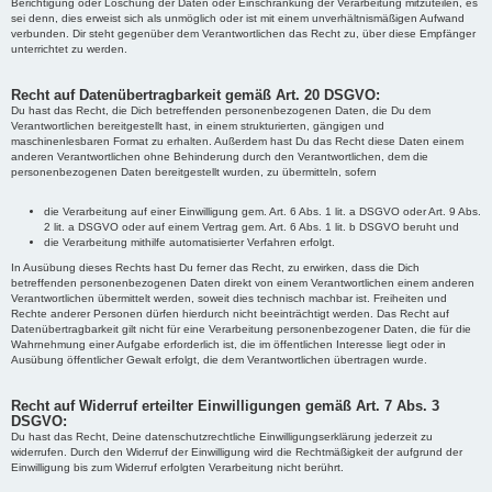
Berichtigung oder Löschung der Daten oder Einschränkung der Verarbeitung mitzuteilen, es
sei denn, dies erweist sich als unmöglich oder ist mit einem unverhältnismäßigen Aufwand
verbunden. Dir steht gegenüber dem Verantwortlichen das Recht zu, über diese Empfänger
unterrichtet zu werden.
Recht auf Datenübertragbarkeit gemäß Art. 20 DSGVO:
Du hast das Recht, die Dich betreffenden personenbezogenen Daten, die Du dem
Verantwortlichen bereitgestellt hast, in einem strukturierten, gängigen und
maschinenlesbaren Format zu erhalten. Außerdem hast Du das Recht diese Daten einem
anderen Verantwortlichen ohne Behinderung durch den Verantwortlichen, dem die
personenbezogenen Daten bereitgestellt wurden, zu übermitteln, sofern
die Verarbeitung auf einer Einwilligung gem. Art. 6 Abs. 1 lit. a DSGVO oder Art. 9 Abs.
2 lit. a DSGVO oder auf einem Vertrag gem. Art. 6 Abs. 1 lit. b DSGVO beruht und
die Verarbeitung mithilfe automatisierter Verfahren erfolgt.
In Ausübung dieses Rechts hast Du ferner das Recht, zu erwirken, dass die Dich
betreffenden personenbezogenen Daten direkt von einem Verantwortlichen einem anderen
Verantwortlichen übermittelt werden, soweit dies technisch machbar ist. Freiheiten und
Rechte anderer Personen dürfen hierdurch nicht beeinträchtigt werden. Das Recht auf
Datenübertragbarkeit gilt nicht für eine Verarbeitung personenbezogener Daten, die für die
Wahrnehmung einer Aufgabe erforderlich ist, die im öffentlichen Interesse liegt oder in
Ausübung öffentlicher Gewalt erfolgt, die dem Verantwortlichen übertragen wurde.
Recht auf Widerruf erteilter Einwilligungen gemäß Art. 7 Abs. 3
DSGVO:
Du hast das Recht, Deine datenschutzrechtliche Einwilligungserklärung jederzeit zu
widerrufen. Durch den Widerruf der Einwilligung wird die Rechtmäßigkeit der aufgrund der
Einwilligung bis zum Widerruf erfolgten Verarbeitung nicht berührt.