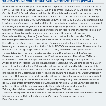
3.8 VERWENDUNG VON EXTERNE ZAHLUNGSDIENSTLEISTER (PAYPAL)
Im Forum besteht die Möglichkeit einer PayPal Spende. Anbieter des Bezahldienstes ist die
PayPal (Europe) S.à.r.l. et Cie, S.C.A., 22-24 Boulevard Royal, L-2449 Luxembourg. Wenn
Sie eine PayPal Spende tätigen, erfolgt eine Übermittlung der von Ihnen eingegebenen
Zahlungsdaten an PayPal. Die Übermittlung Ihrer Daten an PayPal erfolgt auf Grundlage
von Art. 6 Abs. 1 lit. a DSGVO (Einwilligung) und Art. 6 Abs. 1 lit. b DSGVO (Verarbeitung zur
Erfüllung eines Vertrags). Ein Widerruf Ihrer bereits erteilten Einwilligung ist jederzeit möglich.
In der Vergangenheit liegende Datenverarbeitungsvorgänge bleiben bei einem Widerruf
wirksam. Wir setzen externe Zahlungsdienstleistern ein, über deren Plattformen die Nutzer
und wir Zahlungstransaktionen vornehmen können (z.B., jeweils mit Link zur
Datenschutzerklärung, Paypal (https://www.paypal.com/de) Im Rahmen der Erfüllung
von Verträgen setzen wir die Zahlungsdienstleiser auf Grundlage des Art. 6 Abs. 1 lit. b.
DSGVO ein. Im Übrigen setzen wir externe Zahlungsdienstleister auf Grundlage unserer
berechtigten Interessen gem. Art. 6 Abs. 1 lit. b. DSGVO ein, um unseren Nutzern effektive
und sichere Zahlungsmöglichkeit zu bieten. Zu den, durch die Zahlungsdienstleister
verarbeiteten Daten gehören Bestandsdaten, wie z.B. der Name und die Adresse,
Bankdaten, wie z.B. Kontonummern oder Kreditkartennummern, Passwörter, TANs und
Prüfsummen sowie die Vertrags-, Summen und empfängerbezogenen Angaben. Die
Angaben sind erforderlich, um die Transaktionen durchzuführen. Die eingegebenen Daten
werden jedoch nur durch die Zahlungsdienstleister verarbeitet und bei diesen gespeichert.
D.h. wir erhalten keine konto- oder kreditkartenbezogenen Informationen, sondern lediglich
Informationen mit Bestätigung oder Negativbeauskunftung der Zahlung. Unter Umständen
werden die Daten seitens der Zahlungsdienstleister an Wirtschaftsauskunfteien übermittelt.
Diese Übermittlung bezweckt die Identitäts- und Bonitätsprüfung. Hierzu verweisen wir auf
die AGB und Datenschutzhinweise der Zahlungsdienstleister. Für die Zahlungsgeschäfte
gelten die Geschäftsbedingungen und die Datenschutzhinweise der jeweiligen
Zahlungsdienstleister, welche innerhalb der jeweiligen Webseiten, bzw.
Transaktionsapplikationen abrufbar sind. Wir verweisen auf diese ebenfalls zwecks weiterer
Informationen und Geltendmachung von Widerrufs-, Auskunfts- und anderen
Betroffenenrechten.