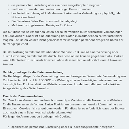
die persönliche Einstellung über ein- oder ausgeklappte Kategorien.
wird benutzt, um den automatischen Login Dienst zu nutzen.
beinhaltet die Sitzungs-ID. Mit diesem Cookie wird in Verbindung mit phpbb3_u der
Nutzer identifiziert.
Die Benutzer-ID des Benutzers wird hier abgelegt.
Markieren von gelesenen Beiträgen für Gäste.
Die auf diese Weise erhobenen Daten der Nutzer werden durch technische Vorkehrungen
pseudonymisiert. Daher ist eine Zuordnung der Daten zum aufrufenden Nutzer nicht mehr
möglich. Die Daten werden nicht gemeinsam mit sonstigen personenbezogenen Daten der
Nutzer gespeichert.
Bei der Nutzung fremder Inhalte über diese Website - z.B. im Fall einer Verlinkung oder
durch Einbindung fremder Inhalte durch User des Forums können gegebenenfalls Cookies
von Drittanbietern zum Einsatz kommen, ohne dass wir Dich ausdrücklich darauf hinweisen
können.
Rechtsgrundlage für die Datenverarbeitung
Die Rechtsgrundlage für die Verarbeitung personenbezogener Daten unter Verwendung von
Cookies ist Art. 6 Abs. 1 lit. f DSGVO zur Wahrung unserer berechtigten Interessen an der
bestmöglichen Funktionalität der Website sowie einer kundenfreundlichen und effektiven
Ausgestaltung des Seitenbesuchs..
Zweck der Datenverarbeitung
Der Zweck der Verwendung technisch notwendiger Cookies ist, die Nutzung von Websites
für die Nutzer zu vereinfachen. Einige Funktionen unserer Internetseite können ohne den
Einsatz von Cookies nicht angeboten werden. Für diese ist es erforderlich, dass der Browser
auch nach einem Seitenwechsel wiedererkannt wird.
Für folgende Anwendungen benötigen wir Cookies:
speichert die persönliche Einstellung über ein- oder ausgeklappte Kategorien.