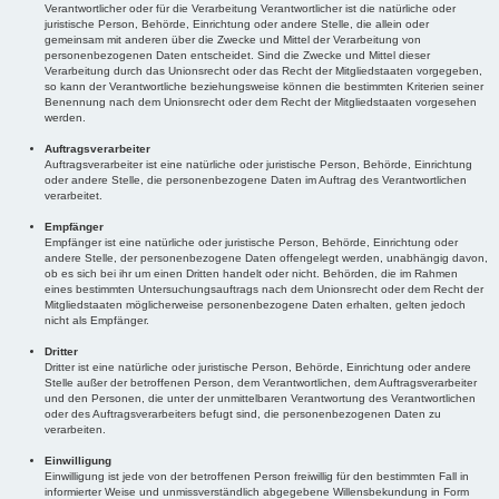
Verantwortlicher oder für die Verarbeitung Verantwortlicher ist die natürliche oder
juristische Person, Behörde, Einrichtung oder andere Stelle, die allein oder
gemeinsam mit anderen über die Zwecke und Mittel der Verarbeitung von
personenbezogenen Daten entscheidet. Sind die Zwecke und Mittel dieser
Verarbeitung durch das Unionsrecht oder das Recht der Mitgliedstaaten vorgegeben,
so kann der Verantwortliche beziehungsweise können die bestimmten Kriterien seiner
Benennung nach dem Unionsrecht oder dem Recht der Mitgliedstaaten vorgesehen
werden.
Auftragsverarbeiter
Auftragsverarbeiter ist eine natürliche oder juristische Person, Behörde, Einrichtung
oder andere Stelle, die personenbezogene Daten im Auftrag des Verantwortlichen
verarbeitet.
Empfänger
Empfänger ist eine natürliche oder juristische Person, Behörde, Einrichtung oder
andere Stelle, der personenbezogene Daten offengelegt werden, unabhängig davon,
ob es sich bei ihr um einen Dritten handelt oder nicht. Behörden, die im Rahmen
eines bestimmten Untersuchungsauftrags nach dem Unionsrecht oder dem Recht der
Mitgliedstaaten möglicherweise personenbezogene Daten erhalten, gelten jedoch
nicht als Empfänger.
Dritter
Dritter ist eine natürliche oder juristische Person, Behörde, Einrichtung oder andere
Stelle außer der betroffenen Person, dem Verantwortlichen, dem Auftragsverarbeiter
und den Personen, die unter der unmittelbaren Verantwortung des Verantwortlichen
oder des Auftragsverarbeiters befugt sind, die personenbezogenen Daten zu
verarbeiten.
Einwilligung
Einwilligung ist jede von der betroffenen Person freiwillig für den bestimmten Fall in
informierter Weise und unmissverständlich abgegebene Willensbekundung in Form