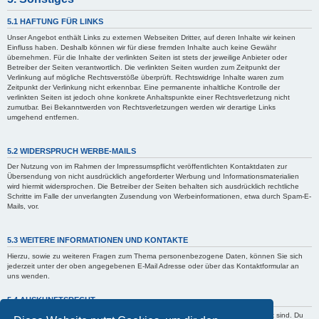
5.1 HAFTUNG FÜR LINKS
Unser Angebot enthält Links zu externen Webseiten Dritter, auf deren Inhalte wir keinen
Einfluss haben. Deshalb können wir für diese fremden Inhalte auch keine Gewähr
übernehmen. Für die Inhalte der verlinkten Seiten ist stets der jeweilige Anbieter oder
Betreiber der Seiten verantwortlich. Die verlinkten Seiten wurden zum Zeitpunkt der
Verlinkung auf mögliche Rechtsverstöße überprüft. Rechtswidrige Inhalte waren zum
Zeitpunkt der Verlinkung nicht erkennbar. Eine permanente inhaltliche Kontrolle der
verlinkten Seiten ist jedoch ohne konkrete Anhaltspunkte einer Rechtsverletzung nicht
zumutbar. Bei Bekanntwerden von Rechtsverletzungen werden wir derartige Links
umgehend entfernen.
5.2 WIDERSPRUCH WERBE-MAILS
Der Nutzung von im Rahmen der Impressumspflicht veröffentlichten Kontaktdaten zur
Übersendung von nicht ausdrücklich angeforderter Werbung und Informationsmaterialien
wird hiermit widersprochen. Die Betreiber der Seiten behalten sich ausdrücklich rechtliche
Schritte im Falle der unverlangten Zusendung von Werbeinformationen, etwa durch Spam-E-
Mails, vor.
5.3 WEITERE INFORMATIONEN UND KONTAKTE
Hierzu, sowie zu weiteren Fragen zum Thema personenbezogene Daten, können Sie sich
jederzeit unter der oben angegebenen E-Mail Adresse oder über das Kontaktformular an
uns wenden.
5.4 AUSKUNFTSRECHT
Der Betreiber erteilt dir auf Anfrage Auskunft, welche Daten über dich gespeichert sind. Du