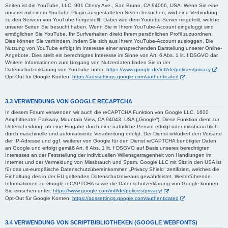
Seiten ist die YouTube, LLC, 901 Cherry Ave., San Bruno, CA 94066, USA. Wenn Sie eine
unserer mit einem YouTube-Plugin ausgestatteten Seiten besuchen, wird eine Verbindung
zu den Servern von YouTube hergestellt. Dabei wird dem Youtube-Server mitgeteilt, welche
unserer Seiten Sie besucht haben. Wenn Sie in Ihrem YouTube-Account eingeloggt sind
ermöglichen Sie YouTube, Ihr Surfverhalten direkt Ihrem persönlichen Profil zuzuordnen.
Dies können Sie verhindern, indem Sie sich aus Ihrem YouTube-Account ausloggen. Die
Nutzung von YouTube erfolgt im Interesse einer ansprechenden Darstellung unserer Online-
Angebote. Dies stellt ein berechtigtes Interesse im Sinne von Art. 6 Abs. 1 lit. f DSGVO dar.
Weitere Informationen zum Umgang von Nutzerdaten finden Sie in der
Datenschutzerklärung von YouTube unter:
https://www.google.de/intl/de/policies/privacy
Opt-Out für Google Konten:
https://adssettings.google.com/authenticated
.
3.3 VERWENDUNG VON GOOGLE RECAPTCHA
In diesem Forum verwenden wir auch die reCAPTCHA Funktion von Google LLC, 1600
Amphitheatre Parkway, Mountain View, CA 94043, USA („Google“). Diese Funktion dient zur
Unterscheidung, ob eine Eingabe durch eine natürliche Person erfolgt oder missbräuchlich
durch maschinelle und automatisierte Verarbeitung erfolgt. Der Dienst inkludiert den Versand
der IP-Adresse und ggf. weiterer von Google für den Dienst reCAPTCHA benötigter Daten
an Google und erfolgt gemäß Art. 6 Abs. 1 lit. f DSGVO auf Basis unseres berechtigten
Interesses an der Feststellung der individuellen Willensgetragenheit von Handlungen im
Internet und der Vermeidung von Missbrauch und Spam. Google LLC mit Sitz in den USA ist
für das us-europäische Datenschutzübereinkommen „Privacy Shield“ zertifiziert, welches die
Einhaltung des in der EU geltenden Datenschutzniveaus gewährleistet. Weiterführende
Informationen zu Google reCAPTCHA sowie die Datenschutzerklärung von Google können
Sie einsehen unter:
https://www.google.com/intl/de/policies/privacy/
Opt-Out für Google Konten:
https://adssettings.google.com/authenticated
.
3.4 VERWENDUNG VON SCRIPTBIBLIOTHEKEN (GOOGLE WEBFONTS)