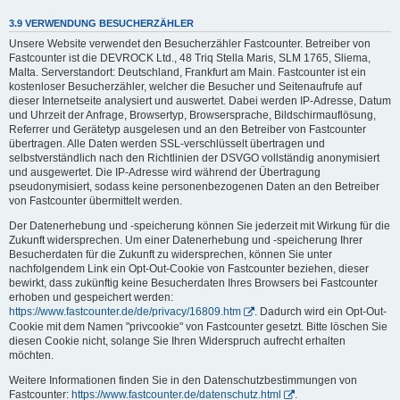
3.9 VERWENDUNG BESUCHERZÄHLER
Unsere Website verwendet den Besucherzähler Fastcounter. Betreiber von
Fastcounter ist die DEVROCK Ltd., 48 Triq Stella Maris, SLM 1765, Sliema,
Malta. Serverstandort: Deutschland, Frankfurt am Main. Fastcounter ist ein
kostenloser Besucherzähler, welcher die Besucher und Seitenaufrufe auf
dieser Internetseite analysiert und auswertet. Dabei werden IP-Adresse, Datum
und Uhrzeit der Anfrage, Browsertyp, Browsersprache, Bildschirmauflösung,
Referrer und Gerätetyp ausgelesen und an den Betreiber von Fastcounter
übertragen. Alle Daten werden SSL-verschlüsselt übertragen und
selbstverständlich nach den Richtlinien der DSVGO vollständig anonymisiert
und ausgewertet. Die IP-Adresse wird während der Übertragung
pseudonymisiert, sodass keine personenbezogenen Daten an den Betreiber
von Fastcounter übermittelt werden.
Der Datenerhebung und -speicherung können Sie jederzeit mit Wirkung für die
Zukunft widersprechen. Um einer Datenerhebung und -speicherung Ihrer
Besucherdaten für die Zukunft zu widersprechen, können Sie unter
nachfolgendem Link ein Opt-Out-Cookie von Fastcounter beziehen, dieser
bewirkt, dass zukünftig keine Besucherdaten Ihres Browsers bei Fastcounter
erhoben und gespeichert werden:
https://www.fastcounter.de/de/privacy/16809.htm
. Dadurch wird ein Opt-Out-
Cookie mit dem Namen "privcookie" von Fastcounter gesetzt. Bitte löschen Sie
diesen Cookie nicht, solange Sie Ihren Widerspruch aufrecht erhalten
möchten.
Weitere Informationen finden Sie in den Datenschutzbestimmungen von
Fastcounter:
https://www.fastcounter.de/datenschutz.html
.