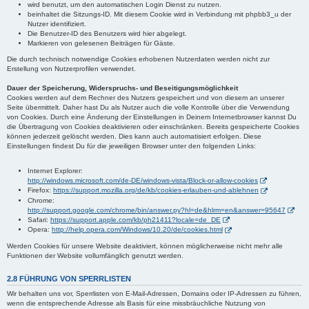
wird benutzt, um den automatischen Login Dienst zu nutzen.
beinhaltet die Sitzungs-ID. Mit diesem Cookie wird in Verbindung mit phpbb3_u der
Nutzer identifiziert.
Die Benutzer-ID des Benutzers wird hier abgelegt.
Markieren von gelesenen Beiträgen für Gäste.
Die durch technisch notwendige Cookies erhobenen Nutzerdaten werden nicht zur
Erstellung von Nutzerprofilen verwendet.
Dauer der Speicherung, Widerspruchs- und Beseitigungsmöglichkeit
Cookies werden auf dem Rechner des Nutzers gespeichert und von diesem an unserer
Seite übermittelt. Daher hast Du als Nutzer auch die volle Kontrolle über die Verwendung
von Cookies. Durch eine Änderung der Einstellungen in Deinem Internetbrowser kannst Du
die Übertragung von Cookies deaktivieren oder einschränken. Bereits gespeicherte Cookies
können jederzeit gelöscht werden. Dies kann auch automatisiert erfolgen. Diese
Einstellungen findest Du für die jeweiligen Browser unter den folgenden Links:
Internet Explorer:
http://windows.microsoft.com/de-DE/windows-vista/Block-or-allow-cookies
Firefox:
https://support.mozilla.org/de/kb/cookies-erlauben-und-ablehnen
Chrome:
http://support.google.com/chrome/bin/answer.py?hl=de&hlrm=en&answer=95647
Safari:
https://support.apple.com/kb/ph21411?locale=de_DE
Opera:
http://help.opera.com/Windows/10.20/de/cookies.html
Werden Cookies für unsere Website deaktiviert, können möglicherweise nicht mehr alle
Funktionen der Website vollumfänglich genutzt werden.
2.8 FÜHRUNG VON SPERRLISTEN
Wir behalten uns vor, Sperrlisten von E-Mail-Adressen, Domains oder IP-Adressen zu führen,
wenn die entsprechende Adresse als Basis für eine missbräuchliche Nutzung von