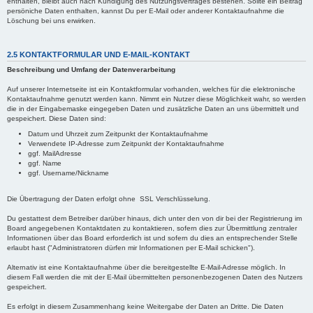
enthalten, bleibt auch nach Kündigung des Nutzungsvertrages bestehen. Sollte ein Beitrag
persöniche Daten enthalten, kannst Du per E-Mail oder anderer Kontaktaufnahme die
Löschung bei uns erwirken.
2.5 KONTAKTFORMULAR UND E-MAIL-KONTAKT
Beschreibung und Umfang der Datenverarbeitung
Auf unserer Internetseite ist ein Kontaktformular vorhanden, welches für die elektronische
Kontaktaufnahme genutzt werden kann. Nimmt ein Nutzer diese Möglichkeit wahr, so werden
die in der Eingabemaske eingegeben Daten und zusätzliche Daten an uns übermittelt und
gespeichert. Diese Daten sind:
Datum und Uhrzeit zum Zeitpunkt der Kontaktaufnahme
Verwendete IP-Adresse zum Zeitpunkt der Kontaktaufnahme
ggf. MailAdresse
ggf. Name
ggf. Username/Nickname
Die Übertragung der Daten erfolgt ohne SSL Verschlüsselung.
Du gestattest dem Betreiber darüber hinaus, dich unter den von dir bei der Registrierung im
Board angegebenen Kontaktdaten zu kontaktieren, sofern dies zur Übermittlung zentraler
Informationen über das Board erforderlich ist und sofern du dies an entsprechender Stelle
erlaubt hast ("Administratoren dürfen mir Informationen per E-Mail schicken").
Alternativ ist eine Kontaktaufnahme über die bereitgestellte E-Mail-Adresse möglich. In
diesem Fall werden die mit der E-Mail übermittelten personenbezogenen Daten des Nutzers
gespeichert.
Es erfolgt in diesem Zusammenhang keine Weitergabe der Daten an Dritte. Die Daten