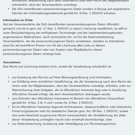
rechtlichen Verpflichtung nach dem Unionsrecht oder dem Recht der Mitgliedstaaten
erforderlich, dem der Verantwortliche unterliegt.
Die Dich betreffenden personenbezogenen Daten wurden in Bezug auf angebotene
Dienste der Informationsgesellschaft gemäß Art. 8 Abs. 1 DSGVO erhoben.
Information an Dritte
Hat der Verantwortliche die Dich betreffenden personenbezogenen Daten öffentlich
gemacht und ist er gem. Art. 17 Abs. 1 DSGVO zu deren Löschung verpflichtet, so trifft er
unter Berücksichtigung der verfügbaren Technologie und der Implementierungskosten
angemessene Maßnahmen, auch technischer Art, um für die Datenverarbeitung
Verantwortliche, die die personenbezogenen Daten verarbeiten, darüber zu informieren,
dass Du als betroffene Person von Dir die Löschung aller Links zu diesen
personenbezogenen Daten oder von Kopien oder Replikationen dieser
personenbezogenen Daten verlangt hast.
Ausnahmen
Das Recht auf Löschung besteht nicht, soweit die Verarbeitung erforderlich ist
zur Ausübung des Rechts auf freie Meinungsäußerung und Information;
zur Erfüllung einer rechtlichen Verpflichtung, die die Verarbeitung nach dem Recht der
Union oder der Mitgliedstaaten, dem der Verantwortliche unterliegt, erfordert, oder zur
Wahrnehmung einer Aufgabe, die im öffentlichen Interesse liegt oder in Ausübung
öffentlicher Gewalt erfolgt, die dem Verantwortlichen übertragen wurde;
aus Gründen des öffentlichen Interesses im Bereich der öffentlichen Gesundheit
gemäß Art. 9 Abs. 2 lit. h und i sowie Art. 9 Abs. 3 DSGVO;
für im öffentlichen Interesse liegende Archivzwecke, wissenschaftliche oder historische
Forschungszwecke oder für statistische Zwecke gem. Art. 89 Abs. 1 DSGVO, soweit
das unter Abschnitt a) genannte Recht voraussichtlich die Verwirklichung der Ziele
dieser Verarbeitung unmöglich macht oder ernsthaft beeinträchtigt, oder
zur Geltendmachung, Ausübung oder Verteidigung von Rechtsansprüchen.