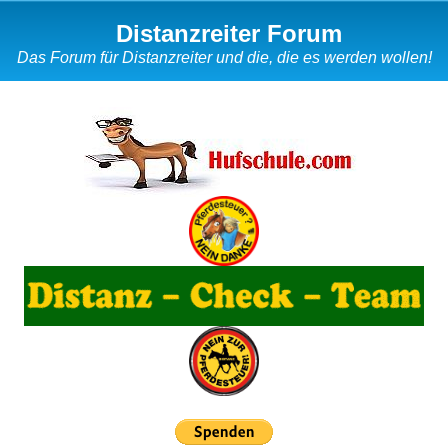
Distanzreiter Forum
Das Forum für Distanzreiter und die, die es werden wollen!