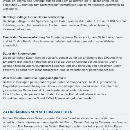
Wenn ein Thema eine Umfrage enthält wird beim abstimmen die IP gespeichert um die
eindeutige Zuordnung zum Nutzeraccount herzustellen und so mehrmaliges Abstimmen zu
verhindern.
Rechtsgrundlage für die Datenverarbeitung
Rechtsgrundlage für die Speicherung der Daten sind die Art. 6 Abs. 1 lit.b und f DSGVO. Wir
behalten uns vor, Kommentare zu löschen, wenn sie von Dritten als rechtswidrig
beanstandet werden.
Zweck der Datenverarbeitung
Die Erhebung dieser Daten erfolgt aus Sicherheitsgründen
und ist für das Bereithalten bestimmter Inhalte und Leistungen auf unserer Website
erforderlich.
Dauer der Speicherung
Die persönlichen Daten werden gelöscht, sobald sie für die Erreichung des Zweckes ihrer
Erhebung nicht mehr erforderlich sind oder Du Deinen Account bei uns löschst. Deine
Beiträge bleiben laut Nutzungsrecht bestehen und sind dann von den gelöschten Daten
getrennt, dir somit nicht mehr zuzuordnen, und somit nicht mehr personenbezogen.
Widerspruchs- und Beseitigungsmöglichkeit
Sollten in Beiträgen personenbezogene Daten vorhanden sein, hast Du jederzeit die
Möglichkeit, personenbezogene Daten aus Beiträgen löschen zu lassen. Die über Dich
gespeicherten Daten kannst Du auch jederzeit abändern lassen.
Eine Löschung der persönlichen Daten kann per Kontaktaufnahme über das
Kontaktformular oder die Board E-Mail Adresse eingefordert werden.
2.4 EINRÄUMUNG VON NUTZUNGSRECHTEN
Mit dem Erstellen eines Beitrags erteilst Du dem Betreiber ein einfaches, zeitlich und
räumlich unbeschränktes und unentgeltliches Recht, Deinen Beitrag im Rahmen des Forums
zu nutzen. Das Nutzungsrecht an Deinen Beiträgen, sofern sie keine persönlichen Daten