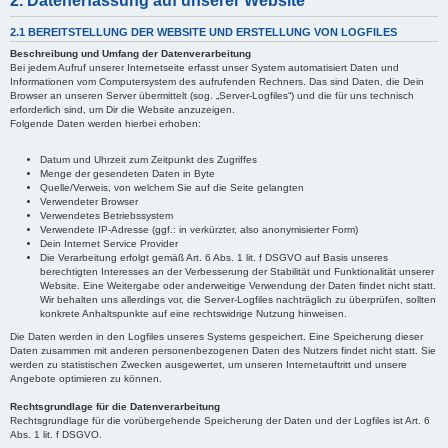
2. Datenerfassung auf unserer Website
2.1 BEREITSTELLUNG DER WEBSITE UND ERSTELLUNG VON LOGFILES
Beschreibung und Umfang der Datenverarbeitung
Bei jedem Aufruf unserer Internetseite erfasst unser System automatisiert Daten und
Informationen vom Computersystem des aufrufenden Rechners. Das sind Daten, die Dein
Browser an unseren Server übermittelt (sog. „Server-Logfiles“) und die für uns technisch
erforderlich sind, um Dir die Website anzuzeigen.
Folgende Daten werden hierbei erhoben:
Datum und Uhrzeit zum Zeitpunkt des Zugriffes
Menge der gesendeten Daten in Byte
Quelle/Verweis, von welchem Sie auf die Seite gelangten
Verwendeter Browser
Verwendetes Betriebssystem
Verwendete IP-Adresse (ggf.: in verkürzter, also anonymisierter Form)
Dein Internet Service Provider
Die Verarbeitung erfolgt gemäß Art. 6 Abs. 1 lit. f DSGVO auf Basis unseres
berechtigten Interesses an der Verbesserung der Stabilität und Funktionalität unserer
Website. Eine Weitergabe oder anderweitige Verwendung der Daten findet nicht statt.
Wir behalten uns allerdings vor, die Server-Logfiles nachträglich zu überprüfen, sollten
konkrete Anhaltspunkte auf eine rechtswidrige Nutzung hinweisen.
Die Daten werden in den Logfiles unseres Systems gespeichert. Eine Speicherung dieser
Daten zusammen mit anderen personenbezogenen Daten des Nutzers findet nicht statt. Sie
werden zu statistischen Zwecken ausgewertet, um unseren Internetauftritt und unsere
Angebote optimieren zu können.
Rechtsgrundlage für die Datenverarbeitung
Rechtsgrundlage für die vorübergehende Speicherung der Daten und der Logfiles ist Art. 6
Abs. 1 lit. f DSGVO.