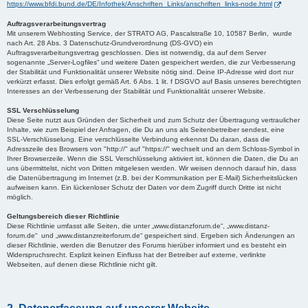
https://www.bfdi.bund.de/DE/Infothek/Anschriften_Links/anschriften_links-node.html
Auftragsverarbeitungsvertrag
Mit unserem Webhosting Service, der STRATO AG, Pascalstraße 10, 10587 Berlin, wurde
nach Art. 28 Abs. 3 Datenschutz-Grundverordnung (DS-GVO) ein
Auftragsverarbeitungsvertrag geschlossen. Dies ist notwendig, da auf dem Server
sogenannte „Server-Logfiles“ und weitere Daten gespeichert werden, die zur Verbesserung
der Stabilität und Funktionalität unserer Website nötig sind. Deine IP-Adresse wird dort nur
verkürzt erfasst. Dies erfolgt gemäß Art. 6 Abs. 1 lit. f DSGVO auf Basis unseres berechtigten
Interesses an der Verbesserung der Stabilität und Funktionalität unserer Website.
SSL Verschlüsselung
Diese Seite nutzt aus Gründen der Sicherheit und zum Schutz der Übertragung vertraulicher
Inhalte, wie zum Beispiel der Anfragen, die Du an uns als Seitenbetreiber sendest, eine
SSL-Verschlüsselung. Eine verschlüsselte Verbindung erkennst Du daran, dass die
Adresszeile des Browsers von "http://" auf "https://" wechselt und an dem Schloss-Symbol in
Ihrer Browserzeile. Wenn die SSL Verschlüsselung aktiviert ist, können die Daten, die Du an
uns übermittelst, nicht von Dritten mitgelesen werden. Wir weisen dennoch darauf hin, dass
die Datenübertragung im Internet (z.B. bei der Kommunikation per E-Mail) Sicherheitslücken
aufweisen kann. Ein lückenloser Schutz der Daten vor dem Zugriff durch Dritte ist nicht
möglich.
Geltungsbereich dieser Richtlinie
Diese Richtlinie umfasst alle Seiten, die unter „www.distanzforum.de“, „www.distanz-
forum.de“ und „www.distanzreiterforum.de“ gespeichert sind. Ergeben sich Änderungen an
dieser Richtlinie, werden die Benutzer des Forums hierüber informiert und es besteht ein
Widerspruchsrecht. Explizit keinen Einfluss hat der Betreiber auf externe, verlinkte
Webseiten, auf denen diese Richtlinie nicht gilt.