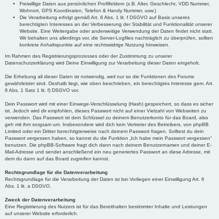
Freiwillige Daten aus persönlichen Profilfeldern (z.B. Alter, Geschlecht, VDD Nummer,
Wohnort, GPS Koordinaten, Telefon & Handy Nummer, usw.)
Die Verarbeitung erfolgt gemäß Art. 6 Abs. 1 lit. f DSGVO auf Basis unseres
berechtigten Interesses an der Verbesserung der Stabilität und Funktionalität unserer
Website. Eine Weitergabe oder anderweitige Verwendung der Daten findet nicht statt.
Wir behalten uns allerdings vor, die Server-Logfiles nachträglich zu überprüfen, sollten
konkrete Anhaltspunkte auf eine rechtswidrige Nutzung hinweisen.
Im Rahmen des Registrierungsprozesses oder der Zustimmung zu unserer
Datenschutzerklärung wird Deine Einwilligung zur Verarbeitung dieser Daten eingeholt.
Die Erhebung all dieser Daten ist notwendig, weil nur so die Funktionen des Forums
gewährleistet sind. Deshalb liegt, wie oben beschrieben, ein berechtigtes Interesse gem. Art.
6 Abs. 1 Satz 1 lit. f) DSGVO vor.
Dein Passwort wird mit einer Einwege-Verschlüsselung (Hash) gespeichert, so dass es sicher
ist. Jedoch wird dir empfohlen, dieses Passwort nicht auf einer Vielzahl von Webseiten zu
verwenden. Das Passwort ist dein Schlüssel zu deinem Benutzerkonto für das Board, also
geh mit ihm sorgsam um. Insbesondere wird dich kein Vertreter des Betreibers, von phpBB
Limited oder ein Dritter berechtigterweise nach deinem Passwort fragen. Solltest du dein
Passwort vergessen haben, so kannst du die Funktion „Ich habe mein Passwort vergessen“
benutzen. Die phpBB-Software fragt dich dann nach deinem Benutzernamen und deiner E-
Mail-Adresse und sendet anschließend ein neu generiertes Passwort an diese Adresse, mit
dem du dann auf das Board zugreifen kannst.
Rechtsgrundlage für die Datenverarbeitung
Rechtsgrundlage für die Verarbeitung der Daten ist bei Vorliegen einer Einwilligung Art. 6
Abs. 1 lit. a DSGVO.
Zweck der Datenverarbeitung
Eine Registrierung des Nutzers ist für das Bereithalten bestimmter Inhalte und Leistungen
auf unserer Website erforderlich.