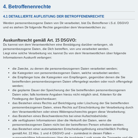
4. Betroffenenrechte
4.1 DETAILLIERTE AUFLISTUNG DER BETROFFENENRECHTE
Werden personenbezogene Daten von Dir verarbeitet, bist Du Betroffener i.S.d. DSGVO
und es stehen Dir folgende Rechte gegenüber dem Verantwortlichen zu:
Auskunftsrecht gemäß Art. 15 DSGVO:
Du kannst von dem Verantwortlichen eine Bestätigung darüber verlangen, ob
personenbezogene Daten, die Dich betreffen, von uns verarbeitet werden.
Liegt eine solche Verarbeitung vor, kannst Du von dem Verantwortlichen über folgende
Informationen Auskunft verlangen:
die Zwecke, zu denen die personenbezogenen Daten verarbeitet werden;
die Kategorien von personenbezogenen Daten, welche verarbeitet werden;
die Empfänger bzw. die Kategorien von Empfängern, gegenüber denen die Sie
betreffenden personenbezogenen Daten offengelegt wurden oder noch offengelegt
werden;
die geplante Dauer der Speicherung der Sie betreffenden personenbezogenen
Daten oder, falls konkrete Angaben hierzu nicht möglich sind, Kriterien für die
Festlegung der Speicherdauer;
das Bestehen eines Rechts auf Berichtigung oder Löschung der Sie betreffenden
personenbezogenen Daten, eines Rechts auf Einschränkung der Verarbeitung durch
den Verantwortlichen oder eines Widerspruchsrechts gegen diese Verarbeitung;
das Bestehen eines Beschwerderechts bei einer Aufsichtsbehörde;
alle verfügbaren Informationen über die Herkunft der Daten, wenn die
personenbezogenen Daten nicht bei der betroffenen Person erhoben werden;
das Bestehen einer automatisierten Entscheidungsfindung einschließlich Profiling
gemäß Art. 22 Abs. 1 und 4 DSGVO und – zumindest in diesen Fällen –
aussagekräftige Informationen über die involvierte Logik sowie die Tragweite und die