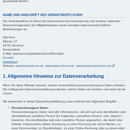
gesammelt werden.
NAME UND ANSCHRIFT DES VERANTWORTLICHEN
Der Verantwortliche im Sinne der Datenschutz-Grundverordnung und anderer nationaler
Datenschutzgesetze der Mitgliedsstaaten sowie sonstiger datenschutzrechtlicher
Bestimmungen ist:
Dirk Kehl
Elbestr. 37
44791 Bochum
Deutschland
E-Mail: datenschutz(at)distanzforum(Punkt)de
Kontakt:
Impressum
Website:
www.distanzforum.de www.distanz-forum.de www.distanzreiterforum.de
1. Allgemeine Hinweise zur Datenverarbeitung
Wenn Du diese Website benutzt, werden verschiedene personenbezogene Daten erhoben.
Die vorliegende Datenschutzerklärung erläutert, welche Daten wir erheben und wofür wir sie
nutzen.
Wir verwenden in dieser Datenschutzerklärung unter anderem die folgenden Begriffe:
Personenbezogene Daten:
Personenbezogene Daten sind alle Informationen, die sich auf eine identifizierte oder
identifizierbare natürliche Person (im Folgenden „betroffene Person“ oder „Nutzer")
beziehen. Als identifizierbar wird eine natürliche Person angesehen, die direkt oder
indirekt, insbesondere mittels Zuordnung zu einer Kennung wie einem Namen, zu
einer Kennnummer, zu Standortdaten, zu einer Online-Kennung oder zu einem oder