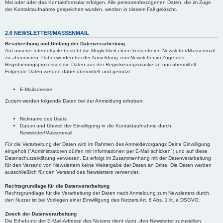
Mai oder üder das Kontaktformular erfolgen. Alle personenbezogenen Daten, die im Zuge
der Kontaktaufnahme gespeichert wurden, werden in diesem Fall gelöscht.
2.6 NEWSLETTER/MASSENMAIL
Beschreibung und Umfang der Datenverarbeitung
Auf unserer Internetseite besteht die Möglichkeit einen kostenfreien Newsletter/Massenmail
zu abonnieren. Dabei werden bei der Anmeldung zum Newsletter im Zuge des
Registrierungsprozesses die Daten aus der Registrierungsmaske an uns übermittelt.
Folgende Daten werden dabei übermittelt und genutzt:
E-Mailadresse
Zudem werden folgende Daten bei der Anmeldung erhoben:
Nickname des Users
Datum und Uhrzeit der Einwilligung in die Kontaktaufnahme durch
Newsletter/Massenmail
Für die Verarbeitung der Daten wird im Rahmen des Anmeldevorgangs Deine Einwilligung
eingeholt ("Administratoren dürfen mir Informationen per E-Mail schicken") und auf diese
Datenschutzerklärung verwiesen. Es erfolgt im Zusammenhang mit der Datenverarbeitung
für den Versand von Newslettern keine Weitergabe der Daten an Dritte. Die Daten werden
ausschließlich für den Versand des Newsletters verwendet.
Rechtsgrundlage für die Datenverarbeitung
Rechtsgrundlage für die Verarbeitung der Daten nach Anmeldung zum Newsletters durch
den Nutzer ist bei Vorliegen einer Einwilligung des Nutzers Art. 6 Abs. 1 lit. a DSGVO.
Zweck der Datenverarbeitung
Die Erhebung der E-Mail-Adresse des Nutzers dient dazu, den Newsletter zuzustellen.