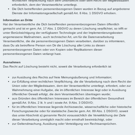
rechtlichen Verpflichtung nach dem Unionsrecht oder dem Recht der Mitgliedstaaten
erforderlich, dem der Verantwortliche unterliegt.
Die Dich betreffenden personenbezogenen Daten wurden in Bezug auf angebotene
Dienste der Informationsgesellschaft gemäß Art. 8 Abs. 1 DSGVO erhoben.
Information an Dritte
Hat der Verantwortliche die Dich betreffenden personenbezogenen Daten öffentlich
gemacht und ist er gem. Art. 17 Abs. 1 DSGVO zu deren Löschung verpflichtet, so trifft er
unter Berücksichtigung der verfügbaren Technologie und der Implementierungskosten
angemessene Maßnahmen, auch technischer Art, um für die Datenverarbeitung
Verantwortliche, die die personenbezogenen Daten verarbeiten, darüber zu informieren,
dass Du als betroffene Person von Dir die Löschung aller Links zu diesen
personenbezogenen Daten oder von Kopien oder Replikationen dieser
personenbezogenen Daten verlangt hast.
Ausnahmen
Das Recht auf Löschung besteht nicht, soweit die Verarbeitung erforderlich ist
zur Ausübung des Rechts auf freie Meinungsäußerung und Information;
zur Erfüllung einer rechtlichen Verpflichtung, die die Verarbeitung nach dem Recht der
Union oder der Mitgliedstaaten, dem der Verantwortliche unterliegt, erfordert, oder zur
Wahrnehmung einer Aufgabe, die im öffentlichen Interesse liegt oder in Ausübung
öffentlicher Gewalt erfolgt, die dem Verantwortlichen übertragen wurde;
aus Gründen des öffentlichen Interesses im Bereich der öffentlichen Gesundheit
gemäß Art. 9 Abs. 2 lit. h und i sowie Art. 9 Abs. 3 DSGVO;
für im öffentlichen Interesse liegende Archivzwecke, wissenschaftliche oder historische
Forschungszwecke oder für statistische Zwecke gem. Art. 89 Abs. 1 DSGVO, soweit
das unter Abschnitt a) genannte Recht voraussichtlich die Verwirklichung der Ziele
dieser Verarbeitung unmöglich macht oder ernsthaft beeinträchtigt, oder
zur Geltendmachung, Ausübung oder Verteidigung von Rechtsansprüchen.