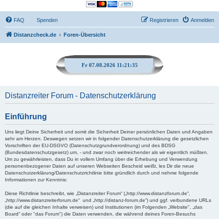
FAQ
Spenden
Registrieren
Anmelden
Distanzcheck.de
Foren-Übersicht
Fr 07.08.2026 11:21:36
Distanzreiter Forum - Datenschutzerklärung
Einführung
Uns liegt Deine Sicherheit und somit die Sicherheit Deiner persönlichen Daten und Angaben
sehr am Herzen. Deswegen setzen wir in folgender Datenschutzerklärung die gesetzlichen
Vorschriften der EU-DSGVO (Datenschutzgrundverordnung) und des BDSG
(Bundesdatenschutzgesetz) um, - und zwar noch weitreichender als wir eigentlich müßten.
Um zu gewährleisten, dass Du in vollem Umfang über die Erhebung und Verwendung
personenbezogener Daten auf unseren Webseiten Bescheid weißt, les Dir die neue
Datenschutzerklärung/Datenschutzrichtlinie bitte gründlich durch und nehme folgende
Informationen zur Kenntnis:
Diese Richtlinie beschreibt, wie „Distanzreiter Forum“ („http://www.distanzforum.de“,
„http://www.distanzreiterforum.de“ und „http://distanz-forum.de“) und ggf. verbundene URLs
(die auf die gleichen Inhalte verweisen) und Institutionen (im Folgenden „Website", „das
Board“ oder "das Forum") die Daten verwenden, die während deines Foren-Besuchs