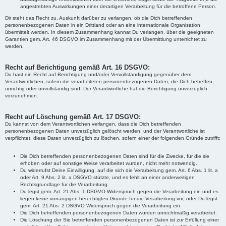
angestrebten Auswirkungen einer derartigen Verarbeitung für die betroffene Person.
Dir steht das Recht zu, Auskunft darüber zu verlangen, ob die Dich betreffenden
personenbezogenen Daten in ein Drittland oder an eine internationale Organisation
übermittelt werden. In diesem Zusammenhang kannat Du verlangen, über die geeigneten
Garantien gem. Art. 46 DSGVO im Zusammenhang mit der Übermittlung unterrichtet zu
werden.
Recht auf Berichtigung gemäß Art. 16 DSGVO:
Du hast ein Recht auf Berichtigung und/oder Vervollständigung gegenüber dem
Verantwortlichen, sofern die verarbeiteten personenbezogenen Daten, die Dich betreffen,
unrichtig oder unvollständig sind. Der Verantwortliche hat die Berichtigung unverzüglich
vorzunehmen.
Recht auf Löschung gemäß Art. 17 DSGVO:
Du kannst von dem Verantwortlichen verlangen, dass die Dich betreffenden
personenbezogenen Daten unverzüglich gelöscht werden, und der Verantwortliche ist
verpflichtet, diese Daten unverzüglich zu löschen, sofern einer der folgenden Gründe zutrifft:
Die Dich betreffenden personenbezogenen Daten sind für die Zwecke, für die sie
erhoben oder auf sonstige Weise verarbeitet wurden, nicht mehr notwendig.
Du widerrufst Deine Einwilligung, auf die sich die Verarbeitung gem. Art. 6 Abs. 1 lit. a
oder Art. 9 Abs. 2 lit. a DSGVO stützte, und es fehlt an einer anderweitigen
Rechtsgrundlage für die Verarbeitung.
Du legst gem. Art. 21 Abs. 1 DSGVO Widerspruch gegen die Verarbeitung ein und es
liegen keine vorrangigen berechtigten Gründe für die Verarbeitung vor, oder Du legst
gem. Art. 21 Abs. 2 DSGVO Widerspruch gegen die Verarbeitung ein.
Die Dich betreffenden personenbezogenen Daten wurden unrechtmäßig verarbeitet.
Die Löschung der Sie betreffenden personenbezogenen Daten ist zur Erfüllung einer