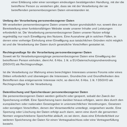
einer Erklärung oder einer sonstigen eindeutigen bestätigenden Handlung, mit der die
betroffene Person zu verstehen gibt, dass sie mit der Verarbeitung der sie
betreffenden personenbezogenen Daten einverstanden ist.
Umfang der Verarbeitung personenbezogener Daten
Wir verarbeiten personenbezogene Daten unserer Nutzer grundsätzlich nur, soweit dies zur
Bereitstellung einer funktionsfähigen Website sowie unserer Inhalte und Leistungen
erforderlich ist. Die Verarbeitung personenbezogener Daten unserer Nutzer erfolgt
regelmäßig nur nach Einwilligung des Nutzers. Eine Ausnahme gilt in solchen Fällen, in
denen eine vorherige Einholung einer Einwilligung aus tatsächlichen Gründen nicht möglich
ist und die Verarbeitung der Daten durch gesetzliche Vorschriften gestattet ist.
Rechtsgrundlage für die Verarbeitung personenbezogener Daten
Soweit wir für Verarbeitungsvorgänge personenbezogener Daten eine Einwilligung der
betroffenen Person einholen, dient Art. 6 Abs. 1 lit. a EU-Datenschutzgrundverordnung
(DSGVO) als Rechtsgrundlage.
Ist die Verarbeitung zur Wahrung eines berechtigten Interesses unseres Forums oder eines
Dritten erforderlich und überwiegen die Interessen, Grundrechte und Grundfreiheiten des
Betroffenen das erstgenannte Interesse nicht, so dient Art. 6 Abs. 1 lit. f DSGVO als
Rechtsgrundlage für die Verarbeitung.
Datenlöschung und Speicherdauer personenbezogener Daten
Die personenbezogenen Daten werden gelöscht oder gesperrt, sobald der Zweck der
Speicherung entfällt. Eine Speicherung kann darüber hinaus erfolgen, wenn dies durch den
europäischen oder nationalen Gesetzgeber in unionsrechtlichen Verordnungen, Gesetzen
oder sonstigen Vorschriften, denen der Verantwortliche unterliegt, vorgesehen wurde. Eine
Sperrung oder Löschung der Daten erfolgt auch dann, wenn eine durch die genannten
Normen vorgeschriebene Speicherfrist abläuft, es sei denn, dass eine Erforderlichkeit zur
weiteren Speicherung der Daten für einen Vertragsabschluss oder eine Vertragserfüllung
besteht.