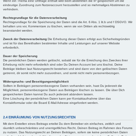
Wenn ein Thema eine Umfrage enthält wird beim abstimmen die IP gespeichert um die
eindeutige Zuordnung zum Nutzeraccount herzustellen und so mehrmaliges Abstimmen zu
verhindern.
Rechtsgrundlage für die Datenverarbeitung
Rechtsgrundlage für die Speicherung der Daten sind die Art. 6 Abs. 1 lit.b und f DSGVO. Wir
behalten uns vor, Kommentare zu löschen, wenn sie von Dritten als rechtswidrig
beanstandet werden.
Zweck der Datenverarbeitung
Die Erhebung dieser Daten erfolgt aus Sicherheitsgründen
und ist für das Bereithalten bestimmter Inhalte und Leistungen auf unserer Website
erforderlich.
Dauer der Speicherung
Die persönlichen Daten werden gelöscht, sobald sie für die Erreichung des Zweckes ihrer
Erhebung nicht mehr erforderlich sind oder Du Deinen Account bei uns löschst. Deine
Beiträge bleiben laut Nutzungsrecht bestehen und sind dann von den gelöschten Daten
getrennt, dir somit nicht mehr zuzuordnen, und somit nicht mehr personenbezogen.
Widerspruchs- und Beseitigungsmöglichkeit
Sollten in Beiträgen personenbezogene Daten vorhanden sein, hast Du jederzeit die
Möglichkeit, personenbezogene Daten aus Beiträgen löschen zu lassen. Die über Dich
gespeicherten Daten kannst Du auch jederzeit abändern lassen.
Eine Löschung der persönlichen Daten kann per Kontaktaufnahme über das
Kontaktformular oder die Board E-Mail Adresse eingefordert werden.
2.4 EINRÄUMUNG VON NUTZUNGSRECHTEN
Mit dem Erstellen eines Beitrags erteilst Du dem Betreiber ein einfaches, zeitlich und
räumlich unbeschränktes und unentgeltliches Recht, Deinen Beitrag im Rahmen des Forums
zu nutzen. Das Nutzungsrecht an Deinen Beiträgen, sofern sie keine persönlichen Daten