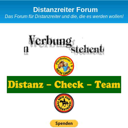
Distanzreiter Forum
Das Forum für Distanzreiter und die, die es werden wollen!