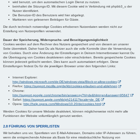
wird benutzt, um den automatischen Login Dienst zu nutzen.
beinhaltet die Sitzungs-ID. Mit diesem Cookie wird in Verbindung mit phpbb3_u der
Nutzer identifiziert.
Die Benutzer-ID des Benutzers wird hier abgelegt.
Markieren von gelesenen Beiträgen für Gäste.
Die durch technisch notwendige Cookies erhobenen Nutzerdaten werden nicht zur
Erstellung von Nutzerprofilen verwendet.
Dauer der Speicherung, Widerspruchs- und Beseitigungsmöglichkeit
Cookies werden auf dem Rechner des Nutzers gespeichert und von diesem an unserer
Seite übermittelt. Daher hast Du als Nutzer auch die volle Kontrolle über die Verwendung
von Cookies. Durch eine Änderung der Einstellungen in Deinem Internetbrowser kannst Du
die Übertragung von Cookies deaktivieren oder einschränken. Bereits gespeicherte Cookies
können jederzeit gelöscht werden. Dies kann auch automatisiert erfolgen. Diese
Einstellungen findest Du für die jeweiligen Browser unter den folgenden Links:
Internet Explorer:
http://windows.microsoft.com/de-DE/windows-vista/Block-or-allow-cookies
Firefox:
https://support.mozilla.org/de/kb/cookies-erlauben-und-ablehnen
Chrome:
http://support.google.com/chrome/bin/answer.py?hl=de&hlrm=en&answer=95647
Safari:
https://support.apple.com/kb/ph21411?locale=de_DE
Opera:
http://help.opera.com/Windows/10.20/de/cookies.html
Werden Cookies für unsere Website deaktiviert, können möglicherweise nicht mehr alle
Funktionen der Website vollumfänglich genutzt werden.
2.8 FÜHRUNG VON SPERRLISTEN
Wir behalten uns vor, Sperrlisten von E-Mail-Adressen, Domains oder IP-Adressen zu führen,
wenn die entsprechende Adresse als Basis für eine missbräuchliche Nutzung von