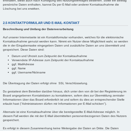
enthalten, bleibt auch nach Kündigung des Nutzungsvertrages bestehen. Sollte ein Beitrag
persöniche Daten enthalten, kannst Du per E-Mail oder anderer Kontaktaufnahme die
Löschung bei uns erwirken.
2.5 KONTAKTFORMULAR UND E-MAIL-KONTAKT
Beschreibung und Umfang der Datenverarbeitung
Auf unserer Internetseite ist ein Kontaktformular vorhanden, welches für die elektronische
Kontaktaufnahme genutzt werden kann. Nimmt ein Nutzer diese Möglichkeit wahr, so werden
die in der Eingabemaske eingegeben Daten und zusätzliche Daten an uns übermittelt und
gespeichert. Diese Daten sind:
Datum und Uhrzeit zum Zeitpunkt der Kontaktaufnahme
Verwendete IP-Adresse zum Zeitpunkt der Kontaktaufnahme
ggf. MailAdresse
ggf. Name
ggf. Username/Nickname
Die Übertragung der Daten erfolgt ohne SSL Verschlüsselung.
Du gestattest dem Betreiber darüber hinaus, dich unter den von dir bei der Registrierung im
Board angegebenen Kontaktdaten zu kontaktieren, sofern dies zur Übermittlung zentraler
Informationen über das Board erforderlich ist und sofern du dies an entsprechender Stelle
erlaubt hast ("Administratoren dürfen mir Informationen per E-Mail schicken").
Alternativ ist eine Kontaktaufnahme über die bereitgestellte E-Mail-Adresse möglich. In
diesem Fall werden die mit der E-Mail übermittelten personenbezogenen Daten des Nutzers
gespeichert.
Es erfolgt in diesem Zusammenhang keine Weitergabe der Daten an Dritte. Die Daten