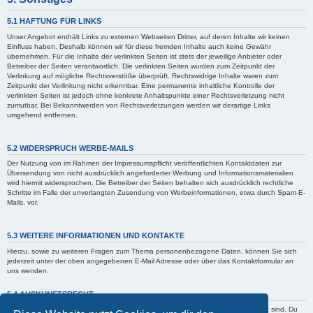
5.1 HAFTUNG FÜR LINKS
Unser Angebot enthält Links zu externen Webseiten Dritter, auf deren Inhalte wir keinen
Einfluss haben. Deshalb können wir für diese fremden Inhalte auch keine Gewähr
übernehmen. Für die Inhalte der verlinkten Seiten ist stets der jeweilige Anbieter oder
Betreiber der Seiten verantwortlich. Die verlinkten Seiten wurden zum Zeitpunkt der
Verlinkung auf mögliche Rechtsverstöße überprüft. Rechtswidrige Inhalte waren zum
Zeitpunkt der Verlinkung nicht erkennbar. Eine permanente inhaltliche Kontrolle der
verlinkten Seiten ist jedoch ohne konkrete Anhaltspunkte einer Rechtsverletzung nicht
zumutbar. Bei Bekanntwerden von Rechtsverletzungen werden wir derartige Links
umgehend entfernen.
5.2 WIDERSPRUCH WERBE-MAILS
Der Nutzung von im Rahmen der Impressumspflicht veröffentlichten Kontaktdaten zur
Übersendung von nicht ausdrücklich angeforderter Werbung und Informationsmaterialien
wird hiermit widersprochen. Die Betreiber der Seiten behalten sich ausdrücklich rechtliche
Schritte im Falle der unverlangten Zusendung von Werbeinformationen, etwa durch Spam-E-
Mails, vor.
5.3 WEITERE INFORMATIONEN UND KONTAKTE
Hierzu, sowie zu weiteren Fragen zum Thema personenbezogene Daten, können Sie sich
jederzeit unter der oben angegebenen E-Mail Adresse oder über das Kontaktformular an
uns wenden.
5.4 AUSKUNFTSRECHT
Der Betreiber erteilt dir auf Anfrage Auskunft, welche Daten über dich gespeichert sind. Du