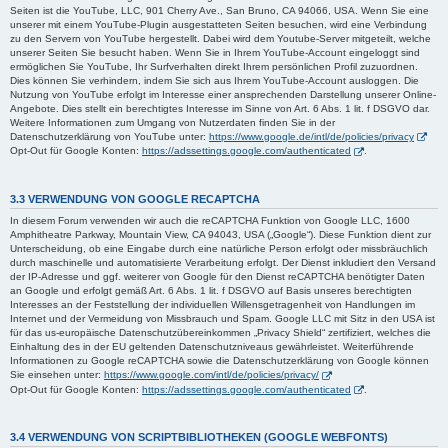
Seiten ist die YouTube, LLC, 901 Cherry Ave., San Bruno, CA 94066, USA. Wenn Sie eine
unserer mit einem YouTube-Plugin ausgestatteten Seiten besuchen, wird eine Verbindung
zu den Servern von YouTube hergestellt. Dabei wird dem Youtube-Server mitgeteilt, welche
unserer Seiten Sie besucht haben. Wenn Sie in Ihrem YouTube-Account eingeloggt sind
ermöglichen Sie YouTube, Ihr Surfverhalten direkt Ihrem persönlichen Profil zuzuordnen.
Dies können Sie verhindern, indem Sie sich aus Ihrem YouTube-Account ausloggen. Die
Nutzung von YouTube erfolgt im Interesse einer ansprechenden Darstellung unserer Online-
Angebote. Dies stellt ein berechtigtes Interesse im Sinne von Art. 6 Abs. 1 lit. f DSGVO dar.
Weitere Informationen zum Umgang von Nutzerdaten finden Sie in der
Datenschutzerklärung von YouTube unter:
https://www.google.de/intl/de/policies/privacy
Opt-Out für Google Konten:
https://adssettings.google.com/authenticated
.
3.3 VERWENDUNG VON GOOGLE RECAPTCHA
In diesem Forum verwenden wir auch die reCAPTCHA Funktion von Google LLC, 1600
Amphitheatre Parkway, Mountain View, CA 94043, USA („Google“). Diese Funktion dient zur
Unterscheidung, ob eine Eingabe durch eine natürliche Person erfolgt oder missbräuchlich
durch maschinelle und automatisierte Verarbeitung erfolgt. Der Dienst inkludiert den Versand
der IP-Adresse und ggf. weiterer von Google für den Dienst reCAPTCHA benötigter Daten
an Google und erfolgt gemäß Art. 6 Abs. 1 lit. f DSGVO auf Basis unseres berechtigten
Interesses an der Feststellung der individuellen Willensgetragenheit von Handlungen im
Internet und der Vermeidung von Missbrauch und Spam. Google LLC mit Sitz in den USA ist
für das us-europäische Datenschutzübereinkommen „Privacy Shield“ zertifiziert, welches die
Einhaltung des in der EU geltenden Datenschutzniveaus gewährleistet. Weiterführende
Informationen zu Google reCAPTCHA sowie die Datenschutzerklärung von Google können
Sie einsehen unter:
https://www.google.com/intl/de/policies/privacy/
Opt-Out für Google Konten:
https://adssettings.google.com/authenticated
.
3.4 VERWENDUNG VON SCRIPTBIBLIOTHEKEN (GOOGLE WEBFONTS)