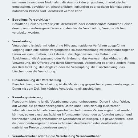
mehreren besonderen Merkmalen, die Ausdruck der physischen, physiologischen,
genetischen, psychischen, wirtschaftlichen, kulturellen oder sozialen Identität dieser
natürlichen Person sind, identifiziert werden kann.
Betroffene Person/Nutzer
Betroffene Person/Nutzer ist jede identifizierte oder identifizierbare natürliche Person,
deren personenbezogene Daten von dem für die Verarbeitung Verantwortlichen
verarbeitet werden.
Verarbeitung
Verarbeitung ist jeder mit oder ohne Hilfe automatisierter Verfahren ausgeführte
Vorgang oder jede solche Vorgangsreihe im Zusammenhang mit personenbezogenen
Daten wie das Erheben, das Erfassen, die Organisation, das Ordnen, die
Speicherung, die Anpassung oder Veränderung, das Auslesen, das Abfragen, die
Verwendung, die Offenlegung durch Übermittlung, Verbreitung oder eine andere Form
der Bereitstellung, den Abgleich oder die Verknüpfung, die Einschränkung, das
Löschen oder die Vernichtung.
Einschränkung der Verarbeitung
Einschränkung der Verarbeitung ist die Markierung gespeicherter personenbezogener
Daten mit dem Ziel, ihre künftige Verarbeitung einzuschränken.
Pseudonymisierung
Pseudonymisierung ist die Verarbeitung personenbezogener Daten in einer Weise,
auf welche die personenbezogenen Daten ohne Hinzuziehung zusätzlicher
Informationen nicht mehr einer spezifischen betroffenen Person zugeordnet werden
können, sofern diese zusätzlichen Informationen gesondert aufbewahrt werden und
technischen und organisatorischen Maßnahmen unterliegen, die gewährleisten, dass
die personenbezogenen Daten nicht einer identifizierten oder identifizierbaren
natürlichen Person zugewiesen werden.
Verantwortlicher oder für die Verarbeitung Verantwortlicher