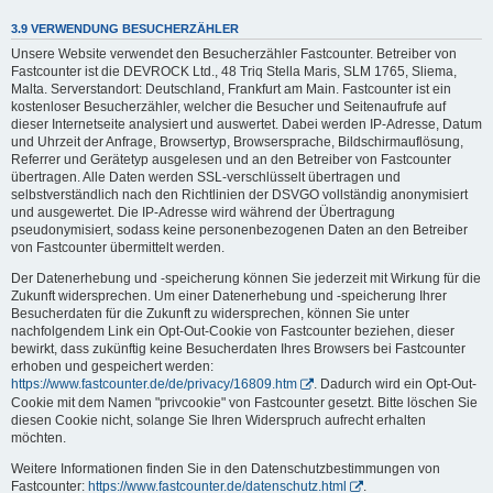
3.9 VERWENDUNG BESUCHERZÄHLER
Unsere Website verwendet den Besucherzähler Fastcounter. Betreiber von
Fastcounter ist die DEVROCK Ltd., 48 Triq Stella Maris, SLM 1765, Sliema,
Malta. Serverstandort: Deutschland, Frankfurt am Main. Fastcounter ist ein
kostenloser Besucherzähler, welcher die Besucher und Seitenaufrufe auf
dieser Internetseite analysiert und auswertet. Dabei werden IP-Adresse, Datum
und Uhrzeit der Anfrage, Browsertyp, Browsersprache, Bildschirmauflösung,
Referrer und Gerätetyp ausgelesen und an den Betreiber von Fastcounter
übertragen. Alle Daten werden SSL-verschlüsselt übertragen und
selbstverständlich nach den Richtlinien der DSVGO vollständig anonymisiert
und ausgewertet. Die IP-Adresse wird während der Übertragung
pseudonymisiert, sodass keine personenbezogenen Daten an den Betreiber
von Fastcounter übermittelt werden.
Der Datenerhebung und -speicherung können Sie jederzeit mit Wirkung für die
Zukunft widersprechen. Um einer Datenerhebung und -speicherung Ihrer
Besucherdaten für die Zukunft zu widersprechen, können Sie unter
nachfolgendem Link ein Opt-Out-Cookie von Fastcounter beziehen, dieser
bewirkt, dass zukünftig keine Besucherdaten Ihres Browsers bei Fastcounter
erhoben und gespeichert werden:
https://www.fastcounter.de/de/privacy/16809.htm
. Dadurch wird ein Opt-Out-
Cookie mit dem Namen "privcookie" von Fastcounter gesetzt. Bitte löschen Sie
diesen Cookie nicht, solange Sie Ihren Widerspruch aufrecht erhalten
möchten.
Weitere Informationen finden Sie in den Datenschutzbestimmungen von
Fastcounter:
https://www.fastcounter.de/datenschutz.html
.