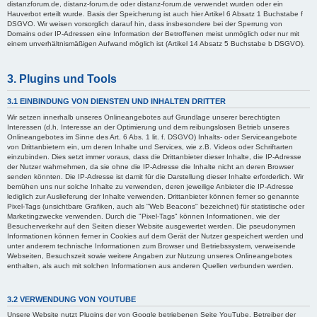
distanzforum.de, distanz-forum.de oder distanz-forum.de verwendet wurden oder ein
Hauverbot erteilt wurde. Basis der Speicherung ist auch hier Artikel 6 Absatz 1 Buchstabe f
DSGVO. Wir weisen vorsorglich darauf hin, dass insbesondere bei der Sperrung von
Domains oder IP-Adressen eine Information der Betroffenen meist unmöglich oder nur mit
einem unverhältnismäßigen Aufwand möglich ist (Artikel 14 Absatz 5 Buchstabe b DSGVO).
3. Plugins und Tools
3.1 EINBINDUNG VON DIENSTEN UND INHALTEN DRITTER
Wir setzen innerhalb unseres Onlineangebotes auf Grundlage unserer berechtigten
Interessen (d.h. Interesse an der Optimierung und dem reibungslosen Betrieb unseres
Onlineangebotes im Sinne des Art. 6 Abs. 1 lit. f. DSGVO) Inhalts- oder Serviceangebote
von Drittanbietern ein, um deren Inhalte und Services, wie z.B. Videos oder Schriftarten
einzubinden. Dies setzt immer voraus, dass die Drittanbieter dieser Inhalte, die IP-Adresse
der Nutzer wahrnehmen, da sie ohne die IP-Adresse die Inhalte nicht an deren Browser
senden könnten. Die IP-Adresse ist damit für die Darstellung dieser Inhalte erforderlich. Wir
bemühen uns nur solche Inhalte zu verwenden, deren jeweilige Anbieter die IP-Adresse
lediglich zur Auslieferung der Inhalte verwenden. Drittanbieter können ferner so genannte
Pixel-Tags (unsichtbare Grafiken, auch als "Web Beacons" bezeichnet) für statistische oder
Marketingzwecke verwenden. Durch die "Pixel-Tags" können Informationen, wie der
Besucherverkehr auf den Seiten dieser Website ausgewertet werden. Die pseudonymen
Informationen können ferner in Cookies auf dem Gerät der Nutzer gespeichert werden und
unter anderem technische Informationen zum Browser und Betriebssystem, verweisende
Webseiten, Besuchszeit sowie weitere Angaben zur Nutzung unseres Onlineangebotes
enthalten, als auch mit solchen Informationen aus anderen Quellen verbunden werden.
3.2 VERWENDUNG VON YOUTUBE
Unsere Website nutzt Plugins der von Google betriebenen Seite YouTube. Betreiber der