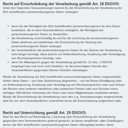
Recht auf Einschränkung der Verarbeitung gemäß Art. 18 DSGVO:
Unter den folgenden Voraussetzungen kannst Du die Einschränkung der Verarbeitung der
Dich betreffenden personenbezogenen Daten verlangen:
wenn Du die Richtigkeit der Dich betreffenden personenbezogenen für eine Dauer
bestreitest, die es dem Verantwortlichen ermöglicht, die Richtigkeit der
personenbezogenen Daten zu überprüfen;
die Verarbeitung unrechtmäßig ist und Du die Löschung der personenbezogenen
Daten ablehnst und stattdessen die Einschränkung der Nutzung der
personenbezogenen Daten verlangst;
der Verantwortliche die personenbezogenen Daten für die Zwecke der Verarbeitung
nicht länger benötigt, diese jedoch zur Geltendmachung, Ausübung oder Verteidigung
von Rechtsansprüchen benötigt, oder
wenn Du Widerspruch gegen die Verarbeitung gemäß Art. 21 Abs. 1 DSGVO
eingelegt hast und noch nicht feststeht, ob die berechtigten Gründe des
Verantwortlichen gegenüber Deinen Gründen überwiegen.
Wurde die Verarbeitung der Dich betreffenden personenbezogenen Daten eingeschränkt,
dürfen diese Daten – von ihrer Speicherung abgesehen – nur mit Deiner Einwilligung oder
zur Geltendmachung, Ausübung oder Verteidigung von Rechtsansprüchen oder zum Schutz
der Rechte einer anderen natürlichen oder juristischen Person oder aus Gründen eines
wichtigen öffentlichen Interesses der Union oder eines Mitgliedstaats verarbeitet werden.
Wurde die Einschränkung der Verarbeitung nach den o.g. Voraussetzungen eingeschränkt,
wirst Du von dem Verantwortlichen unterrichtet bevor die Einschränkung aufgehoben wird.
Recht auf Unterrichtung gemäß Art. 19 DSGVO:
Hast Du das Recht auf Berichtigung, Löschung oder Einschränkung der Verarbeitung
gegenüber dem Verantwortlichen geltend gemacht, ist dieser verpflichtet, allen Empfängern,
denen die Dich betreffenden personenbezogenen Daten offengelegt wurden, diese