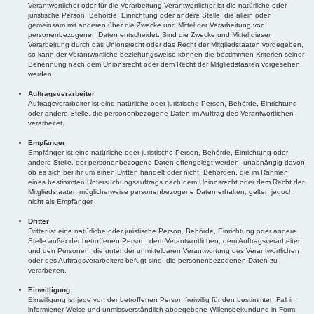
Verantwortlicher oder für die Verarbeitung Verantwortlicher ist die natürliche oder
juristische Person, Behörde, Einrichtung oder andere Stelle, die allein oder
gemeinsam mit anderen über die Zwecke und Mittel der Verarbeitung von
personenbezogenen Daten entscheidet. Sind die Zwecke und Mittel dieser
Verarbeitung durch das Unionsrecht oder das Recht der Mitgliedstaaten vorgegeben,
so kann der Verantwortliche beziehungsweise können die bestimmten Kriterien seiner
Benennung nach dem Unionsrecht oder dem Recht der Mitgliedstaaten vorgesehen
werden.
Auftragsverarbeiter
Auftragsverarbeiter ist eine natürliche oder juristische Person, Behörde, Einrichtung
oder andere Stelle, die personenbezogene Daten im Auftrag des Verantwortlichen
verarbeitet.
Empfänger
Empfänger ist eine natürliche oder juristische Person, Behörde, Einrichtung oder
andere Stelle, der personenbezogene Daten offengelegt werden, unabhängig davon,
ob es sich bei ihr um einen Dritten handelt oder nicht. Behörden, die im Rahmen
eines bestimmten Untersuchungsauftrags nach dem Unionsrecht oder dem Recht der
Mitgliedstaaten möglicherweise personenbezogene Daten erhalten, gelten jedoch
nicht als Empfänger.
Dritter
Dritter ist eine natürliche oder juristische Person, Behörde, Einrichtung oder andere
Stelle außer der betroffenen Person, dem Verantwortlichen, dem Auftragsverarbeiter
und den Personen, die unter der unmittelbaren Verantwortung des Verantwortlichen
oder des Auftragsverarbeiters befugt sind, die personenbezogenen Daten zu
verarbeiten.
Einwilligung
Einwilligung ist jede von der betroffenen Person freiwillig für den bestimmten Fall in
informierter Weise und unmissverständlich abgegebene Willensbekundung in Form