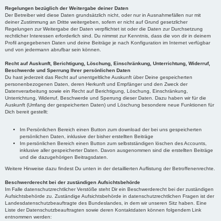
Regelungen bezüglich der Weitergabe deiner Daten
Der Betreiber wird diese Daten grundsätzlich nicht, oder nur in Ausnahmefällen nur mit
deiner Zustimmung an Dritte weitergeben, sofern er nicht auf Grund gesetzlicher
Regelungen zur Weitergabe der Daten verpflichtet ist oder die Daten zur Durchsetzung
rechtlicher Interessen erforderlich sind. Du nimmst zur Kenntnis, dass die von dir in deinem
Profil angegebenen Daten und deine Beiträge je nach Konfiguration im Internet verfügbar
und von jedermann abrufbar sein können.
Recht auf Auskunft, Berichtigung, Löschung, Einschränkung, Unterrichtung, Widerruf,
Beschwerde und Sperrung Ihrer persönlichen Daten
Du hast jederzeit das Recht auf unentgeltliche Auskunft über Deine gespeicherten
personenbezogenen Daten, deren Herkunft und Empfänger und den Zweck der
Datenverarbeitung sowie ein Recht auf Berichtigung, Löschung, Einschränkung,
Unterrichtung, Widerruf, Beschwerde und Sperrung dieser Daten. Dazu haben wir für die
Auskunft (Umfang der gespeicherten Daten) und Löschung besondere neue Funktionen für
Dich bereit gestellt:
Im Persönlichen Bereich einen Button zum download der bei uns gespeicherten
persönlichen Daten, inklusive der bisher erstellten Beiträge
Im persönlichen Bereich einen Button zum selbstständigen löschen des Accounts,
inklusive aller gespeicherter Daten. Davon ausgenommen sind die erstellten Beiträge
und die dazugehörigen Beitragsdaten.
Weitere Hinweise dazu findest Du unten in der detaillierten Auflistung der Betroffenenrechte.
Beschwerderecht bei der zuständigen Aufsichtsbehörde
Im Falle datenschutzrechtlicher Verstöße steht Dir ein Beschwerderecht bei der zuständigen
Aufsichtsbehörde zu. Zuständige Aufsichtsbehörde in datenschutzrechtlichen Fragen ist der
Landesdatenschutzbeauftragte des Bundeslandes, in dem wir unseren Sitz haben. Eine
Liste der Datenschutzbeauftragten sowie deren Kontaktdaten können folgendem Link
entnommen werden: