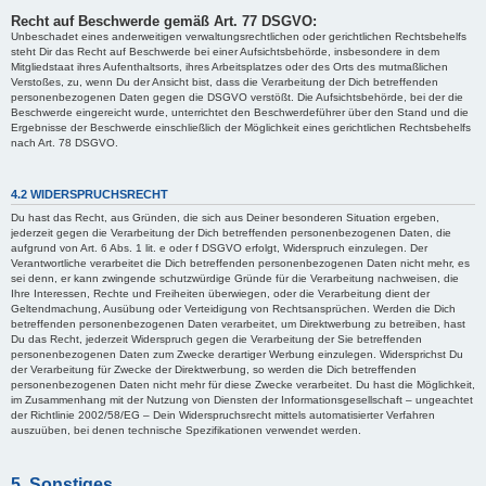
Recht auf Beschwerde gemäß Art. 77 DSGVO:
Unbeschadet eines anderweitigen verwaltungsrechtlichen oder gerichtlichen Rechtsbehelfs
steht Dir das Recht auf Beschwerde bei einer Aufsichtsbehörde, insbesondere in dem
Mitgliedstaat ihres Aufenthaltsorts, ihres Arbeitsplatzes oder des Orts des mutmaßlichen
Verstoßes, zu, wenn Du der Ansicht bist, dass die Verarbeitung der Dich betreffenden
personenbezogenen Daten gegen die DSGVO verstößt. Die Aufsichtsbehörde, bei der die
Beschwerde eingereicht wurde, unterrichtet den Beschwerdeführer über den Stand und die
Ergebnisse der Beschwerde einschließlich der Möglichkeit eines gerichtlichen Rechtsbehelfs
nach Art. 78 DSGVO.
4.2 WIDERSPRUCHSRECHT
Du hast das Recht, aus Gründen, die sich aus Deiner besonderen Situation ergeben,
jederzeit gegen die Verarbeitung der Dich betreffenden personenbezogenen Daten, die
aufgrund von Art. 6 Abs. 1 lit. e oder f DSGVO erfolgt, Widerspruch einzulegen. Der
Verantwortliche verarbeitet die Dich betreffenden personenbezogenen Daten nicht mehr, es
sei denn, er kann zwingende schutzwürdige Gründe für die Verarbeitung nachweisen, die
Ihre Interessen, Rechte und Freiheiten überwiegen, oder die Verarbeitung dient der
Geltendmachung, Ausübung oder Verteidigung von Rechtsansprüchen. Werden die Dich
betreffenden personenbezogenen Daten verarbeitet, um Direktwerbung zu betreiben, hast
Du das Recht, jederzeit Widerspruch gegen die Verarbeitung der Sie betreffenden
personenbezogenen Daten zum Zwecke derartiger Werbung einzulegen. Widersprichst Du
der Verarbeitung für Zwecke der Direktwerbung, so werden die Dich betreffenden
personenbezogenen Daten nicht mehr für diese Zwecke verarbeitet. Du hast die Möglichkeit,
im Zusammenhang mit der Nutzung von Diensten der Informationsgesellschaft – ungeachtet
der Richtlinie 2002/58/EG – Dein Widerspruchsrecht mittels automatisierter Verfahren
auszuüben, bei denen technische Spezifikationen verwendet werden.
5. Sonstiges