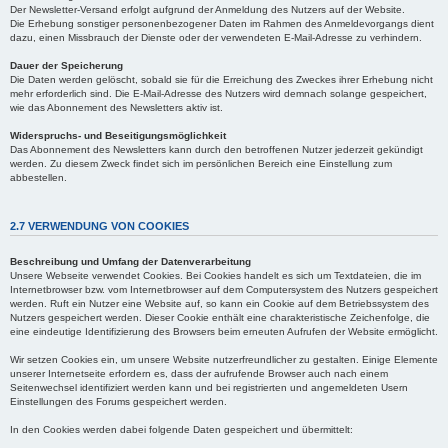
Der Newsletter-Versand erfolgt aufgrund der Anmeldung des Nutzers auf der Website.
Die Erhebung sonstiger personenbezogener Daten im Rahmen des Anmeldevorgangs dient
dazu, einen Missbrauch der Dienste oder der verwendeten E-Mail-Adresse zu verhindern.
Dauer der Speicherung
Die Daten werden gelöscht, sobald sie für die Erreichung des Zweckes ihrer Erhebung nicht
mehr erforderlich sind. Die E-Mail-Adresse des Nutzers wird demnach solange gespeichert,
wie das Abonnement des Newsletters aktiv ist.
Widerspruchs- und Beseitigungsmöglichkeit
Das Abonnement des Newsletters kann durch den betroffenen Nutzer jederzeit gekündigt
werden. Zu diesem Zweck findet sich im persönlichen Bereich eine Einstellung zum
abbestellen.
2.7 VERWENDUNG VON COOKIES
Beschreibung und Umfang der Datenverarbeitung
Unsere Webseite verwendet Cookies. Bei Cookies handelt es sich um Textdateien, die im
Internetbrowser bzw. vom Internetbrowser auf dem Computersystem des Nutzers gespeichert
werden. Ruft ein Nutzer eine Website auf, so kann ein Cookie auf dem Betriebssystem des
Nutzers gespeichert werden. Dieser Cookie enthält eine charakteristische Zeichenfolge, die
eine eindeutige Identifizierung des Browsers beim erneuten Aufrufen der Website ermöglicht.
Wir setzen Cookies ein, um unsere Website nutzerfreundlicher zu gestalten. Einige Elemente
unserer Internetseite erfordern es, dass der aufrufende Browser auch nach einem
Seitenwechsel identifiziert werden kann und bei registrierten und angemeldeten Usern
Einstellungen des Forums gespeichert werden.
In den Cookies werden dabei folgende Daten gespeichert und übermittelt: