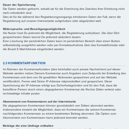
Dauer der Speicherung
Die Daten werden gelöscht, sobald sie für die Erreichung des Zweckes ihrer Erhebung nicht
mehr erforderlich sind.
Dies ist für die während des Registrierungsvorgangs erhobenen Daten der Fall, wenn die
Registrierung auf unserer Internetseite aufgehoben oder abgeändert wird.
Widerspruchs- und Beseitigungsmöglichkeit
Als Nutzer hast Du jederzeit die Möglichkeit, die Registrierung aufzulösen. Die über Dich
gespeicherten Daten kannst Du jederzeit abändern lassen.
Eine Löschung der persönlichen Daten kann im persönlichen Bereich über einen Button
selbstständig ausgeführt werden oder per Kontaktaufnahme über das Kontaktformular oder
die Board E-Mail Adresse eingefordert werden.
2.3 KOMMENTARFUNKTION
Im Rahmen der Kommentarfunktion (dies beinhaltet auch private Nachrichten) auf dieser
Website werden neben Deinem Kommentar auch Angaben zum Zeitpunkt der Erstellung des
Kommentars und dem von Dir gewählten Nicknamen gespeichert und auf der Website
veröffentlicht. Ferner wird Deine IP-Adresse mitprotokolliert und gespeichert. Diese
Speicherung der IP-Adresse erfolgt aus Sicherheitsgründen und für den Fall, dass die
betroffene Person durch einen abgegebenen Kommentar die Rechte Dritter verletzt oder
rechtswidrige Inhalte postet.
Abonnement von Kommentaren auf der Internetseite
Die abgegebenen Kommentare können grundsätzlich von Dritten abonniert werden.
Insbesondere besteht die Möglichkeit, dass ein Kommentator die seinem Kommentar
nachfolgenden Kommentare zu einem bestimmten Beitrag abonniert. Die Option zum
Abonnement von Kommentaren kann jederzeit beendet werden.
Beiträge die eine Umfrage enthalten