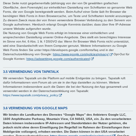
Diese Seite nutzt gegebenenfalls (abhängig von der von Dir gewählten grafischen
Oberfläche, dem Forenstyle) zur einheitlichen Darstellung von Schriftarten so genannte Web
Fonts, die von Google bereitgestellt werden. Beim Aufruf einer Seite lädt Ihr Browser die
benötigten Web Fonts in ihren Browsercache, um Texte und Schriftarten korrekt anzuzeigen.
Zu diesem Zweck muss der von Ihnen verwendete Browser Verbindung zu den Servern von
Google aufnehmen. Hierdurch erlangt Google Kenntnis darüber, dass über Ihre IP-Adresse
unsere Website aufgerufen wurde.
Die Nutzung von Google Web Fonts erfolgt im Interesse einer einheitlichen und
ansprechenden Darstellung unserer Online-Angebote. Dies stellt ein berechtigtes Interesse
im Sinne von Art. 6 Abs. 1 lit. f DSGVO dar. Wenn Ihr Browser Web Fonts nicht unterstützt,
wird eine Standardschrift von Ihrem Computer genutzt. Weitere Informationen zu Google
Web Fonts finden Sie unter https://developers.google.com/fonts/faq und in der
Datenschutzerklärung von Google:
https://www.google.com/policies/privacy/
Opt-Out für
Google Konten:
https://adssettings.google.com/authenticated
3.5 VERWENDUNG VON TAPATALK
Wir verwenden Tapatalk um die Platform auf mobile Endgeräte zu bringen. Tapatalk ruft
dafür Informationen vom Forum ab um sie in der App darstellen zu können. Weitere
Informationen insbesondere auch die Daten die bei der Nutzung der App gesammelt und
verwendet werden in der Datenschatzerklräung von Tapatalk:
https://www.tapatalk.com/privacy_policy
3.6 VERWENDUNG VON GOOGLE MAPS
Wir binden die Landkarten des Dienstes “Google Maps” des Anbieters Google LLC,
1600 Amphitheatre Parkway, Mountain View, CA 94043, USA, ein. Zu den verarbeiteten
Daten können insbesondere IP-Adressen und Standortdaten der Nutzer gehören, die
jedoch nicht ohne deren Einwilligung (im Regelfall im Rahmen der Einstellungen ihrer
Mobilgeräte vollzogen), erhoben werden. Die Daten können in den USA verarbeitet
werden. Datenschutzerklärung:
https://www.google.com/policies/privacy/
, Opt-Out: