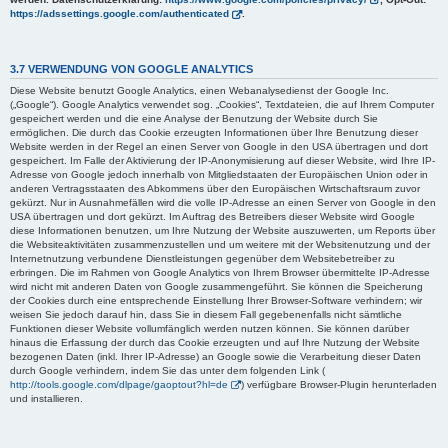
https://adssettings.google.com/authenticated
.
3.7 VERWENDUNG VON GOOGLE ANALYTICS
Diese Website benutzt Google Analytics, einen Webanalysedienst der Google Inc.
(„Google“). Google Analytics verwendet sog. „Cookies“, Textdateien, die auf Ihrem Computer
gespeichert werden und die eine Analyse der Benutzung der Website durch Sie
ermöglichen. Die durch das Cookie erzeugten Informationen über Ihre Benutzung dieser
Website werden in der Regel an einen Server von Google in den USA übertragen und dort
gespeichert. Im Falle der Aktivierung der IP-Anonymisierung auf dieser Website, wird Ihre IP-
Adresse von Google jedoch innerhalb von Mitgliedstaaten der Europäischen Union oder in
anderen Vertragsstaaten des Abkommens über den Europäischen Wirtschaftsraum zuvor
gekürzt. Nur in Ausnahmefällen wird die volle IP-Adresse an einen Server von Google in den
USA übertragen und dort gekürzt. Im Auftrag des Betreibers dieser Website wird Google
diese Informationen benutzen, um Ihre Nutzung der Website auszuwerten, um Reports über
die Websiteaktivitäten zusammenzustellen und um weitere mit der Websitenutzung und der
Internetnutzung verbundene Dienstleistungen gegenüber dem Websitebetreiber zu
erbringen. Die im Rahmen von Google Analytics von Ihrem Browser übermittelte IP-Adresse
wird nicht mit anderen Daten von Google zusammengeführt. Sie können die Speicherung
der Cookies durch eine entsprechende Einstellung Ihrer Browser-Software verhindern; wir
weisen Sie jedoch darauf hin, dass Sie in diesem Fall gegebenenfalls nicht sämtliche
Funktionen dieser Website vollumfänglich werden nutzen können. Sie können darüber
hinaus die Erfassung der durch das Cookie erzeugten und auf Ihre Nutzung der Website
bezogenen Daten (inkl. Ihrer IP-Adresse) an Google sowie die Verarbeitung dieser Daten
durch Google verhindern, indem Sie das unter dem folgenden Link (
http://tools.google.com/dlpage/gaoptout?hl=de
) verfügbare Browser-Plugin herunterladen
und installieren.