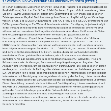
3.8 VERWENDUNG VON EXTERNE ZAHLUNGSDIENSTLEISTER (PAYPAL)
Im Forum besteht die Möglichkeit einer PayPal Spende. Anbieter des Bezahldienstes ist die
PayPal (Europe) S.à.r.l. et Cie, S.C.A., 22-24 Boulevard Royal, L-2449 Luxembourg. Wenn
Sie eine PayPal Spende tätigen, erfolgt eine Übermittlung der von Ihnen eingegebenen
Zahlungsdaten an PayPal. Die Übermittlung Ihrer Daten an PayPal erfolgt auf Grundlage
von Art. 6 Abs. 1 lit. a DSGVO (Einwilligung) und Art. 6 Abs. 1 lit. b DSGVO (Verarbeitung zur
Erfüllung eines Vertrags). Ein Widerruf Ihrer bereits erteilten Einwilligung ist jederzeit möglich.
In der Vergangenheit liegende Datenverarbeitungsvorgänge bleiben bei einem Widerruf
wirksam. Wir setzen externe Zahlungsdienstleistern ein, über deren Plattformen die Nutzer
und wir Zahlungstransaktionen vornehmen können (z.B., jeweils mit Link zur
Datenschutzerklärung, Paypal (https://www.paypal.com/de) Im Rahmen der Erfüllung
von Verträgen setzen wir die Zahlungsdienstleiser auf Grundlage des Art. 6 Abs. 1 lit. b.
DSGVO ein. Im Übrigen setzen wir externe Zahlungsdienstleister auf Grundlage unserer
berechtigten Interessen gem. Art. 6 Abs. 1 lit. b. DSGVO ein, um unseren Nutzern effektive
und sichere Zahlungsmöglichkeit zu bieten. Zu den, durch die Zahlungsdienstleister
verarbeiteten Daten gehören Bestandsdaten, wie z.B. der Name und die Adresse,
Bankdaten, wie z.B. Kontonummern oder Kreditkartennummern, Passwörter, TANs und
Prüfsummen sowie die Vertrags-, Summen und empfängerbezogenen Angaben. Die
Angaben sind erforderlich, um die Transaktionen durchzuführen. Die eingegebenen Daten
werden jedoch nur durch die Zahlungsdienstleister verarbeitet und bei diesen gespeichert.
D.h. wir erhalten keine konto- oder kreditkartenbezogenen Informationen, sondern lediglich
Informationen mit Bestätigung oder Negativbeauskunftung der Zahlung. Unter Umständen
werden die Daten seitens der Zahlungsdienstleister an Wirtschaftsauskunfteien übermittelt.
Diese Übermittlung bezweckt die Identitäts- und Bonitätsprüfung. Hierzu verweisen wir auf
die AGB und Datenschutzhinweise der Zahlungsdienstleister. Für die Zahlungsgeschäfte
gelten die Geschäftsbedingungen und die Datenschutzhinweise der jeweiligen
Zahlungsdienstleister, welche innerhalb der jeweiligen Webseiten, bzw.
Transaktionsapplikationen abrufbar sind. Wir verweisen auf diese ebenfalls zwecks weiterer
Informationen und Geltendmachung von Widerrufs-, Auskunfts- und anderen
Betroffenenrechten.