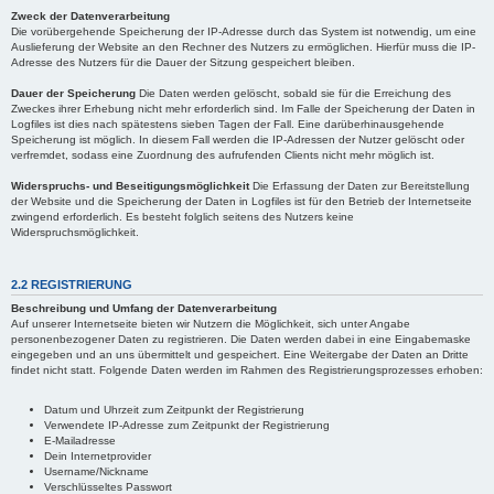
Zweck der Datenverarbeitung
Die vorübergehende Speicherung der IP-Adresse durch das System ist notwendig, um eine
Auslieferung der Website an den Rechner des Nutzers zu ermöglichen. Hierfür muss die IP-
Adresse des Nutzers für die Dauer der Sitzung gespeichert bleiben.
Dauer der Speicherung
Die Daten werden gelöscht, sobald sie für die Erreichung des
Zweckes ihrer Erhebung nicht mehr erforderlich sind. Im Falle der Speicherung der Daten in
Logfiles ist dies nach spätestens sieben Tagen der Fall. Eine darüberhinausgehende
Speicherung ist möglich. In diesem Fall werden die IP-Adressen der Nutzer gelöscht oder
verfremdet, sodass eine Zuordnung des aufrufenden Clients nicht mehr möglich ist.
Widerspruchs- und Beseitigungsmöglichkeit
Die Erfassung der Daten zur Bereitstellung
der Website und die Speicherung der Daten in Logfiles ist für den Betrieb der Internetseite
zwingend erforderlich. Es besteht folglich seitens des Nutzers keine
Widerspruchsmöglichkeit.
2.2 REGISTRIERUNG
Beschreibung und Umfang der Datenverarbeitung
Auf unserer Internetseite bieten wir Nutzern die Möglichkeit, sich unter Angabe
personenbezogener Daten zu registrieren. Die Daten werden dabei in eine Eingabemaske
eingegeben und an uns übermittelt und gespeichert. Eine Weitergabe der Daten an Dritte
findet nicht statt. Folgende Daten werden im Rahmen des Registrierungsprozesses erhoben:
Datum und Uhrzeit zum Zeitpunkt der Registrierung
Verwendete IP-Adresse zum Zeitpunkt der Registrierung
E-Mailadresse
Dein Internetprovider
Username/Nickname
Verschlüsseltes Passwort