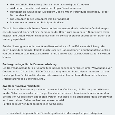
die persönliche Einstellung über ein- oder ausgeklappte Kategorien.
wird benutzt, um den automatischen Login Dienst zu nutzen.
beinhaltet die Sitzungs-ID. Mit diesem Cookie wird in Verbindung mit phpbb3_u der
Nutzer identifiziert.
Die Benutzer-ID des Benutzers wird hier abgelegt.
Markieren von gelesenen Beiträgen für Gäste.
Die auf diese Weise erhobenen Daten der Nutzer werden durch technische Vorkehrungen
pseudonymisiert. Daher ist eine Zuordnung der Daten zum aufrufenden Nutzer nicht mehr
möglich. Die Daten werden nicht gemeinsam mit sonstigen personenbezogenen Daten der
Nutzer gespeichert.
Bei der Nutzung fremder Inhalte über diese Website - z.B. im Fall einer Verlinkung oder
durch Einbindung fremder Inhalte durch User des Forums können gegebenenfalls Cookies
von Drittanbietern zum Einsatz kommen, ohne dass wir Dich ausdrücklich darauf hinweisen
können.
Rechtsgrundlage für die Datenverarbeitung
Die Rechtsgrundlage für die Verarbeitung personenbezogener Daten unter Verwendung von
Cookies ist Art. 6 Abs. 1 lit. f DSGVO zur Wahrung unserer berechtigten Interessen an der
bestmöglichen Funktionalität der Website sowie einer kundenfreundlichen und effektiven
Ausgestaltung des Seitenbesuchs..
Zweck der Datenverarbeitung
Der Zweck der Verwendung technisch notwendiger Cookies ist, die Nutzung von Websites
für die Nutzer zu vereinfachen. Einige Funktionen unserer Internetseite können ohne den
Einsatz von Cookies nicht angeboten werden. Für diese ist es erforderlich, dass der Browser
auch nach einem Seitenwechsel wiedererkannt wird.
Für folgende Anwendungen benötigen wir Cookies:
speichert die persönliche Einstellung über ein- oder ausgeklappte Kategorien.