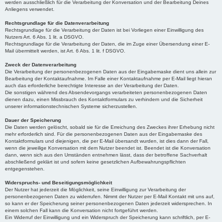
werden ausschließlich für die Verarbeitung der Konversation und der Bearbeitung Deines
Anliegens verwendet.
Rechtsgrundlage für die Datenverarbeitung
Rechtsgrundlage für die Verarbeitung der Daten ist bei Vorliegen einer Einwilligung des
Nutzers Art. 6 Abs. 1 lit. a DSGVO.
Rechtsgrundlage für die Verarbeitung der Daten, die im Zuge einer Übersendung einer E-
Mail übermittelt werden, ist Art. 6 Abs. 1 lit. f DSGVO.
Zweck der Datenverarbeitung
Die Verarbeitung der personenbezogenen Daten aus der Eingabemaske dient uns allein zur
Bearbeitung der Kontaktaufnahme. Im Falle einer Kontaktaufnahme per E-Mail liegt hieran
auch das erforderliche berechtigte Interesse an der Verarbeitung der Daten.
Die sonstigen während des Absendevorgangs verarbeiteten personenbezogenen Daten
dienen dazu, einen Missbrauch des Kontaktformulars zu verhindern und die Sicherheit
unserer informationstechnischen Systeme sicherzustellen.
Dauer der Speicherung
Die Daten werden gelöscht, sobald sie für die Erreichung des Zweckes ihrer Erhebung nicht
mehr erforderlich sind. Für die personenbezogenen Daten aus der Eingabemaske des
Kontaktformulars und diejenigen, die per E-Mail übersandt wurden, ist dies dann der Fall,
wenn die jeweilige Konversation mit dem Nutzer beendet ist. Beendet ist die Konversation
dann, wenn sich aus den Umständen entnehmen lässt, dass der betroffene Sachverhalt
abschließend geklärt ist und sofern keine gesetzlichen Aufbewahrungspflichten
entgegenstehen.
Widerspruchs- und Beseitigungsmöglichkeit
Der Nutzer hat jederzeit die Möglichkeit, seine Einwilligung zur Verarbeitung der
personenbezogenen Daten zu widerrufen. Nimmt der Nutzer per E-Mail Kontakt mit uns auf,
so kann er der Speicherung seiner personenbezogenen Daten jederzeit widersprechen. In
einem solchen Fall kann die Konversation nicht fortgeführt werden.
Ein Widerruf der Einwilligung und ein Widerspruch der Speicherung kann schriftlich, per E-