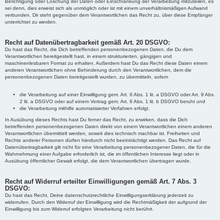
Berichtigung oder Löschung der Daten oder Einschränkung der Verarbeitung mitzuteilen, es
sei denn, dies erweist sich als unmöglich oder ist mit einem unverhältnismäßigen Aufwand
verbunden. Dir steht gegenüber dem Verantwortlichen das Recht zu, über diese Empfänger
unterrichtet zu werden.
Recht auf Datenübertragbarkeit gemäß Art. 20 DSGVO:
Du hast das Recht, die Dich betreffenden personenbezogenen Daten, die Du dem
Verantwortlichen bereitgestellt hast, in einem strukturierten, gängigen und
maschinenlesbaren Format zu erhalten. Außerdem hast Du das Recht diese Daten einem
anderen Verantwortlichen ohne Behinderung durch den Verantwortlichen, dem die
personenbezogenen Daten bereitgestellt wurden, zu übermitteln, sofern
die Verarbeitung auf einer Einwilligung gem. Art. 6 Abs. 1 lit. a DSGVO oder Art. 9 Abs.
2 lit. a DSGVO oder auf einem Vertrag gem. Art. 6 Abs. 1 lit. b DSGVO beruht und
die Verarbeitung mithilfe automatisierter Verfahren erfolgt.
In Ausübung dieses Rechts hast Du ferner das Recht, zu erwirken, dass die Dich
betreffenden personenbezogenen Daten direkt von einem Verantwortlichen einem anderen
Verantwortlichen übermittelt werden, soweit dies technisch machbar ist. Freiheiten und
Rechte anderer Personen dürfen hierdurch nicht beeinträchtigt werden. Das Recht auf
Datenübertragbarkeit gilt nicht für eine Verarbeitung personenbezogener Daten, die für die
Wahrnehmung einer Aufgabe erforderlich ist, die im öffentlichen Interesse liegt oder in
Ausübung öffentlicher Gewalt erfolgt, die dem Verantwortlichen übertragen wurde.
Recht auf Widerruf erteilter Einwilligungen gemäß Art. 7 Abs. 3
DSGVO:
Du hast das Recht, Deine datenschutzrechtliche Einwilligungserklärung jederzeit zu
widerrufen. Durch den Widerruf der Einwilligung wird die Rechtmäßigkeit der aufgrund der
Einwilligung bis zum Widerruf erfolgten Verarbeitung nicht berührt.