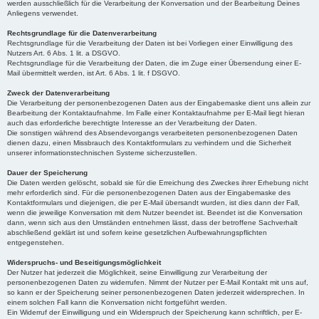
werden ausschließlich für die Verarbeitung der Konversation und der Bearbeitung Deines
Anliegens verwendet.
Rechtsgrundlage für die Datenverarbeitung
Rechtsgrundlage für die Verarbeitung der Daten ist bei Vorliegen einer Einwilligung des
Nutzers Art. 6 Abs. 1 lit. a DSGVO.
Rechtsgrundlage für die Verarbeitung der Daten, die im Zuge einer Übersendung einer E-
Mail übermittelt werden, ist Art. 6 Abs. 1 lit. f DSGVO.
Zweck der Datenverarbeitung
Die Verarbeitung der personenbezogenen Daten aus der Eingabemaske dient uns allein zur
Bearbeitung der Kontaktaufnahme. Im Falle einer Kontaktaufnahme per E-Mail liegt hieran
auch das erforderliche berechtigte Interesse an der Verarbeitung der Daten.
Die sonstigen während des Absendevorgangs verarbeiteten personenbezogenen Daten
dienen dazu, einen Missbrauch des Kontaktformulars zu verhindern und die Sicherheit
unserer informationstechnischen Systeme sicherzustellen.
Dauer der Speicherung
Die Daten werden gelöscht, sobald sie für die Erreichung des Zweckes ihrer Erhebung nicht
mehr erforderlich sind. Für die personenbezogenen Daten aus der Eingabemaske des
Kontaktformulars und diejenigen, die per E-Mail übersandt wurden, ist dies dann der Fall,
wenn die jeweilige Konversation mit dem Nutzer beendet ist. Beendet ist die Konversation
dann, wenn sich aus den Umständen entnehmen lässt, dass der betroffene Sachverhalt
abschließend geklärt ist und sofern keine gesetzlichen Aufbewahrungspflichten
entgegenstehen.
Widerspruchs- und Beseitigungsmöglichkeit
Der Nutzer hat jederzeit die Möglichkeit, seine Einwilligung zur Verarbeitung der
personenbezogenen Daten zu widerrufen. Nimmt der Nutzer per E-Mail Kontakt mit uns auf,
so kann er der Speicherung seiner personenbezogenen Daten jederzeit widersprechen. In
einem solchen Fall kann die Konversation nicht fortgeführt werden.
Ein Widerruf der Einwilligung und ein Widerspruch der Speicherung kann schriftlich, per E-