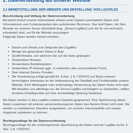
2. Datenerfassung auf unserer Website
2.1 BEREITSTELLUNG DER WEBSITE UND ERSTELLUNG VON LOGFILES
Beschreibung und Umfang der Datenverarbeitung
Bei jedem Aufruf unserer Internetseite erfasst unser System automatisiert Daten und
Informationen vom Computersystem des aufrufenden Rechners. Das sind Daten, die Dein
Browser an unseren Server übermittelt (sog. „Server-Logfiles“) und die für uns technisch
erforderlich sind, um Dir die Website anzuzeigen.
Folgende Daten werden hierbei erhoben:
Datum und Uhrzeit zum Zeitpunkt des Zugriffes
Menge der gesendeten Daten in Byte
Quelle/Verweis, von welchem Sie auf die Seite gelangten
Verwendeter Browser
Verwendetes Betriebssystem
Verwendete IP-Adresse (ggf.: in verkürzter, also anonymisierter Form)
Dein Internet Service Provider
Die Verarbeitung erfolgt gemäß Art. 6 Abs. 1 lit. f DSGVO auf Basis unseres
berechtigten Interesses an der Verbesserung der Stabilität und Funktionalität unserer
Website. Eine Weitergabe oder anderweitige Verwendung der Daten findet nicht statt.
Wir behalten uns allerdings vor, die Server-Logfiles nachträglich zu überprüfen, sollten
konkrete Anhaltspunkte auf eine rechtswidrige Nutzung hinweisen.
Die Daten werden in den Logfiles unseres Systems gespeichert. Eine Speicherung dieser
Daten zusammen mit anderen personenbezogenen Daten des Nutzers findet nicht statt. Sie
werden zu statistischen Zwecken ausgewertet, um unseren Internetauftritt und unsere
Angebote optimieren zu können.
Rechtsgrundlage für die Datenverarbeitung
Rechtsgrundlage für die vorübergehende Speicherung der Daten und der Logfiles ist Art. 6
Abs. 1 lit. f DSGVO.