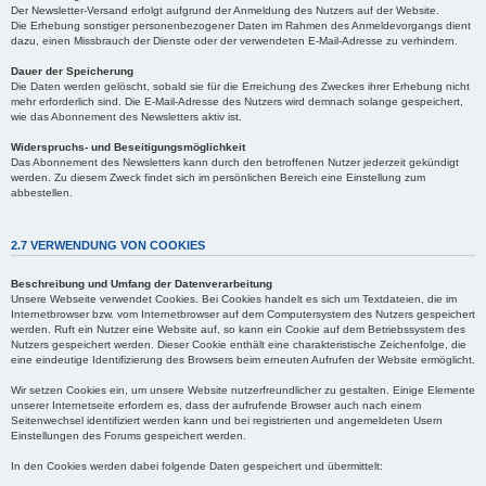
Der Newsletter-Versand erfolgt aufgrund der Anmeldung des Nutzers auf der Website.
Die Erhebung sonstiger personenbezogener Daten im Rahmen des Anmeldevorgangs dient
dazu, einen Missbrauch der Dienste oder der verwendeten E-Mail-Adresse zu verhindern.
Dauer der Speicherung
Die Daten werden gelöscht, sobald sie für die Erreichung des Zweckes ihrer Erhebung nicht
mehr erforderlich sind. Die E-Mail-Adresse des Nutzers wird demnach solange gespeichert,
wie das Abonnement des Newsletters aktiv ist.
Widerspruchs- und Beseitigungsmöglichkeit
Das Abonnement des Newsletters kann durch den betroffenen Nutzer jederzeit gekündigt
werden. Zu diesem Zweck findet sich im persönlichen Bereich eine Einstellung zum
abbestellen.
2.7 VERWENDUNG VON COOKIES
Beschreibung und Umfang der Datenverarbeitung
Unsere Webseite verwendet Cookies. Bei Cookies handelt es sich um Textdateien, die im
Internetbrowser bzw. vom Internetbrowser auf dem Computersystem des Nutzers gespeichert
werden. Ruft ein Nutzer eine Website auf, so kann ein Cookie auf dem Betriebssystem des
Nutzers gespeichert werden. Dieser Cookie enthält eine charakteristische Zeichenfolge, die
eine eindeutige Identifizierung des Browsers beim erneuten Aufrufen der Website ermöglicht.
Wir setzen Cookies ein, um unsere Website nutzerfreundlicher zu gestalten. Einige Elemente
unserer Internetseite erfordern es, dass der aufrufende Browser auch nach einem
Seitenwechsel identifiziert werden kann und bei registrierten und angemeldeten Usern
Einstellungen des Forums gespeichert werden.
In den Cookies werden dabei folgende Daten gespeichert und übermittelt: