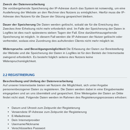
Zweck der Datenverarbeitung
Die vorübergehende Speicherung der IP-Adresse durch das System ist notwendig, um eine
Auslieferung der Website an den Rechner des Nutzers zu ermöglichen. Hierfür muss die IP-
Adresse des Nutzers für die Dauer der Sitzung gespeichert bleiben.
Dauer der Speicherung
Die Daten werden gelöscht, sobald sie für die Erreichung des
Zweckes ihrer Erhebung nicht mehr erforderlich sind. Im Falle der Speicherung der Daten in
Logfiles ist dies nach spätestens sieben Tagen der Fall. Eine darüberhinausgehende
Speicherung ist möglich. In diesem Fall werden die IP-Adressen der Nutzer gelöscht oder
verfremdet, sodass eine Zuordnung des aufrufenden Clients nicht mehr möglich ist.
Widerspruchs- und Beseitigungsmöglichkeit
Die Erfassung der Daten zur Bereitstellung
der Website und die Speicherung der Daten in Logfiles ist für den Betrieb der Internetseite
zwingend erforderlich. Es besteht folglich seitens des Nutzers keine
Widerspruchsmöglichkeit.
2.2 REGISTRIERUNG
Beschreibung und Umfang der Datenverarbeitung
Auf unserer Internetseite bieten wir Nutzern die Möglichkeit, sich unter Angabe
personenbezogener Daten zu registrieren. Die Daten werden dabei in eine Eingabemaske
eingegeben und an uns übermittelt und gespeichert. Eine Weitergabe der Daten an Dritte
findet nicht statt. Folgende Daten werden im Rahmen des Registrierungsprozesses erhoben:
Datum und Uhrzeit zum Zeitpunkt der Registrierung
Verwendete IP-Adresse zum Zeitpunkt der Registrierung
E-Mailadresse
Dein Internetprovider
Username/Nickname
Verschlüsseltes Passwort