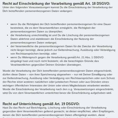
Recht auf Einschränkung der Verarbeitung gemäß Art. 18 DSGVO:
Unter den folgenden Voraussetzungen kannst Du die Einschränkung der Verarbeitung der
Dich betreffenden personenbezogenen Daten verlangen:
wenn Du die Richtigkeit der Dich betreffenden personenbezogenen für eine Dauer
bestreitest, die es dem Verantwortlichen ermöglicht, die Richtigkeit der
personenbezogenen Daten zu überprüfen;
die Verarbeitung unrechtmäßig ist und Du die Löschung der personenbezogenen
Daten ablehnst und stattdessen die Einschränkung der Nutzung der
personenbezogenen Daten verlangst;
der Verantwortliche die personenbezogenen Daten für die Zwecke der Verarbeitung
nicht länger benötigt, diese jedoch zur Geltendmachung, Ausübung oder Verteidigung
von Rechtsansprüchen benötigt, oder
wenn Du Widerspruch gegen die Verarbeitung gemäß Art. 21 Abs. 1 DSGVO
eingelegt hast und noch nicht feststeht, ob die berechtigten Gründe des
Verantwortlichen gegenüber Deinen Gründen überwiegen.
Wurde die Verarbeitung der Dich betreffenden personenbezogenen Daten eingeschränkt,
dürfen diese Daten – von ihrer Speicherung abgesehen – nur mit Deiner Einwilligung oder
zur Geltendmachung, Ausübung oder Verteidigung von Rechtsansprüchen oder zum Schutz
der Rechte einer anderen natürlichen oder juristischen Person oder aus Gründen eines
wichtigen öffentlichen Interesses der Union oder eines Mitgliedstaats verarbeitet werden.
Wurde die Einschränkung der Verarbeitung nach den o.g. Voraussetzungen eingeschränkt,
wirst Du von dem Verantwortlichen unterrichtet bevor die Einschränkung aufgehoben wird.
Recht auf Unterrichtung gemäß Art. 19 DSGVO:
Hast Du das Recht auf Berichtigung, Löschung oder Einschränkung der Verarbeitung
gegenüber dem Verantwortlichen geltend gemacht, ist dieser verpflichtet, allen Empfängern,
denen die Dich betreffenden personenbezogenen Daten offengelegt wurden, diese