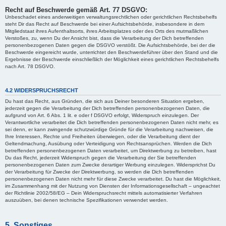
Recht auf Beschwerde gemäß Art. 77 DSGVO:
Unbeschadet eines anderweitigen verwaltungsrechtlichen oder gerichtlichen Rechtsbehelfs
steht Dir das Recht auf Beschwerde bei einer Aufsichtsbehörde, insbesondere in dem
Mitgliedstaat ihres Aufenthaltsorts, ihres Arbeitsplatzes oder des Orts des mutmaßlichen
Verstoßes, zu, wenn Du der Ansicht bist, dass die Verarbeitung der Dich betreffenden
personenbezogenen Daten gegen die DSGVO verstößt. Die Aufsichtsbehörde, bei der die
Beschwerde eingereicht wurde, unterrichtet den Beschwerdeführer über den Stand und die
Ergebnisse der Beschwerde einschließlich der Möglichkeit eines gerichtlichen Rechtsbehelfs
nach Art. 78 DSGVO.
4.2 WIDERSPRUCHSRECHT
Du hast das Recht, aus Gründen, die sich aus Deiner besonderen Situation ergeben,
jederzeit gegen die Verarbeitung der Dich betreffenden personenbezogenen Daten, die
aufgrund von Art. 6 Abs. 1 lit. e oder f DSGVO erfolgt, Widerspruch einzulegen. Der
Verantwortliche verarbeitet die Dich betreffenden personenbezogenen Daten nicht mehr, es
sei denn, er kann zwingende schutzwürdige Gründe für die Verarbeitung nachweisen, die
Ihre Interessen, Rechte und Freiheiten überwiegen, oder die Verarbeitung dient der
Geltendmachung, Ausübung oder Verteidigung von Rechtsansprüchen. Werden die Dich
betreffenden personenbezogenen Daten verarbeitet, um Direktwerbung zu betreiben, hast
Du das Recht, jederzeit Widerspruch gegen die Verarbeitung der Sie betreffenden
personenbezogenen Daten zum Zwecke derartiger Werbung einzulegen. Widersprichst Du
der Verarbeitung für Zwecke der Direktwerbung, so werden die Dich betreffenden
personenbezogenen Daten nicht mehr für diese Zwecke verarbeitet. Du hast die Möglichkeit,
im Zusammenhang mit der Nutzung von Diensten der Informationsgesellschaft – ungeachtet
der Richtlinie 2002/58/EG – Dein Widerspruchsrecht mittels automatisierter Verfahren
auszuüben, bei denen technische Spezifikationen verwendet werden.
5. Sonstiges