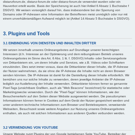
distanzforum.de, distanz-forum.de oder distanz-forum.de verwendet wurden oder ein
Hauverbot erteilt wurde. Basis der Speicherung ist auch hier Artikel 6 Absatz 1 Buchstabe f
DSGVO. Wir weisen vorsorglich darauf hin, dass insbesondere bei der Sperrung von
Domains oder IP-Adressen eine Information der Betroffenen meist unmöglich oder nur mit
einem unverhältnismäßigen Aufwand möglich ist (Artikel 14 Absatz 5 Buchstabe b DSGVO).
3. Plugins und Tools
3.1 EINBINDUNG VON DIENSTEN UND INHALTEN DRITTER
Wir setzen innerhalb unseres Onlineangebotes auf Grundlage unserer berechtigten
Interessen (d.h. Interesse an der Optimierung und dem reibungslosen Betrieb unseres
Onlineangebotes im Sinne des Art. 6 Abs. 1 lit. f. DSGVO) Inhalts- oder Serviceangebote
von Drittanbietern ein, um deren Inhalte und Services, wie z.B. Videos oder Schriftarten
einzubinden. Dies setzt immer voraus, dass die Drittanbieter dieser Inhalte, die IP-Adresse
der Nutzer wahrnehmen, da sie ohne die IP-Adresse die Inhalte nicht an deren Browser
senden könnten. Die IP-Adresse ist damit für die Darstellung dieser Inhalte erforderlich. Wir
bemühen uns nur solche Inhalte zu verwenden, deren jeweilige Anbieter die IP-Adresse
lediglich zur Auslieferung der Inhalte verwenden. Drittanbieter können ferner so genannte
Pixel-Tags (unsichtbare Grafiken, auch als "Web Beacons" bezeichnet) für statistische oder
Marketingzwecke verwenden. Durch die "Pixel-Tags" können Informationen, wie der
Besucherverkehr auf den Seiten dieser Website ausgewertet werden. Die pseudonymen
Informationen können ferner in Cookies auf dem Gerät der Nutzer gespeichert werden und
unter anderem technische Informationen zum Browser und Betriebssystem, verweisende
Webseiten, Besuchszeit sowie weitere Angaben zur Nutzung unseres Onlineangebotes
enthalten, als auch mit solchen Informationen aus anderen Quellen verbunden werden.
3.2 VERWENDUNG VON YOUTUBE
Unsere Website nutzt Plugins der von Google betriebenen Seite YouTube. Betreiber der