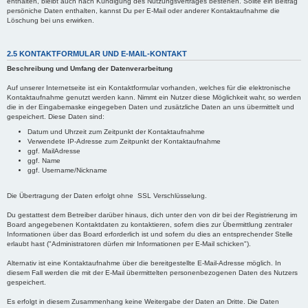
enthalten, bleibt auch nach Kündigung des Nutzungsvertrages bestehen. Sollte ein Beitrag
persöniche Daten enthalten, kannst Du per E-Mail oder anderer Kontaktaufnahme die
Löschung bei uns erwirken.
2.5 KONTAKTFORMULAR UND E-MAIL-KONTAKT
Beschreibung und Umfang der Datenverarbeitung
Auf unserer Internetseite ist ein Kontaktformular vorhanden, welches für die elektronische
Kontaktaufnahme genutzt werden kann. Nimmt ein Nutzer diese Möglichkeit wahr, so werden
die in der Eingabemaske eingegeben Daten und zusätzliche Daten an uns übermittelt und
gespeichert. Diese Daten sind:
Datum und Uhrzeit zum Zeitpunkt der Kontaktaufnahme
Verwendete IP-Adresse zum Zeitpunkt der Kontaktaufnahme
ggf. MailAdresse
ggf. Name
ggf. Username/Nickname
Die Übertragung der Daten erfolgt ohne SSL Verschlüsselung.
Du gestattest dem Betreiber darüber hinaus, dich unter den von dir bei der Registrierung im
Board angegebenen Kontaktdaten zu kontaktieren, sofern dies zur Übermittlung zentraler
Informationen über das Board erforderlich ist und sofern du dies an entsprechender Stelle
erlaubt hast ("Administratoren dürfen mir Informationen per E-Mail schicken").
Alternativ ist eine Kontaktaufnahme über die bereitgestellte E-Mail-Adresse möglich. In
diesem Fall werden die mit der E-Mail übermittelten personenbezogenen Daten des Nutzers
gespeichert.
Es erfolgt in diesem Zusammenhang keine Weitergabe der Daten an Dritte. Die Daten