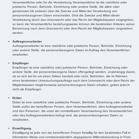
Verantwortlicher oder für die Verarbeitung Verantwortlicher ist die natürliche oder
juristische Person, Behörde, Einrichtung oder andere Stelle, die allein oder
gemeinsam mit anderen über die Zwecke und Mittel der Verarbeitung von
personenbezogenen Daten entscheidet. Sind die Zwecke und Mittel dieser
Verarbeitung durch das Unionsrecht oder das Recht der Mitgliedstaaten vorgegeben,
so kann der Verantwortliche beziehungsweise können die bestimmten Kriterien seiner
Benennung nach dem Unionsrecht oder dem Recht der Mitgliedstaaten vorgesehen
werden.
Auftragsverarbeiter
Auftragsverarbeiter ist eine natürliche oder juristische Person, Behörde, Einrichtung
oder andere Stelle, die personenbezogene Daten im Auftrag des Verantwortlichen
verarbeitet.
Empfänger
Empfänger ist eine natürliche oder juristische Person, Behörde, Einrichtung oder
andere Stelle, der personenbezogene Daten offengelegt werden, unabhängig davon,
ob es sich bei ihr um einen Dritten handelt oder nicht. Behörden, die im Rahmen
eines bestimmten Untersuchungsauftrags nach dem Unionsrecht oder dem Recht der
Mitgliedstaaten möglicherweise personenbezogene Daten erhalten, gelten jedoch
nicht als Empfänger.
Dritter
Dritter ist eine natürliche oder juristische Person, Behörde, Einrichtung oder andere
Stelle außer der betroffenen Person, dem Verantwortlichen, dem Auftragsverarbeiter
und den Personen, die unter der unmittelbaren Verantwortung des Verantwortlichen
oder des Auftragsverarbeiters befugt sind, die personenbezogenen Daten zu
verarbeiten.
Einwilligung
Einwilligung ist jede von der betroffenen Person freiwillig für den bestimmten Fall in
informierter Weise und unmissverständlich abgegebene Willensbekundung in Form