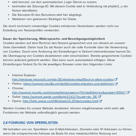
wird benutzt, um den automatischen Login Dienst zu nutzen.
beinhaltet die Sitzungs-ID. Mit diesem Cookie wird in Verbindung mit phpbb3_u der
Nutzer identifiziert.
Die Benutzer-ID des Benutzers wird hier abgelegt.
Markieren von gelesenen Beiträgen für Gäste.
Die durch technisch notwendige Cookies erhobenen Nutzerdaten werden nicht zur
Erstellung von Nutzerprofilen verwendet.
Dauer der Speicherung, Widerspruchs- und Beseitigungsmöglichkeit
Cookies werden auf dem Rechner des Nutzers gespeichert und von diesem an unserer
Seite übermittelt. Daher hast Du als Nutzer auch die volle Kontrolle über die Verwendung
von Cookies. Durch eine Änderung der Einstellungen in Deinem Internetbrowser kannst Du
die Übertragung von Cookies deaktivieren oder einschränken. Bereits gespeicherte Cookies
können jederzeit gelöscht werden. Dies kann auch automatisiert erfolgen. Diese
Einstellungen findest Du für die jeweiligen Browser unter den folgenden Links:
Internet Explorer:
http://windows.microsoft.com/de-DE/windows-vista/Block-or-allow-cookies
Firefox:
https://support.mozilla.org/de/kb/cookies-erlauben-und-ablehnen
Chrome:
http://support.google.com/chrome/bin/answer.py?hl=de&hlrm=en&answer=95647
Safari:
https://support.apple.com/kb/ph21411?locale=de_DE
Opera:
http://help.opera.com/Windows/10.20/de/cookies.html
Werden Cookies für unsere Website deaktiviert, können möglicherweise nicht mehr alle
Funktionen der Website vollumfänglich genutzt werden.
2.8 FÜHRUNG VON SPERRLISTEN
Wir behalten uns vor, Sperrlisten von E-Mail-Adressen, Domains oder IP-Adressen zu führen,
wenn die entsprechende Adresse als Basis für eine missbräuchliche Nutzung von