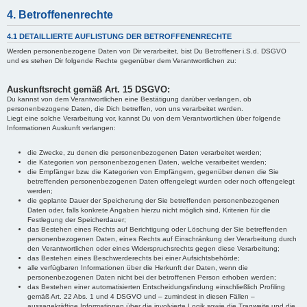
4. Betroffenenrechte
4.1 DETAILLIERTE AUFLISTUNG DER BETROFFENENRECHTE
Werden personenbezogene Daten von Dir verarbeitet, bist Du Betroffener i.S.d. DSGVO
und es stehen Dir folgende Rechte gegenüber dem Verantwortlichen zu:
Auskunftsrecht gemäß Art. 15 DSGVO:
Du kannst von dem Verantwortlichen eine Bestätigung darüber verlangen, ob
personenbezogene Daten, die Dich betreffen, von uns verarbeitet werden.
Liegt eine solche Verarbeitung vor, kannst Du von dem Verantwortlichen über folgende
Informationen Auskunft verlangen:
die Zwecke, zu denen die personenbezogenen Daten verarbeitet werden;
die Kategorien von personenbezogenen Daten, welche verarbeitet werden;
die Empfänger bzw. die Kategorien von Empfängern, gegenüber denen die Sie
betreffenden personenbezogenen Daten offengelegt wurden oder noch offengelegt
werden;
die geplante Dauer der Speicherung der Sie betreffenden personenbezogenen
Daten oder, falls konkrete Angaben hierzu nicht möglich sind, Kriterien für die
Festlegung der Speicherdauer;
das Bestehen eines Rechts auf Berichtigung oder Löschung der Sie betreffenden
personenbezogenen Daten, eines Rechts auf Einschränkung der Verarbeitung durch
den Verantwortlichen oder eines Widerspruchsrechts gegen diese Verarbeitung;
das Bestehen eines Beschwerderechts bei einer Aufsichtsbehörde;
alle verfügbaren Informationen über die Herkunft der Daten, wenn die
personenbezogenen Daten nicht bei der betroffenen Person erhoben werden;
das Bestehen einer automatisierten Entscheidungsfindung einschließlich Profiling
gemäß Art. 22 Abs. 1 und 4 DSGVO und – zumindest in diesen Fällen –
aussagekräftige Informationen über die involvierte Logik sowie die Tragweite und die