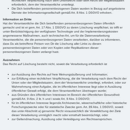
rechtlichen Verpflichtung nach dem Unionsrecht oder dem Recht der Mitgliedstaaten
erforderlich, dem der Verantwortliche unterliegt.
Die Dich betreffenden personenbezogenen Daten wurden in Bezug auf angebotene
Dienste der Informationsgesellschaft gemäß Art. 8 Abs. 1 DSGVO erhoben.
Information an Dritte
Hat der Verantwortliche die Dich betreffenden personenbezogenen Daten öffentlich
gemacht und ist er gem. Art. 17 Abs. 1 DSGVO zu deren Löschung verpflichtet, so trifft er
unter Berücksichtigung der verfügbaren Technologie und der Implementierungskosten
angemessene Maßnahmen, auch technischer Art, um für die Datenverarbeitung
Verantwortliche, die die personenbezogenen Daten verarbeiten, darüber zu informieren,
dass Du als betroffene Person von Dir die Löschung aller Links zu diesen
personenbezogenen Daten oder von Kopien oder Replikationen dieser
personenbezogenen Daten verlangt hast.
Ausnahmen
Das Recht auf Löschung besteht nicht, soweit die Verarbeitung erforderlich ist
zur Ausübung des Rechts auf freie Meinungsäußerung und Information;
zur Erfüllung einer rechtlichen Verpflichtung, die die Verarbeitung nach dem Recht der
Union oder der Mitgliedstaaten, dem der Verantwortliche unterliegt, erfordert, oder zur
Wahrnehmung einer Aufgabe, die im öffentlichen Interesse liegt oder in Ausübung
öffentlicher Gewalt erfolgt, die dem Verantwortlichen übertragen wurde;
aus Gründen des öffentlichen Interesses im Bereich der öffentlichen Gesundheit
gemäß Art. 9 Abs. 2 lit. h und i sowie Art. 9 Abs. 3 DSGVO;
für im öffentlichen Interesse liegende Archivzwecke, wissenschaftliche oder historische
Forschungszwecke oder für statistische Zwecke gem. Art. 89 Abs. 1 DSGVO, soweit
das unter Abschnitt a) genannte Recht voraussichtlich die Verwirklichung der Ziele
dieser Verarbeitung unmöglich macht oder ernsthaft beeinträchtigt, oder
zur Geltendmachung, Ausübung oder Verteidigung von Rechtsansprüchen.