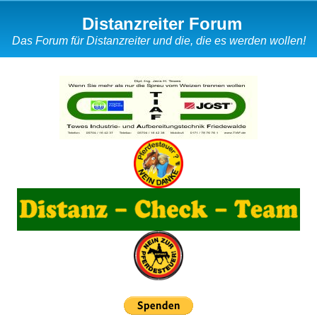
Distanzreiter Forum
Das Forum für Distanzreiter und die, die es werden wollen!