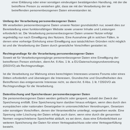
einer Erklärung oder einer sonstigen eindeutigen bestätigenden Handlung, mit der die
betroffene Person zu verstehen gibt, dass sie mit der Verarbeitung der sie
betreffenden personenbezogenen Daten einverstanden ist.
Umfang der Verarbeitung personenbezogener Daten
Wir verarbeiten personenbezogene Daten unserer Nutzer grundsätzlich nur, soweit dies zur
Bereitstellung einer funktionsfähigen Website sowie unserer Inhalte und Leistungen
erforderlich ist. Die Verarbeitung personenbezogener Daten unserer Nutzer erfolgt
regelmäßig nur nach Einwilligung des Nutzers. Eine Ausnahme gilt in solchen Fällen, in
denen eine vorherige Einholung einer Einwilligung aus tatsächlichen Gründen nicht möglich
ist und die Verarbeitung der Daten durch gesetzliche Vorschriften gestattet ist.
Rechtsgrundlage für die Verarbeitung personenbezogener Daten
Soweit wir für Verarbeitungsvorgänge personenbezogener Daten eine Einwilligung der
betroffenen Person einholen, dient Art. 6 Abs. 1 lit. a EU-Datenschutzgrundverordnung
(DSGVO) als Rechtsgrundlage.
Ist die Verarbeitung zur Wahrung eines berechtigten Interesses unseres Forums oder eines
Dritten erforderlich und überwiegen die Interessen, Grundrechte und Grundfreiheiten des
Betroffenen das erstgenannte Interesse nicht, so dient Art. 6 Abs. 1 lit. f DSGVO als
Rechtsgrundlage für die Verarbeitung.
Datenlöschung und Speicherdauer personenbezogener Daten
Die personenbezogenen Daten werden gelöscht oder gesperrt, sobald der Zweck der
Speicherung entfällt. Eine Speicherung kann darüber hinaus erfolgen, wenn dies durch den
europäischen oder nationalen Gesetzgeber in unionsrechtlichen Verordnungen, Gesetzen
oder sonstigen Vorschriften, denen der Verantwortliche unterliegt, vorgesehen wurde. Eine
Sperrung oder Löschung der Daten erfolgt auch dann, wenn eine durch die genannten
Normen vorgeschriebene Speicherfrist abläuft, es sei denn, dass eine Erforderlichkeit zur
weiteren Speicherung der Daten für einen Vertragsabschluss oder eine Vertragserfüllung
besteht.