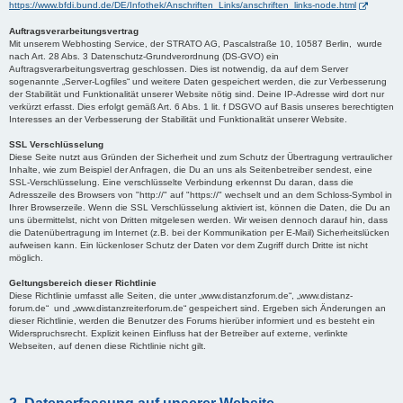
https://www.bfdi.bund.de/DE/Infothek/Anschriften_Links/anschriften_links-node.html
Auftragsverarbeitungsvertrag
Mit unserem Webhosting Service, der STRATO AG, Pascalstraße 10, 10587 Berlin, wurde
nach Art. 28 Abs. 3 Datenschutz-Grundverordnung (DS-GVO) ein
Auftragsverarbeitungsvertrag geschlossen. Dies ist notwendig, da auf dem Server
sogenannte „Server-Logfiles“ und weitere Daten gespeichert werden, die zur Verbesserung
der Stabilität und Funktionalität unserer Website nötig sind. Deine IP-Adresse wird dort nur
verkürzt erfasst. Dies erfolgt gemäß Art. 6 Abs. 1 lit. f DSGVO auf Basis unseres berechtigten
Interesses an der Verbesserung der Stabilität und Funktionalität unserer Website.
SSL Verschlüsselung
Diese Seite nutzt aus Gründen der Sicherheit und zum Schutz der Übertragung vertraulicher
Inhalte, wie zum Beispiel der Anfragen, die Du an uns als Seitenbetreiber sendest, eine
SSL-Verschlüsselung. Eine verschlüsselte Verbindung erkennst Du daran, dass die
Adresszeile des Browsers von "http://" auf "https://" wechselt und an dem Schloss-Symbol in
Ihrer Browserzeile. Wenn die SSL Verschlüsselung aktiviert ist, können die Daten, die Du an
uns übermittelst, nicht von Dritten mitgelesen werden. Wir weisen dennoch darauf hin, dass
die Datenübertragung im Internet (z.B. bei der Kommunikation per E-Mail) Sicherheitslücken
aufweisen kann. Ein lückenloser Schutz der Daten vor dem Zugriff durch Dritte ist nicht
möglich.
Geltungsbereich dieser Richtlinie
Diese Richtlinie umfasst alle Seiten, die unter „www.distanzforum.de“, „www.distanz-
forum.de“ und „www.distanzreiterforum.de“ gespeichert sind. Ergeben sich Änderungen an
dieser Richtlinie, werden die Benutzer des Forums hierüber informiert und es besteht ein
Widerspruchsrecht. Explizit keinen Einfluss hat der Betreiber auf externe, verlinkte
Webseiten, auf denen diese Richtlinie nicht gilt.