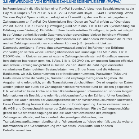
3.8 VERWENDUNG VON EXTERNE ZAHLUNGSDIENSTLEISTER (PAYPAL)
Im Forum besteht die Möglichkeit einer PayPal Spende. Anbieter des Bezahldienstes ist die
PayPal (Europe) S.à.r.l. et Cie, S.C.A., 22-24 Boulevard Royal, L-2449 Luxembourg. Wenn
Sie eine PayPal Spende tätigen, erfolgt eine Übermittlung der von Ihnen eingegebenen
Zahlungsdaten an PayPal. Die Übermittlung Ihrer Daten an PayPal erfolgt auf Grundlage
von Art. 6 Abs. 1 lit. a DSGVO (Einwilligung) und Art. 6 Abs. 1 lit. b DSGVO (Verarbeitung zur
Erfüllung eines Vertrags). Ein Widerruf Ihrer bereits erteilten Einwilligung ist jederzeit möglich.
In der Vergangenheit liegende Datenverarbeitungsvorgänge bleiben bei einem Widerruf
wirksam. Wir setzen externe Zahlungsdienstleistern ein, über deren Plattformen die Nutzer
und wir Zahlungstransaktionen vornehmen können (z.B., jeweils mit Link zur
Datenschutzerklärung, Paypal (https://www.paypal.com/de) Im Rahmen der Erfüllung
von Verträgen setzen wir die Zahlungsdienstleiser auf Grundlage des Art. 6 Abs. 1 lit. b.
DSGVO ein. Im Übrigen setzen wir externe Zahlungsdienstleister auf Grundlage unserer
berechtigten Interessen gem. Art. 6 Abs. 1 lit. b. DSGVO ein, um unseren Nutzern effektive
und sichere Zahlungsmöglichkeit zu bieten. Zu den, durch die Zahlungsdienstleister
verarbeiteten Daten gehören Bestandsdaten, wie z.B. der Name und die Adresse,
Bankdaten, wie z.B. Kontonummern oder Kreditkartennummern, Passwörter, TANs und
Prüfsummen sowie die Vertrags-, Summen und empfängerbezogenen Angaben. Die
Angaben sind erforderlich, um die Transaktionen durchzuführen. Die eingegebenen Daten
werden jedoch nur durch die Zahlungsdienstleister verarbeitet und bei diesen gespeichert.
D.h. wir erhalten keine konto- oder kreditkartenbezogenen Informationen, sondern lediglich
Informationen mit Bestätigung oder Negativbeauskunftung der Zahlung. Unter Umständen
werden die Daten seitens der Zahlungsdienstleister an Wirtschaftsauskunfteien übermittelt.
Diese Übermittlung bezweckt die Identitäts- und Bonitätsprüfung. Hierzu verweisen wir auf
die AGB und Datenschutzhinweise der Zahlungsdienstleister. Für die Zahlungsgeschäfte
gelten die Geschäftsbedingungen und die Datenschutzhinweise der jeweiligen
Zahlungsdienstleister, welche innerhalb der jeweiligen Webseiten, bzw.
Transaktionsapplikationen abrufbar sind. Wir verweisen auf diese ebenfalls zwecks weiterer
Informationen und Geltendmachung von Widerrufs-, Auskunfts- und anderen
Betroffenenrechten.