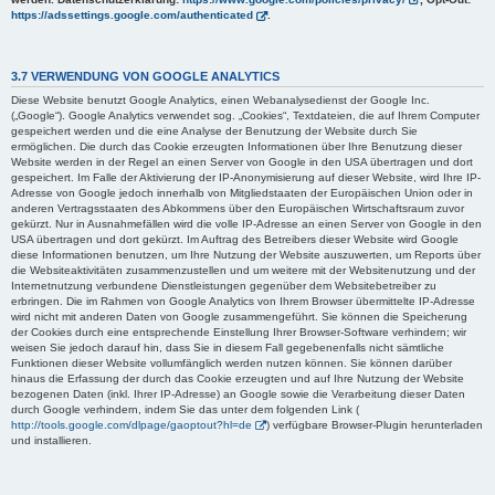
https://adssettings.google.com/authenticated
.
3.7 VERWENDUNG VON GOOGLE ANALYTICS
Diese Website benutzt Google Analytics, einen Webanalysedienst der Google Inc.
(„Google“). Google Analytics verwendet sog. „Cookies“, Textdateien, die auf Ihrem Computer
gespeichert werden und die eine Analyse der Benutzung der Website durch Sie
ermöglichen. Die durch das Cookie erzeugten Informationen über Ihre Benutzung dieser
Website werden in der Regel an einen Server von Google in den USA übertragen und dort
gespeichert. Im Falle der Aktivierung der IP-Anonymisierung auf dieser Website, wird Ihre IP-
Adresse von Google jedoch innerhalb von Mitgliedstaaten der Europäischen Union oder in
anderen Vertragsstaaten des Abkommens über den Europäischen Wirtschaftsraum zuvor
gekürzt. Nur in Ausnahmefällen wird die volle IP-Adresse an einen Server von Google in den
USA übertragen und dort gekürzt. Im Auftrag des Betreibers dieser Website wird Google
diese Informationen benutzen, um Ihre Nutzung der Website auszuwerten, um Reports über
die Websiteaktivitäten zusammenzustellen und um weitere mit der Websitenutzung und der
Internetnutzung verbundene Dienstleistungen gegenüber dem Websitebetreiber zu
erbringen. Die im Rahmen von Google Analytics von Ihrem Browser übermittelte IP-Adresse
wird nicht mit anderen Daten von Google zusammengeführt. Sie können die Speicherung
der Cookies durch eine entsprechende Einstellung Ihrer Browser-Software verhindern; wir
weisen Sie jedoch darauf hin, dass Sie in diesem Fall gegebenenfalls nicht sämtliche
Funktionen dieser Website vollumfänglich werden nutzen können. Sie können darüber
hinaus die Erfassung der durch das Cookie erzeugten und auf Ihre Nutzung der Website
bezogenen Daten (inkl. Ihrer IP-Adresse) an Google sowie die Verarbeitung dieser Daten
durch Google verhindern, indem Sie das unter dem folgenden Link (
http://tools.google.com/dlpage/gaoptout?hl=de
) verfügbare Browser-Plugin herunterladen
und installieren.