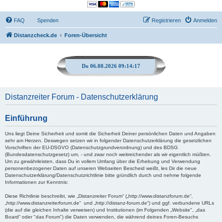
FAQ
Spenden
Registrieren
Anmelden
Distanzcheck.de
Foren-Übersicht
Do 06.08.2026 09:14:18
Distanzreiter Forum - Datenschutzerklärung
Einführung
Uns liegt Deine Sicherheit und somit die Sicherheit Deiner persönlichen Daten und Angaben
sehr am Herzen. Deswegen setzen wir in folgender Datenschutzerklärung die gesetzlichen
Vorschriften der EU-DSGVO (Datenschutzgrundverordnung) und des BDSG
(Bundesdatenschutzgesetz) um, - und zwar noch weitreichender als wir eigentlich müßten.
Um zu gewährleisten, dass Du in vollem Umfang über die Erhebung und Verwendung
personenbezogener Daten auf unseren Webseiten Bescheid weißt, les Dir die neue
Datenschutzerklärung/Datenschutzrichtlinie bitte gründlich durch und nehme folgende
Informationen zur Kenntnis:
Diese Richtlinie beschreibt, wie „Distanzreiter Forum“ („http://www.distanzforum.de“,
„http://www.distanzreiterforum.de“ und „http://distanz-forum.de“) und ggf. verbundene URLs
(die auf die gleichen Inhalte verweisen) und Institutionen (im Folgenden „Website", „das
Board“ oder "das Forum") die Daten verwenden, die während deines Foren-Besuchs