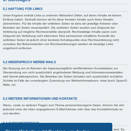
5.1 HAFTUNG FÜR LINKS
Unser Angebot enthält Links zu externen Webseiten Dritter, auf deren Inhalte wir keinen
Einfluss haben. Deshalb können wir für diese fremden Inhalte auch keine Gewähr
übernehmen. Für die Inhalte der verlinkten Seiten ist stets der jeweilige Anbieter oder
Betreiber der Seiten verantwortlich. Die verlinkten Seiten wurden zum Zeitpunkt der
Verlinkung auf mögliche Rechtsverstöße überprüft. Rechtswidrige Inhalte waren zum
Zeitpunkt der Verlinkung nicht erkennbar. Eine permanente inhaltliche Kontrolle der
verlinkten Seiten ist jedoch ohne konkrete Anhaltspunkte einer Rechtsverletzung nicht
zumutbar. Bei Bekanntwerden von Rechtsverletzungen werden wir derartige Links
umgehend entfernen.
5.2 WIDERSPRUCH WERBE-MAILS
Der Nutzung von im Rahmen der Impressumspflicht veröffentlichten Kontaktdaten zur
Übersendung von nicht ausdrücklich angeforderter Werbung und Informationsmaterialien
wird hiermit widersprochen. Die Betreiber der Seiten behalten sich ausdrücklich rechtliche
Schritte im Falle der unverlangten Zusendung von Werbeinformationen, etwa durch Spam-E-
Mails, vor.
5.3 WEITERE INFORMATIONEN UND KONTAKTE
Hierzu, sowie zu weiteren Fragen zum Thema personenbezogene Daten, können Sie sich
jederzeit unter der oben angegebenen E-Mail Adresse oder über das Kontaktformular an
uns wenden.
5.4 AUSKUNFTSRECHT
Der Betreiber erteilt dir auf Anfrage Auskunft, welche Daten über dich gespeichert sind. Du