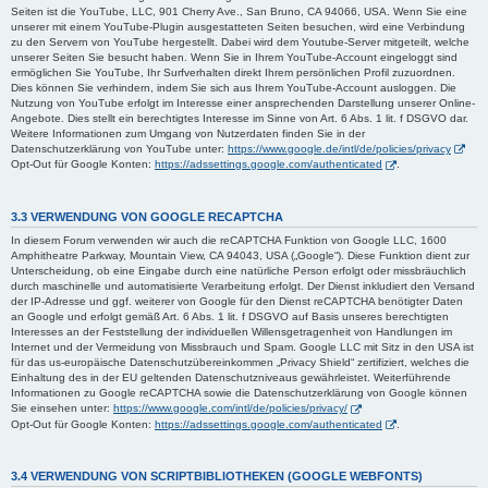
Seiten ist die YouTube, LLC, 901 Cherry Ave., San Bruno, CA 94066, USA. Wenn Sie eine
unserer mit einem YouTube-Plugin ausgestatteten Seiten besuchen, wird eine Verbindung
zu den Servern von YouTube hergestellt. Dabei wird dem Youtube-Server mitgeteilt, welche
unserer Seiten Sie besucht haben. Wenn Sie in Ihrem YouTube-Account eingeloggt sind
ermöglichen Sie YouTube, Ihr Surfverhalten direkt Ihrem persönlichen Profil zuzuordnen.
Dies können Sie verhindern, indem Sie sich aus Ihrem YouTube-Account ausloggen. Die
Nutzung von YouTube erfolgt im Interesse einer ansprechenden Darstellung unserer Online-
Angebote. Dies stellt ein berechtigtes Interesse im Sinne von Art. 6 Abs. 1 lit. f DSGVO dar.
Weitere Informationen zum Umgang von Nutzerdaten finden Sie in der
Datenschutzerklärung von YouTube unter:
https://www.google.de/intl/de/policies/privacy
Opt-Out für Google Konten:
https://adssettings.google.com/authenticated
.
3.3 VERWENDUNG VON GOOGLE RECAPTCHA
In diesem Forum verwenden wir auch die reCAPTCHA Funktion von Google LLC, 1600
Amphitheatre Parkway, Mountain View, CA 94043, USA („Google“). Diese Funktion dient zur
Unterscheidung, ob eine Eingabe durch eine natürliche Person erfolgt oder missbräuchlich
durch maschinelle und automatisierte Verarbeitung erfolgt. Der Dienst inkludiert den Versand
der IP-Adresse und ggf. weiterer von Google für den Dienst reCAPTCHA benötigter Daten
an Google und erfolgt gemäß Art. 6 Abs. 1 lit. f DSGVO auf Basis unseres berechtigten
Interesses an der Feststellung der individuellen Willensgetragenheit von Handlungen im
Internet und der Vermeidung von Missbrauch und Spam. Google LLC mit Sitz in den USA ist
für das us-europäische Datenschutzübereinkommen „Privacy Shield“ zertifiziert, welches die
Einhaltung des in der EU geltenden Datenschutzniveaus gewährleistet. Weiterführende
Informationen zu Google reCAPTCHA sowie die Datenschutzerklärung von Google können
Sie einsehen unter:
https://www.google.com/intl/de/policies/privacy/
Opt-Out für Google Konten:
https://adssettings.google.com/authenticated
.
3.4 VERWENDUNG VON SCRIPTBIBLIOTHEKEN (GOOGLE WEBFONTS)