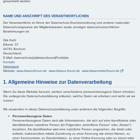
gesammelt werden.
NAME UND ANSCHRIFT DES VERANTWORTLICHEN
Der Verantwortliche im Sinne der Datenschutz-Grundverordnung und anderer nationaler
Datenschutzgesetze der Mitgliedsstaaten sowie sonstiger datenschutzrechtlicher
Bestimmungen ist:
Dirk Kehl
Elbestr. 37
44791 Bochum
Deutschland
E-Mail: datenschutz(at)distanzforum(Punkt)de
Kontakt:
Impressum
Website:
www.distanzforum.de www.distanz-forum.de www.distanzreiterforum.de
1. Allgemeine Hinweise zur Datenverarbeitung
Wenn Du diese Website benutzt, werden verschiedene personenbezogene Daten erhoben.
Die vorliegende Datenschutzerklärung erläutert, welche Daten wir erheben und wofür wir sie
nutzen.
Wir verwenden in dieser Datenschutzerklärung unter anderem die folgenden Begriffe:
Personenbezogene Daten:
Personenbezogene Daten sind alle Informationen, die sich auf eine identifizierte oder
identifizierbare natürliche Person (im Folgenden „betroffene Person“ oder „Nutzer")
beziehen. Als identifizierbar wird eine natürliche Person angesehen, die direkt oder
indirekt, insbesondere mittels Zuordnung zu einer Kennung wie einem Namen, zu
einer Kennnummer, zu Standortdaten, zu einer Online-Kennung oder zu einem oder