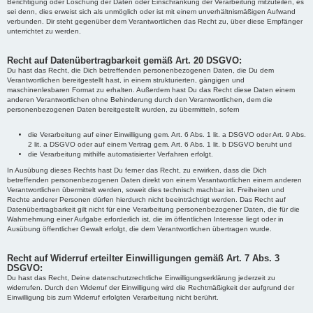
Berichtigung oder Löschung der Daten oder Einschränkung der Verarbeitung mitzuteilen, es
sei denn, dies erweist sich als unmöglich oder ist mit einem unverhältnismäßigen Aufwand
verbunden. Dir steht gegenüber dem Verantwortlichen das Recht zu, über diese Empfänger
unterrichtet zu werden.
Recht auf Datenübertragbarkeit gemäß Art. 20 DSGVO:
Du hast das Recht, die Dich betreffenden personenbezogenen Daten, die Du dem
Verantwortlichen bereitgestellt hast, in einem strukturierten, gängigen und
maschinenlesbaren Format zu erhalten. Außerdem hast Du das Recht diese Daten einem
anderen Verantwortlichen ohne Behinderung durch den Verantwortlichen, dem die
personenbezogenen Daten bereitgestellt wurden, zu übermitteln, sofern
die Verarbeitung auf einer Einwilligung gem. Art. 6 Abs. 1 lit. a DSGVO oder Art. 9 Abs.
2 lit. a DSGVO oder auf einem Vertrag gem. Art. 6 Abs. 1 lit. b DSGVO beruht und
die Verarbeitung mithilfe automatisierter Verfahren erfolgt.
In Ausübung dieses Rechts hast Du ferner das Recht, zu erwirken, dass die Dich
betreffenden personenbezogenen Daten direkt von einem Verantwortlichen einem anderen
Verantwortlichen übermittelt werden, soweit dies technisch machbar ist. Freiheiten und
Rechte anderer Personen dürfen hierdurch nicht beeinträchtigt werden. Das Recht auf
Datenübertragbarkeit gilt nicht für eine Verarbeitung personenbezogener Daten, die für die
Wahrnehmung einer Aufgabe erforderlich ist, die im öffentlichen Interesse liegt oder in
Ausübung öffentlicher Gewalt erfolgt, die dem Verantwortlichen übertragen wurde.
Recht auf Widerruf erteilter Einwilligungen gemäß Art. 7 Abs. 3
DSGVO:
Du hast das Recht, Deine datenschutzrechtliche Einwilligungserklärung jederzeit zu
widerrufen. Durch den Widerruf der Einwilligung wird die Rechtmäßigkeit der aufgrund der
Einwilligung bis zum Widerruf erfolgten Verarbeitung nicht berührt.