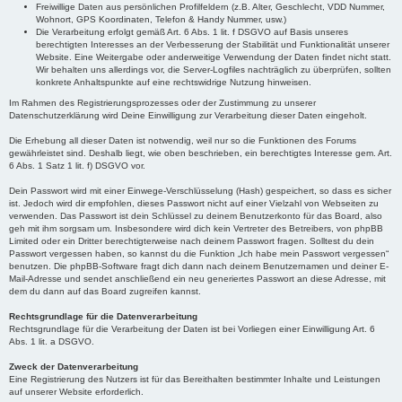
Freiwillige Daten aus persönlichen Profilfeldern (z.B. Alter, Geschlecht, VDD Nummer,
Wohnort, GPS Koordinaten, Telefon & Handy Nummer, usw.)
Die Verarbeitung erfolgt gemäß Art. 6 Abs. 1 lit. f DSGVO auf Basis unseres
berechtigten Interesses an der Verbesserung der Stabilität und Funktionalität unserer
Website. Eine Weitergabe oder anderweitige Verwendung der Daten findet nicht statt.
Wir behalten uns allerdings vor, die Server-Logfiles nachträglich zu überprüfen, sollten
konkrete Anhaltspunkte auf eine rechtswidrige Nutzung hinweisen.
Im Rahmen des Registrierungsprozesses oder der Zustimmung zu unserer
Datenschutzerklärung wird Deine Einwilligung zur Verarbeitung dieser Daten eingeholt.
Die Erhebung all dieser Daten ist notwendig, weil nur so die Funktionen des Forums
gewährleistet sind. Deshalb liegt, wie oben beschrieben, ein berechtigtes Interesse gem. Art.
6 Abs. 1 Satz 1 lit. f) DSGVO vor.
Dein Passwort wird mit einer Einwege-Verschlüsselung (Hash) gespeichert, so dass es sicher
ist. Jedoch wird dir empfohlen, dieses Passwort nicht auf einer Vielzahl von Webseiten zu
verwenden. Das Passwort ist dein Schlüssel zu deinem Benutzerkonto für das Board, also
geh mit ihm sorgsam um. Insbesondere wird dich kein Vertreter des Betreibers, von phpBB
Limited oder ein Dritter berechtigterweise nach deinem Passwort fragen. Solltest du dein
Passwort vergessen haben, so kannst du die Funktion „Ich habe mein Passwort vergessen“
benutzen. Die phpBB-Software fragt dich dann nach deinem Benutzernamen und deiner E-
Mail-Adresse und sendet anschließend ein neu generiertes Passwort an diese Adresse, mit
dem du dann auf das Board zugreifen kannst.
Rechtsgrundlage für die Datenverarbeitung
Rechtsgrundlage für die Verarbeitung der Daten ist bei Vorliegen einer Einwilligung Art. 6
Abs. 1 lit. a DSGVO.
Zweck der Datenverarbeitung
Eine Registrierung des Nutzers ist für das Bereithalten bestimmter Inhalte und Leistungen
auf unserer Website erforderlich.