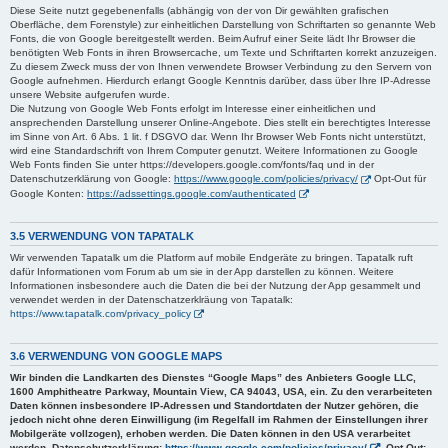
Diese Seite nutzt gegebenenfalls (abhängig von der von Dir gewählten grafischen
Oberfläche, dem Forenstyle) zur einheitlichen Darstellung von Schriftarten so genannte Web
Fonts, die von Google bereitgestellt werden. Beim Aufruf einer Seite lädt Ihr Browser die
benötigten Web Fonts in ihren Browsercache, um Texte und Schriftarten korrekt anzuzeigen.
Zu diesem Zweck muss der von Ihnen verwendete Browser Verbindung zu den Servern von
Google aufnehmen. Hierdurch erlangt Google Kenntnis darüber, dass über Ihre IP-Adresse
unsere Website aufgerufen wurde.
Die Nutzung von Google Web Fonts erfolgt im Interesse einer einheitlichen und
ansprechenden Darstellung unserer Online-Angebote. Dies stellt ein berechtigtes Interesse
im Sinne von Art. 6 Abs. 1 lit. f DSGVO dar. Wenn Ihr Browser Web Fonts nicht unterstützt,
wird eine Standardschrift von Ihrem Computer genutzt. Weitere Informationen zu Google
Web Fonts finden Sie unter https://developers.google.com/fonts/faq und in der
Datenschutzerklärung von Google:
https://www.google.com/policies/privacy/
Opt-Out für
Google Konten:
https://adssettings.google.com/authenticated
3.5 VERWENDUNG VON TAPATALK
Wir verwenden Tapatalk um die Platform auf mobile Endgeräte zu bringen. Tapatalk ruft
dafür Informationen vom Forum ab um sie in der App darstellen zu können. Weitere
Informationen insbesondere auch die Daten die bei der Nutzung der App gesammelt und
verwendet werden in der Datenschatzerklräung von Tapatalk:
https://www.tapatalk.com/privacy_policy
3.6 VERWENDUNG VON GOOGLE MAPS
Wir binden die Landkarten des Dienstes “Google Maps” des Anbieters Google LLC,
1600 Amphitheatre Parkway, Mountain View, CA 94043, USA, ein. Zu den verarbeiteten
Daten können insbesondere IP-Adressen und Standortdaten der Nutzer gehören, die
jedoch nicht ohne deren Einwilligung (im Regelfall im Rahmen der Einstellungen ihrer
Mobilgeräte vollzogen), erhoben werden. Die Daten können in den USA verarbeitet
werden. Datenschutzerklärung:
https://www.google.com/policies/privacy/
, Opt-Out: