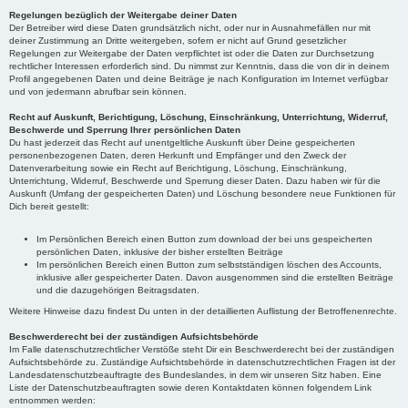
Regelungen bezüglich der Weitergabe deiner Daten
Der Betreiber wird diese Daten grundsätzlich nicht, oder nur in Ausnahmefällen nur mit
deiner Zustimmung an Dritte weitergeben, sofern er nicht auf Grund gesetzlicher
Regelungen zur Weitergabe der Daten verpflichtet ist oder die Daten zur Durchsetzung
rechtlicher Interessen erforderlich sind. Du nimmst zur Kenntnis, dass die von dir in deinem
Profil angegebenen Daten und deine Beiträge je nach Konfiguration im Internet verfügbar
und von jedermann abrufbar sein können.
Recht auf Auskunft, Berichtigung, Löschung, Einschränkung, Unterrichtung, Widerruf,
Beschwerde und Sperrung Ihrer persönlichen Daten
Du hast jederzeit das Recht auf unentgeltliche Auskunft über Deine gespeicherten
personenbezogenen Daten, deren Herkunft und Empfänger und den Zweck der
Datenverarbeitung sowie ein Recht auf Berichtigung, Löschung, Einschränkung,
Unterrichtung, Widerruf, Beschwerde und Sperrung dieser Daten. Dazu haben wir für die
Auskunft (Umfang der gespeicherten Daten) und Löschung besondere neue Funktionen für
Dich bereit gestellt:
Im Persönlichen Bereich einen Button zum download der bei uns gespeicherten
persönlichen Daten, inklusive der bisher erstellten Beiträge
Im persönlichen Bereich einen Button zum selbstständigen löschen des Accounts,
inklusive aller gespeicherter Daten. Davon ausgenommen sind die erstellten Beiträge
und die dazugehörigen Beitragsdaten.
Weitere Hinweise dazu findest Du unten in der detaillierten Auflistung der Betroffenenrechte.
Beschwerderecht bei der zuständigen Aufsichtsbehörde
Im Falle datenschutzrechtlicher Verstöße steht Dir ein Beschwerderecht bei der zuständigen
Aufsichtsbehörde zu. Zuständige Aufsichtsbehörde in datenschutzrechtlichen Fragen ist der
Landesdatenschutzbeauftragte des Bundeslandes, in dem wir unseren Sitz haben. Eine
Liste der Datenschutzbeauftragten sowie deren Kontaktdaten können folgendem Link
entnommen werden: