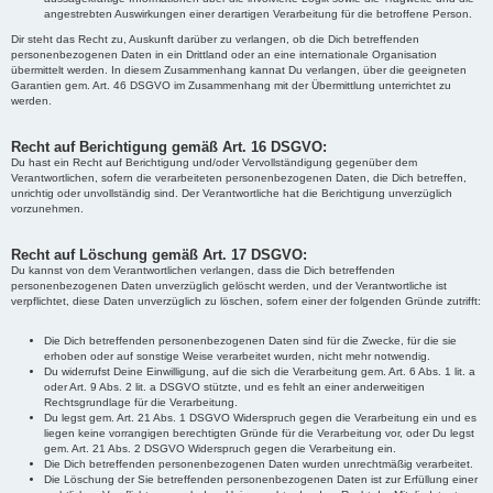
angestrebten Auswirkungen einer derartigen Verarbeitung für die betroffene Person.
Dir steht das Recht zu, Auskunft darüber zu verlangen, ob die Dich betreffenden
personenbezogenen Daten in ein Drittland oder an eine internationale Organisation
übermittelt werden. In diesem Zusammenhang kannat Du verlangen, über die geeigneten
Garantien gem. Art. 46 DSGVO im Zusammenhang mit der Übermittlung unterrichtet zu
werden.
Recht auf Berichtigung gemäß Art. 16 DSGVO:
Du hast ein Recht auf Berichtigung und/oder Vervollständigung gegenüber dem
Verantwortlichen, sofern die verarbeiteten personenbezogenen Daten, die Dich betreffen,
unrichtig oder unvollständig sind. Der Verantwortliche hat die Berichtigung unverzüglich
vorzunehmen.
Recht auf Löschung gemäß Art. 17 DSGVO:
Du kannst von dem Verantwortlichen verlangen, dass die Dich betreffenden
personenbezogenen Daten unverzüglich gelöscht werden, und der Verantwortliche ist
verpflichtet, diese Daten unverzüglich zu löschen, sofern einer der folgenden Gründe zutrifft:
Die Dich betreffenden personenbezogenen Daten sind für die Zwecke, für die sie
erhoben oder auf sonstige Weise verarbeitet wurden, nicht mehr notwendig.
Du widerrufst Deine Einwilligung, auf die sich die Verarbeitung gem. Art. 6 Abs. 1 lit. a
oder Art. 9 Abs. 2 lit. a DSGVO stützte, und es fehlt an einer anderweitigen
Rechtsgrundlage für die Verarbeitung.
Du legst gem. Art. 21 Abs. 1 DSGVO Widerspruch gegen die Verarbeitung ein und es
liegen keine vorrangigen berechtigten Gründe für die Verarbeitung vor, oder Du legst
gem. Art. 21 Abs. 2 DSGVO Widerspruch gegen die Verarbeitung ein.
Die Dich betreffenden personenbezogenen Daten wurden unrechtmäßig verarbeitet.
Die Löschung der Sie betreffenden personenbezogenen Daten ist zur Erfüllung einer