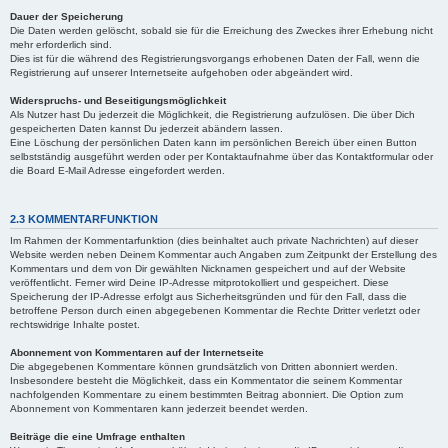
Dauer der Speicherung
Die Daten werden gelöscht, sobald sie für die Erreichung des Zweckes ihrer Erhebung nicht
mehr erforderlich sind.
Dies ist für die während des Registrierungsvorgangs erhobenen Daten der Fall, wenn die
Registrierung auf unserer Internetseite aufgehoben oder abgeändert wird.
Widerspruchs- und Beseitigungsmöglichkeit
Als Nutzer hast Du jederzeit die Möglichkeit, die Registrierung aufzulösen. Die über Dich
gespeicherten Daten kannst Du jederzeit abändern lassen.
Eine Löschung der persönlichen Daten kann im persönlichen Bereich über einen Button
selbstständig ausgeführt werden oder per Kontaktaufnahme über das Kontaktformular oder
die Board E-Mail Adresse eingefordert werden.
2.3 KOMMENTARFUNKTION
Im Rahmen der Kommentarfunktion (dies beinhaltet auch private Nachrichten) auf dieser
Website werden neben Deinem Kommentar auch Angaben zum Zeitpunkt der Erstellung des
Kommentars und dem von Dir gewählten Nicknamen gespeichert und auf der Website
veröffentlicht. Ferner wird Deine IP-Adresse mitprotokolliert und gespeichert. Diese
Speicherung der IP-Adresse erfolgt aus Sicherheitsgründen und für den Fall, dass die
betroffene Person durch einen abgegebenen Kommentar die Rechte Dritter verletzt oder
rechtswidrige Inhalte postet.
Abonnement von Kommentaren auf der Internetseite
Die abgegebenen Kommentare können grundsätzlich von Dritten abonniert werden.
Insbesondere besteht die Möglichkeit, dass ein Kommentator die seinem Kommentar
nachfolgenden Kommentare zu einem bestimmten Beitrag abonniert. Die Option zum
Abonnement von Kommentaren kann jederzeit beendet werden.
Beiträge die eine Umfrage enthalten