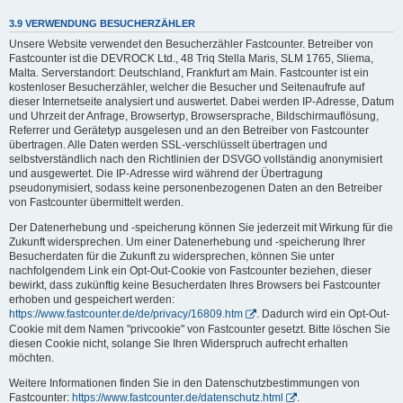
3.9 VERWENDUNG BESUCHERZÄHLER
Unsere Website verwendet den Besucherzähler Fastcounter. Betreiber von
Fastcounter ist die DEVROCK Ltd., 48 Triq Stella Maris, SLM 1765, Sliema,
Malta. Serverstandort: Deutschland, Frankfurt am Main. Fastcounter ist ein
kostenloser Besucherzähler, welcher die Besucher und Seitenaufrufe auf
dieser Internetseite analysiert und auswertet. Dabei werden IP-Adresse, Datum
und Uhrzeit der Anfrage, Browsertyp, Browsersprache, Bildschirmauflösung,
Referrer und Gerätetyp ausgelesen und an den Betreiber von Fastcounter
übertragen. Alle Daten werden SSL-verschlüsselt übertragen und
selbstverständlich nach den Richtlinien der DSVGO vollständig anonymisiert
und ausgewertet. Die IP-Adresse wird während der Übertragung
pseudonymisiert, sodass keine personenbezogenen Daten an den Betreiber
von Fastcounter übermittelt werden.
Der Datenerhebung und -speicherung können Sie jederzeit mit Wirkung für die
Zukunft widersprechen. Um einer Datenerhebung und -speicherung Ihrer
Besucherdaten für die Zukunft zu widersprechen, können Sie unter
nachfolgendem Link ein Opt-Out-Cookie von Fastcounter beziehen, dieser
bewirkt, dass zukünftig keine Besucherdaten Ihres Browsers bei Fastcounter
erhoben und gespeichert werden:
https://www.fastcounter.de/de/privacy/16809.htm
. Dadurch wird ein Opt-Out-
Cookie mit dem Namen "privcookie" von Fastcounter gesetzt. Bitte löschen Sie
diesen Cookie nicht, solange Sie Ihren Widerspruch aufrecht erhalten
möchten.
Weitere Informationen finden Sie in den Datenschutzbestimmungen von
Fastcounter:
https://www.fastcounter.de/datenschutz.html
.