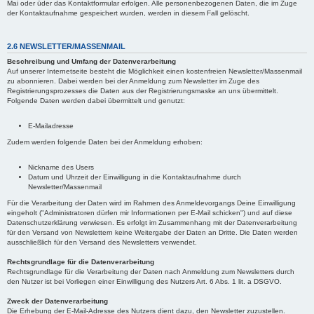
Mai oder üder das Kontaktformular erfolgen. Alle personenbezogenen Daten, die im Zuge
der Kontaktaufnahme gespeichert wurden, werden in diesem Fall gelöscht.
2.6 NEWSLETTER/MASSENMAIL
Beschreibung und Umfang der Datenverarbeitung
Auf unserer Internetseite besteht die Möglichkeit einen kostenfreien Newsletter/Massenmail
zu abonnieren. Dabei werden bei der Anmeldung zum Newsletter im Zuge des
Registrierungsprozesses die Daten aus der Registrierungsmaske an uns übermittelt.
Folgende Daten werden dabei übermittelt und genutzt:
E-Mailadresse
Zudem werden folgende Daten bei der Anmeldung erhoben:
Nickname des Users
Datum und Uhrzeit der Einwilligung in die Kontaktaufnahme durch
Newsletter/Massenmail
Für die Verarbeitung der Daten wird im Rahmen des Anmeldevorgangs Deine Einwilligung
eingeholt ("Administratoren dürfen mir Informationen per E-Mail schicken") und auf diese
Datenschutzerklärung verwiesen. Es erfolgt im Zusammenhang mit der Datenverarbeitung
für den Versand von Newslettern keine Weitergabe der Daten an Dritte. Die Daten werden
ausschließlich für den Versand des Newsletters verwendet.
Rechtsgrundlage für die Datenverarbeitung
Rechtsgrundlage für die Verarbeitung der Daten nach Anmeldung zum Newsletters durch
den Nutzer ist bei Vorliegen einer Einwilligung des Nutzers Art. 6 Abs. 1 lit. a DSGVO.
Zweck der Datenverarbeitung
Die Erhebung der E-Mail-Adresse des Nutzers dient dazu, den Newsletter zuzustellen.