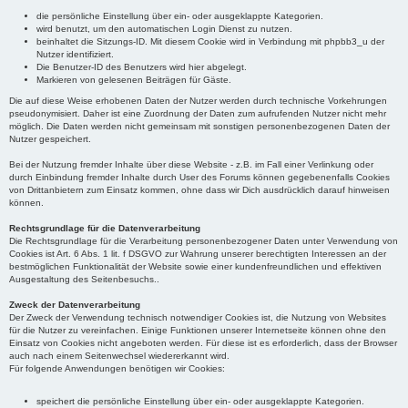
die persönliche Einstellung über ein- oder ausgeklappte Kategorien.
wird benutzt, um den automatischen Login Dienst zu nutzen.
beinhaltet die Sitzungs-ID. Mit diesem Cookie wird in Verbindung mit phpbb3_u der
Nutzer identifiziert.
Die Benutzer-ID des Benutzers wird hier abgelegt.
Markieren von gelesenen Beiträgen für Gäste.
Die auf diese Weise erhobenen Daten der Nutzer werden durch technische Vorkehrungen
pseudonymisiert. Daher ist eine Zuordnung der Daten zum aufrufenden Nutzer nicht mehr
möglich. Die Daten werden nicht gemeinsam mit sonstigen personenbezogenen Daten der
Nutzer gespeichert.
Bei der Nutzung fremder Inhalte über diese Website - z.B. im Fall einer Verlinkung oder
durch Einbindung fremder Inhalte durch User des Forums können gegebenenfalls Cookies
von Drittanbietern zum Einsatz kommen, ohne dass wir Dich ausdrücklich darauf hinweisen
können.
Rechtsgrundlage für die Datenverarbeitung
Die Rechtsgrundlage für die Verarbeitung personenbezogener Daten unter Verwendung von
Cookies ist Art. 6 Abs. 1 lit. f DSGVO zur Wahrung unserer berechtigten Interessen an der
bestmöglichen Funktionalität der Website sowie einer kundenfreundlichen und effektiven
Ausgestaltung des Seitenbesuchs..
Zweck der Datenverarbeitung
Der Zweck der Verwendung technisch notwendiger Cookies ist, die Nutzung von Websites
für die Nutzer zu vereinfachen. Einige Funktionen unserer Internetseite können ohne den
Einsatz von Cookies nicht angeboten werden. Für diese ist es erforderlich, dass der Browser
auch nach einem Seitenwechsel wiedererkannt wird.
Für folgende Anwendungen benötigen wir Cookies:
speichert die persönliche Einstellung über ein- oder ausgeklappte Kategorien.