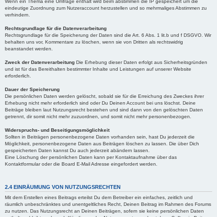
Wenn ein Thema eine Umfrage enthält wird beim abstimmen die IP gespeichert um die
eindeutige Zuordnung zum Nutzeraccount herzustellen und so mehrmaliges Abstimmen zu
verhindern.
Rechtsgrundlage für die Datenverarbeitung
Rechtsgrundlage für die Speicherung der Daten sind die Art. 6 Abs. 1 lit.b und f DSGVO. Wir
behalten uns vor, Kommentare zu löschen, wenn sie von Dritten als rechtswidrig
beanstandet werden.
Zweck der Datenverarbeitung
Die Erhebung dieser Daten erfolgt aus Sicherheitsgründen
und ist für das Bereithalten bestimmter Inhalte und Leistungen auf unserer Website
erforderlich.
Dauer der Speicherung
Die persönlichen Daten werden gelöscht, sobald sie für die Erreichung des Zweckes ihrer
Erhebung nicht mehr erforderlich sind oder Du Deinen Account bei uns löschst. Deine
Beiträge bleiben laut Nutzungsrecht bestehen und sind dann von den gelöschten Daten
getrennt, dir somit nicht mehr zuzuordnen, und somit nicht mehr personenbezogen.
Widerspruchs- und Beseitigungsmöglichkeit
Sollten in Beiträgen personenbezogene Daten vorhanden sein, hast Du jederzeit die
Möglichkeit, personenbezogene Daten aus Beiträgen löschen zu lassen. Die über Dich
gespeicherten Daten kannst Du auch jederzeit abändern lassen.
Eine Löschung der persönlichen Daten kann per Kontaktaufnahme über das
Kontaktformular oder die Board E-Mail Adresse eingefordert werden.
2.4 EINRÄUMUNG VON NUTZUNGSRECHTEN
Mit dem Erstellen eines Beitrags erteilst Du dem Betreiber ein einfaches, zeitlich und
räumlich unbeschränktes und unentgeltliches Recht, Deinen Beitrag im Rahmen des Forums
zu nutzen. Das Nutzungsrecht an Deinen Beiträgen, sofern sie keine persönlichen Daten