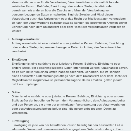
Verantwortlicher oder für die Verarbeitung Verantwortlicher ist die natürliche oder
juristische Person, Behörde, Einrichtung oder andere Stelle, die allein oder
gemeinsam mit anderen über die Zwecke und Mittel der Verarbeitung von
personenbezogenen Daten entscheidet. Sind die Zwecke und Mittel dieser
Verarbeitung durch das Unionsrecht oder das Recht der Mitgliedstaaten vorgegeben,
so kann der Verantwortliche beziehungsweise können die bestimmten Kriterien seiner
Benennung nach dem Unionsrecht oder dem Recht der Mitgliedstaaten vorgesehen
werden.
Auftragsverarbeiter
Auftragsverarbeiter ist eine natürliche oder juristische Person, Behörde, Einrichtung
oder andere Stelle, die personenbezogene Daten im Auftrag des Verantwortlichen
verarbeitet.
Empfänger
Empfänger ist eine natürliche oder juristische Person, Behörde, Einrichtung oder
andere Stelle, der personenbezogene Daten offengelegt werden, unabhängig davon,
ob es sich bei ihr um einen Dritten handelt oder nicht. Behörden, die im Rahmen
eines bestimmten Untersuchungsauftrags nach dem Unionsrecht oder dem Recht der
Mitgliedstaaten möglicherweise personenbezogene Daten erhalten, gelten jedoch
nicht als Empfänger.
Dritter
Dritter ist eine natürliche oder juristische Person, Behörde, Einrichtung oder andere
Stelle außer der betroffenen Person, dem Verantwortlichen, dem Auftragsverarbeiter
und den Personen, die unter der unmittelbaren Verantwortung des Verantwortlichen
oder des Auftragsverarbeiters befugt sind, die personenbezogenen Daten zu
verarbeiten.
Einwilligung
Einwilligung ist jede von der betroffenen Person freiwillig für den bestimmten Fall in
informierter Weise und unmissverständlich abgegebene Willensbekundung in Form