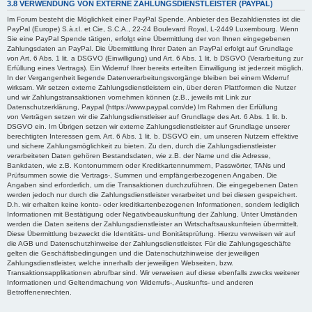
3.8 VERWENDUNG VON EXTERNE ZAHLUNGSDIENSTLEISTER (PAYPAL)
Im Forum besteht die Möglichkeit einer PayPal Spende. Anbieter des Bezahldienstes ist die
PayPal (Europe) S.à.r.l. et Cie, S.C.A., 22-24 Boulevard Royal, L-2449 Luxembourg. Wenn
Sie eine PayPal Spende tätigen, erfolgt eine Übermittlung der von Ihnen eingegebenen
Zahlungsdaten an PayPal. Die Übermittlung Ihrer Daten an PayPal erfolgt auf Grundlage
von Art. 6 Abs. 1 lit. a DSGVO (Einwilligung) und Art. 6 Abs. 1 lit. b DSGVO (Verarbeitung zur
Erfüllung eines Vertrags). Ein Widerruf Ihrer bereits erteilten Einwilligung ist jederzeit möglich.
In der Vergangenheit liegende Datenverarbeitungsvorgänge bleiben bei einem Widerruf
wirksam. Wir setzen externe Zahlungsdienstleistern ein, über deren Plattformen die Nutzer
und wir Zahlungstransaktionen vornehmen können (z.B., jeweils mit Link zur
Datenschutzerklärung, Paypal (https://www.paypal.com/de) Im Rahmen der Erfüllung
von Verträgen setzen wir die Zahlungsdienstleiser auf Grundlage des Art. 6 Abs. 1 lit. b.
DSGVO ein. Im Übrigen setzen wir externe Zahlungsdienstleister auf Grundlage unserer
berechtigten Interessen gem. Art. 6 Abs. 1 lit. b. DSGVO ein, um unseren Nutzern effektive
und sichere Zahlungsmöglichkeit zu bieten. Zu den, durch die Zahlungsdienstleister
verarbeiteten Daten gehören Bestandsdaten, wie z.B. der Name und die Adresse,
Bankdaten, wie z.B. Kontonummern oder Kreditkartennummern, Passwörter, TANs und
Prüfsummen sowie die Vertrags-, Summen und empfängerbezogenen Angaben. Die
Angaben sind erforderlich, um die Transaktionen durchzuführen. Die eingegebenen Daten
werden jedoch nur durch die Zahlungsdienstleister verarbeitet und bei diesen gespeichert.
D.h. wir erhalten keine konto- oder kreditkartenbezogenen Informationen, sondern lediglich
Informationen mit Bestätigung oder Negativbeauskunftung der Zahlung. Unter Umständen
werden die Daten seitens der Zahlungsdienstleister an Wirtschaftsauskunfteien übermittelt.
Diese Übermittlung bezweckt die Identitäts- und Bonitätsprüfung. Hierzu verweisen wir auf
die AGB und Datenschutzhinweise der Zahlungsdienstleister. Für die Zahlungsgeschäfte
gelten die Geschäftsbedingungen und die Datenschutzhinweise der jeweiligen
Zahlungsdienstleister, welche innerhalb der jeweiligen Webseiten, bzw.
Transaktionsapplikationen abrufbar sind. Wir verweisen auf diese ebenfalls zwecks weiterer
Informationen und Geltendmachung von Widerrufs-, Auskunfts- und anderen
Betroffenenrechten.