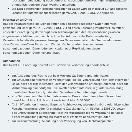
rechtlichen Verpflichtung nach dem Unionsrecht oder dem Recht der Mitgliedstaaten
erforderlich, dem der Verantwortliche unterliegt.
Die Dich betreffenden personenbezogenen Daten wurden in Bezug auf angebotene
Dienste der Informationsgesellschaft gemäß Art. 8 Abs. 1 DSGVO erhoben.
Information an Dritte
Hat der Verantwortliche die Dich betreffenden personenbezogenen Daten öffentlich
gemacht und ist er gem. Art. 17 Abs. 1 DSGVO zu deren Löschung verpflichtet, so trifft er
unter Berücksichtigung der verfügbaren Technologie und der Implementierungskosten
angemessene Maßnahmen, auch technischer Art, um für die Datenverarbeitung
Verantwortliche, die die personenbezogenen Daten verarbeiten, darüber zu informieren,
dass Du als betroffene Person von Dir die Löschung aller Links zu diesen
personenbezogenen Daten oder von Kopien oder Replikationen dieser
personenbezogenen Daten verlangt hast.
Ausnahmen
Das Recht auf Löschung besteht nicht, soweit die Verarbeitung erforderlich ist
zur Ausübung des Rechts auf freie Meinungsäußerung und Information;
zur Erfüllung einer rechtlichen Verpflichtung, die die Verarbeitung nach dem Recht der
Union oder der Mitgliedstaaten, dem der Verantwortliche unterliegt, erfordert, oder zur
Wahrnehmung einer Aufgabe, die im öffentlichen Interesse liegt oder in Ausübung
öffentlicher Gewalt erfolgt, die dem Verantwortlichen übertragen wurde;
aus Gründen des öffentlichen Interesses im Bereich der öffentlichen Gesundheit
gemäß Art. 9 Abs. 2 lit. h und i sowie Art. 9 Abs. 3 DSGVO;
für im öffentlichen Interesse liegende Archivzwecke, wissenschaftliche oder historische
Forschungszwecke oder für statistische Zwecke gem. Art. 89 Abs. 1 DSGVO, soweit
das unter Abschnitt a) genannte Recht voraussichtlich die Verwirklichung der Ziele
dieser Verarbeitung unmöglich macht oder ernsthaft beeinträchtigt, oder
zur Geltendmachung, Ausübung oder Verteidigung von Rechtsansprüchen.