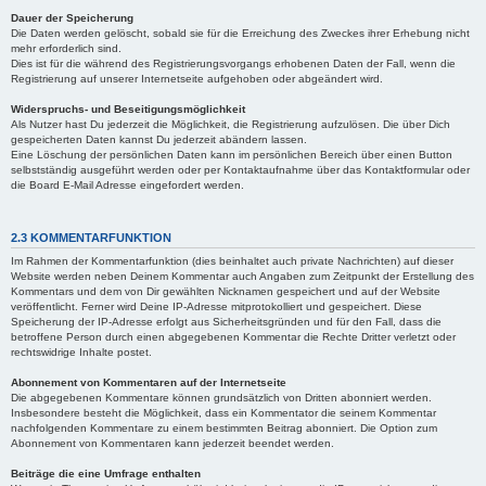
Dauer der Speicherung
Die Daten werden gelöscht, sobald sie für die Erreichung des Zweckes ihrer Erhebung nicht
mehr erforderlich sind.
Dies ist für die während des Registrierungsvorgangs erhobenen Daten der Fall, wenn die
Registrierung auf unserer Internetseite aufgehoben oder abgeändert wird.
Widerspruchs- und Beseitigungsmöglichkeit
Als Nutzer hast Du jederzeit die Möglichkeit, die Registrierung aufzulösen. Die über Dich
gespeicherten Daten kannst Du jederzeit abändern lassen.
Eine Löschung der persönlichen Daten kann im persönlichen Bereich über einen Button
selbstständig ausgeführt werden oder per Kontaktaufnahme über das Kontaktformular oder
die Board E-Mail Adresse eingefordert werden.
2.3 KOMMENTARFUNKTION
Im Rahmen der Kommentarfunktion (dies beinhaltet auch private Nachrichten) auf dieser
Website werden neben Deinem Kommentar auch Angaben zum Zeitpunkt der Erstellung des
Kommentars und dem von Dir gewählten Nicknamen gespeichert und auf der Website
veröffentlicht. Ferner wird Deine IP-Adresse mitprotokolliert und gespeichert. Diese
Speicherung der IP-Adresse erfolgt aus Sicherheitsgründen und für den Fall, dass die
betroffene Person durch einen abgegebenen Kommentar die Rechte Dritter verletzt oder
rechtswidrige Inhalte postet.
Abonnement von Kommentaren auf der Internetseite
Die abgegebenen Kommentare können grundsätzlich von Dritten abonniert werden.
Insbesondere besteht die Möglichkeit, dass ein Kommentator die seinem Kommentar
nachfolgenden Kommentare zu einem bestimmten Beitrag abonniert. Die Option zum
Abonnement von Kommentaren kann jederzeit beendet werden.
Beiträge die eine Umfrage enthalten