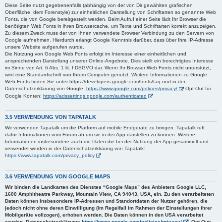
Diese Seite nutzt gegebenenfalls (abhängig von der von Dir gewählten grafischen
Oberfläche, dem Forenstyle) zur einheitlichen Darstellung von Schriftarten so genannte Web
Fonts, die von Google bereitgestellt werden. Beim Aufruf einer Seite lädt Ihr Browser die
benötigten Web Fonts in ihren Browsercache, um Texte und Schriftarten korrekt anzuzeigen.
Zu diesem Zweck muss der von Ihnen verwendete Browser Verbindung zu den Servern von
Google aufnehmen. Hierdurch erlangt Google Kenntnis darüber, dass über Ihre IP-Adresse
unsere Website aufgerufen wurde.
Die Nutzung von Google Web Fonts erfolgt im Interesse einer einheitlichen und
ansprechenden Darstellung unserer Online-Angebote. Dies stellt ein berechtigtes Interesse
im Sinne von Art. 6 Abs. 1 lit. f DSGVO dar. Wenn Ihr Browser Web Fonts nicht unterstützt,
wird eine Standardschrift von Ihrem Computer genutzt. Weitere Informationen zu Google
Web Fonts finden Sie unter https://developers.google.com/fonts/faq und in der
Datenschutzerklärung von Google:
https://www.google.com/policies/privacy/
Opt-Out für
Google Konten:
https://adssettings.google.com/authenticated
3.5 VERWENDUNG VON TAPATALK
Wir verwenden Tapatalk um die Platform auf mobile Endgeräte zu bringen. Tapatalk ruft
dafür Informationen vom Forum ab um sie in der App darstellen zu können. Weitere
Informationen insbesondere auch die Daten die bei der Nutzung der App gesammelt und
verwendet werden in der Datenschatzerklräung von Tapatalk:
https://www.tapatalk.com/privacy_policy
3.6 VERWENDUNG VON GOOGLE MAPS
Wir binden die Landkarten des Dienstes “Google Maps” des Anbieters Google LLC,
1600 Amphitheatre Parkway, Mountain View, CA 94043, USA, ein. Zu den verarbeiteten
Daten können insbesondere IP-Adressen und Standortdaten der Nutzer gehören, die
jedoch nicht ohne deren Einwilligung (im Regelfall im Rahmen der Einstellungen ihrer
Mobilgeräte vollzogen), erhoben werden. Die Daten können in den USA verarbeitet
werden. Datenschutzerklärung:
https://www.google.com/policies/privacy/
, Opt-Out: