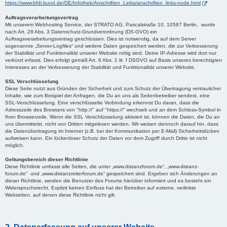
https://www.bfdi.bund.de/DE/Infothek/Anschriften_Links/anschriften_links-node.html
Auftragsverarbeitungsvertrag
Mit unserem Webhosting Service, der STRATO AG, Pascalstraße 10, 10587 Berlin, wurde
nach Art. 28 Abs. 3 Datenschutz-Grundverordnung (DS-GVO) ein
Auftragsverarbeitungsvertrag geschlossen. Dies ist notwendig, da auf dem Server
sogenannte „Server-Logfiles“ und weitere Daten gespeichert werden, die zur Verbesserung
der Stabilität und Funktionalität unserer Website nötig sind. Deine IP-Adresse wird dort nur
verkürzt erfasst. Dies erfolgt gemäß Art. 6 Abs. 1 lit. f DSGVO auf Basis unseres berechtigten
Interesses an der Verbesserung der Stabilität und Funktionalität unserer Website.
SSL Verschlüsselung
Diese Seite nutzt aus Gründen der Sicherheit und zum Schutz der Übertragung vertraulicher
Inhalte, wie zum Beispiel der Anfragen, die Du an uns als Seitenbetreiber sendest, eine
SSL-Verschlüsselung. Eine verschlüsselte Verbindung erkennst Du daran, dass die
Adresszeile des Browsers von "http://" auf "https://" wechselt und an dem Schloss-Symbol in
Ihrer Browserzeile. Wenn die SSL Verschlüsselung aktiviert ist, können die Daten, die Du an
uns übermittelst, nicht von Dritten mitgelesen werden. Wir weisen dennoch darauf hin, dass
die Datenübertragung im Internet (z.B. bei der Kommunikation per E-Mail) Sicherheitslücken
aufweisen kann. Ein lückenloser Schutz der Daten vor dem Zugriff durch Dritte ist nicht
möglich.
Geltungsbereich dieser Richtlinie
Diese Richtlinie umfasst alle Seiten, die unter „www.distanzforum.de“, „www.distanz-
forum.de“ und „www.distanzreiterforum.de“ gespeichert sind. Ergeben sich Änderungen an
dieser Richtlinie, werden die Benutzer des Forums hierüber informiert und es besteht ein
Widerspruchsrecht. Explizit keinen Einfluss hat der Betreiber auf externe, verlinkte
Webseiten, auf denen diese Richtlinie nicht gilt.