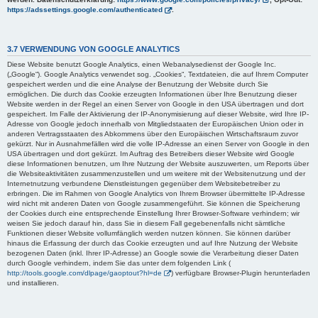
https://adssettings.google.com/authenticated
.
3.7 VERWENDUNG VON GOOGLE ANALYTICS
Diese Website benutzt Google Analytics, einen Webanalysedienst der Google Inc.
(„Google“). Google Analytics verwendet sog. „Cookies“, Textdateien, die auf Ihrem Computer
gespeichert werden und die eine Analyse der Benutzung der Website durch Sie
ermöglichen. Die durch das Cookie erzeugten Informationen über Ihre Benutzung dieser
Website werden in der Regel an einen Server von Google in den USA übertragen und dort
gespeichert. Im Falle der Aktivierung der IP-Anonymisierung auf dieser Website, wird Ihre IP-
Adresse von Google jedoch innerhalb von Mitgliedstaaten der Europäischen Union oder in
anderen Vertragsstaaten des Abkommens über den Europäischen Wirtschaftsraum zuvor
gekürzt. Nur in Ausnahmefällen wird die volle IP-Adresse an einen Server von Google in den
USA übertragen und dort gekürzt. Im Auftrag des Betreibers dieser Website wird Google
diese Informationen benutzen, um Ihre Nutzung der Website auszuwerten, um Reports über
die Websiteaktivitäten zusammenzustellen und um weitere mit der Websitenutzung und der
Internetnutzung verbundene Dienstleistungen gegenüber dem Websitebetreiber zu
erbringen. Die im Rahmen von Google Analytics von Ihrem Browser übermittelte IP-Adresse
wird nicht mit anderen Daten von Google zusammengeführt. Sie können die Speicherung
der Cookies durch eine entsprechende Einstellung Ihrer Browser-Software verhindern; wir
weisen Sie jedoch darauf hin, dass Sie in diesem Fall gegebenenfalls nicht sämtliche
Funktionen dieser Website vollumfänglich werden nutzen können. Sie können darüber
hinaus die Erfassung der durch das Cookie erzeugten und auf Ihre Nutzung der Website
bezogenen Daten (inkl. Ihrer IP-Adresse) an Google sowie die Verarbeitung dieser Daten
durch Google verhindern, indem Sie das unter dem folgenden Link (
http://tools.google.com/dlpage/gaoptout?hl=de
) verfügbare Browser-Plugin herunterladen
und installieren.