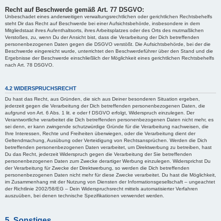
Recht auf Beschwerde gemäß Art. 77 DSGVO:
Unbeschadet eines anderweitigen verwaltungsrechtlichen oder gerichtlichen Rechtsbehelfs
steht Dir das Recht auf Beschwerde bei einer Aufsichtsbehörde, insbesondere in dem
Mitgliedstaat ihres Aufenthaltsorts, ihres Arbeitsplatzes oder des Orts des mutmaßlichen
Verstoßes, zu, wenn Du der Ansicht bist, dass die Verarbeitung der Dich betreffenden
personenbezogenen Daten gegen die DSGVO verstößt. Die Aufsichtsbehörde, bei der die
Beschwerde eingereicht wurde, unterrichtet den Beschwerdeführer über den Stand und die
Ergebnisse der Beschwerde einschließlich der Möglichkeit eines gerichtlichen Rechtsbehelfs
nach Art. 78 DSGVO.
4.2 WIDERSPRUCHSRECHT
Du hast das Recht, aus Gründen, die sich aus Deiner besonderen Situation ergeben,
jederzeit gegen die Verarbeitung der Dich betreffenden personenbezogenen Daten, die
aufgrund von Art. 6 Abs. 1 lit. e oder f DSGVO erfolgt, Widerspruch einzulegen. Der
Verantwortliche verarbeitet die Dich betreffenden personenbezogenen Daten nicht mehr, es
sei denn, er kann zwingende schutzwürdige Gründe für die Verarbeitung nachweisen, die
Ihre Interessen, Rechte und Freiheiten überwiegen, oder die Verarbeitung dient der
Geltendmachung, Ausübung oder Verteidigung von Rechtsansprüchen. Werden die Dich
betreffenden personenbezogenen Daten verarbeitet, um Direktwerbung zu betreiben, hast
Du das Recht, jederzeit Widerspruch gegen die Verarbeitung der Sie betreffenden
personenbezogenen Daten zum Zwecke derartiger Werbung einzulegen. Widersprichst Du
der Verarbeitung für Zwecke der Direktwerbung, so werden die Dich betreffenden
personenbezogenen Daten nicht mehr für diese Zwecke verarbeitet. Du hast die Möglichkeit,
im Zusammenhang mit der Nutzung von Diensten der Informationsgesellschaft – ungeachtet
der Richtlinie 2002/58/EG – Dein Widerspruchsrecht mittels automatisierter Verfahren
auszuüben, bei denen technische Spezifikationen verwendet werden.
5. Sonstiges