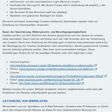
wird benutzt, um den automatischen Login Dienst zu nutzen.
beinhaltet die Sitzungs-ID. Mit diesem Cookie wird in Verbindung mit phpbb3_u der
Nutzer identifiziert.
Die Benutzer-ID des Benutzers wird hier abgelegt.
Markieren von gelesenen Beiträgen für Gäste.
Die durch technisch notwendige Cookies erhobenen Nutzerdaten werden nicht zur
Erstellung von Nutzerprofilen verwendet.
Dauer der Speicherung, Widerspruchs- und Beseitigungsmöglichkeit
Cookies werden auf dem Rechner des Nutzers gespeichert und von diesem an unserer
Seite übermittelt. Daher hast Du als Nutzer auch die volle Kontrolle über die Verwendung
von Cookies. Durch eine Änderung der Einstellungen in Deinem Internetbrowser kannst Du
die Übertragung von Cookies deaktivieren oder einschränken. Bereits gespeicherte Cookies
können jederzeit gelöscht werden. Dies kann auch automatisiert erfolgen. Diese
Einstellungen findest Du für die jeweiligen Browser unter den folgenden Links:
Internet Explorer:
http://windows.microsoft.com/de-DE/windows-vista/Block-or-allow-cookies
Firefox:
https://support.mozilla.org/de/kb/cookies-erlauben-und-ablehnen
Chrome:
http://support.google.com/chrome/bin/answer.py?hl=de&hlrm=en&answer=95647
Safari:
https://support.apple.com/kb/ph21411?locale=de_DE
Opera:
http://help.opera.com/Windows/10.20/de/cookies.html
Werden Cookies für unsere Website deaktiviert, können möglicherweise nicht mehr alle
Funktionen der Website vollumfänglich genutzt werden.
2.8 FÜHRUNG VON SPERRLISTEN
Wir behalten uns vor, Sperrlisten von E-Mail-Adressen, Domains oder IP-Adressen zu führen,
wenn die entsprechende Adresse als Basis für eine missbräuchliche Nutzung von