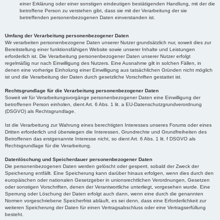
einer Erklärung oder einer sonstigen eindeutigen bestätigenden Handlung, mit der die
betroffene Person zu verstehen gibt, dass sie mit der Verarbeitung der sie
betreffenden personenbezogenen Daten einverstanden ist.
Umfang der Verarbeitung personenbezogener Daten
Wir verarbeiten personenbezogene Daten unserer Nutzer grundsätzlich nur, soweit dies zur
Bereitstellung einer funktionsfähigen Website sowie unserer Inhalte und Leistungen
erforderlich ist. Die Verarbeitung personenbezogener Daten unserer Nutzer erfolgt
regelmäßig nur nach Einwilligung des Nutzers. Eine Ausnahme gilt in solchen Fällen, in
denen eine vorherige Einholung einer Einwilligung aus tatsächlichen Gründen nicht möglich
ist und die Verarbeitung der Daten durch gesetzliche Vorschriften gestattet ist.
Rechtsgrundlage für die Verarbeitung personenbezogener Daten
Soweit wir für Verarbeitungsvorgänge personenbezogener Daten eine Einwilligung der
betroffenen Person einholen, dient Art. 6 Abs. 1 lit. a EU-Datenschutzgrundverordnung
(DSGVO) als Rechtsgrundlage.
Ist die Verarbeitung zur Wahrung eines berechtigten Interesses unseres Forums oder eines
Dritten erforderlich und überwiegen die Interessen, Grundrechte und Grundfreiheiten des
Betroffenen das erstgenannte Interesse nicht, so dient Art. 6 Abs. 1 lit. f DSGVO als
Rechtsgrundlage für die Verarbeitung.
Datenlöschung und Speicherdauer personenbezogener Daten
Die personenbezogenen Daten werden gelöscht oder gesperrt, sobald der Zweck der
Speicherung entfällt. Eine Speicherung kann darüber hinaus erfolgen, wenn dies durch den
europäischen oder nationalen Gesetzgeber in unionsrechtlichen Verordnungen, Gesetzen
oder sonstigen Vorschriften, denen der Verantwortliche unterliegt, vorgesehen wurde. Eine
Sperrung oder Löschung der Daten erfolgt auch dann, wenn eine durch die genannten
Normen vorgeschriebene Speicherfrist abläuft, es sei denn, dass eine Erforderlichkeit zur
weiteren Speicherung der Daten für einen Vertragsabschluss oder eine Vertragserfüllung
besteht.