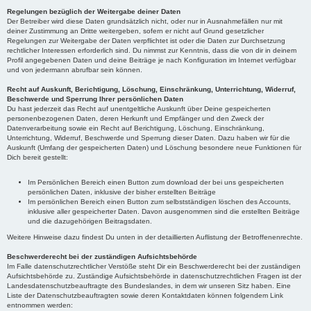
Regelungen bezüglich der Weitergabe deiner Daten
Der Betreiber wird diese Daten grundsätzlich nicht, oder nur in Ausnahmefällen nur mit
deiner Zustimmung an Dritte weitergeben, sofern er nicht auf Grund gesetzlicher
Regelungen zur Weitergabe der Daten verpflichtet ist oder die Daten zur Durchsetzung
rechtlicher Interessen erforderlich sind. Du nimmst zur Kenntnis, dass die von dir in deinem
Profil angegebenen Daten und deine Beiträge je nach Konfiguration im Internet verfügbar
und von jedermann abrufbar sein können.
Recht auf Auskunft, Berichtigung, Löschung, Einschränkung, Unterrichtung, Widerruf,
Beschwerde und Sperrung Ihrer persönlichen Daten
Du hast jederzeit das Recht auf unentgeltliche Auskunft über Deine gespeicherten
personenbezogenen Daten, deren Herkunft und Empfänger und den Zweck der
Datenverarbeitung sowie ein Recht auf Berichtigung, Löschung, Einschränkung,
Unterrichtung, Widerruf, Beschwerde und Sperrung dieser Daten. Dazu haben wir für die
Auskunft (Umfang der gespeicherten Daten) und Löschung besondere neue Funktionen für
Dich bereit gestellt:
Im Persönlichen Bereich einen Button zum download der bei uns gespeicherten
persönlichen Daten, inklusive der bisher erstellten Beiträge
Im persönlichen Bereich einen Button zum selbstständigen löschen des Accounts,
inklusive aller gespeicherter Daten. Davon ausgenommen sind die erstellten Beiträge
und die dazugehörigen Beitragsdaten.
Weitere Hinweise dazu findest Du unten in der detaillierten Auflistung der Betroffenenrechte.
Beschwerderecht bei der zuständigen Aufsichtsbehörde
Im Falle datenschutzrechtlicher Verstöße steht Dir ein Beschwerderecht bei der zuständigen
Aufsichtsbehörde zu. Zuständige Aufsichtsbehörde in datenschutzrechtlichen Fragen ist der
Landesdatenschutzbeauftragte des Bundeslandes, in dem wir unseren Sitz haben. Eine
Liste der Datenschutzbeauftragten sowie deren Kontaktdaten können folgendem Link
entnommen werden: