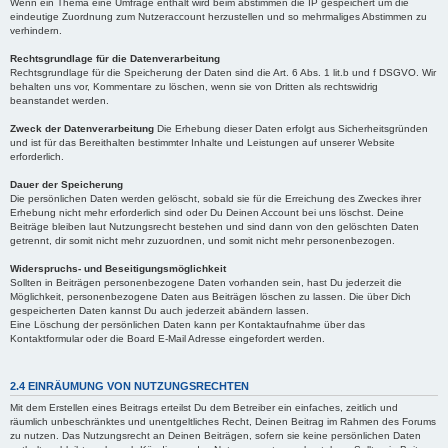
Wenn ein Thema eine Umfrage enthält wird beim abstimmen die IP gespeichert um die
eindeutige Zuordnung zum Nutzeraccount herzustellen und so mehrmaliges Abstimmen zu
verhindern.
Rechtsgrundlage für die Datenverarbeitung
Rechtsgrundlage für die Speicherung der Daten sind die Art. 6 Abs. 1 lit.b und f DSGVO. Wir
behalten uns vor, Kommentare zu löschen, wenn sie von Dritten als rechtswidrig
beanstandet werden.
Zweck der Datenverarbeitung
Die Erhebung dieser Daten erfolgt aus Sicherheitsgründen
und ist für das Bereithalten bestimmter Inhalte und Leistungen auf unserer Website
erforderlich.
Dauer der Speicherung
Die persönlichen Daten werden gelöscht, sobald sie für die Erreichung des Zweckes ihrer
Erhebung nicht mehr erforderlich sind oder Du Deinen Account bei uns löschst. Deine
Beiträge bleiben laut Nutzungsrecht bestehen und sind dann von den gelöschten Daten
getrennt, dir somit nicht mehr zuzuordnen, und somit nicht mehr personenbezogen.
Widerspruchs- und Beseitigungsmöglichkeit
Sollten in Beiträgen personenbezogene Daten vorhanden sein, hast Du jederzeit die
Möglichkeit, personenbezogene Daten aus Beiträgen löschen zu lassen. Die über Dich
gespeicherten Daten kannst Du auch jederzeit abändern lassen.
Eine Löschung der persönlichen Daten kann per Kontaktaufnahme über das
Kontaktformular oder die Board E-Mail Adresse eingefordert werden.
2.4 EINRÄUMUNG VON NUTZUNGSRECHTEN
Mit dem Erstellen eines Beitrags erteilst Du dem Betreiber ein einfaches, zeitlich und
räumlich unbeschränktes und unentgeltliches Recht, Deinen Beitrag im Rahmen des Forums
zu nutzen. Das Nutzungsrecht an Deinen Beiträgen, sofern sie keine persönlichen Daten