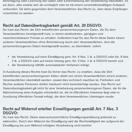
Berichtigung oder Löschung der Daten oder Einschränkung der Verarbeitung mitzuteilen, es
sei denn, dies erweist sich als unmöglich oder ist mit einem unverhältnismäßigen Aufwand
verbunden. Dir steht gegenüber dem Verantwortlichen das Recht zu, über diese Empfänger
unterrichtet zu werden.
Recht auf Datenübertragbarkeit gemäß Art. 20 DSGVO:
Du hast das Recht, die Dich betreffenden personenbezogenen Daten, die Du dem
Verantwortlichen bereitgestellt hast, in einem strukturierten, gängigen und
maschinenlesbaren Format zu erhalten. Außerdem hast Du das Recht diese Daten einem
anderen Verantwortlichen ohne Behinderung durch den Verantwortlichen, dem die
personenbezogenen Daten bereitgestellt wurden, zu übermitteln, sofern
die Verarbeitung auf einer Einwilligung gem. Art. 6 Abs. 1 lit. a DSGVO oder Art. 9 Abs.
2 lit. a DSGVO oder auf einem Vertrag gem. Art. 6 Abs. 1 lit. b DSGVO beruht und
die Verarbeitung mithilfe automatisierter Verfahren erfolgt.
In Ausübung dieses Rechts hast Du ferner das Recht, zu erwirken, dass die Dich
betreffenden personenbezogenen Daten direkt von einem Verantwortlichen einem anderen
Verantwortlichen übermittelt werden, soweit dies technisch machbar ist. Freiheiten und
Rechte anderer Personen dürfen hierdurch nicht beeinträchtigt werden. Das Recht auf
Datenübertragbarkeit gilt nicht für eine Verarbeitung personenbezogener Daten, die für die
Wahrnehmung einer Aufgabe erforderlich ist, die im öffentlichen Interesse liegt oder in
Ausübung öffentlicher Gewalt erfolgt, die dem Verantwortlichen übertragen wurde.
Recht auf Widerruf erteilter Einwilligungen gemäß Art. 7 Abs. 3
DSGVO:
Du hast das Recht, Deine datenschutzrechtliche Einwilligungserklärung jederzeit zu
widerrufen. Durch den Widerruf der Einwilligung wird die Rechtmäßigkeit der aufgrund der
Einwilligung bis zum Widerruf erfolgten Verarbeitung nicht berührt.