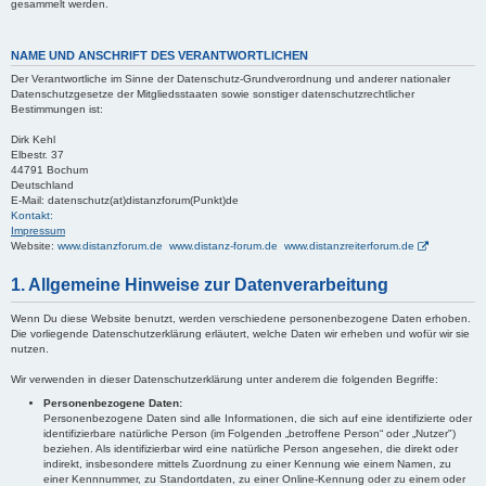
gesammelt werden.
NAME UND ANSCHRIFT DES VERANTWORTLICHEN
Der Verantwortliche im Sinne der Datenschutz-Grundverordnung und anderer nationaler
Datenschutzgesetze der Mitgliedsstaaten sowie sonstiger datenschutzrechtlicher
Bestimmungen ist:
Dirk Kehl
Elbestr. 37
44791 Bochum
Deutschland
E-Mail: datenschutz(at)distanzforum(Punkt)de
Kontakt:
Impressum
Website:
www.distanzforum.de www.distanz-forum.de www.distanzreiterforum.de
1. Allgemeine Hinweise zur Datenverarbeitung
Wenn Du diese Website benutzt, werden verschiedene personenbezogene Daten erhoben.
Die vorliegende Datenschutzerklärung erläutert, welche Daten wir erheben und wofür wir sie
nutzen.
Wir verwenden in dieser Datenschutzerklärung unter anderem die folgenden Begriffe:
Personenbezogene Daten:
Personenbezogene Daten sind alle Informationen, die sich auf eine identifizierte oder
identifizierbare natürliche Person (im Folgenden „betroffene Person“ oder „Nutzer")
beziehen. Als identifizierbar wird eine natürliche Person angesehen, die direkt oder
indirekt, insbesondere mittels Zuordnung zu einer Kennung wie einem Namen, zu
einer Kennnummer, zu Standortdaten, zu einer Online-Kennung oder zu einem oder