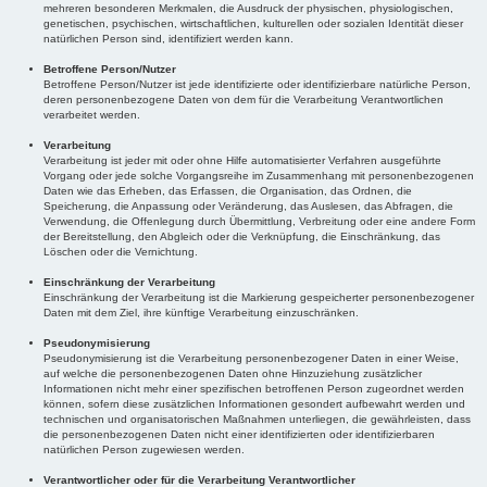
mehreren besonderen Merkmalen, die Ausdruck der physischen, physiologischen,
genetischen, psychischen, wirtschaftlichen, kulturellen oder sozialen Identität dieser
natürlichen Person sind, identifiziert werden kann.
Betroffene Person/Nutzer
Betroffene Person/Nutzer ist jede identifizierte oder identifizierbare natürliche Person,
deren personenbezogene Daten von dem für die Verarbeitung Verantwortlichen
verarbeitet werden.
Verarbeitung
Verarbeitung ist jeder mit oder ohne Hilfe automatisierter Verfahren ausgeführte
Vorgang oder jede solche Vorgangsreihe im Zusammenhang mit personenbezogenen
Daten wie das Erheben, das Erfassen, die Organisation, das Ordnen, die
Speicherung, die Anpassung oder Veränderung, das Auslesen, das Abfragen, die
Verwendung, die Offenlegung durch Übermittlung, Verbreitung oder eine andere Form
der Bereitstellung, den Abgleich oder die Verknüpfung, die Einschränkung, das
Löschen oder die Vernichtung.
Einschränkung der Verarbeitung
Einschränkung der Verarbeitung ist die Markierung gespeicherter personenbezogener
Daten mit dem Ziel, ihre künftige Verarbeitung einzuschränken.
Pseudonymisierung
Pseudonymisierung ist die Verarbeitung personenbezogener Daten in einer Weise,
auf welche die personenbezogenen Daten ohne Hinzuziehung zusätzlicher
Informationen nicht mehr einer spezifischen betroffenen Person zugeordnet werden
können, sofern diese zusätzlichen Informationen gesondert aufbewahrt werden und
technischen und organisatorischen Maßnahmen unterliegen, die gewährleisten, dass
die personenbezogenen Daten nicht einer identifizierten oder identifizierbaren
natürlichen Person zugewiesen werden.
Verantwortlicher oder für die Verarbeitung Verantwortlicher