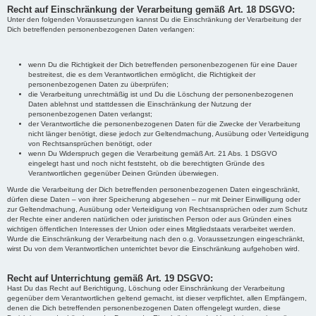
Recht auf Einschränkung der Verarbeitung gemäß Art. 18 DSGVO:
Unter den folgenden Voraussetzungen kannst Du die Einschränkung der Verarbeitung der
Dich betreffenden personenbezogenen Daten verlangen:
wenn Du die Richtigkeit der Dich betreffenden personenbezogenen für eine Dauer
bestreitest, die es dem Verantwortlichen ermöglicht, die Richtigkeit der
personenbezogenen Daten zu überprüfen;
die Verarbeitung unrechtmäßig ist und Du die Löschung der personenbezogenen
Daten ablehnst und stattdessen die Einschränkung der Nutzung der
personenbezogenen Daten verlangst;
der Verantwortliche die personenbezogenen Daten für die Zwecke der Verarbeitung
nicht länger benötigt, diese jedoch zur Geltendmachung, Ausübung oder Verteidigung
von Rechtsansprüchen benötigt, oder
wenn Du Widerspruch gegen die Verarbeitung gemäß Art. 21 Abs. 1 DSGVO
eingelegt hast und noch nicht feststeht, ob die berechtigten Gründe des
Verantwortlichen gegenüber Deinen Gründen überwiegen.
Wurde die Verarbeitung der Dich betreffenden personenbezogenen Daten eingeschränkt,
dürfen diese Daten – von ihrer Speicherung abgesehen – nur mit Deiner Einwilligung oder
zur Geltendmachung, Ausübung oder Verteidigung von Rechtsansprüchen oder zum Schutz
der Rechte einer anderen natürlichen oder juristischen Person oder aus Gründen eines
wichtigen öffentlichen Interesses der Union oder eines Mitgliedstaats verarbeitet werden.
Wurde die Einschränkung der Verarbeitung nach den o.g. Voraussetzungen eingeschränkt,
wirst Du von dem Verantwortlichen unterrichtet bevor die Einschränkung aufgehoben wird.
Recht auf Unterrichtung gemäß Art. 19 DSGVO:
Hast Du das Recht auf Berichtigung, Löschung oder Einschränkung der Verarbeitung
gegenüber dem Verantwortlichen geltend gemacht, ist dieser verpflichtet, allen Empfängern,
denen die Dich betreffenden personenbezogenen Daten offengelegt wurden, diese