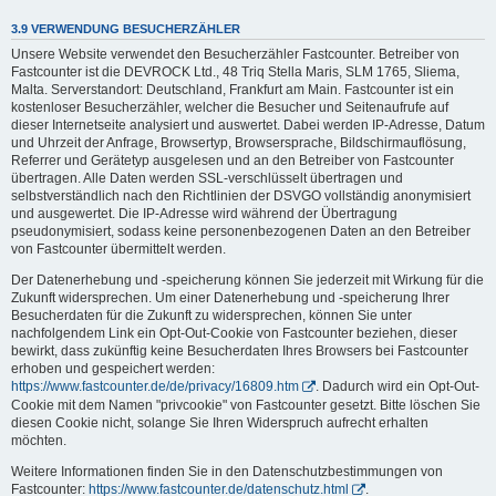
3.9 VERWENDUNG BESUCHERZÄHLER
Unsere Website verwendet den Besucherzähler Fastcounter. Betreiber von
Fastcounter ist die DEVROCK Ltd., 48 Triq Stella Maris, SLM 1765, Sliema,
Malta. Serverstandort: Deutschland, Frankfurt am Main. Fastcounter ist ein
kostenloser Besucherzähler, welcher die Besucher und Seitenaufrufe auf
dieser Internetseite analysiert und auswertet. Dabei werden IP-Adresse, Datum
und Uhrzeit der Anfrage, Browsertyp, Browsersprache, Bildschirmauflösung,
Referrer und Gerätetyp ausgelesen und an den Betreiber von Fastcounter
übertragen. Alle Daten werden SSL-verschlüsselt übertragen und
selbstverständlich nach den Richtlinien der DSVGO vollständig anonymisiert
und ausgewertet. Die IP-Adresse wird während der Übertragung
pseudonymisiert, sodass keine personenbezogenen Daten an den Betreiber
von Fastcounter übermittelt werden.
Der Datenerhebung und -speicherung können Sie jederzeit mit Wirkung für die
Zukunft widersprechen. Um einer Datenerhebung und -speicherung Ihrer
Besucherdaten für die Zukunft zu widersprechen, können Sie unter
nachfolgendem Link ein Opt-Out-Cookie von Fastcounter beziehen, dieser
bewirkt, dass zukünftig keine Besucherdaten Ihres Browsers bei Fastcounter
erhoben und gespeichert werden:
https://www.fastcounter.de/de/privacy/16809.htm
. Dadurch wird ein Opt-Out-
Cookie mit dem Namen "privcookie" von Fastcounter gesetzt. Bitte löschen Sie
diesen Cookie nicht, solange Sie Ihren Widerspruch aufrecht erhalten
möchten.
Weitere Informationen finden Sie in den Datenschutzbestimmungen von
Fastcounter:
https://www.fastcounter.de/datenschutz.html
.