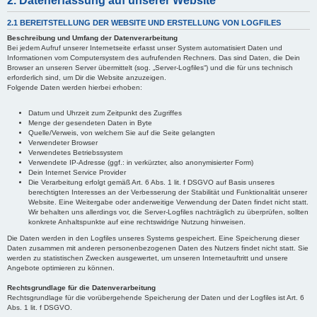
2. Datenerfassung auf unserer Website
2.1 BEREITSTELLUNG DER WEBSITE UND ERSTELLUNG VON LOGFILES
Beschreibung und Umfang der Datenverarbeitung
Bei jedem Aufruf unserer Internetseite erfasst unser System automatisiert Daten und
Informationen vom Computersystem des aufrufenden Rechners. Das sind Daten, die Dein
Browser an unseren Server übermittelt (sog. „Server-Logfiles“) und die für uns technisch
erforderlich sind, um Dir die Website anzuzeigen.
Folgende Daten werden hierbei erhoben:
Datum und Uhrzeit zum Zeitpunkt des Zugriffes
Menge der gesendeten Daten in Byte
Quelle/Verweis, von welchem Sie auf die Seite gelangten
Verwendeter Browser
Verwendetes Betriebssystem
Verwendete IP-Adresse (ggf.: in verkürzter, also anonymisierter Form)
Dein Internet Service Provider
Die Verarbeitung erfolgt gemäß Art. 6 Abs. 1 lit. f DSGVO auf Basis unseres
berechtigten Interesses an der Verbesserung der Stabilität und Funktionalität unserer
Website. Eine Weitergabe oder anderweitige Verwendung der Daten findet nicht statt.
Wir behalten uns allerdings vor, die Server-Logfiles nachträglich zu überprüfen, sollten
konkrete Anhaltspunkte auf eine rechtswidrige Nutzung hinweisen.
Die Daten werden in den Logfiles unseres Systems gespeichert. Eine Speicherung dieser
Daten zusammen mit anderen personenbezogenen Daten des Nutzers findet nicht statt. Sie
werden zu statistischen Zwecken ausgewertet, um unseren Internetauftritt und unsere
Angebote optimieren zu können.
Rechtsgrundlage für die Datenverarbeitung
Rechtsgrundlage für die vorübergehende Speicherung der Daten und der Logfiles ist Art. 6
Abs. 1 lit. f DSGVO.