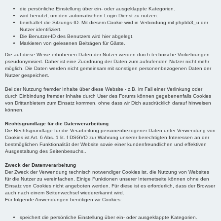
die persönliche Einstellung über ein- oder ausgeklappte Kategorien.
wird benutzt, um den automatischen Login Dienst zu nutzen.
beinhaltet die Sitzungs-ID. Mit diesem Cookie wird in Verbindung mit phpbb3_u der
Nutzer identifiziert.
Die Benutzer-ID des Benutzers wird hier abgelegt.
Markieren von gelesenen Beiträgen für Gäste.
Die auf diese Weise erhobenen Daten der Nutzer werden durch technische Vorkehrungen
pseudonymisiert. Daher ist eine Zuordnung der Daten zum aufrufenden Nutzer nicht mehr
möglich. Die Daten werden nicht gemeinsam mit sonstigen personenbezogenen Daten der
Nutzer gespeichert.
Bei der Nutzung fremder Inhalte über diese Website - z.B. im Fall einer Verlinkung oder
durch Einbindung fremder Inhalte durch User des Forums können gegebenenfalls Cookies
von Drittanbietern zum Einsatz kommen, ohne dass wir Dich ausdrücklich darauf hinweisen
können.
Rechtsgrundlage für die Datenverarbeitung
Die Rechtsgrundlage für die Verarbeitung personenbezogener Daten unter Verwendung von
Cookies ist Art. 6 Abs. 1 lit. f DSGVO zur Wahrung unserer berechtigten Interessen an der
bestmöglichen Funktionalität der Website sowie einer kundenfreundlichen und effektiven
Ausgestaltung des Seitenbesuchs..
Zweck der Datenverarbeitung
Der Zweck der Verwendung technisch notwendiger Cookies ist, die Nutzung von Websites
für die Nutzer zu vereinfachen. Einige Funktionen unserer Internetseite können ohne den
Einsatz von Cookies nicht angeboten werden. Für diese ist es erforderlich, dass der Browser
auch nach einem Seitenwechsel wiedererkannt wird.
Für folgende Anwendungen benötigen wir Cookies:
speichert die persönliche Einstellung über ein- oder ausgeklappte Kategorien.