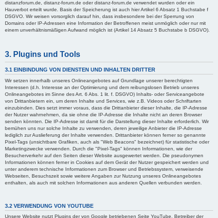
distanzforum.de, distanz-forum.de oder distanz-forum.de verwendet wurden oder ein
Hauverbot erteilt wurde. Basis der Speicherung ist auch hier Artikel 6 Absatz 1 Buchstabe f
DSGVO. Wir weisen vorsorglich darauf hin, dass insbesondere bei der Sperrung von
Domains oder IP-Adressen eine Information der Betroffenen meist unmöglich oder nur mit
einem unverhältnismäßigen Aufwand möglich ist (Artikel 14 Absatz 5 Buchstabe b DSGVO).
3. Plugins und Tools
3.1 EINBINDUNG VON DIENSTEN UND INHALTEN DRITTER
Wir setzen innerhalb unseres Onlineangebotes auf Grundlage unserer berechtigten
Interessen (d.h. Interesse an der Optimierung und dem reibungslosen Betrieb unseres
Onlineangebotes im Sinne des Art. 6 Abs. 1 lit. f. DSGVO) Inhalts- oder Serviceangebote
von Drittanbietern ein, um deren Inhalte und Services, wie z.B. Videos oder Schriftarten
einzubinden. Dies setzt immer voraus, dass die Drittanbieter dieser Inhalte, die IP-Adresse
der Nutzer wahrnehmen, da sie ohne die IP-Adresse die Inhalte nicht an deren Browser
senden könnten. Die IP-Adresse ist damit für die Darstellung dieser Inhalte erforderlich. Wir
bemühen uns nur solche Inhalte zu verwenden, deren jeweilige Anbieter die IP-Adresse
lediglich zur Auslieferung der Inhalte verwenden. Drittanbieter können ferner so genannte
Pixel-Tags (unsichtbare Grafiken, auch als "Web Beacons" bezeichnet) für statistische oder
Marketingzwecke verwenden. Durch die "Pixel-Tags" können Informationen, wie der
Besucherverkehr auf den Seiten dieser Website ausgewertet werden. Die pseudonymen
Informationen können ferner in Cookies auf dem Gerät der Nutzer gespeichert werden und
unter anderem technische Informationen zum Browser und Betriebssystem, verweisende
Webseiten, Besuchszeit sowie weitere Angaben zur Nutzung unseres Onlineangebotes
enthalten, als auch mit solchen Informationen aus anderen Quellen verbunden werden.
3.2 VERWENDUNG VON YOUTUBE
Unsere Website nutzt Plugins der von Google betriebenen Seite YouTube. Betreiber der