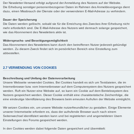
Der Newsletter-Versand erfolgt aufgrund der Anmeldung des Nutzers auf der Website.
Die Erhebung sonstiger personenbezogener Daten im Rahmen des Anmeldevorgangs dient
dazu, einen Missbrauch der Dienste oder der verwendeten E-Mail-Adresse zu verhindern.
Dauer der Speicherung
Die Daten werden gelöscht, sobald sie für die Erreichung des Zweckes ihrer Erhebung nicht
mehr erforderlich sind. Die E-Mail-Adresse des Nutzers wird demnach solange gespeichert,
wie das Abonnement des Newsletters aktiv ist.
Widerspruchs- und Beseitigungsmöglichkeit
Das Abonnement des Newsletters kann durch den betroffenen Nutzer jederzeit gekündigt
werden. Zu diesem Zweck findet sich im persönlichen Bereich eine Einstellung zum
abbestellen.
2.7 VERWENDUNG VON COOKIES
Beschreibung und Umfang der Datenverarbeitung
Unsere Webseite verwendet Cookies. Bei Cookies handelt es sich um Textdateien, die im
Internetbrowser bzw. vom Internetbrowser auf dem Computersystem des Nutzers gespeichert
werden. Ruft ein Nutzer eine Website auf, so kann ein Cookie auf dem Betriebssystem des
Nutzers gespeichert werden. Dieser Cookie enthält eine charakteristische Zeichenfolge, die
eine eindeutige Identifizierung des Browsers beim erneuten Aufrufen der Website ermöglicht.
Wir setzen Cookies ein, um unsere Website nutzerfreundlicher zu gestalten. Einige Elemente
unserer Internetseite erfordern es, dass der aufrufende Browser auch nach einem
Seitenwechsel identifiziert werden kann und bei registrierten und angemeldeten Usern
Einstellungen des Forums gespeichert werden.
In den Cookies werden dabei folgende Daten gespeichert und übermittelt: