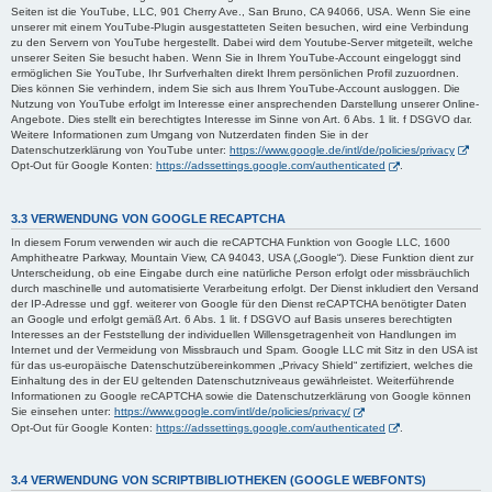
Seiten ist die YouTube, LLC, 901 Cherry Ave., San Bruno, CA 94066, USA. Wenn Sie eine
unserer mit einem YouTube-Plugin ausgestatteten Seiten besuchen, wird eine Verbindung
zu den Servern von YouTube hergestellt. Dabei wird dem Youtube-Server mitgeteilt, welche
unserer Seiten Sie besucht haben. Wenn Sie in Ihrem YouTube-Account eingeloggt sind
ermöglichen Sie YouTube, Ihr Surfverhalten direkt Ihrem persönlichen Profil zuzuordnen.
Dies können Sie verhindern, indem Sie sich aus Ihrem YouTube-Account ausloggen. Die
Nutzung von YouTube erfolgt im Interesse einer ansprechenden Darstellung unserer Online-
Angebote. Dies stellt ein berechtigtes Interesse im Sinne von Art. 6 Abs. 1 lit. f DSGVO dar.
Weitere Informationen zum Umgang von Nutzerdaten finden Sie in der
Datenschutzerklärung von YouTube unter:
https://www.google.de/intl/de/policies/privacy
Opt-Out für Google Konten:
https://adssettings.google.com/authenticated
.
3.3 VERWENDUNG VON GOOGLE RECAPTCHA
In diesem Forum verwenden wir auch die reCAPTCHA Funktion von Google LLC, 1600
Amphitheatre Parkway, Mountain View, CA 94043, USA („Google“). Diese Funktion dient zur
Unterscheidung, ob eine Eingabe durch eine natürliche Person erfolgt oder missbräuchlich
durch maschinelle und automatisierte Verarbeitung erfolgt. Der Dienst inkludiert den Versand
der IP-Adresse und ggf. weiterer von Google für den Dienst reCAPTCHA benötigter Daten
an Google und erfolgt gemäß Art. 6 Abs. 1 lit. f DSGVO auf Basis unseres berechtigten
Interesses an der Feststellung der individuellen Willensgetragenheit von Handlungen im
Internet und der Vermeidung von Missbrauch und Spam. Google LLC mit Sitz in den USA ist
für das us-europäische Datenschutzübereinkommen „Privacy Shield“ zertifiziert, welches die
Einhaltung des in der EU geltenden Datenschutzniveaus gewährleistet. Weiterführende
Informationen zu Google reCAPTCHA sowie die Datenschutzerklärung von Google können
Sie einsehen unter:
https://www.google.com/intl/de/policies/privacy/
Opt-Out für Google Konten:
https://adssettings.google.com/authenticated
.
3.4 VERWENDUNG VON SCRIPTBIBLIOTHEKEN (GOOGLE WEBFONTS)