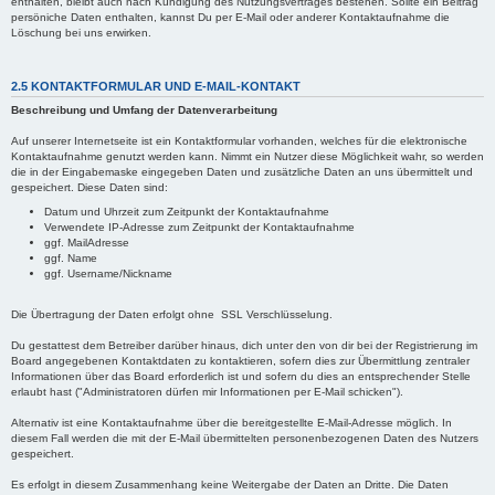
enthalten, bleibt auch nach Kündigung des Nutzungsvertrages bestehen. Sollte ein Beitrag
persöniche Daten enthalten, kannst Du per E-Mail oder anderer Kontaktaufnahme die
Löschung bei uns erwirken.
2.5 KONTAKTFORMULAR UND E-MAIL-KONTAKT
Beschreibung und Umfang der Datenverarbeitung
Auf unserer Internetseite ist ein Kontaktformular vorhanden, welches für die elektronische
Kontaktaufnahme genutzt werden kann. Nimmt ein Nutzer diese Möglichkeit wahr, so werden
die in der Eingabemaske eingegeben Daten und zusätzliche Daten an uns übermittelt und
gespeichert. Diese Daten sind:
Datum und Uhrzeit zum Zeitpunkt der Kontaktaufnahme
Verwendete IP-Adresse zum Zeitpunkt der Kontaktaufnahme
ggf. MailAdresse
ggf. Name
ggf. Username/Nickname
Die Übertragung der Daten erfolgt ohne SSL Verschlüsselung.
Du gestattest dem Betreiber darüber hinaus, dich unter den von dir bei der Registrierung im
Board angegebenen Kontaktdaten zu kontaktieren, sofern dies zur Übermittlung zentraler
Informationen über das Board erforderlich ist und sofern du dies an entsprechender Stelle
erlaubt hast ("Administratoren dürfen mir Informationen per E-Mail schicken").
Alternativ ist eine Kontaktaufnahme über die bereitgestellte E-Mail-Adresse möglich. In
diesem Fall werden die mit der E-Mail übermittelten personenbezogenen Daten des Nutzers
gespeichert.
Es erfolgt in diesem Zusammenhang keine Weitergabe der Daten an Dritte. Die Daten