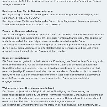
werden ausschließlich für die Verarbeitung der Konversation und der Bearbeitung Deines
Anliegens verwendet.
Rechtsgrundlage für die Datenverarbeitung
Rechtsgrundlage für die Verarbeitung der Daten ist bei Vorliegen einer Einwilligung des
Nutzers Art. 6 Abs. 1 lit. a DSGVO.
Rechtsgrundlage für die Verarbeitung der Daten, die im Zuge einer Übersendung einer E-
Mail übermittelt werden, ist Art. 6 Abs. 1 lit. f DSGVO.
Zweck der Datenverarbeitung
Die Verarbeitung der personenbezogenen Daten aus der Eingabemaske dient uns allein zur
Bearbeitung der Kontaktaufnahme. Im Falle einer Kontaktaufnahme per E-Mail liegt hieran
auch das erforderliche berechtigte Interesse an der Verarbeitung der Daten.
Die sonstigen während des Absendevorgangs verarbeiteten personenbezogenen Daten
dienen dazu, einen Missbrauch des Kontaktformulars zu verhindern und die Sicherheit
unserer informationstechnischen Systeme sicherzustellen.
Dauer der Speicherung
Die Daten werden gelöscht, sobald sie für die Erreichung des Zweckes ihrer Erhebung nicht
mehr erforderlich sind. Für die personenbezogenen Daten aus der Eingabemaske des
Kontaktformulars und diejenigen, die per E-Mail übersandt wurden, ist dies dann der Fall,
wenn die jeweilige Konversation mit dem Nutzer beendet ist. Beendet ist die Konversation
dann, wenn sich aus den Umständen entnehmen lässt, dass der betroffene Sachverhalt
abschließend geklärt ist und sofern keine gesetzlichen Aufbewahrungspflichten
entgegenstehen.
Widerspruchs- und Beseitigungsmöglichkeit
Der Nutzer hat jederzeit die Möglichkeit, seine Einwilligung zur Verarbeitung der
personenbezogenen Daten zu widerrufen. Nimmt der Nutzer per E-Mail Kontakt mit uns auf,
so kann er der Speicherung seiner personenbezogenen Daten jederzeit widersprechen. In
einem solchen Fall kann die Konversation nicht fortgeführt werden.
Ein Widerruf der Einwilligung und ein Widerspruch der Speicherung kann schriftlich, per E-