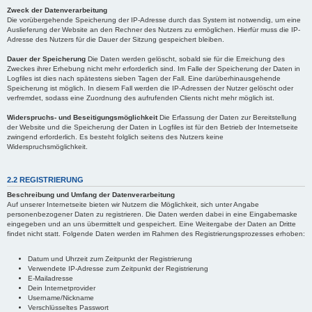
Zweck der Datenverarbeitung
Die vorübergehende Speicherung der IP-Adresse durch das System ist notwendig, um eine
Auslieferung der Website an den Rechner des Nutzers zu ermöglichen. Hierfür muss die IP-
Adresse des Nutzers für die Dauer der Sitzung gespeichert bleiben.
Dauer der Speicherung
Die Daten werden gelöscht, sobald sie für die Erreichung des
Zweckes ihrer Erhebung nicht mehr erforderlich sind. Im Falle der Speicherung der Daten in
Logfiles ist dies nach spätestens sieben Tagen der Fall. Eine darüberhinausgehende
Speicherung ist möglich. In diesem Fall werden die IP-Adressen der Nutzer gelöscht oder
verfremdet, sodass eine Zuordnung des aufrufenden Clients nicht mehr möglich ist.
Widerspruchs- und Beseitigungsmöglichkeit
Die Erfassung der Daten zur Bereitstellung
der Website und die Speicherung der Daten in Logfiles ist für den Betrieb der Internetseite
zwingend erforderlich. Es besteht folglich seitens des Nutzers keine
Widerspruchsmöglichkeit.
2.2 REGISTRIERUNG
Beschreibung und Umfang der Datenverarbeitung
Auf unserer Internetseite bieten wir Nutzern die Möglichkeit, sich unter Angabe
personenbezogener Daten zu registrieren. Die Daten werden dabei in eine Eingabemaske
eingegeben und an uns übermittelt und gespeichert. Eine Weitergabe der Daten an Dritte
findet nicht statt. Folgende Daten werden im Rahmen des Registrierungsprozesses erhoben:
Datum und Uhrzeit zum Zeitpunkt der Registrierung
Verwendete IP-Adresse zum Zeitpunkt der Registrierung
E-Mailadresse
Dein Internetprovider
Username/Nickname
Verschlüsseltes Passwort