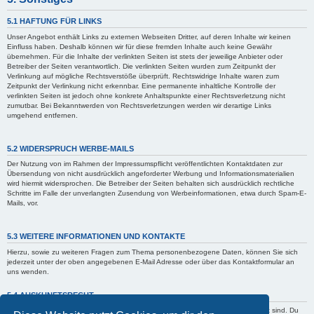
5.1 HAFTUNG FÜR LINKS
Unser Angebot enthält Links zu externen Webseiten Dritter, auf deren Inhalte wir keinen
Einfluss haben. Deshalb können wir für diese fremden Inhalte auch keine Gewähr
übernehmen. Für die Inhalte der verlinkten Seiten ist stets der jeweilige Anbieter oder
Betreiber der Seiten verantwortlich. Die verlinkten Seiten wurden zum Zeitpunkt der
Verlinkung auf mögliche Rechtsverstöße überprüft. Rechtswidrige Inhalte waren zum
Zeitpunkt der Verlinkung nicht erkennbar. Eine permanente inhaltliche Kontrolle der
verlinkten Seiten ist jedoch ohne konkrete Anhaltspunkte einer Rechtsverletzung nicht
zumutbar. Bei Bekanntwerden von Rechtsverletzungen werden wir derartige Links
umgehend entfernen.
5.2 WIDERSPRUCH WERBE-MAILS
Der Nutzung von im Rahmen der Impressumspflicht veröffentlichten Kontaktdaten zur
Übersendung von nicht ausdrücklich angeforderter Werbung und Informationsmaterialien
wird hiermit widersprochen. Die Betreiber der Seiten behalten sich ausdrücklich rechtliche
Schritte im Falle der unverlangten Zusendung von Werbeinformationen, etwa durch Spam-E-
Mails, vor.
5.3 WEITERE INFORMATIONEN UND KONTAKTE
Hierzu, sowie zu weiteren Fragen zum Thema personenbezogene Daten, können Sie sich
jederzeit unter der oben angegebenen E-Mail Adresse oder über das Kontaktformular an
uns wenden.
5.4 AUSKUNFTSRECHT
Der Betreiber erteilt dir auf Anfrage Auskunft, welche Daten über dich gespeichert sind. Du