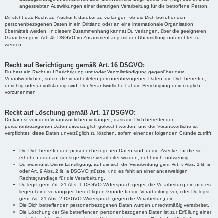
angestrebten Auswirkungen einer derartigen Verarbeitung für die betroffene Person.
Dir steht das Recht zu, Auskunft darüber zu verlangen, ob die Dich betreffenden
personenbezogenen Daten in ein Drittland oder an eine internationale Organisation
übermittelt werden. In diesem Zusammenhang kannat Du verlangen, über die geeigneten
Garantien gem. Art. 46 DSGVO im Zusammenhang mit der Übermittlung unterrichtet zu
werden.
Recht auf Berichtigung gemäß Art. 16 DSGVO:
Du hast ein Recht auf Berichtigung und/oder Vervollständigung gegenüber dem
Verantwortlichen, sofern die verarbeiteten personenbezogenen Daten, die Dich betreffen,
unrichtig oder unvollständig sind. Der Verantwortliche hat die Berichtigung unverzüglich
vorzunehmen.
Recht auf Löschung gemäß Art. 17 DSGVO:
Du kannst von dem Verantwortlichen verlangen, dass die Dich betreffenden
personenbezogenen Daten unverzüglich gelöscht werden, und der Verantwortliche ist
verpflichtet, diese Daten unverzüglich zu löschen, sofern einer der folgenden Gründe zutrifft:
Die Dich betreffenden personenbezogenen Daten sind für die Zwecke, für die sie
erhoben oder auf sonstige Weise verarbeitet wurden, nicht mehr notwendig.
Du widerrufst Deine Einwilligung, auf die sich die Verarbeitung gem. Art. 6 Abs. 1 lit. a
oder Art. 9 Abs. 2 lit. a DSGVO stützte, und es fehlt an einer anderweitigen
Rechtsgrundlage für die Verarbeitung.
Du legst gem. Art. 21 Abs. 1 DSGVO Widerspruch gegen die Verarbeitung ein und es
liegen keine vorrangigen berechtigten Gründe für die Verarbeitung vor, oder Du legst
gem. Art. 21 Abs. 2 DSGVO Widerspruch gegen die Verarbeitung ein.
Die Dich betreffenden personenbezogenen Daten wurden unrechtmäßig verarbeitet.
Die Löschung der Sie betreffenden personenbezogenen Daten ist zur Erfüllung einer