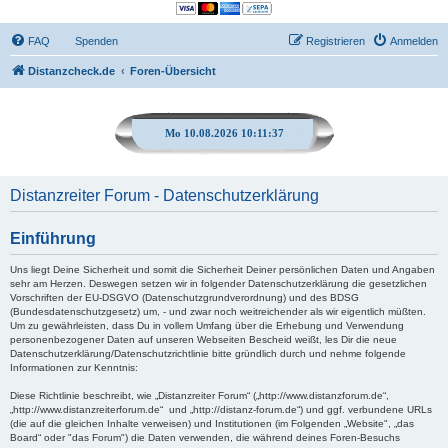
FAQ
Spenden
Registrieren
Anmelden
Distanzcheck.de
Foren-Übersicht
Mo 10.08.2026 10:11:38
Distanzreiter Forum - Datenschutzerklärung
Einführung
Uns liegt Deine Sicherheit und somit die Sicherheit Deiner persönlichen Daten und Angaben
sehr am Herzen. Deswegen setzen wir in folgender Datenschutzerklärung die gesetzlichen
Vorschriften der EU-DSGVO (Datenschutzgrundverordnung) und des BDSG
(Bundesdatenschutzgesetz) um, - und zwar noch weitreichender als wir eigentlich müßten.
Um zu gewährleisten, dass Du in vollem Umfang über die Erhebung und Verwendung
personenbezogener Daten auf unseren Webseiten Bescheid weißt, les Dir die neue
Datenschutzerklärung/Datenschutzrichtlinie bitte gründlich durch und nehme folgende
Informationen zur Kenntnis:
Diese Richtlinie beschreibt, wie „Distanzreiter Forum“ („http://www.distanzforum.de“,
„http://www.distanzreiterforum.de“ und „http://distanz-forum.de“) und ggf. verbundene URLs
(die auf die gleichen Inhalte verweisen) und Institutionen (im Folgenden „Website", „das
Board“ oder "das Forum") die Daten verwenden, die während deines Foren-Besuchs