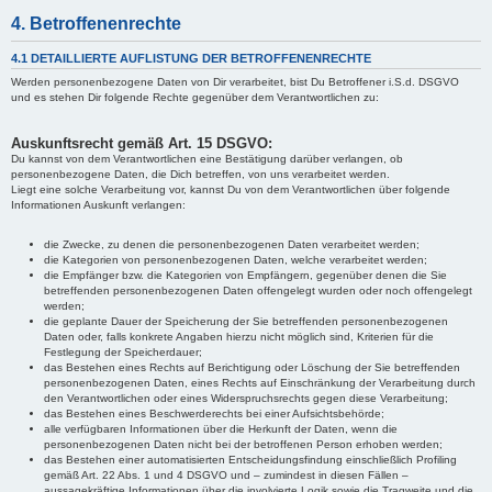
4. Betroffenenrechte
4.1 DETAILLIERTE AUFLISTUNG DER BETROFFENENRECHTE
Werden personenbezogene Daten von Dir verarbeitet, bist Du Betroffener i.S.d. DSGVO
und es stehen Dir folgende Rechte gegenüber dem Verantwortlichen zu:
Auskunftsrecht gemäß Art. 15 DSGVO:
Du kannst von dem Verantwortlichen eine Bestätigung darüber verlangen, ob
personenbezogene Daten, die Dich betreffen, von uns verarbeitet werden.
Liegt eine solche Verarbeitung vor, kannst Du von dem Verantwortlichen über folgende
Informationen Auskunft verlangen:
die Zwecke, zu denen die personenbezogenen Daten verarbeitet werden;
die Kategorien von personenbezogenen Daten, welche verarbeitet werden;
die Empfänger bzw. die Kategorien von Empfängern, gegenüber denen die Sie
betreffenden personenbezogenen Daten offengelegt wurden oder noch offengelegt
werden;
die geplante Dauer der Speicherung der Sie betreffenden personenbezogenen
Daten oder, falls konkrete Angaben hierzu nicht möglich sind, Kriterien für die
Festlegung der Speicherdauer;
das Bestehen eines Rechts auf Berichtigung oder Löschung der Sie betreffenden
personenbezogenen Daten, eines Rechts auf Einschränkung der Verarbeitung durch
den Verantwortlichen oder eines Widerspruchsrechts gegen diese Verarbeitung;
das Bestehen eines Beschwerderechts bei einer Aufsichtsbehörde;
alle verfügbaren Informationen über die Herkunft der Daten, wenn die
personenbezogenen Daten nicht bei der betroffenen Person erhoben werden;
das Bestehen einer automatisierten Entscheidungsfindung einschließlich Profiling
gemäß Art. 22 Abs. 1 und 4 DSGVO und – zumindest in diesen Fällen –
aussagekräftige Informationen über die involvierte Logik sowie die Tragweite und die